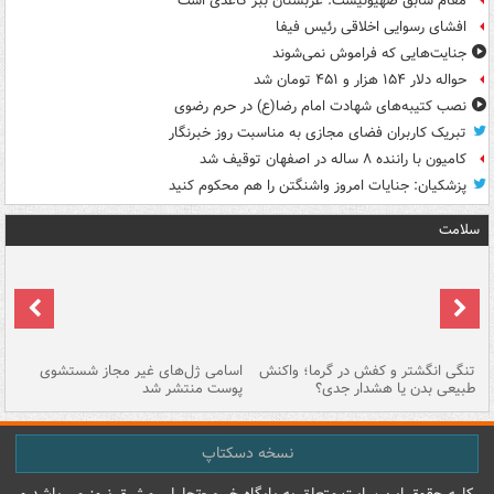
مقام سابق صهیونیست: عربستان ببر کاغذی است
افشای رسوایی اخلاقی رئیس فیفا
جنایت‌هایی که فراموش نمی‌شوند
حواله دلار ۱۵۴ هزار و ۴۵۱ تومان شد
نصب کتیبه‌های شهادت امام رضا(ع) در حرم رضوی
تبریک کاربران فضای مجازی به مناسبت روز خبرنگار
کامیون با راننده ۸ ساله در اصفهان توقیف شد
پزشکیان: جنایات امروز واشنگتن را هم محکوم کنید
سلامت
تنگی انگشتر و کفش در گرما؛ واکنش
اسامی ژل‌های غیر مجاز شستشوی
مر
طبیعی بدن یا هشدار جدی؟
پوست منتشر شد
نسخه دسکتاپ
کليه حقوق اين سايت متعلق به پایگاه خبري-تحليلي مشرق نيوز می باشد و