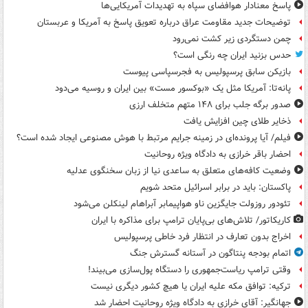
پاسخ معنادار هوافضای سپاه به تهدیدات آمریکایی‌ها
توضیحات جدید مقاومت عراق درباره تعویق پاسخ به آمریکا و عربستان
چمن دستگردی زیر کشت نمی‌رود
حدس بزنید ایران چه رنگی است؟
بازیکن سابق پرسپولیس به فجرسپاسی پیوست
پانه‌تا: آمریکا مثل یک «بوکسور مست» بین ایران و روسیه می‌دود
صدور برگه جلب برای ۱۴۸ متهم متخلف ارزی
ذخایر طلای چین افزایش یافت
فیلم/ آیا پرونده‌ای در زمینه جرایم مرتبط با هوش مصنوعی ایجاد شده است؟
احضار باقر خرازی به دادگاه ویژه روحانیت
وضعیت کافه‌های متعلق به ساعدی نیا از زبان سخنگوی عدلیه
پاکستان: باید در برابر اسرائیل متحد شویم
تئودور روزولت جایگزین ناو هواپیمابر آبراهام لینکلن می‌شود
کاریکاتور/ تلاش‌های بی‌پایان ترامپ برای مذاکره با ایران
اخراج بدون تعارف در انتظار فرد خاطی پرسپولیس
اتمام بودجه پنتاگون در آستانه گسترش جنگ
وقتی ترامپ ریاست‌جمهوری را دستگاه پول‌سازی می‌بیند!
ترکیه: توافق مکه علیه ایران یا هیچ کشور دیگری نیست
جهانگیر: آقای خرازی به دادگاه ویژه روحانیت احضار شد