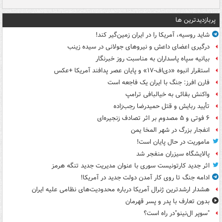
پربازدیدترین ها
شاید روسیه، آمریکا را در ایران زمین‌گیر کند!
درگیری اعضای داعش و نیروهای جولانی در سیده زینب
بیانیه سپاه پاسداران به مناسبت روز خبرنگار
استقرار انبوه «دی‌اف‑۱۷» و پایان عصر پدافند آمریکا +عکس
فارن افرز: جنگ با ایران یک فاجعه است
واکنش بقائی به خیالبافی ترامپ
تأیید ربایش و قتل حمیدرضا رجب‌زاده
۶ فوتی و ۵ مصدوم بر اثر تصادف زنجیره‌ای
انفجار بزرگ در شهر المخا یمن
ماموریت در حال پایان است!
پالایشگاه سیزران منفجر شد
اثر جدید کارتونیست سوری با عنوان مدیریت جدید تنگه هرمز
ادامه جنگ تا روی کار آمدن دولت جدید در آمریکا!
هشدار ارشدترین ژنرال آمریکا درباره محدودیت‌های نظامی علیه ایران
بدون تعارف با پدر و پسر قهرمان
"سوپر ال‌نینو"در راه است؟