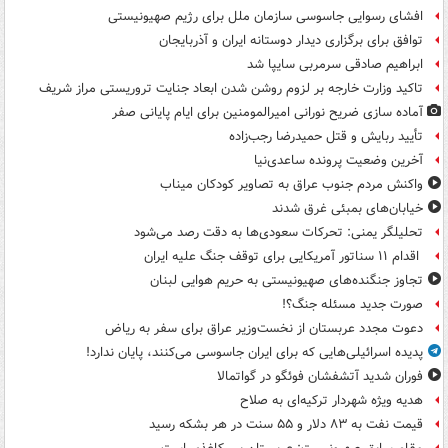
افشای رسوایی جاسوسی سازمان ملل برای رژیم صهیونیستی
توافق برای برگزاری دیدار دوستانه ایران و آذربایجان
ابراهیم صادقی سرمربی سایپا شد
تاکید وزارت خارجه بر لزوم روشن شدن ابعاد جنایت تروریستی مراز شریف
آماده سازی ضریح نورانی امیرالمومنین برای ایام پایانی صفر
تأیید ربایش و قتل حمیدرضا رجب‌زاده
آخرین وضعیت پرونده ساعدی‌نیا
واکنش مردم جنوب عراق به تصاویر کودکان میناب
خیابان‌های بمبئی غرق شدند
تحلیلگر یمنی: تحرکات سعودی‌ها به دقت رصد می‌شود
اقدام ۱۱ سناتور آمریکایی برای توقف جنگ علیه ایران
تجاوز جنگنده‌های صهیونیستی به حریم هوایی لبنان
صورت جدید مسئله جنگ؟!
دعوت مجدد عربستان از نخست‌وزیر عراق برای سفر به ریاض
پدیده اسرائیلی‌هایی که برای ایران جاسوسی می‌کنند، پایان ندارد!
فوران شدید آتشفشان فوئگو در گواتمالا
هدیه ویژه شهردار ترکیه‌ای به صلاح
قیمت نفت به ۸۳ دلار و ۵۵ سنت در هر بشکه رسید