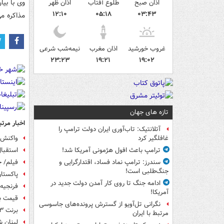
وی با بیا
اذان صبح
طلوع آفتاب
اذان ظهر
۱۲:۱۰
۰۵:۱۸
۰۳:۴۳
مذاکره می
غروب خورشید
اذان مغرب
نیمه‌شب شرعی
۲۳:۲۳
۱۹:۲۱
۱۹:۰۲
تازه های جهان
اخبار مرتب
آتلانتیک: تاب‌آوری ایران دولت ترامپ را
واکنش ر
غافلگیر کرد
استقبال
ترامپ باعث افول هژمونی آمریکا شد!
فیلم/ ج
سندرز: ترامپ نماد فساد، اقتدارگرایی و
جنگ‌طلبی است!
پاکستان
ادامه جنگ تا روی کار آمدن دولت جدید در
فرنجیه:
آمریکا!
قیمت ب
نگرانی تل‌آویو از گسترش پرونده‌های جاسوسی
برنت ۸۳ دلار و ۱۹ سنت شد
مرتبط با ایران
لبنان ش