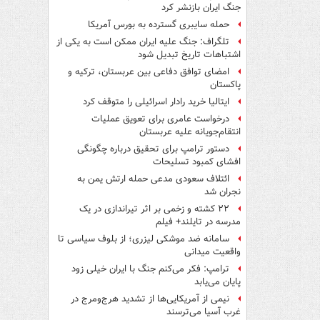
جنگ ایران بازنشر کرد
حمله سایبری گسترده به بورس آمریکا
تلگراف: جنگ علیه ایران ممکن است به یکی از
اشتباهات تاریخ تبدیل شود
امضای توافق دفاعی بین عربستان، ترکیه و
پاکستان
ایتالیا خرید رادار اسرائیلی را متوقف کرد
درخواست عامری برای تعویق عملیات
انتقام‌جویانه علیه عربستان
دستور ترامپ برای تحقیق درباره چگونگی
افشای کمبود تسلیحات
ائتلاف سعودی مدعی حمله ارتش یمن به
نجران شد
۲۲ کشته و زخمی بر اثر تیراندازی در یک
مدرسه در تایلند+ فیلم
سامانه ضد موشکی لیزری؛ از بلوف سیاسی تا
واقعیت میدانی
ترامپ: فکر می‌کنم جنگ با ایران خیلی زود
پایان می‌یابد
نیمی از آمریکایی‌ها از تشدید هرج‌ومرج در
غرب آسیا می‌ترسند