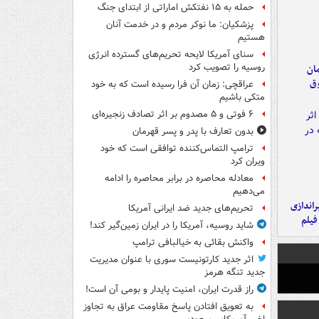
حمله به ۱۵ نفتکش‌ اماراتی از ابتدای جنگ
پزشکیان: ما نوکر مردم و در خدمت آنان
هستیم
سنای آمریکا لایحه تحریم‌های گسترده انرژی
روسیه را تصویب کرد
مان
وق
عراقچی: زمان آن فرا رسیده است که به خود
متکی باشیم
۶ فوتی و ۵ مصدوم بر اثر تصادف زنجیره‌ای
بدون تعارف با پدر و پسر قهرمان
ترامپ التماس‌کننده توافقی است که خود
ویران کرد
معادله محاصره در برابر محاصره را ادامه
می‌دهیم
یراندازی
تحریم‌های جدید ضد ایرانی آمریکا
فیلم
شاید روسیه، آمریکا را در ایران زمین‌گیر کند!
واکنش بقائی به خیالبافی ترامپ
اثر جدید کارتونیست سوری با عنوان مدیریت
جدید تنگه هرمز
راز قدرت ایران، امنیت پایدار و بومی آن است!
به تعویق افتادن پاسخ مقاومت عراق به تجاوز