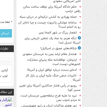
اخیر آمریکایی سعودی
حکم دادگاه آمریکا برای توقف ساخت سالن
رقص ترامپ
حمله پهپادی به کشتی ترکیه‌ای در دریای سیاه
*
لطفا عدد م
سامانه موشکی پاتریوت چیست و چرا ذخایر آن
رو به اتمام است؟
انفجار بزرگ در شهر المخا یمن
تنگه هرمز به نماد یک تحقیر تاریخی برای
آمریکا تبدیل شد!
نظرات
شکاف‌های عمیق در اسرائیل!
هشدار مقام ارشد یمن به عربستان سعودی
اردوغان: توافقنامه مکه پذیرای مشارکت
کشورهای دوست است
ادعای بسنت درباره توافق ایران و آمریکا
آزادی 
توپ بب
تاثیرات منفی جنگ علیه ایران بر بازار کار
آمریکا
روبیو در رأس فشار حداکثری آمریکا برای تغییر
مسیر کوبا
این مطالب
نبرد ما علیه طرح سلطه‌جویی عربستان است،
نه مردم جنوب یمن
دور هفتم مذاکرات لبنان و رژیم صهیونیستی