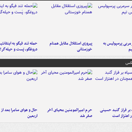
ربی پرسپولیس به
پیروزی استقلال مقابل همنام
حمله تند فیگو به اینفانتین
م
خوزستانی
دروغگو، پَست‌ و حیله‌گر!
عکس
 بر فراز گنبد حسینی
حرم امیرالمومنین محیای آخر
حال و هوای سامرا بعد از ا
 اهتزاز است
صفر شد
اربعین