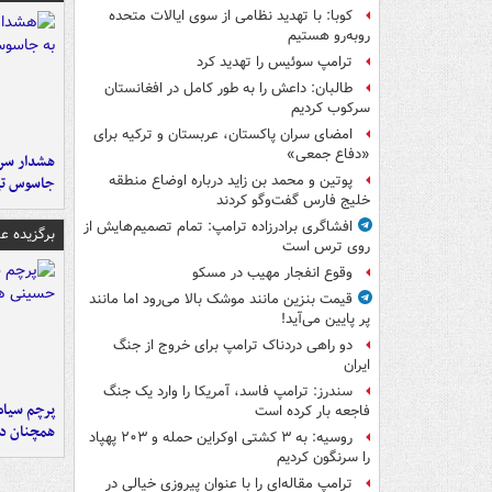
کوبا: با تهدید نظامی از سوی ایالات متحده
روبه‌رو هستیم
ترامپ سوئیس را تهدید کرد
طالبان: داعش را به طور کامل در افغانستان
سرکوب کردیم
امضای سران پاکستان، عربستان و ترکیه برای
«دفاع جمعی»
هشدار سرم
پوتین و محمد بن زاید درباره اوضاع منطقه
جاسوس تی
خلیج فارس گفت‌وگو کردند
افشاگری برادرزاده ترامپ: تمام تصمیم‌هایش از
برگزیده 
روی ترس است
وقوع انفجار مهیب در مسکو
قیمت بنزین مانند موشک بالا می‌رود اما مانند
پر پایین می‌آید!
دو راهی دردناک ترامپ برای خروج از جنگ
ایران
سندرز: ترامپ فاسد، آمریکا را وارد یک جنگ
پرچم سیاه
فاجعه بار کرده است
همچنان در
روسیه: به ۳ کشتی اوکراین حمله و ۲۰۳ پهپاد
را سرنگون کردیم
ترامپ مقاله‌ای را با عنوان پیروزی خیالی در