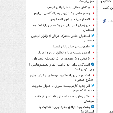
 گفتگو و
صهیونیست
واکنش بقائی به خیالبافی ترامپ
ن کند.
پاسخ منفی یک لژیونر به باشگاه پرسپولیس
انفجار بزرگ در شهر المخا یمن
دروازه‌بان اسپانیایی در یک‌قدمی بازگشت به
استقلال
استقبال خاص دخترک عراقی از زائران اربعین
حسینی
ماموریت در حال پایان است!
ادعای بسنت درباره توافق ایران و آمریکا
۶ فوتی و ۵ مصدوم بر اثر تصادف زنجیره‌ای
افشاگری برادرزاده ترامپ: تمام تصمیم‌هایش از
روی ترس است
امضای سران پاکستان، عربستان و ترکیه برای
«دفاع جمعی»
اثر جدید کارتونیست سوری با عنوان مدیریت
جدید تنگه هرمز
عکس‌های دیده نشده از رفاقت دو فرمانده‌
موشکی
پشت پرده توافق جدید ایران؛ تاکتیک یا
استراتژی؟
های