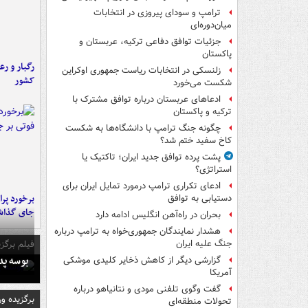
ترامپ و سودای پیروزی در انتخابات
میان‌دوره‌ای
جزئیات توافق دفاعی ترکیه، عربستان و
پاکستان
رگبار و رع
زلنسکی در انتخابات ریاست جمهوری اوکراین
کشور
شکست می‌خورد
ادعاهای عربستان درباره توافق مشترک با
ترکیه و پاکستان
چگونه جنگ ترامپ با دانشگاه‌ها به شکست
کاخ سفید ختم شد؟
پشت پرده توافق جدید ایران؛ تاکتیک یا
استراتژی؟
ادعای تکراری ترامپ درمورد تمایل ایران برای
دستیابی به توافق
جای گذا
بحران در راه‌آهن انگلیس ادامه دارد
هشدار نمایندگان جمهوری‌خواه به ترامپ درباره
فیلم برگزی
جنگ علیه ایران
بوسه‌ پ
گزارشی دیگر از کاهش ذخایر کلیدی موشکی
آمریکا
گفت وگوی تلفنی مودی و نتانیاهو درباره
برگزیده و
تحولات منطقه‌ای