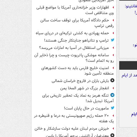
اخیر آمریکایی سعودی
اظهارات وزیر خزانه‌داری آمریکا با مواضع قبلی
وی متناقض است
حکم دادگاه آمریکا برای توقف ساخت سالن
رقص ترامپ
حمله پهپادی به کشتی ترکیه‌ای در دریای سیاه
ترامپ و نتانیاهو جنایتکار جنگی هستند!
و:
میزبانی استقلال در آسیا به امارات می‌رسد؟
سامانه موشکی پاتریوت چیست و چرا ذخایر آن
رو به اتمام است؟
امنیت خلیج فارس باید به دست کشورهای
منطقه تأمین شود
بارش باران در فاروج خراسان شمالی
انفجار بزرگ در شهر المخا یمن
تنگه هرمز به نماد یک تحقیر تاریخی برای
آمریکا تبدیل شد!
ماموریت در حال پایان است!
یام
۲۰ حمله رژیم صهیونیستی به درعا و قنیطره در
یک هفته
خیزش مردم لبنان علیه دولت سازشکار و خائن
معترضان آرژانتینی پرچم آمریکا را پایین