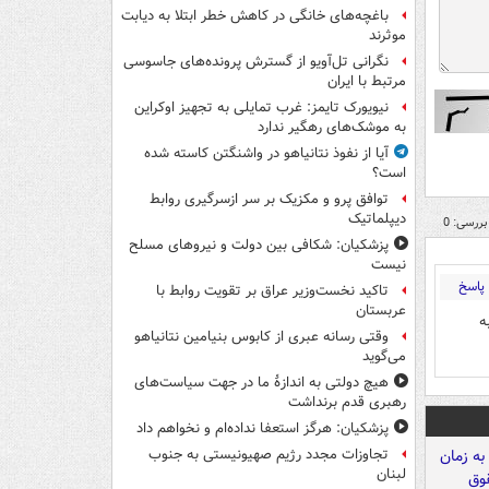
باغچه‌های خانگی در کاهش خطر ابتلا به دیابت
موثرند
نگرانی تل‌آویو از گسترش پرونده‌های جاسوسی
مرتبط با ایران
نیویورک تایمز: غرب تمایلی به تجهیز اوکراین
به موشک‌های رهگیر ندارد
آیا از نفوذ نتانیاهو در واشنگتن کاسته شده
است؟
توافق پرو و مکزیک بر سر ازسرگیری روابط
دیپلماتیک
بررسی: 0
پزشکیان: شکافی بین دولت و نیروهای مسلح
نیست
پاسخ
تاکید نخست‌وزیر عراق بر تقویت روابط با
عربستان
ه
وقتی رسانه عبری از کابوس بنیامین نتانیاهو
می‌گوید
هیچ دولتی به اندازۀ ما در جهت سیاست‌های
رهبری قدم برنداشت
پزشکیان: هرگز استعفا نداده‌ام و نخواهم داد
تجاوزات مجدد رژیم صهیونیستی به جنوب
لبنان