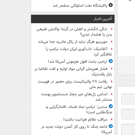
پالایشگاه نفت اسلواکی منفجر شد
آخرین اخبار
تنگی انگشتر و کفش در گرما؛ واکنش طبیعی
بدن یا هشدار جدی؟
مورینیو هرگز نباید از رئال مادرید جدا می‌شد
آتلانتیک: تاب‌آوری ایران دولت ترامپ را
غافلگیر کرد
ترامپ باعث افول هژمونی آمریکا شد!
فشار هم‌زمان گرانی مواد اولیه و افت تقاضا بر
بازار پلاستیک
رقابت ۲۸ والیبالیست برای حضور در فهرست
نهایی تیم ملی
اسامی ژل‌های غیر مجاز شستشوی پوست
منتشر شد
سندرز: ترامپ نماد فساد، اقتدارگرایی و
جنگ‌طلبی است!
مراقب علائم هپاتیت باشید!
ادامه جنگ تا روی کار آمدن دولت جدید در
آمریکا!