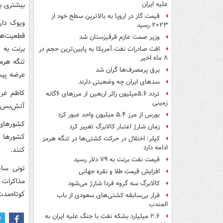
بیشتری به
علیه ایران
قیمت گاز در اروپا به بالاترین سطح خود از
ویوک دار
۲۰۲۳ رسید
قطعیت‌ها
وزیر صمت عازم قرقیزستان شد
افت صادرات نفت آمریکا به پایین‌ترین حجم در
۸ ماه اخیر
برق پرمصرف‌ها گران شد
عرضه پیش
سدهای ایران چه وضعیتی دارند
کاظم غری
تردد ۵.۶میلیون زائر اربعین از مرزهای ۶گانه
زمینی
آتش‌بس ۶۰ روزه مورد مذاکره قرار خواهد گر
بورس از مرز ۵.۴ میلیون واحد عبور کرد
زمان شارژ اعتبار کالابرگ تغییر کرد
کشورها آم
کپلر: اختلال در حرکت کشتی‌ها در تنگه هرمز
ادامه دارد
کنند.
قیمت نفت برنت به ۷۹ دلار رسید
تونی سای
افزایش قیمت طلا و نقره جهانی
کالابرگ سه گروه فردا شارژ می‌شود
کوتاه‌مدت
فرار بی‌سابقه کشتی‌های سعودی از باب
المندب
۲.۶ میلیارد بشکه نفت با جنگ علیه ایران به