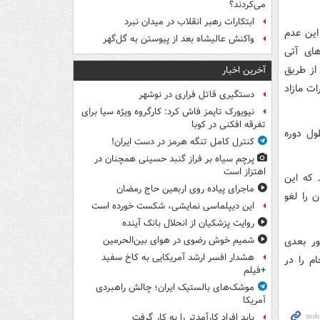
می‌کردند؟
ابتکارات رهبر انقلاب در میدان نبرد
این عدم
واکنش عالیشاه بعد از پیوستن به گل‌گهر
های آتی
 از طریق
آخرین اخبار
ظارات مازاد
دستگیری قاتل فراری در نوشهر
نیویورک تایمز فاش کرد: کارگروه ویژه سیا برای
تفرقه افکنی در کوبا
ول دوره
کنترل کامل تنگه هرمز در دست ایران!
پرچم سیاه بر فراز گنبد حسینی همچنان در
اهتزاز است
ند که این
ماجرای پیاده روی اربعین حاج رمضان
ن را لغو
این دیپلماسی نمایشی، شکست خورده است
روایت پزشکیان از انحلال بانک آینده
ور بعدی
شمیم خوش رضوی در هوای بین‌الحرمین
هشدار افسر ارشد آمریکایی به کاخ سفید
ام را در
+فیلم
موشک‌های بالستیک ایران؛ چالش راهبردی
آمریکا
باید افراد کارآمدتر را به کار گرفت