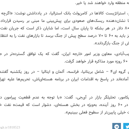
 منطقه وارد خواهند شد یا خیر.
، استراتژیست کالاها در کامن‌ولث بانک استرالیا، در یادداشتی نوشت: «اگرچه 
 نشان‌دهنده ریسک‌های صعودی برای پیش‌بینی ما مبنی بر رسیدن قرارداد
برنت به ۸۰ دلار در هر بشکه تا پایان سال است، اما شایان ذکر است که جریان نفت
تنگه هرمز باید به ۶۰ تا ۷۰ درصد سطح پیش از جنگ برسد تا بازارهای نفت را به انت
 از جنگ بازگرداند».
ب‌آبادی، معاون وزیر امور خارجه ایران، گفت که یک توافق گسترده‌تر در ط
فت.
کشورهای گروه ای۴ – شامل بریتانیا، فرانسه، آلمان و ایتالیا – در روز یکشنبه گفت
اده‌اند در پاسخ به اقدامات ایران در برنامه هسته‌ای‌اش، تحریم‌ها علیه تهرا
کامور، تحلیلگر بازار در آی‌جی، گفت: «با توجه به عدم قطعیت‌ پیرامون د
مذاکرات در ۶۰ روز آینده، به‌ویژه در بخش هسته‌ای، دشوار است که قیمت‌ه نفت خ
 خیلی پایین‌تر از سطوح فعلی ببینیم».