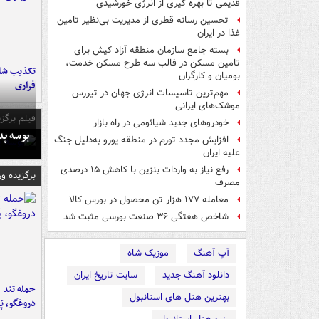
قدیمی تا بهره گیری از انرژی خورشیدی
تحسین رسانه قطری از مدیریت بی‌نظیر تامین
غذا در ایران
بسته جامع سازمان منطقه آزاد کیش برای
تامین مسکن در فالب سه طرح مسکن خدمت،
تکذیب شای
بومیان و کارگران
فراری
مهم‌ترین تاسیسات انرژی جهان در تیررس
موشک‌های ایرانی
فیلم برگزی
خودروهای جدید شیائومی در راه بازار
بوسه‌ پ
افزایش مجدد تورم در منطقه یورو به‌دلیل جنگ
علیه ایران
رفع نیاز به واردات بنزین با کاهش ۱۵ درصدی
برگزیده و
مصرف
معامله ۱۷۷ هزار تن محصول در بورس کالا
شاخص‌ هفتگی ۳۶ صنعت بورسی مثبت شد
آپ آهنگ
موزیک شاه
دانلود آهنگ جدید
سایت تاریخ ایران
حمله تند ف
بهترین هتل های استانبول
دروغگو، پَ