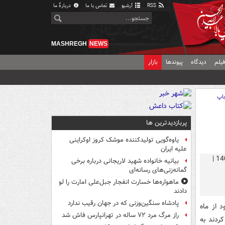
RSS
آرشیو
تماس با ما
دربارهٔ ما
MASHREGH
NEWS
یلم
دیدگاه
پیوندها
بازار
اپ
پربازدیدترین ها
یاوه‌گویی تولیدکننده موشک کروز اوکراینی
علیه ایران
بیانیه خانواده شهید لاریجانی درباره برخی
گمانه‌زنی‌های رسانه‌ای
ماهواره‌ها خسارت انفجار جبل‌علی امارت را لو
دادند
پادشاه سنگین‌وزنی که در جهان رقیب ندارد
 از ماه
راز مرگ مرد ۷۲ ساله در تهرانپارس فاش شد
کردند به