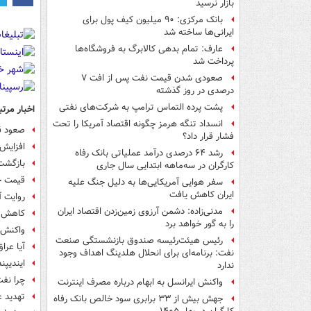
بازار نرسید
بانک مرکزی: ۹۰ میلیون کیف پول برای
ایرانی‌ها ساخته شد
عارف: تمام بدهی کالابرگ به فروشگاه‌ها
پرداخت شد
صعودی شدن قیمت نفت پس از افت ۷
درصدی در روز گذشته
پشت پرده التماس ترامپ به شرکت‌های نفتی
اخبار مرتب
انسداد تنگه هرمز چگونه اقتصاد آمریکا را تحت
صعود قی
فشار قرار داد؟
افزایش 
رشد ۶۴ درصدی درآمد عملیاتی بانک رفاه
بازگشت 
کارگران در سه‌ماهه ابتدایی سال جاری
قیمت جهان
سفر هوایی آمریکایی‌ها به دلیل جنگ علیه
ایران کاهش یافت
روایت آ
مدنی‌زاده: دشمن آرزوی زمین‌زدن اقتصاد ایران
کاهش به
را به گور خواهد برد
واکنش ر
رئیس هیئت‌رئیسه صندوق بازنشستگی صنعت
آیا عرا
نفت: برنامه‌ای برای انحلال هلدینگ اهداف وجود
ایندیپن
ندارد
چرا نفت به ۲۰۰ د
واکنش ایرانسل به ابهام درباره مصرف اینترنت
تهدید ع
جهش بیش از ۳۳ برابری سود خالص بانک رفاه