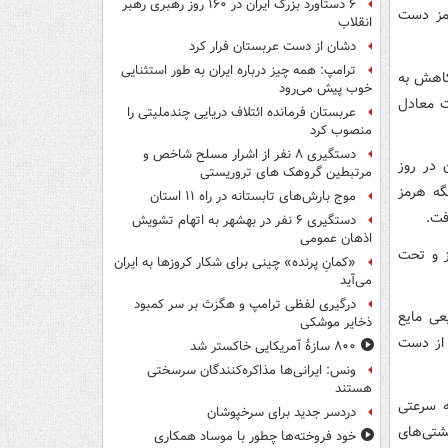
۶ دستاورد بزرگ ایران در ۱۶۰ روز رهبری رهبر
رمز دست
انقلاب
دشان از دست عربستان فرار کرد
ترامپ: همه چیز درباره ایران به طور استثنایی
ا ۴ دلار و ۱۴ سنت معادل ۴.۴۷ درصد کاهش به
خوب پیش می‌رود
ست تگزاس اینترمدیت آمریکا هم با ۴ دلار و ۷۸ سنت معادل
عربستان فرمانده ائتلاف دریایی چندملیتی را
منصوب کرد
دستگیری ۸ نفر از اشرار مسلح شاخص و
 در روز
مرتبطین گروهک های تروریستی
گه هرمز
موج بارش‌های تابستانه در راه ۱۱ استان
فت.
دستگیری ۶ نفر در بهشهر به اتهام تشویش
اذهان عمومی
دند پیش‌نویس توافق، بازگشایی تنگه هرمز را ظرف ۳۰ روز و تحت
«کمانِ پرنده» چینی برای شکار کروزها به ایران
می‌آید
درگیری لفظی ترامپ و هگزث بر سر کمبود
عی مایع
ذخایر موشکی
 از دست
۸۰۰ سازۀ آمریکایی خاکستر شد
ونس: ایرانی‌ها مذاکره‌کنندگان سرسختی
هستند
ه سرعتی
دردسر جدید برای سرخپوشان
شتی‌های
خود فروخته‌ها چطور با موساد همکاری