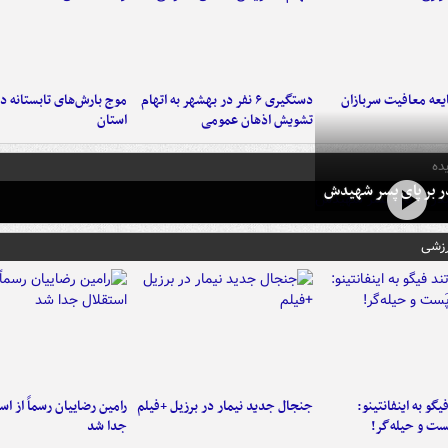
عه معافیت سربازان
دستگیری ۶ نفر در بهشهر به اتهام
تشویش اذهان عمومی
استان
ده
در بر پای پسر شهیدش
رزشی
یگو به اینفانتینو:
جنجال جدید نیمار در برزیل +فیلم
رامین رضاییان رسماً از اس
ست‌ و حیله‌گر!
جدا شد