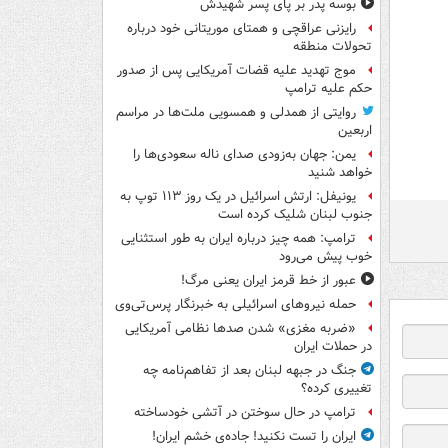
بوسه‌ پدر بر پای پسر شهیدش
رایزنی عراقچی و همتای موریتانی خود درباره
تحولات منطقه
موج تهدید علیه قضات آمریکایی پس از صدور
حکم علیه ترامپ
روایتی از همدلی و همسویی ملت‌ها در مراسم
اربعین
یمن: جهان به‌زودی صدای ناله سعودی‌ها را
خواهد شنید
یونیفل: ارتش اسرائیل در یک روز ۱۱۳ توپ به
جنوب لبنان شلیک کرده است
ترامپ: همه چیز درباره ایران به طور استثنایی
خوب پیش می‌رود
عبور از خط قرمز ایران یعنی مرگ!
حمله نیروهای اسرائیلی به خبرنگار پرس‌تی‌وی
«ضربه مغزی» شدن صدها نظامی آمریکایی
در حملات ایران
جنگ در جبهه لبنان بعد از تفاهم‌نامه چه
تغییری کرده؟
ترامپ در حال سوختن در آتشی خودساخته
ایران را تست نکنید! جاده‌ی خشم ایران!