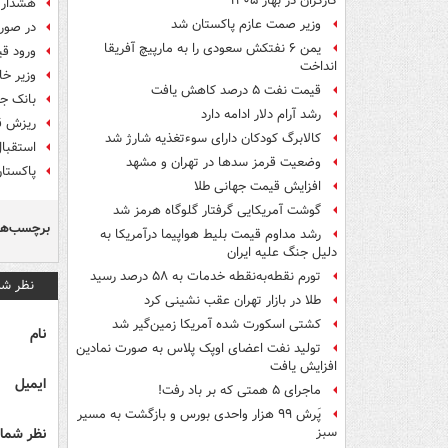
کارگران در بهار ۱۴۰۵
هشدار ک
وزیر صمت عازم پاکستان شد
در صور
یمن ۶ نفتکش سعودی را به مارپیچ آفریقا
ورود قیمت
انداخت
وزیر خا
قیمت نفت ۵ درصد کاهش یافت
بانک جه
رشد آرام دلار ادامه دارد
ریزش ق
کالابرگ کودکان دارای سوءتغذیه شارژ شد
استقبال
وضعیت قرمز سدها در تهران و مشهد
پاکستان
افزایش قیمت جهانی طلا
گوشت آمریکایی گرفتار گلوگاه هرمز شد
برچسب‌ها
رشد مداوم قیمت بلیط هواپیما درآمریکا به
دلیل جنگ علیه ایران
تورم نقطه‌به‌نقطه خدمات به ۵۸ درصد رسید
نظر شم
طلا در بازار تهران عقب نشینی کرد
کشتی اسکورت شده آمریکا زمین‌گیر شد
نام
تولید نفت اعضای اوپک پلاس به صورت نمادین
افزایش یافت
ایمیل
ماجرای ۵ همتی که بر باد رفت!
پَرش ۹۹ هزار واحدی بورس و بازگشت به مسیر
نظر شما 
سبز