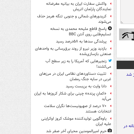
واکنش سفارت ایران به بیانیه مغرضانه
نمایندگان پارلمان اتریش
کریدورهای شمالی و جنوبی تنگه هرمز حذف
می‌شوند
پاسخ قاطع ملیحه محمدی به نسخه
تسلیم‌طلبی روی آنتن BBC
پرشدگی سدها به ۵۸درصد رسید
بازدید وزیر نیرو از روند برق‌رسانی به واحدهای
صنعتی بازسازی‌شده
زنجیرهایی که آمریکا را به زیر سطح آب
می‌کشند!
تثبیت دستاوردهای نظامی ایران در مرزهای
غربی در سایه جنگ رمضان
دانا وایت به بن‌بست رسید
«کمانِ پرنده» چینی برای شکار کروزها به ایران
می‌آید
۷۰ درصد از صهیونیست‌ها نگران سلامت
انتخابات هستند
یاوه‌گویی تولیدکننده موشک کروز اوکراینی
علیه ایران
حرم امیرالمومنین محیای آخر صفر شد