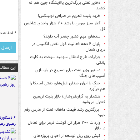
ذخایر نفتی بزرگ‌ترین پالایشگاه چین هم ته
کشید
خرید بلیت تحریم در صرافی نوبیتکس!
آغاز سبز بورس با رشد ۱۱۰ هزار واحدی شاخص
کل
*
لطفا عدد م
سدهای مهم کشور چقدر آب دارند؟
پایان ۶ دهه فعالیت غول نفتی انگلیس در
دریای شمال
جزئیات طرح انتقال سهمیه سوخت به کارت
بانکی
این مطالب
دستور وزیر نفت برای تسریع در بازسازی
آسیب‌های جنگ
جنگ با ایران صدای غول‌های نفتی آمریکا را
هم درآورد
هشدار به گران‌فروشان؛ بازار بلیت اربعین
کنترل می‌شود
بزرگترین رشد قیمت ماهانه نفت از مارس رقم
خورد
واردات ۲۰۰ هزار تن گوشت قرمز برای تعادل
رهبری رهب
در بازار
کیش روی ریل توسعه از احیای پروژه‌های