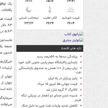
۱۲:۱۰
۰۵:۱۶
۰۳:۴۱
یک توافق
یافته‌اند.
غروب خورشید
اذان مغرب
نیمه‌شب شرعی
۲۳:۲۲
۱۹:۲۴
۱۹:۰۴
۵.۶۳ درصد کاهش، ۸۰ دلار و ۱۰ سنت معامله می‌شود.
نخست‌وزی
جمعه یک 
تازه های اقتصاد
«بدون عوا
پرشدگی سدها به ۵۸درصد رسید
بازسازی پالایشگاه سوم پارس جنوبی کلید خورد
ترتیبات ا
زیان بیش از ۱۰۰ همتی به صندوق‌ بازنشستگی
نفت
جهان از 
پاییز پرباران در راه ایران
جهان از 
قیمت جهانی طلا امروز ۱۵ مرداد
داده است
کالابرگ ۳ گروه شارژ شد
شنیده شدن صدای دو انفجار در نزدیکی تنگه
سرمایه‌گ
هرمز
می‌توانن
کاهش شدید واردات نفت چین به دلیل جنگ