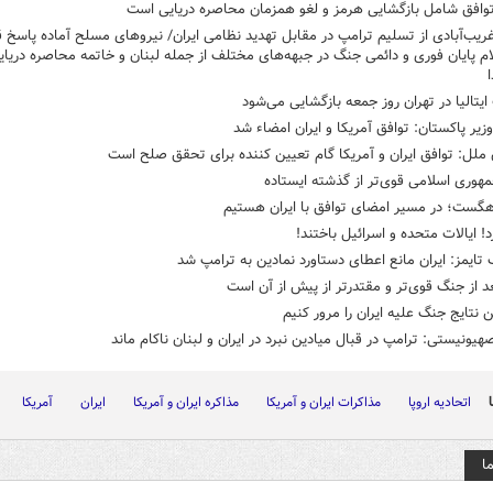
وافق شامل بازگشایی هرمز و لغو همزمان محاصره دریایی است
ریب‌آبادی از تسلیم ترامپ در مقابل تهدید نظامی ایران/ نیروهای مسلح آماده پاسخ 
لام پایان فوری و دائمی جنگ در جبهه‌های مختلف از جمله لبنان و خاتمه محاصره دریایی
ا
یتالیا در تهران روز جمعه بازگشایی می‌شود
یر پاکستان: توافق آمریکا و ایران امضاء شد
ملل: توافق ایران و آمریکا گام تعیین کننده برای تحقق صلح است
هوری اسلامی قوی‌تر از گذشته ایستاده
هگست؛ در مسیر امضای توافق با ایران هستیم
رد! ایالات متحده و اسرائیل باختند!
 تایمز: ایران مانع اعطای دستاورد نمادین به ترامپ شد
عد از جنگ قوی‌تر و مقتدرتر از پیش از آن است
 نتایج جنگ علیه ایران را مرور کنیم
هیونیستی: ترامپ در قبال میادین نبرد در ایران و لبنان ناکام ماند
اتحادیه اروپا
مذاکرات ایران و آمریکا
مذاکره ایران و آمریکا
ایران
آمریکا
ا