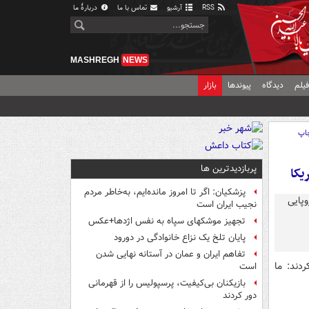
RSS
آرشیو
تماس با ما
دربارهٔ ما
MASHREGH
NEWS
یلم
دیدگاه
پیوندها
بازار
اپ
پربازدیدترین ها
یکا
پزشکیان: اگر تا امروز مانده‌ایم، به‌خاطر مردم
نجیب ایران است
تجهیز موشکهای سپاه به نفس اژدها+عکس
پایان تلخ یک نزاع خانوادگی در دورود
تفاهم ایران و عمان در آستانه نهایی شدن
ردند: ما
است
بازیکنان بی‌کیفیت، پرسپولیس را از قهرمانی
دور کردند