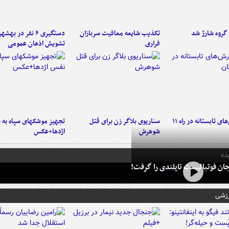
تکذیب شایعه معافیت سربازان
دستگیری ۶ نفر در به
فراری
تشویش اذهان عمومی
موج بارش‌های تابستانه در راه ۱۱
سناریوی بلاگر زن برای قتل
تجهیز موشکهای سپاه به 
شوهرش
اژدها+عکس
ده
ان فوتبالیست تایلندی را گرفت!
رزشی