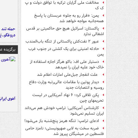
مخالفت ملی گرایان ترکیه با توافق دولت و پ
ک ک
یمن: «فرار رو به جلو» عربستان با پاسخ
همه‌جانبه‌ مواجه خواهد شد
حمله تند ف
پاکستان: اسرائیل هیچ حق حاکمیتی بر قدس
اشغالی ندارد
دروغگو، پَ
عبور ۲ نفت‌کش پاکستانی از تنگه باب‌المندب
حادثه امنیتی برای یک کشتی در جنوب غرب
برگزیده 
یمن
دستیار علی اف: باکو هرگز اجازه استفاده از
خاک خود علیه ایران را نمیدهد
علت انفجار جبل‌علی امارات اعلام شد
دیدار پوتین با مقامات عالی‌رتبه وزارت دفاع
روسیه و انتصابات جدید
پکن تلافی کرد؛ ۶ نهاد آمریکایی در لیست
آهوی ایران
تحریمهای چین
کارشناس آمریکایی: ترامپ خودش هم می‌داند
ایران تسلیم نمی‌شود
ادعای ترامپ: تنگه هرمز پنج‌شنبه باز می‌شود!
ضربه سخت به لابی صهیونیستی؛ نامزد حامی
فلسطین در میشیگان پیروز شد