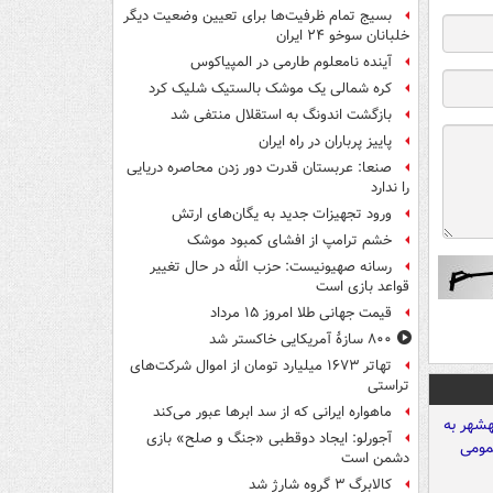
بسیج تمام ظرفیت‌ها برای تعیین وضعیت دیگر
خلبانان سوخو ۲۴ ایران
آینده نامعلوم طارمی در المپیاکوس
کره شمالی یک موشک بالستیک شلیک کرد
بازگشت اندونگ به استقلال منتفی شد
پاییز پرباران در راه ایران
صنعا: عربستان قدرت دور زدن محاصره دریایی
را ندارد
ورود تجهیزات جدید به یگان‌های ارتش
خشم ترامپ از افشای کمبود موشک
رسانه صهیونیست: حزب الله در حال تغییر
قواعد بازی است
قیمت جهانی طلا امروز ۱۵ مرداد
۸۰۰ سازۀ آمریکایی خاکستر شد
تهاتر ۱۶۷۳ میلیارد تومان از اموال شرکت‌های
تراستی
ماهواره ایرانی که از سد ابرها عبور می‌کند
آجورلو: ایجاد دوقطبی «جنگ و صلح‌» بازی
دشمن است
کالابرگ ۳ گروه شارژ شد