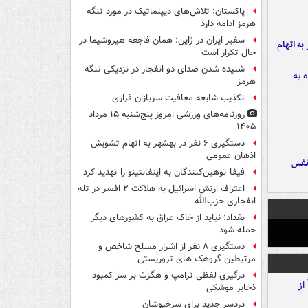
پاکستان: تلاش‌های دیپلماتیک در مورد تنگه
هرمز ادامه دارد
سفیر ایران در ژاپن: همان فاجعه هیروشیما در
شهر به اتهام
حال تکرار است
شنیده شدن صدای دو انفجار در نزدیکی تنگه
هرمز
تکذیب شایعه معافیت سربازان فراری
روزنامه‌های ورزشی امروز پنج‌شنبه ۱۵ مرداد
۱۴۰۵
دستگیری ۶ نفر در بهشهر به اتهام تشویش
اذهان عمومی
نفس
فیفا توهین‌کنندگان به اینفانتینو را تهدید کرد
اعتراف ارتش اسرائیل به هلاکت ۲ افسر در تله
انفجاری حزب‌الله
بغداد: نباید از خاک عراق به کشورهای دیگر
حمله شود
دستگیری ۸ نفر از اشرار مسلح شاخص و
مرتبطین گروهک های تروریستی
درگیری لفظی ترامپ و هگزث بر سر کمبود
ذخایر موشکی
دردسر جدید برای سرخپوشان