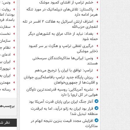
ونس: ت
خشم ترامپ از افشای کمبود موشک
روایت غ
پاکستان: تلاش‌های دیپلماتیک در مورد تنگه
بودند/ اع
هرمز ادامه دارد
بامداد فرد
اعتراف ارتش اسرائیل به هلاکت ۲ افسر در تله
سفارت ا
انفجاری حزب‌الله
نخست‌وز
بغداد: نباید از خاک عراق به کشورهای دیگر
حمله شود
سازمان 
درگیری لفظی ترامپ و هگزث بر سر کمبود
نظام جم
ذخایر موشکی
ادعای 
ونس: ایرانی‌ها مذاکره‌کنندگان سرسختی
ایران ب
هستند
نیویورک
ترامپ: توافق با ایران را ترجیح می‌دهم
ایران ب
ریزش پایگاه جدید ترامپ بافاصله‌گیری جوانان
مهمترین
و اقلیت‌ها از جمهوری‌خواهان
رسانه ص
نشریه آمریکایی: روسیه قدرتمندترین ناوگان
هوایی در کل اروپا را دارد
آغاز جنگ ایران برای پایان قدرت آمریکا بود
برچسب‌ها
قرار بود ایران به زانو درآید، اما به ابرقدرت
منطقه تبدیل شد!
افزایش مجدد قیمت بنزین نتیجه ابهام در
نظر شم
مذاکرات