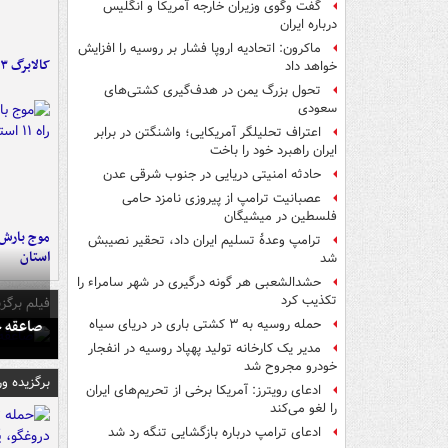
گفت وگوی وزیران خارجه آمریکا و انگلیس
درباره ایران
ماکرون: اتحادیه اروپا فشار بر روسیه را افزایش
کالابرگ ۳ گروه شارژ شد
خواهد داد
تحول بزرگ یمن در هدف‌گیری کشتی‌های
سعودی
اعتراف تحلیلگر آمریکایی؛ واشنگتن در برابر
ایران راهبرد خود را باخت
حادثه امنیتی دریایی در جنوب شرقی عدن
عصبانیت ترامپ از پیروزی نامزد حامی
فلسطین در میشیگان
ترامپ وعدۀ تسلیم ایران داد، تحقیر نصیبش
استان
شد
حشدالشعبی هر گونه درگیری در شهر سامراء را
تکذیب کرد
فیلم برگزی
صاعقه ج
حمله روسیه به ۳ کشتی باری در دریای سیاه
مدیر یک کارخانه تولید پهپاد روسیه در انفجار
خودرو مجروح شد
برگزیده و
ادعای رویترز: آمریکا برخی از تحریم‌های ایران
را لغو می‌کند
ادعای ترامپ درباره بازگشایی تنگه رد شد