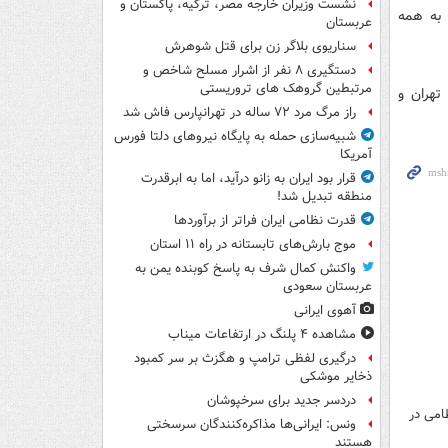
نشست وزیران خارجه مصر، ترکیه، پاکستان و
 به همه
عربستان
سناریوی بلاگر زن برای قتل شوهرش
دستگیری ۸ نفر از اشرار مسلح شاخص و
مرتبطین گروهک های تروریستی
تهران و
راز مرگ مرد ۷۲ ساله در تهرانپارس فاش شد
شبیه‌سازی حمله به پایگاه نیروهای دلتا فورس
آمریکا
قرار بود ایران به زانو درآید، اما به ابرقدرت
منطقه تبدیل شد!
قدرت نظامی ایران فراتر از برآوردها
موج بارش‌های تابستانه در راه ۱۱ استان
واکنش کمال شرف به پاسخ کوبنده یمن به
عربستان سعودی
آهوی ایرانی
مشاهده ۴ پلنگ در ارتفاعات میناب
درگیری لفظی ترامپ و هگزث بر سر کمبود
ذخایر موشکی
دردسر جدید برای سرخپوشان
امی در
ونس: ایرانی‌ها مذاکره‌کنندگان سرسختی
هستند