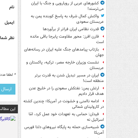
کشورهای عربی از رویارویی و جنگ با ایران
نام
می‌ترسند!
واکنش کمال شرف به پاسخ کوبنده یمن به
عربستان سعودی
ایمیل
قدرت نظامی ایران فراتر از برآوردها
فارن افرز: محور مقاومت پابرجا باقی مانده
نظر شما 
است
بازتاب پیامدهای جنگ علیه ایران در رسانه‌های
جهان
نشست وزیران خارجه مصر، ترکیه، پاکستان و
عربستان
*
لطفا عدد م
ایران در مسیر تبدیل شدن به قدرت برتر
منطقه است!
ارتش یمن: نفتکش سعودی را در خلیج عدن
هدف قرار دادیم
ادامه ناامنی و خشونت در آمریکا؛ چندین کشته
در کارولینای شمالی
این مطالب
فیدان: حماس به تعهدات خود عمل کرد، امّا
اسرائیل نه
شبیه‌سازی حمله به پایگاه نیروهای دلتا فورس
آمریکا