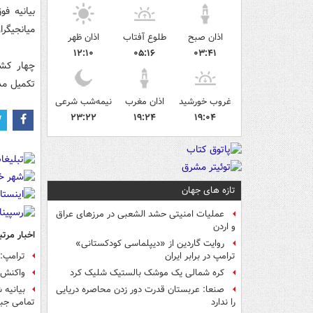
بیانیه ف
میانجیگرا
اذان صبح
طلوع آفتاب
اذان ظهر
۱۲:۱۰
۰۵:۱۶
۰۳:۴۱
چهار کشو
تکمیل مذ
غروب خورشید
اذان مغرب
نیمه‌شب شرعی
۲۳:۲۲
۱۹:۲۴
۱۹:۰۴
تازه های جهان
عملیات امنیتی حشد الشعبی در مرزهای عراق
و اردن
اخبار مرتب
روایت گاردین از «دیپلماسی کودکستانی»
ترامپ: 
ترامپ در برابر ایران
واکنش 
کره شمالی یک موشک بالستیک شلیک کرد
بیانیه 
صنعا: عربستان قدرت دور زدن محاصره دریایی
تمامی جبه
را ندارد