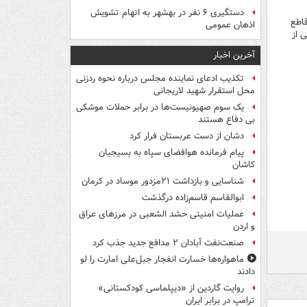
دستگیری ۶ نفر در بهشهر به اتهام تشویش
قاطع
اذهان عمومی
 از
آخرین اخبار
تکذیب ادعای نماینده مجلس درباره نحوه ردزنی
محل استقرار شهید لاریجانی
یک‌ سوم صهیونیست‌ها در برابر حملات موشکی
بی دفاع هستند
دشان از دست عربستان فرار کرد
پیام فرمانده هوافضای سپاه به بسیجیان
کاشان
شناسایی و بازداشت ۲۱مزدور موساد در کرمان
ابوالقاسم قاسم‌زاده درگذشت
عملیات امنیتی حشد الشعبی در مرزهای عراق
و اردن
صنعت‌نفت آبادان ۲ مدافع جدید جذب کرد
ماهواره‌ها خسارت انفجار جبل‌علی امارت را لو
دادند
روایت گاردین از «دیپلماسی کودکستانی»
ترامپ در برابر ایران