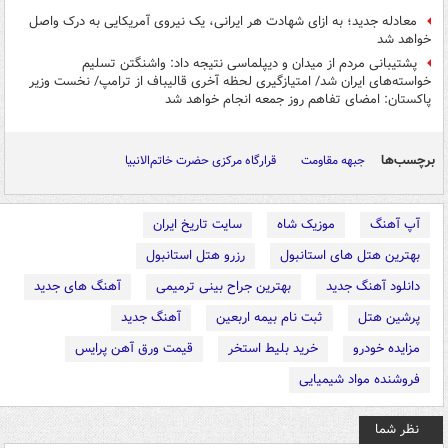
معادله جدید؛ به ازای شهادت هر ایرانی، یک نیروی آمریکایی به درک واصل
خواهد شد
پشتیبانی مردم از میدان و دیپلماسی نتیجه داد: واشنگتن تسلیم
خواسته‌های ایران شد/ امتیازگیری لحظه آخری قالیباف از ترامپ/ نخست وزیر
پاکستان: امضای تفاهم روز جمعه انجام خواهد شد
برچسب‌ها
جبهه مقاومت
قرارگاه مرکزی حضرت خاتم‌الانبیا
آپ آهنگ
موزیک شاه
سایت تاریخ ایران
بهترین هتل های استانبول
رزرو هتل استانبول
دانلود آهنگ جدید
بهترین جراح بینی ترمیمی
آهنگ های جدید
پرشین هتل
ثبت نام بیمه اربعین
آهنگ جدید
مزایده خودرو
خرید بلیط استخر
قیمت ورق آهن پرایس
فروشنده مواد شیمیایی
نظر شما