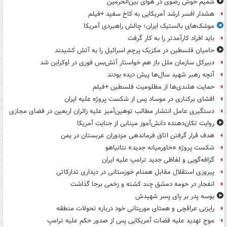
شمیم خوش رضوی در هوای بین‌الحرمین
هشدار افسر ارشد آمریکایی به کاخ سفید +فیلم
موشک‌های بالستیک ایران؛ چالش راهبردی آمریکا
باید افراد کارآمدتر را به کار گرفت
حامیان فلسطین در مکزیک پرچم اسرائیل را به آتش کشیدند
دبیرکل سازمان ملل باز هم خواستار آتش‌بس فوری در اوکراین شد
آنچه رهبر شهید سال‌ها پیش دیده بودند
حمایت هلندی‌ها از مظلومیت فلسطین +فیلم
افشای برکناری در موساد پس از شکست پروژه علیه ایران
دستگیری عامل انتشار مطالب توهین‌آمیز علیه زائران اربعین در فضای مجازی
روایت تکان‌دهنده دانش‌آموز مینابی از جنایت آمریکا
هدف قرار گرفتن اتاق‌ فرماندهی مزدوران عربستان در یمن
شکست پروژه «خاورمیانه جدید» نتانیاهو
گزافه‌گویی و لفاظی جدید ترامپ علیه ایران
پیروزی استقلال مقابل همنام خوزستانی در دیداری تدارکاتی
انفجار در حومه دمشق چند کشته و زخمی برجا گذاشت
بوسه‌ پدر بر پای پسر شهیدش
رایزنی عراقچی و همتای موریتانی خود درباره تحولات منطقه
موج تهدید علیه قضات آمریکایی پس از صدور حکم علیه ترامپ