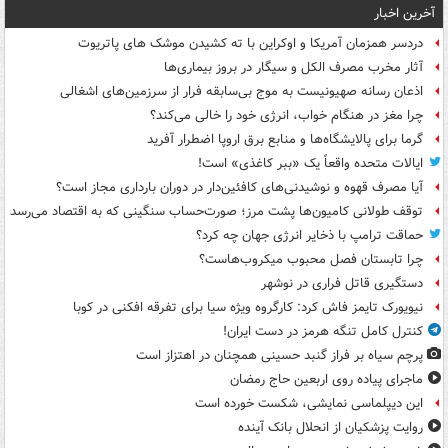
آخرین اخبار
دردسر همزمان آمریکا و اوکراین با ته کشیدن موشک های پاتریوت
آثار مخرب مصرف الکل و سیگار در بروز بیماری‌ها
اذعان رسانه صهیونیست به موج بی‌سابقه فرار از سرزمین‌های اشغالی
چرا مغز در هنگام خواب، انرژی خود را خالی می‌کند؟
گرما برای پالایشگاه‌ها و منابع برق اروپا اضطرار آفرید
ایالات متحده واقعاً یک «ببر کاغذی» است!
آیا مصرف قهوه و نوشیدنی‌های کافئین‌دار در دوران بارداری مجاز است؟
توقف طولانی کامیون‌ها پشت مرز؛ صورت‌حساب سنگینی که به اقتصاد می‌رسد
حماقت ترامپ با ذخایر انرژی جهان چه کرد؟
چرا تابستان فصل محبوب میکروب‌هاست؟
دستگیری قاتل فراری در نوشهر
نیویورک تایمز فاش کرد: کارگروه ویژه سیا برای تفرقه افکنی در کوبا
کنترل کامل تنگه هرمز در دست ایران!
پرچم سیاه بر فراز گنبد حسینی همچنان در اهتزاز است
ماجرای پیاده روی اربعین حاج رمضان
این دیپلماسی نمایشی، شکست خورده است
روایت پزشکیان از انحلال بانک آینده