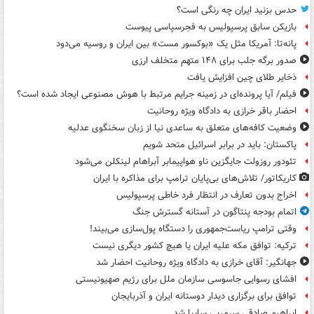
حدس بزنید ایران چه رنگی است؟
بازیکن سابق پرسپولیس به فجرسپاسی پیوست
پانه‌تا: آمریکا مثل یک «بوکسور مست» بین ایران و روسیه می‌دود
صدور برگه جلب برای ۱۴۸ متهم متخلف ارزی
ذخایر طلای چین افزایش یافت
فیلم/ آیا پرونده‌ای در زمینه جرایم مرتبط با هوش مصنوعی ایجاد شده است؟
احضار باقر خرازی به دادگاه ویژه روحانیت
وضعیت کافه‌های متعلق به ساعدی نیا از زبان سخنگوی عدلیه
پاکستان: باید در برابر اسرائیل متحد شویم
تئودور روزولت جایگزین ناو هواپیمابر آبراهام لینکلن می‌شود
کاریکاتور/ تلاش‌های بی‌پایان ترامپ برای مذاکره با ایران
اخراج بدون تعارف در انتظار فرد خاطی پرسپولیس
اتمام بودجه پنتاگون در آستانه گسترش جنگ
وقتی ترامپ ریاست‌جمهوری را دستگاه پول‌سازی می‌بیند!
ترکیه: توافق مکه علیه ایران یا هیچ کشور دیگری نیست
جهانگیر: آقای خرازی به دادگاه ویژه روحانیت احضار شد
افشای رسوایی جاسوسی سازمان ملل برای رژیم صهیونیستی
توافق برای برگزاری دیدار دوستانه ایران و آذربایجان
ابراهیم صادقی سرمربی سایپا شد