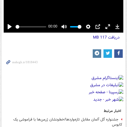
00:00
Play
Mute
Settings
PIP
Enter
Down
دریافت
117 MB
fullscreen
اخبار مرتبط
جشنواره گل آلمان مقابل تازه‌واردها/خط‌ونشان ژرمن‌ها با فراموشی یک
کابوس