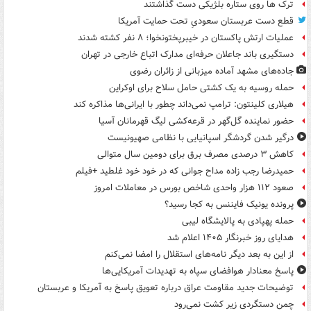
ترک ها روی ستاره بلژیکی دست گذاشتند
قطع دست عربستان سعودیِ تحت حمایت آمریکا
عملیات ارتش پاکستان در خیبرپختونخوا؛ ۸ نفر کشته شدند
دستگیری باند جاعلان حرفه‌ای مدارک اتباع خارجی در تهران
جاده‌های مشهد آماده میزبانی از زائران رضوی
حمله روسیه به یک کشتی حامل سلاح برای اوکراین
هیلاری کلینتون: ترامپ نمی‌داند چطور با ایرانی‌ها مذاکره کند
حضور نماینده گل‌گهر در قرعه‌کشی لیگ قهرمانان آسیا
درگیر شدن گردشگر اسپانیایی با نظامی صهیونیست
کاهش ۳ درصدی مصرف برق برای دومین سال متوالی
حمیدرضا رجب زاده مداح جوانی که در خود خود غلطید +فیلم
صعود ۱۱۲ هزار واحدی شاخص بورس در معاملات امروز
پرونده یونیک فایننس به کجا رسید؟
حمله پهپادی به پالایشگاه لیبی
هدایای روز خبرنگار ۱۴۰۵ اعلام شد
از این به بعد دیگر نامه‌های استقلال را امضا نمی‌کنم
پاسخ معنادار هوافضای سپاه به تهدیدات آمریکایی‌ها
توضیحات جدید مقاومت عراق درباره تعویق پاسخ به آمریکا و عربستان
چمن دستگردی زیر کشت نمی‌رود