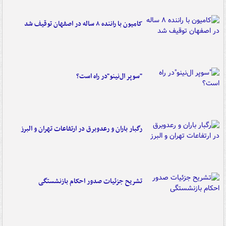
کامیون با راننده ۸ ساله در اصفهان توقیف شد
"سوپر ال‌نینو"در راه است؟
رگبار باران و رعدوبرق در ارتفاعات تهران و البرز
تشریح جزئیات صدور احکام بازنشستگی