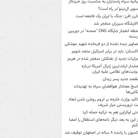
یانیه سپاه پاسداران به مناسبت روز خبرنگار
سوپر ال‌نینو"در راه است؟
ارن افرز: جنگ با ایران یک فاجعه است
الایشگاه سیزران منفجر شد
لحظه انفجار جایگاه CNG "صحنه" در دوربین
بسته
صاویر دیده‌ نشده از دو فرمانده شهید موشکی
اکستان: باید در برابر اسرائیل متحد شویم
زئیات جدید از نفتکش منفجر شده در هرمز
شدار ارشدترین ژنرال آمریکا درباره
دیت‌های نظامی علیه ایران
قصد جدید پسر زیدان
اسخ معنادار هوافضای سپاه به تهدیدات
کایی‌ها
اکید وزارت خارجه بر لزوم روشن شدن ابعاد
ت تروریستی مزار شریف
تی اوکراین هم به ترکیه حمله کرد
ز این به بعد دیگر نامه‌های استقلال را امضا
کنم
میون با راننده ۸ ساله در اصفهان توقیف شد