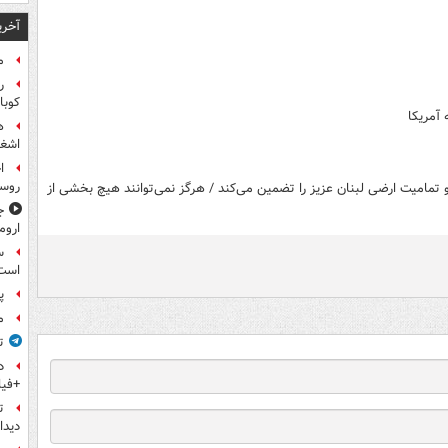
آخری
م
ر
کوبا
 آمریکا
ه
اشغا
ا
روس
 تمامیت ارضی لبنان عزیز را تضمین می‌کند / هرگز نمی‌توانند هیچ بخشی از
ج
اروم
س
است
پ
م
ت
+فیل
ت
دیدا