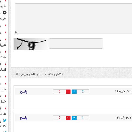
پ
خیرخ
ه
می‌ش
س
دل
س
غیرق
ه
شکاف
ت
انبا
انتشار یافته: 7
در انتظار بررسی: 0
خ
خسته
پاسخ
0
2
ت
خط ل
ت
عامل
پاسخ
0
1
و
کنند