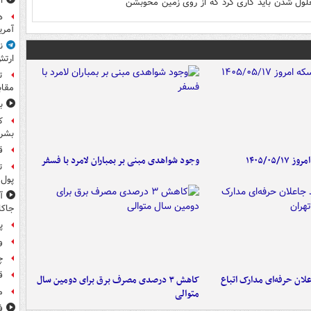
ا
ول شدن باید کاری کرد که از روی زمین محوبشن
آمری
ن
ارتش
ت
مقاب
ب
ک
بشرد
ق
۱۴۰۵/۰۵/
وجود شواهدی مبنی بر بمباران لامرد با فسفر
پول 
جاکا
پ
و
چ
ق
لان حرفه‌ای مدارک اتباع
کاهش ۳ درصدی مصرف برق برای دومین سال
م
متوالی
ف