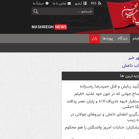
RSS
آرشیو
تماس با ما
دربارهٔ ما
MASHREGH
NEWS
یلم
دیدگاه
پیوندها
بازار
زدیدترین ها
أیید ربایش و قتل حمیدرضا رجب‌زاده
داح جوانی که در خون خود غلتید +فیلم
استقرار انبوه «دی‌اف‑۱۷» و پایان عصر پدافند
یکا +عکس
رگیری اعضای داعش و نیروهای جولانی در
 زینب
زشکیان: جنایات امروز واشنگتن را هم محکوم