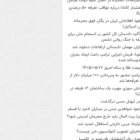
عتراضات گسترده در آلمان علیه دولت مرتس
هشدار کانادا درباره عواقب تعرفه ۵۰ درصدی
کا
فوذ اطلاعاتی ایران در یگان فوق محرمانه
 اسرائیل!
أکید دادستان کل کشور بر انسجام ملی برای
له با جنگ روانی دشمن
اران مهمان تابستانی ارتفاعات دماوند شد
وبا: فرمان اجرایی ترامپ باعث ایجاد بحران
وستانه شده
یمت طلا و سکه امروز ۱۴۰۵/۰۵/۱۷
ترامپ مجبور به پس‌دادن ۱۰۰ میلیارد دلار از
تعرفه‌ها شد
آتش سوزی مهیب یک ساختمان ۱۲ طبقه در
رتا
در لیونل مسی درگذشت
جود شواهدی مبنی بر بمباران لامرد با فسفر
را بیت المال باید خرج مجرمان امنیتی شود؟
رارداد مربی خارجی استقلال تمدید شد
اجرای تصویب کنوانسیون خزر چیست؟
وران یک آتشفشان قدرتمند در کلمبیا