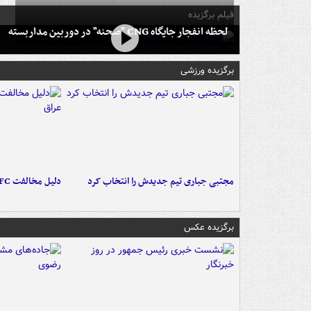
فیلم برگزیده
لحظه انفجار جایگاه CNG "صحنه" در دوربین مداربسته
برگزیده ورزشی
مجتبی جباری تیم جدیدش را انتخاب کرد
دلیل مخالفت AFC با میزبانی آبی‌ها در عراق
برگزیده عکس