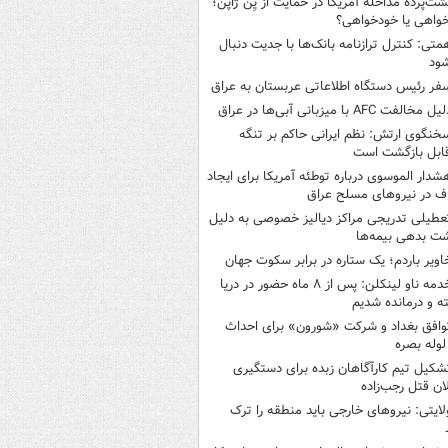
شت‌پرده مداخله آمریکا در حمایت از یِن ژاپن؛
واهی یا خودخواهی؟
متی: کنترل ترازنامه بانک‌ها با جدیت دنبال
ود
فر رئیس دستگاه اطلاعاتی عربستان به عراق
یل مخالفت AFC با میزبانی آبی‌ها در عراق
خنگوی ارتش: نظم ایرانی حاکم بر تنگه
ابل بازگشت است
شدار الموسوی درباره توطئه آمریکا برای ایجاد
 در نیروهای مسلح عراق
عطیلی تدریجی مراکز دیالیز خصوصی به دلیل
شت بدهی بیمه‌ها
اویر باردم؛ یک ستاره در برابر سکوت جهان
خدمه ناو لینکلن: پس از ۸ ماه حضور در دریا
 و درمانده‌ شدیم
وافق بغداد و شرکت «شورون» برای احداث
وله بصره
شکیل تیم کارآگاهان زبده برای دستگیری
ان قتل رجب‌زاده
لایتی: نیروهای خارجی باید منطقه را ترک