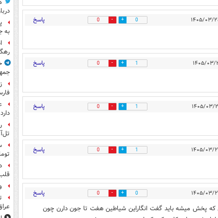
ه
دربا
پاسخ
0
0
پ
به ج
ا
رهگی
پاسخ
خ
0
1
جمهو
ز
فارس
ع
پاسخ
0
1
دارد
ر
تل‌آ
پاسخ
0
1
توما
د
قلب 
و
پاسخ
0
0
ت
عراق
یی که پخش میشه باید گفت انگاراین شیاطین هفت تا جون دارن چون