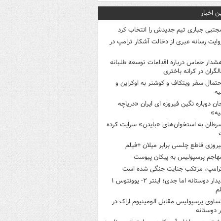
ن اخبار
جتبی جباری تیم جدیدش را انتخاب کرد
وایت رسانه عبری از دخالت آشکار ترامپ در
شدار حماس درباره اقدامات توسعه طلبانه
لگران در کرانه باختری
حتمال سفر ویتکاف و کوشنر به اوکراین و
یه
ان دوباره نگین فیروزه ای ایران «دریاچه
یه»
رطان به استخوان‌های «بایدن» سرایت کرده
یروزی قاطع چلسی برابر میلان +فیلم
هاجم پرسپولیس به پیکان پیوست
رامپ، مرتکب جنایت جنگی شده است
دیدار دوستانه اما جدی؛ اینتر ۲- یوونتوس ۱
م
ساوی پرسپولیس مقابل الومینیوم اراک در
ر دوستانه