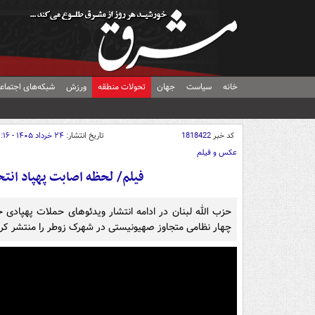
خانه
سیاست
جهان
تحولات منطقه
ورزش
شبکه‌های اجتماع
کد خبر
1818422
تاریخ انتشار:
۲۴ خرداد ۱۴۰۵ - ۲۱:۱۶
عکس و فیلم
فیلم/ لحظه اصابت پهپاد انتحاری حزب‌الل
حزب الله لبنان در ادامه انتشار ویدئوهای حملات پهپادی 
چهار نظامی متجاوز صهیونیستی در شهرک زوطر را منتشر کرد