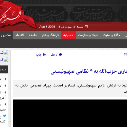
شنبه ۱۷ مرداد ۱۴۰۵ -
Aug 8 2026
ی
دفاع و امنیت
جهاد و مقاومت
حسینیه
فرهنگ و هنر
جامعه
اقتصاد
عکس و ف
۷ نظر
چاپ
پربا
ه به ۴ نظامی صهیونیستی
ت
خود به ارتش رژیم صهیونیستی، تصاویر اصابت پهپاد هجومی ابابیل به
م
.
آمر
د
سیده
پ
کنید