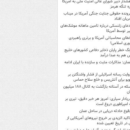
شدار دبیر شورای عالی امنیت ملی به امریکا
ره تنگه هرمز
رونده حقوقی جنایت جنگی آمریکا در میناب
ریان افتاد
دعای زلنسکی درباره تامین ماهانه موشک‌های
ر توسط آمریکا
طای محاسباتی آمریکا و برتری راهبردی
ری اسلامی!
نگ خطر پایان ذخایر دفاعی کشورهای خلیج
 هم به صدا درآمد
مان: مذاکرات مثبت و سازنده با ایران ادامه
وایت رسانه اسرائیلی از فشار واشنگتن بر
ویو برای آتش‌بس و خلع سلاح حماس
سکه در آستانه بازگشت به کانال ۱۸۸ میلیون
ن
ریادار سیاری: امروز هر خبر دقیق، تیری بر
امپراطوری دروغ است
قوع حادثه دریایی در ساحل عمان
اکید الزیدی بر خروج نیروهای آمریکایی از
 در تاریخ تعیین شده