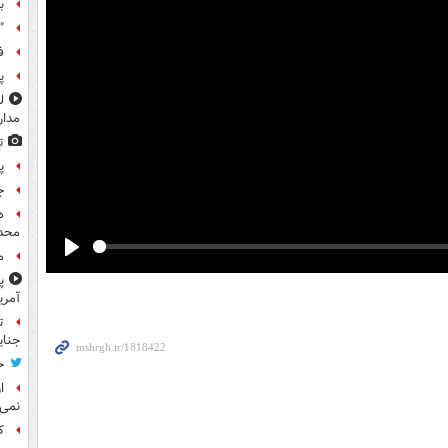
ب
"
ف
پ
مدار
ت
پ
ج
ه
محدو
م
Play
پ
آمری
ت
جنای
ح
ا
نمی‌
کا