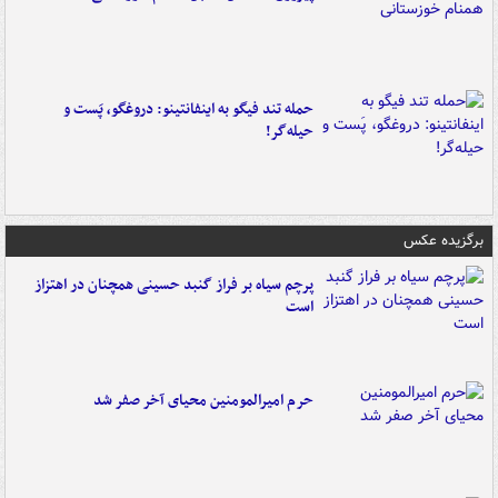
حمله تند فیگو به اینفانتینو: دروغگو، پَست‌ و
حیله‌گر!
برگزیده عکس
پرچم سیاه بر فراز گنبد حسینی همچنان در اهتزاز
است
حرم امیرالمومنین محیای آخر صفر شد