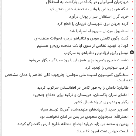
دروازه‌بان اسپانیایی در یک‌قدمی بازگشت به استقلال
تنگه هرمز ریاض را وادار به تخفیف‌دهی نفتی کرد
خرید گران استقلال سر از یونان درآورد
گربه جریان برق شهرستان فریمان را قطع کرد
استانبول میزبان سوپرجام اسپانیا شد
گفت وگوی تلفنی مودی و نتانیاهو درباره تحولات منطقه‌ای
کوبا: با تهدید نظامی از سوی ایالات متحده روبه‌رو هستیم
توسل رفیق آرژانتینی نتانیاهو به سرکوب
نشست خبری رئیس‌جمهور همزمان با روز خبرنگار برگزار می‌شود
ترامپ سوئیس را تهدید کرد
سخنگوی کمیسیون امنیت ملی مجلس: چارچوب کلی تفاهم با عمان مشخص
شده است
طالبان: داعش را به طور کامل در افغانستان سرکوب کردیم
امضای سران پاکستان، عربستان و ترکیه برای «دفاع جمعی»
رگبار و رعدوبرق در راه شمال کشور
تصاویر جدید از پهپادهای منهدم‌شده آمریکا توسط سپاه
انصارالله: متجاوزان سعودی در یمن در امان نخواهند بود
پوتین و محمد بن زاید درباره اوضاع منطقه خلیج فارس گفت‌وگو کردند
قیمت جهانی نفت امروز ۱۶ مرداد