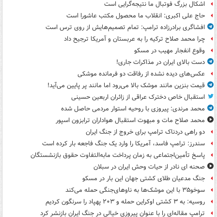
اشکال بزرگ فوتبال ما نتیجه‌گرایی است
حاج علی اکبری: انقلاب ما محصول مکتب عاشورا است
افشاگری برادرزاده ترامپ: تمام تصمیم‌هایش از روی ترس است
چرا محمد صلاح ترکیه را به عربستان و آمریکا ترجیح داد
وقوع انفجار مهیب در مسکو
دست بالای ایران در مذاکرات جاری!
عکس‌های دیده نشده از رفاقت دو فرمانده‌ موشکی
قیمت بنزین مانند موشک بالا می‌رود اما مانند پر پایین می‌آید!
استقبال خاص دخترک عراقی از زائران اربعین حسینی
محمد مرندی: پیروزی با روحیه استوار مردمی حاصل شده
محمد صلاح مات و مبهوت استقبال هواداران ترابزون اسپور
دو راهی دردناک ترامپ برای خروج از جنگ ایران
سندرز: ترامپ فاسد، آمریکا را وارد یک جنگ فاجعه بار کرده است
پاسخ تأمین‌اجتماعی به زمان پرداخت مابه‌التفاوت حقوق بازنشستگان
صحنه ای نادر از حیات وحش ایران در سبلان
جنگ مدعیان طلای کشتی جهان این بار در مسکو
سوخو۳۵ با این موشک‌ها به ناوهای‌جنگی حمله می‌کند
روسیه: به ۳ کشتی اوکراین حمله و ۲۰۳ پهپاد را سرنگون کردیم
ترامپ مقاله‌ای را با عنوان پیروزی خیالی در جنگ ایران بازنشر کرد