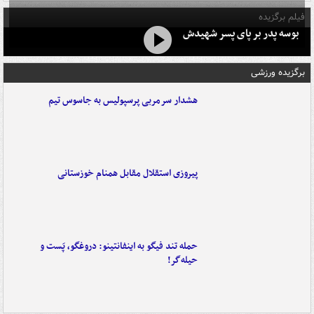
فیلم برگزیده
بوسه‌ پدر بر پای پسر شهیدش
برگزیده ورزشی
هشدار سرمربی پرسپولیس به جاسوس تیم
پیروزی استقلال مقابل همنام خوزستانی
حمله تند فیگو به اینفانتینو: دروغگو، پَست‌ و
حیله‌گر!