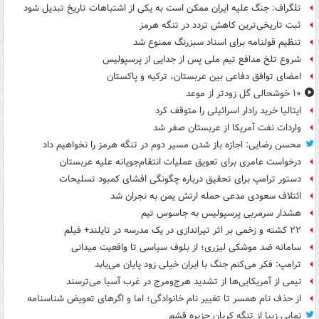
تلگراف: جنگ علیه ایران ممکن است به یکی از اشتباهات تاریخ تبدیل شود
ثبت تاریخی‌ترین کاهش تردد در تنگه هرمز
تنظیم قولنامه برای اسناد سبزرنگ ممنوع شد
شروع تلخ مدافع تیم ملی پس از جدایی از پرسپولیس
امضای توافق دفاعی بین عربستان، ترکیه و پاکستان
۱۰ خوشحالی گل زودتر از موعد
ایتالیا خرید رادار اسرائیلی را متوقف کرد
واردات نفت آمریکا از عربستان صفر شد
محسن رضایی: اجازه باز شدن مسیر دوم در تنگه هرمز را نخواهیم داد
درخواست عامری برای تعویق عملیات انتقام‌جویانه علیه عربستان
دستور ترامپ برای تحقیق درباره چگونگی افشای کمبود تسلیحات
ائتلاف سعودی مدعی حمله ارتش یمن به نجران شد
هشدار سرمربی پرسپولیس به جاسوس تیم
۲۲ کشته و زخمی بر اثر تیراندازی در یک مدرسه در تایلند+ فیلم
سامانه ضد موشکی لیزری؛ از بلوف سیاسی تا واقعیت میدانی
ترامپ: فکر می‌کنم جنگ با ایران خیلی زود پایان می‌یابد
نیمی از آمریکایی‌ها از تشدید هرج‌ومرج در غرب آسیا می‌ترسند
از حذف نام همسر تا تغییر نام خانوادگی؛ اما و اگرهای تعویض شناسنامه
نمایی زیبا از تنگه کریان جزیره قشم