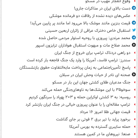
وقوع انفجار مهیب در مسکو
دست بالای ایران در مذاکرات جاری!
عکس‌های دیده نشده از رفاقت دو فرمانده‌ موشکی
قیمت بنزین مانند موشک بالا می‌رود اما مانند پر پایین می‌آید!
استقبال خاص دخترک عراقی از زائران اربعین حسینی
محمد مرندی: پیروزی با روحیه استوار مردمی حاصل شده
محمد صلاح مات و مبهوت استقبال هواداران ترابزون اسپور
دو راهی دردناک ترامپ برای خروج از جنگ ایران
سندرز: ترامپ فاسد، آمریکا را وارد یک جنگ فاجعه بار کرده است
پاسخ تأمین‌اجتماعی به زمان پرداخت مابه‌التفاوت حقوق بازنشستگان
صحنه ای نادر از حیات وحش ایران در سبلان
جنگ مدعیان طلای کشتی جهان این بار در مسکو
سوخو۳۵ با این موشک‌ها به ناوهای‌جنگی حمله می‌کند
روسیه: به ۳ کشتی اوکراین حمله و ۲۰۳ پهپاد را سرنگون کردیم
ترامپ مقاله‌ای را با عنوان پیروزی خیالی در جنگ ایران بازنشر کرد
قیمت جهانی طلا امروز ۱۶ مرداد
برخورد پراید با تیر برق ۲ فوتی بر جای گذاشت
حمله سایبری گسترده به بورس آمریکا
صنعا: نیروهای ما در کمین‌ هستند