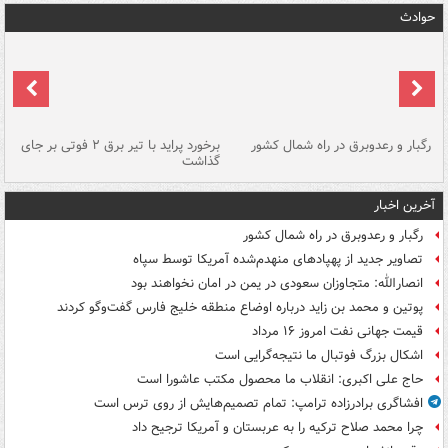
حوادث
رگبار و رعدوبرق در راه شمال کشور
برخورد پراید با تیر برق ۲ فوتی بر جای
گذاشت
گر
آخرین اخبار
رگبار و رعدوبرق در راه شمال کشور
تصاویر جدید از پهپادهای منهدم‌شده آمریکا توسط سپاه
انصارالله: متجاوزان سعودی در یمن در امان نخواهند بود
پوتین و محمد بن زاید درباره اوضاع منطقه خلیج فارس گفت‌وگو کردند
قیمت جهانی نفت امروز ۱۶ مرداد
اشکال بزرگ فوتبال ما نتیجه‌گرایی است
حاج علی اکبری: انقلاب ما محصول مکتب عاشورا است
افشاگری برادرزاده ترامپ: تمام تصمیم‌هایش از روی ترس است
چرا محمد صلاح ترکیه را به عربستان و آمریکا ترجیح داد