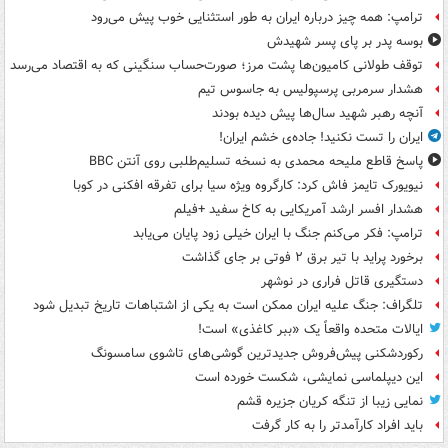
ترامپ: همه چیز درباره ایران به طور استثنایی خوب پیش می‌رود
بوسه‌ پدر بر پای پسر شهیدش
توقف طولانی کامیون‌ها پشت مرز؛ صورت‌حساب سنگینی که به اقتصاد می‌رسد
هشدار سرمربی پرسپولیس به جاسوس تیم
آنچه رهبر شهید سال‌ها پیش دیده بودند
ایران را تست نکنید! جاده‌ی خشم ایران!
پاسخ قاطع ملیحه محمدی به نسخه تسلیم‌طلبی روی آنتن BBC
نیویورک تایمز فاش کرد: کارگروه ویژه سیا برای تفرقه افکنی در کوبا
هشدار افسر ارشد آمریکایی به کاخ سفید +فیلم
ترامپ: فکر می‌کنم جنگ با ایران خیلی زود پایان می‌یابد
برخورد پراید با تیر برق ۲ فوتی بر جای گذاشت
دستگیری قاتل فراری در نوشهر
تلگراف: جنگ علیه ایران ممکن است به یکی از اشتباهات تاریخ تبدیل شود
ایالات متحده واقعاً یک «ببر کاغذی» است!
رکوردشکنی پیش‌فروش جدیدترین گوشی‌های تاشوی سامسونگ
این دیپلماسی نمایشی، شکست خورده است
نمایی زیبا از تنگه کریان جزیره قشم
باید افراد کارآمدتر را به کار گرفت