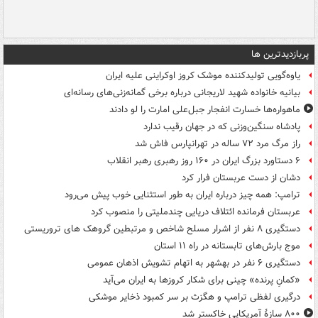
پربازدیدترین ها
یاوه‌گویی تولیدکننده موشک کروز اوکراینی علیه ایران
بیانیه خانواده شهید لاریجانی درباره برخی گمانه‌زنی‌های رسانه‌ای
ماهواره‌ها خسارت انفجار جبل‌علی امارت را لو دادند
پادشاه سنگین‌وزنی که در جهان رقیب ندارد
راز مرگ مرد ۷۲ ساله در تهرانپارس فاش شد
۶ دستاورد بزرگ ایران در ۱۶۰ روز رهبری رهبر انقلاب
دشان از دست عربستان فرار کرد
ترامپ: همه چیز درباره ایران به طور استثنایی خوب پیش می‌رود
عربستان فرمانده ائتلاف دریایی چندملیتی را منصوب کرد
دستگیری ۸ نفر از اشرار مسلح شاخص و مرتبطین گروهک های تروریستی
موج بارش‌های تابستانه در راه ۱۱ استان
دستگیری ۶ نفر در بهشهر به اتهام تشویش اذهان عمومی
«کمانِ پرنده» چینی برای شکار کروزها به ایران می‌آید
درگیری لفظی ترامپ و هگزث بر سر کمبود ذخایر موشکی
۸۰۰ سازۀ آمریکایی خاکستر شد