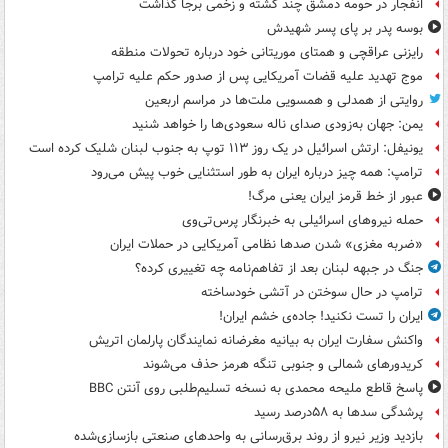
انفجار در حومه دمشق چند کشته و زخمی برجا گذاشت
بوسه‌ پدر بر پای پسر شهیدش
رایزنی عراقچی و همتای موریتانی خود درباره تحولات منطقه
موج تهدید علیه قضات آمریکایی پس از صدور حکم علیه ترامپ
روایتی از همدلی و همسویی ملت‌ها در مراسم اربعین
یمن: جهان به‌زودی صدای ناله سعودی‌ها را خواهد شنید
یونیفل: ارتش اسرائیل در یک روز ۱۱۳ توپ به جنوب لبنان شلیک کرده است
ترامپ: همه چیز درباره ایران به طور استثنایی خوب پیش می‌رود
عبور از خط قرمز ایران یعنی مرگ!
حمله نیروهای اسرائیلی به خبرنگار پرس‌تی‌وی
«ضربه مغزی» شدن صدها نظامی آمریکایی در حملات ایران
جنگ در جبهه لبنان بعد از تفاهم‌نامه چه تغییری کرده؟
ترامپ در حال سوختن در آتشی خودساخته
ایران را تست نکنید! جاده‌ی خشم ایران!
واکنش سفارت ایران به بیانیه مغرضانه نمایندگان پارلمان اتریش
کریدورهای شمالی و جنوبی تنگه هرمز حذف می‌شوند
پاسخ قاطع ملیحه محمدی به نسخه تسلیم‌طلبی روی آنتن BBC
پرشدگی سدها به ۵۸درصد رسید
بازدید وزیر نیرو از روند برق‌رسانی به واحدهای صنعتی بازسازی‌شده