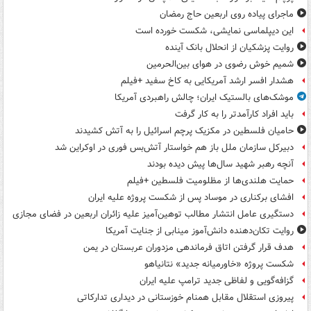
ماجرای پیاده روی اربعین حاج رمضان
این دیپلماسی نمایشی، شکست خورده است
روایت پزشکیان از انحلال بانک آینده
شمیم خوش رضوی در هوای بین‌الحرمین
هشدار افسر ارشد آمریکایی به کاخ سفید +فیلم
موشک‌های بالستیک ایران؛ چالش راهبردی آمریکا
باید افراد کارآمدتر را به کار گرفت
حامیان فلسطین در مکزیک پرچم اسرائیل را به آتش کشیدند
دبیرکل سازمان ملل باز هم خواستار آتش‌بس فوری در اوکراین شد
آنچه رهبر شهید سال‌ها پیش دیده بودند
حمایت هلندی‌ها از مظلومیت فلسطین +فیلم
افشای برکناری در موساد پس از شکست پروژه علیه ایران
دستگیری عامل انتشار مطالب توهین‌آمیز علیه زائران اربعین در فضای مجازی
روایت تکان‌دهنده دانش‌آموز مینابی از جنایت آمریکا
هدف قرار گرفتن اتاق‌ فرماندهی مزدوران عربستان در یمن
شکست پروژه «خاورمیانه جدید» نتانیاهو
گزافه‌گویی و لفاظی جدید ترامپ علیه ایران
پیروزی استقلال مقابل همنام خوزستانی در دیداری تدارکاتی