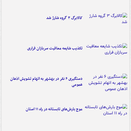
کالابرگ ۳ گروه شارژ شد
تکذیب شایعه معافیت سربازان فراری
دستگیری ۶ نفر در بهشهر به اتهام تشویش اذهان
عمومی
موج بارش‌های تابستانه در راه ۱۱ استان