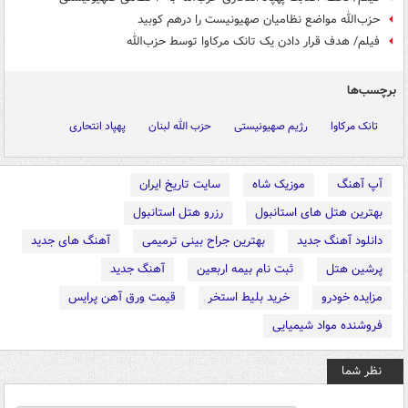
حزب‌الله مواضع نظامیان صهیونیست را درهم کوبید
فیلم/ هدف قرار دادن یک تانک مرکاوا توسط حزب‌الله
برچسب‌ها
تانک مرکاوا
رژیم صهیونیستی
حزب الله لبنان
پهپاد انتحاری
آپ آهنگ
موزیک شاه
سایت تاریخ ایران
بهترین هتل های استانبول
رزرو هتل استانبول
دانلود آهنگ جدید
بهترین جراح بینی ترمیمی
آهنگ های جدید
پرشین هتل
ثبت نام بیمه اربعین
آهنگ جدید
مزایده خودرو
خرید بلیط استخر
قیمت ورق آهن پرایس
فروشنده مواد شیمیایی
نظر شما