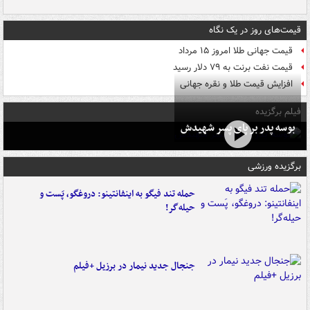
قیمت‌های روز در یک نگاه
قیمت جهانی طلا امروز ۱۵ مرداد
قیمت نفت برنت به ۷۹ دلار رسید
افزایش قیمت طلا و نقره جهانی
فیلم برگزیده
بوسه‌ پدر بر پای پسر شهیدش
برگزیده ورزشی
حمله تند فیگو به اینفانتینو: دروغگو، پَست‌ و
حیله‌گر!
جنجال جدید نیمار در برزیل +فیلم