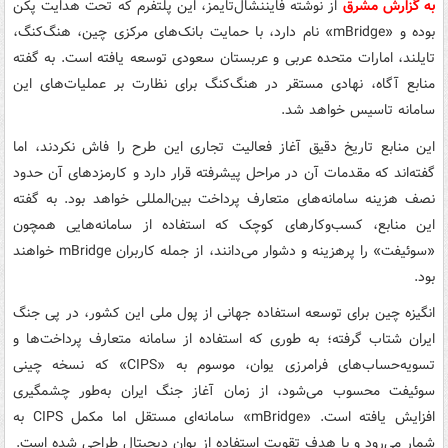
به گزارش مشرق
از نوشته فایننشال‌تایمز، این پلتفرم که تحت هدایت پکن
بوده و «mBridge» نام دارد، با حمایت بانک‌های مرکزی چین، هنگ‌کنگ،
تایلند، امارات متحده عربی و عربستان سعودی توسعه یافته است. به گفته
منابع آگاه، نهادی مستقر در هنگ‌کنگ برای نظارت بر عملیات‌های این
سامانه تاسیس خواهد شد.
این منابع تاریخ دقیق آغاز فعالیت تجاری این طرح را فاش نکردند، اما
گفته‌اند که مقدمات آن در مراحل پیشرفته قرار دارد و کارمزدهای آن حدود
نصف هزینه سامانه‌های متعارف پرداخت بین‌المللی خواهد بود. به گفته
این منابع، کسب‌وکارهای کوچک که استفاده از سامانه‌هایی همچون
«سوئیفت» را پرهزینه و دشوار می‌دانند، از جمله کاربران mBridge خواهند
بود.
انگیزه چین برای توسعه استفاده جهانی از پول ملی این کشور، در پی جنگ
ایران شتاب گرفته؛ به طوری که استفاده از سامانه متعارف پرداخت‌ها و
تسویه‌حساب‌های فرامرزی یوان، موسوم به «CIPS» که نسخه چینی
سوئیفت محسوب می‌شود، از زمان آغاز جنگ ایران به‌طور چشمگیری
افزایش یافته است. «mBridge» سامانه‌ای مستقل اما مکمل CIPS به
شمار می‌رود و با هدف تقویت استفاده از یوان دیجیتال طراحی شده است.