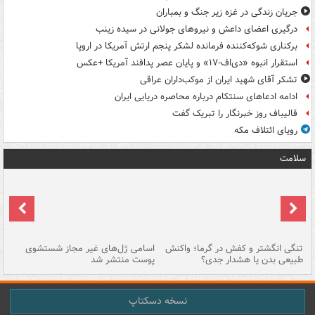
جریان زندگی در غزه زیر جنگ و بمباران
درگیری اعضای داعش و نیروهای جولانی در سیده زینب
برکناری شوکه‌کننده فرمانده لشکر پنجم ارتش آمریکا در اروپا
استقرار انبوه «دی‌اف‑۱۷» و پایان عصر پدافند آمریکا +عکس
تشکر آقای شهید ایران از موکب‌داران عراقی
ادامه ادعاهای سنتکام درباره محاصره دریایی ایران
قالیباف روز خبرنگار را تبریک گفت
رویای ائتلاف مکه
سلامت
تنگی انگشتر و کفش در گرما؛ واکنش
اسامی ژل‌های غیر مجاز شستشوی
مر
طبیعی بدن یا هشدار جدی؟
پوست منتشر شد
نسخه دسکتاپ