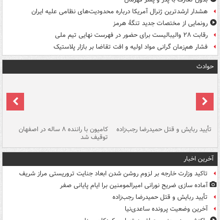
هشدار ارشدترین ژنرال آمریکا درباره محدودیت‌های نظامی علیه ایران
رونمایی از مختصات جدید تنگۀ هرمز
رقابت ۲۸ والیبالیست برای حضور در فهرست نهایی تیم ملی
فشار هم‌زمان گرانی مواد اولیه و افت تقاضا بر بازار پلاستیک
حوادث
تأیید ربایش و قتل حمیدرضا رجب‌زاده
کامیون با راننده ۸ ساله در اصفهان
"س
توقیف شد
آخرین اخبار
تاکید وزارت خارجه بر لزوم روشن شدن ابعاد جنایت تروریستی مراز شریف
آماده سازی ضریح نورانی امیرالمومنین برا ایام پایانی صفر
تأیید ربایش و قتل حمیدرضا رجب‌زاده
آخرین وضعیت پرونده ساعدی‌نیا