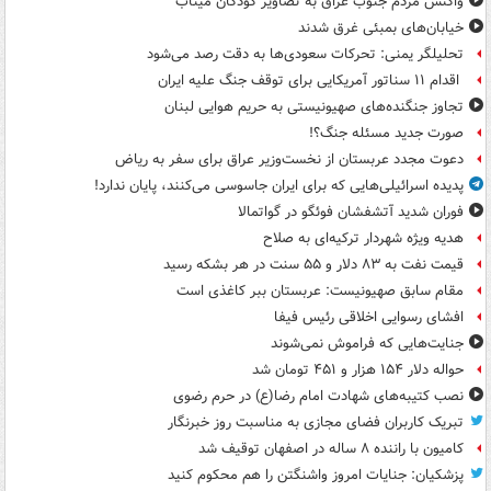
واکنش مردم جنوب عراق به تصاویر کودکان میناب
خیابان‌های بمبئی غرق شدند
تحلیلگر یمنی: تحرکات سعودی‌ها به دقت رصد می‌شود
اقدام ۱۱ سناتور آمریکایی برای توقف جنگ علیه ایران
تجاوز جنگنده‌های صهیونیستی به حریم هوایی لبنان
صورت جدید مسئله جنگ؟!
دعوت مجدد عربستان از نخست‌وزیر عراق برای سفر به ریاض
پدیده اسرائیلی‌هایی که برای ایران جاسوسی می‌کنند، پایان ندارد!
فوران شدید آتشفشان فوئگو در گواتمالا
هدیه ویژه شهردار ترکیه‌ای به صلاح
قیمت نفت به ۸۳ دلار و ۵۵ سنت در هر بشکه رسید
مقام سابق صهیونیست: عربستان ببر کاغذی است
افشای رسوایی اخلاقی رئیس فیفا
جنایت‌هایی که فراموش نمی‌شوند
حواله دلار ۱۵۴ هزار و ۴۵۱ تومان شد
نصب کتیبه‌های شهادت امام رضا(ع) در حرم رضوی
تبریک کاربران فضای مجازی به مناسبت روز خبرنگار
کامیون با راننده ۸ ساله در اصفهان توقیف شد
پزشکیان: جنایات امروز واشنگتن را هم محکوم کنید