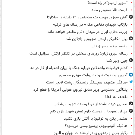
"سوپر ال‌نینو"در راه است؟
قیمت طلا صعودی ماند
آتش سوزی مهیب یک ساختمان ۱۲ طبقه در جاکارتا
بازتاب «پیمان دفاعی مکه» در رسانه‌های ترکیه
وزارت دفاع: ایران در میدان دفاع مقتدر خواهد ماند
بیل مکانیکی ارتش صهیونی واژگون شد
مقصد جدید پسر زیدان
رسانه عبری زبان: روزهای سختی در انتظار ارتش اسرائیل است
چین ونیز شد!
کدام فرضیات واشنگتن درباره جنگ با ایران اشتباه از کار درآمد
آخرین وضعیت نبرد به روایت مهدی محمدی
خبرنگار متعهد، هم‌سنگر رزمندگان پشت لانچر است
پنتاگون دسترسی وزیر سابق نیروی هوایی آمریکا را قطع کرد
نقطه، ته خط!
تصاویر دیده‌ نشده از دو فرمانده شهید موشکی
مهران غفوریان: دوست دارم نقش شهید بازی کنم
هشدار پکن به توکیو: با آتش بازی نکنید
هافبک آلومینیوم، پرسپولیسی می‌شود؟
رگبار باران و رعدوبرق در ارتفاعات تهران و البرز