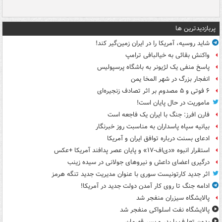
پربازدیدترین ها
شاید روسیه، آمریکا را در ایران زمین‌گیر کند!
واکنش بقائی به خیالبافی ترامپ
پاسخ منفی یک لژیونر به باشگاه پرسپولیس
انفجار بزرگ در شهر المخا یمن
۶ فوتی و ۵ مصدوم بر اثر تصادف زنجیره‌ای
ماموریت در حال پایان است!
فارن افرز: جنگ با ایران یک فاجعه است
بیانیه سپاه پاسداران به مناسبت روز خبرنگار
ادعای بسنت درباره توافق ایران و آمریکا
استقرار انبوه «دی‌اف‑۱۷» و پایان عصر پدافند آمریکا +عکس
درگیری اعضای داعش و نیروهای جولانی در سیده زینب
اثر جدید کارتونیست سوری با عنوان مدیریت جدید تنگه هرمز
ادامه جنگ تا روی کار آمدن دولت جدید در آمریکا!
پالایشگاه سیزران منفجر شد
پالایشگاه نفت اسلواکی منفجر شد
بدون تعارف با پدر و پسر قهرمان