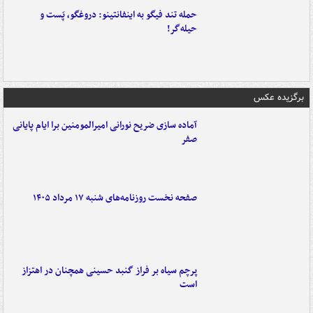
حمله تند فیگو به اینفانتینو: دروغگو، پَست‌ و
حیله‌گر!
برگزیده عکس
آماده سازی ضریح نورانی امیرالمومنین برا ایام پایانی
صفر
صفحه نخست روزنامه‌های شنبه ۱۷ مرداد ۱۴۰۵
پرچم سیاه بر فراز گنبد حسینی همچنان در اهتزاز
است