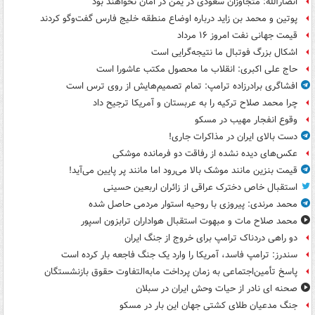
انصارالله: متجاوزان سعودی در یمن در امان نخواهند بود
پوتین و محمد بن زاید درباره اوضاع منطقه خلیج فارس گفت‌وگو کردند
قیمت جهانی نفت امروز ۱۶ مرداد
اشکال بزرگ فوتبال ما نتیجه‌گرایی است
حاج علی اکبری: انقلاب ما محصول مکتب عاشورا است
افشاگری برادرزاده ترامپ: تمام تصمیم‌هایش از روی ترس است
چرا محمد صلاح ترکیه را به عربستان و آمریکا ترجیح داد
وقوع انفجار مهیب در مسکو
دست بالای ایران در مذاکرات جاری!
عکس‌های دیده نشده از رفاقت دو فرمانده‌ موشکی
قیمت بنزین مانند موشک بالا می‌رود اما مانند پر پایین می‌آید!
استقبال خاص دخترک عراقی از زائران اربعین حسینی
محمد مرندی: پیروزی با روحیه استوار مردمی حاصل شده
محمد صلاح مات و مبهوت استقبال هواداران ترابزون اسپور
دو راهی دردناک ترامپ برای خروج از جنگ ایران
سندرز: ترامپ فاسد، آمریکا را وارد یک جنگ فاجعه بار کرده است
پاسخ تأمین‌اجتماعی به زمان پرداخت مابه‌التفاوت حقوق بازنشستگان
صحنه ای نادر از حیات وحش ایران در سبلان
جنگ مدعیان طلای کشتی جهان این بار در مسکو