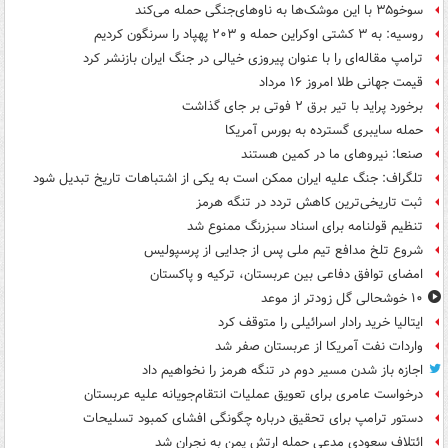
سوخو۳۵ با این موشک‌ها به ناوهای‌جنگی حمله می‌کند
روسیه: به ۳ کشتی اوکراین حمله و ۲۰۳ پهپاد را سرنگون کردیم
ترامپ مقاله‌ای را با عنوان پیروزی خیالی در جنگ ایران بازنشر کرد
قیمت جهانی طلا امروز ۱۶ مرداد
برخورد پراید با تیر برق ۲ فوتی بر جای گذاشت
حمله سایبری گسترده به بورس آمریکا
صنعا: نیروهای ما در کمین‌ هستند
تلگراف: جنگ علیه ایران ممکن است به یکی از اشتباهات تاریخ تبدیل شود
ثبت تاریخی‌ترین کاهش تردد در تنگه هرمز
تنظیم قولنامه برای اسناد سبزرنگ ممنوع شد
شروع تلخ مدافع تیم ملی پس از جدایی از پرسپولیس
امضای توافق دفاعی بین عربستان، ترکیه و پاکستان
۱۰ خوشحالی گل زودتر از موعد
ایتالیا خرید رادار اسرائیلی را متوقف کرد
واردات نفت آمریکا از عربستان صفر شد
اجازه باز شدن مسیر دوم در تنگه هرمز را نخواهیم داد
درخواست عامری برای تعویق عملیات انتقام‌جویانه علیه عربستان
دستور ترامپ برای تحقیق درباره چگونگی افشای کمبود تسلیحات
ائتلاف سعودی مدعی حمله ارتش یمن به نجران شد