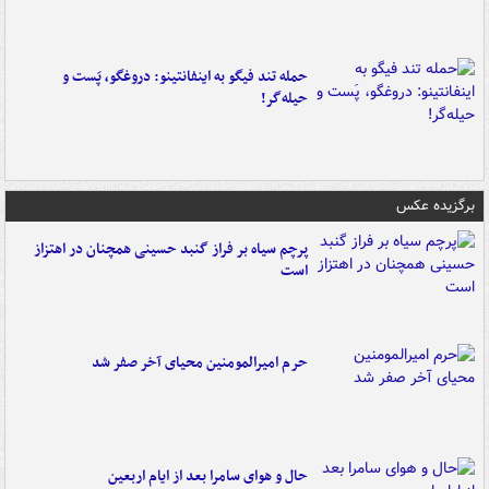
حمله تند فیگو به اینفانتینو: دروغگو، پَست‌ و
حیله‌گر!
برگزیده عکس
پرچم سیاه بر فراز گنبد حسینی همچنان در اهتزاز
است
حرم امیرالمومنین محیای آخر صفر شد
حال و هوای سامرا بعد از ایام اربعین