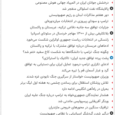
درخشش جوانان ایران در المپیاد جهانی هوش مصنوعی
پالایشگاه نفت اسلواکی منفجر شد
دور هفتم مذاکرات لبنان و رژیم صهیونیستی
ترامپ و سودای پیروزی در انتخابات میان‌دوره‌ای
جزئیات توافق سه جانبه دفاعی ترکیه، عربستان و پاکستان
بلاتکلیفی بیش از ۱۳۰۰ مهاجر خردسال در سئوتای اسپانیا
زلنسکی در انتخابات ریاست جمهوری اوکراین شکست می‌خورد
ادعاهای عربستان درباره توافق مشترک با ترکیه و پاکستان
چگونه جنگ ترامپ با دانشگاه‌ها به شکست کاخ سفید ختم شد؟
پشت پرده توافق جدید ایران؛ تاکتیک یا استراتژی؟
ادعای تکراری ترامپ درمورد تمایل ایران برای دستیابی به توافق
گرد و غبار آسمان قم را تیره می‌کند
وزیران صهیونیست خواستار از سرگیری جنگ نابودی غزه شدند
تلاش پزشکان استقلال برای رساندن چشمی به هفته اول لیگ برتر
بحران در راه‌آهن انگلیس ادامه دارد
هشدار نمایندگان جمهوری‌خواه به ترامپ درباره جنگ علیه ایران
وینگر آفریقایی پرسپولیس ماندنی شد
ترافیک سنگین در محورهای خروجی مازندران
درگیر شدن گردشگر اسپانیایی با نظامی صهیونیست