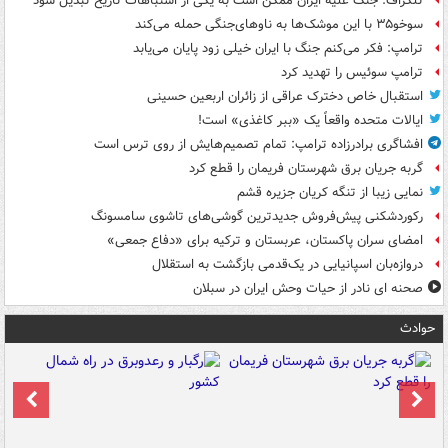
تلگراف: جنگ علیه ایران ممکن است به یکی از اشتباهات تاریخ تبدیل شود
سوخو۳۵ با این موشک‌ها به ناوهای‌جنگی حمله می‌کند
ترامپ: فکر می‌کنم جنگ با ایران خیلی زود پایان می‌یابد
ترامپ سوئیس را تهدید کرد
استقبال خاص دخترک عراقی از زائران اربعین حسینی
ایالات متحده واقعاً یک «ببر کاغذی» است!
افشاگری برادرزاده ترامپ: تمام تصمیم‌هایش از روی ترس است
گربه جریان برق شهرستان فریمان را قطع کرد
نمایی زیبا از تنگه کریان جزیره قشم
رکوردشکنی پیش‌فروش جدیدترین گوشی‌های تاشوی سامسونگ
امضای سران پاکستان، عربستان و ترکیه برای «دفاع جمعی»
دروازه‌بان اسپانیایی در یک‌قدمی بازگشت به استقلال
صحنه ای نادر از حیات وحش ایران در سبلان
حوادث