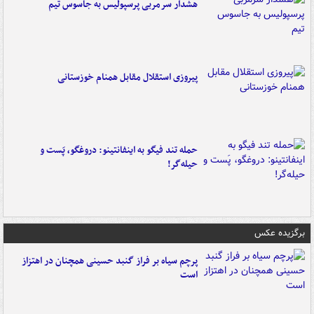
هشدار سرمربی پرسپولیس به جاسوس تیم
پیروزی استقلال مقابل همنام خوزستانی
حمله تند فیگو به اینفانتینو: دروغگو، پَست‌ و
حیله‌گر!
برگزیده عکس
پرچم سیاه بر فراز گنبد حسینی همچنان در اهتزاز
است