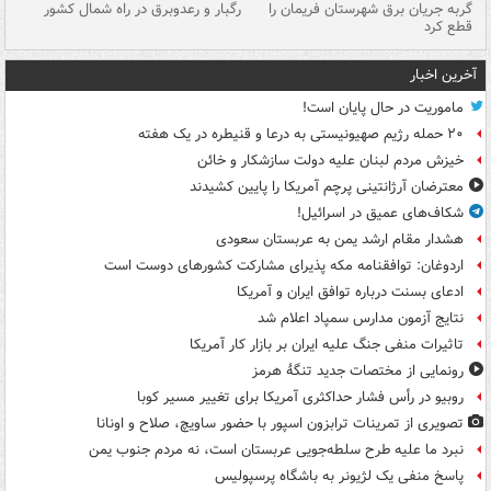
گربه جریان برق شهرستان فریمان را
رگبار و رعدوبرق در راه شمال کشور
قطع کرد
گذ
آخرین اخبار
ماموریت در حال پایان است!
۲۰ حمله رژیم صهیونیستی به درعا و قنیطره در یک هفته
خیزش مردم لبنان علیه دولت سازشکار و خائن
معترضان آرژانتینی پرچم آمریکا را پایین کشیدند
شکاف‌های عمیق در اسرائیل!
هشدار مقام ارشد یمن به عربستان سعودی
اردوغان: توافقنامه مکه پذیرای مشارکت کشورهای دوست است
ادعای بسنت درباره توافق ایران و آمریکا
نتایج آزمون مدارس سمپاد اعلام شد
تاثیرات منفی جنگ علیه ایران بر بازار کار آمریکا
رونمایی از مختصات جدید تنگۀ هرمز
روبیو در رأس فشار حداکثری آمریکا برای تغییر مسیر کوبا
تصویری از تمرینات ترابزون اسپور با حضور ساویچ، صلاح و اونانا
نبرد ما علیه طرح سلطه‌جویی عربستان است، نه مردم جنوب یمن
پاسخ منفی یک لژیونر به باشگاه پرسپولیس