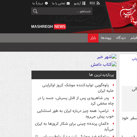
RSS
آرشیو
تماس با ما
دربارهٔ ما
MASHREGH
NEWS
یلم
دیدگاه
پیوندها
بازار
اپ
پربازدیدترین ها
یاوه‌گویی تولیدکننده موشک کروز اوکراینی
علیه ایران
پدر شاهرودی پس از قتل پسرش، جسد را در
چاه مخفی کرد
ترامپ: همه چیز درباره ایران به طور استثنایی
خوب پیش می‌رود
سفر خود
«کمانِ پرنده» چینی برای شکار کروزها به ایران
می‌آید
سامانه ضد موشکی لیزری؛ از بلوف سیاسی تا