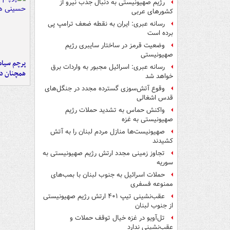
رژیم صهیونیستی به دنبال جذب نیرو از
کشورهای عربی
رسانه عبری: ایران به نقطه ضعف ترامپ پی
برده است
وضعیت قرمز در ساختار سایبری رژیم
صهیونیستی
پرچم سیاه
رسانه عبری: اسرائیل مجبور به واردات برق
همچنان در
خواهد شد
وقوع آتش‌سوزی گسترده مجدد در جنگل‌های
قدس اشغالی
واکنش حماس به تشدید حملات رژیم
صهیونیستی به غزه
صهیونیست‌ها منازل مردم لبنان را به ‌آتش
کشیدند
تجاوز زمینی مجدد ارتش رژیم صهیونیستی به
سوریه
حملات اسرائیل به جنوب لبنان با بمب‌های
ممنوعه فسفری
عقب‌نشینی تیپ ۴۰۱ ارتش رژیم صهیونیستی
از جنوب لبنان
تل‌آویو در غزه خیال توقف حملات و
عقب‌نشینی ندارد