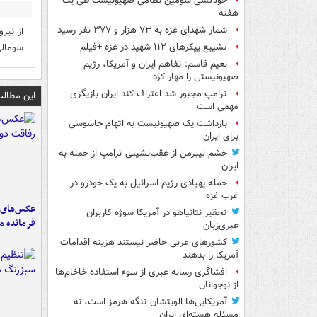
خودکشی سومین نظامی صهیونیست طی یک
هفته
شمار شهدای غزه به ۷۳ هزار و ۳۷۷ نفر رسید
از نیر
سومالی
تشییع پیکرهای ۱۱۲ شهید در غزه +فیلم
نعیم قاسم: تفاهم ایران و آمریکا، رژیم
صهیونیستی را مهار کرد
ترامپ مجبور شد اعتراف کند ایران بازیگری
این مطالب
مهمی است
بازداشت یک صهیونیست به اتهام جاسوسی
برای ایران
خشم لیبرمن از عقب‌نشینی ترامپ از حمله به
ایران
حمله پهپادی رژیم اسرائیل به یک خودرو در
غرب غزه
عکس‌های د
تحقیر نتانیاهو در آمریکا سوژه کاربران
فرمانده‌ 
عبری‌زبان
کشورهای عربی حاضر نیستند هزینه اقدامات
آمریکا را بدهند
افشاگری رسانه عبری از سوء استفاده خاخام‌ها
از نوجوانان
آمریکایی‌ها الویتشان تنگه هرمز است، نه
مسئله هسته‌ای ایران