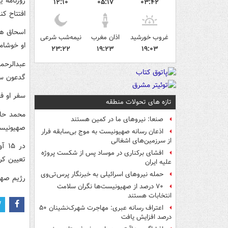
روزنامه ی
۱۲:۱۰
۰۵:۱۷
۰۳:۴۲
افتتاح کند
اسحاق هر
غروب خورشید
اذان مغرب
نیمه‌شب شرعی
او خوشام
۲۳:۲۲
۱۹:۲۳
۱۹:۰۳
گدعون سا
سفر او فر
تازه های تحولات منطقه
صنعا: نیروهای ما در کمین‌ هستند
صهیونیست
اذعان رسانه صهیونیست به موج بی‌سابقه فرار
از سرزمین‌های اشغالی
در 
افشای برکناری در موساد پس از شکست پروژه
تعیین کرد
علیه ایران
حمله نیروهای اسرائیلی به خبرنگار پرس‌تی‌وی
رژیم صهیونیستی در د
۷۰ درصد از صهیونیست‌ها نگران سلامت
انتخابات هستند
اعتراف رسانه عبری: مهاجرت شهرک‌نشینان ۵۰
درصد افزایش یافت