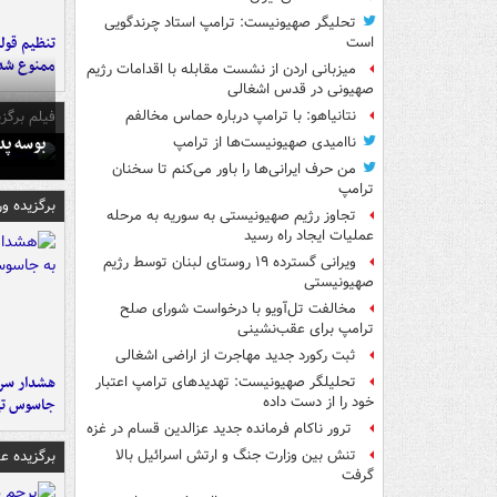
تحلیگر صهیونیست: ترامپ استاد چرندگویی
تنظیم قولن
است
ممنوع شد
میزبانی اردن از نشست مقابله با اقدامات رژیم
صهیونی در قدس اشغالی
فیلم برگزی
نتانیاهو: با ترامپ درباره حماس مخالفم
بوسه‌ پ
ناامیدی صهیونیست‌ها از ترامپ
من حرف ایرانی‌ها را باور می‌کنم تا سخنان
ترامپ
برگزیده و
تجاوز رژیم صهیونیستی به سوریه به مرحله
عملیات ایجاد راه رسید
ویرانی گسترده ۱۹ روستای لبنان توسط رژیم
صهیونیستی
مخالفت تل‌آویو با درخواست شورای صلح
ترامپ برای عقب‌نشینی
ثبت رکورد جدید مهاجرت از اراضی اشغالی
هشدار سرم
تحلیلگر صهیونیست: تهدیدهای ترامپ اعتبار
خود را از دست داده
جاسوس تی
ترور ناکام فرمانده جدید عزالدین قسام در غزه
برگزیده 
تنش بین وزارت جنگ و ارتش اسرائیل بالا
گرفت