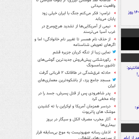
سامانه ضد موشکی لیزری؛ از بلوف سیاسی تا
واقعیت میدانی
۶ دستاورد بزرگ ایران در ۱۶۰ روز
ترامپ: فکر می‌کنم جنگ با ایران خیلی زود
پایان می‌یابد
نیمی از آمریکایی‌ها از تشدید هرج‌ومرج در
غرب آسیا می‌ترسند
از حذف نام همسر تا تغییر نام خانوادگی؛ اما و
اگرهای تعویض شناسنامه
نمایی زیبا از تنگه کریان جزیره قشم
رکوردشکنی پیش‌فروش جدیدترین گوشی‌های
تاشوی سامسونگ
حادثه غرق‌شدگی در طاقانک ۲ قربانی گرفت
مسجد جامع یزد، از باشکوه‌ترین معماری‌های
ایران
پدر شاهرودی پس از قتل پسرش، جسد را در
چاه مخفی کرد
دردسر همزمان آمریکا و اوکراین با ته کشیدن
و:
موشک های پاتریوت
آثار مخرب مصرف الکل و سیگار در بروز
بیماری‌ها
اذعان رسانه صهیونیست به موج بی‌سابقه فرار
از سرزمین‌های اشغالی