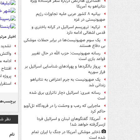
افشاگری هاآرتص درباره سفر فرستاده ویژه
نتانیاهو به آمریکا
بیانیه ۸ کشور عربی علیه تجاوزات رژیم
صهیونیستی در غزه
ترکیه: تروریسم اسرائیل در کرانه باختری و
قدس اشغالی ادامه دارد
اخبار مرتب
یک‌ سوم صهیونیست‌ها در برابر حملات موشکی
بی دفاع هستند
تشدید 
رسانه صهیونیست: حزب الله در حال تغییر
واکنش 
قواعد بازی است
ادامه م
پرواز بالگردها و پهپادهای شناسایی اسرائیل بر
افتتاح
فراز سوریه
پروژه ا
یک صهیونیست به جرم اعتراض به نتانیاهو
استقرار
زندانی شد
رسانه عبری: اسرائیل دچار ناترازی برق شده
است
برچسب‌ها
ماجرایی که رعب و وحشت را در فرودگاه تل‌آویو
حاکم کرد
نظر شم
آمریکا: گفتگوهای لبنان و اسرائیل فردا
ازسرگرفته خواهد شد!
ذخایر موشکی آمریکا در جنگ با ایران تمام
نام
شده است