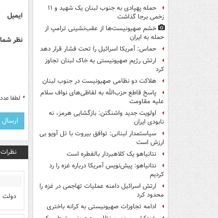
حمله پهپادی به جنوب لبنان یک شهید و ۱۱
ایمیل
زخمی برجا گذاشت
خشم صهیونیست‌ها از عقب‌نشینی ترامپ از
حمله به ایران
نظر شما 
حماس: آمریکا اسرائیل را تحت فشار قرار دهد
ارتش رژیم صهیونیستی به خاک لبنان تجاوز
کرد
هلاکت دو نظامی صهیونیست در جنوب لبنان
پاسخ قاطع حزب‌الله به لفاظی‌های نواف سلام
*
لطفا عدد م
علیه مقاومت
اولویت جدید واشنگتن: بازگشایی هرمز، نه
نابودی ایران
سیاستمدار لبنانی: توافق بیروت با تل آویو بی
ارزش است
نظرات
نتانیاهو یک کلاهبردار بالفطره است
نتانیاهو: پیش‌نویس آمریکا درباره غزه را رد
کردیم
ارتش اسرائیل دامنه عملیات تهاجمی در غزه را
محدود کرد
دولت س
ادامه تجاوزات صهیونیستی به کرانه باختری