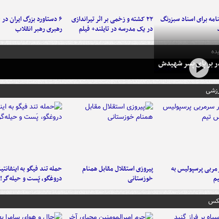
امه برای اسناد سبزرنگ
۲۲ کشته و زخمی بر اثر تیراندازی
در یک مدرسه در تایلند+ فیلم
رهبری رهبر انقلاب
ده
در بر پای پسر شهیدش
رزشی
ربی پرسپولیس به
پیروزی استقلال مقابل همنام
حمله تند فیگو به اینفانتین
م
خوزستانی
دروغگو، پَست‌ و حیله‌گر!
عکس