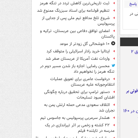
ثبت تاریخی‌ترین کاهش تردد در تنگه هرمز
پاسخ
تنظیم قولنامه برای اسناد سبزرنگ ممنوع شد
ی در
شروع تلخ مدافع تیم ملی پس از جدایی از
پرسپولیس
امضای توافق دفاعی بین عربستان، ترکیه و
پاکستان
۱۰ خوشحالی گل زودتر از موعد
ایتالیا خرید رادار اسرائیلی را متوقف کرد
واردات نفت آمریکا از عربستان صفر شد
محسن رضایی: اجازه باز شدن مسیر دوم در
تنگه هرمز را نخواهیم داد
درخواست عامری برای تعویق عملیات
انتقام‌جویانه علیه عربستان
ورد پراید با تیر برق ۲ فوتی بر
دستور ترامپ برای تحقیق درباره چگونگی
افشای کمبود تسلیحات
ائتلاف سعودی مدعی حمله ارتش یمن به
نجران شد
هشدار سرمربی پرسپولیس به جاسوس تیم
۲۲ کشته و زخمی بر اثر تیراندازی در یک
مدرسه در تایلند+ فیلم