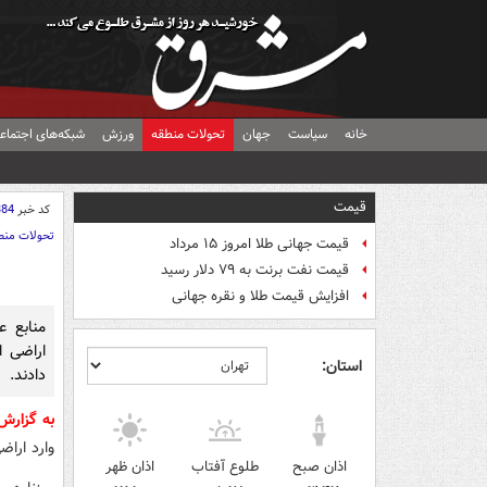
خانه
سیاست
جهان
تحولات منطقه
ورزش
شبکه‌های اجتماع
قیمت
کد خبر
384
تحولات منط
قیمت جهانی طلا امروز ۱۵ مرداد
قیمت نفت برنت به ۷۹ دلار رسید
افزایش قیمت طلا و نقره جهانی
منابع ع
استان:
دادند.
به گزارش
وارد ارا
اذان صبح
طلوع آفتاب
اذان ظهر