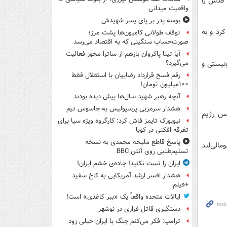
ر قدس را
واقعیت میدانی
بوسه‌ پدر بر پای پسر شهیدش
رد و به
توقف طولانی کامیون‌ها پشت مرز؛
صورت‌حساب سنگینی که به اقتصاد می‌رسد
آیا تینا پاکروان بازهم از ساترا مجوز فعالیت
م صهیونیستی و
می‌گیرد؟
رقم فسخ قرارداد رضاییان با استقلال فقط
۱۰۰میلیون تومان!
آنچه رهبر شهید سال‌ها پیش دیده بودند
هشدار سرمربی پرسپولیس به جاسوس تیم
 رئیس رژیم
نیویورک تایمز فاش کرد: کارگروه ویژه سیا برای
تفرقه افکنی در کوبا
پاسخ قاطع ملیحه محمدی به نسخه
مالی‌لند
تسلیم‌طلبی روی آنتن BBC
ایران را تست نکنید! جاده‌ی خشم ایران!
هشدار افسر ارشد آمریکایی به کاخ سفید
+فیلم
ایالات متحده واقعاً یک «ببر کاغذی» است!
دستگیری قاتل فراری در نوشهر
ترامپ: فکر می‌کنم جنگ با ایران خیلی زود