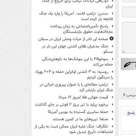
دو راهی دردناک ترامپ برای خروج از جنگ
ایران
سندرز: ترامپ فاسد، آمریکا را وارد یک جنگ
فاجعه بار کرده است
پاسخ تأمین‌اجتماعی به زمان پرداخت
مابه‌التفاوت حقوق بازنشستگان
صحنه ای نادر از حیات وحش ایران در سبلان
جنگ مدعیان طلای کشتی جهان این بار در
مسکو
سوخو۳۵ با این موشک‌ها به ناوهای‌جنگی
حمله می‌کند
روسیه: به ۳ کشتی اوکراین حمله و ۲۰۳ پهپاد
را سرنگون کردیم
ترامپ مقاله‌ای را با عنوان پیروزی خیالی در
جنگ ایران بازنشر کرد
بررسی: 0
قیمت جهانی طلا امروز ۱۶ مرداد
برخورد پراید با تیر برق ۲ فوتی بر جای گذاشت
حمله سایبری گسترده به بورس آمریکا
پاسخ
صنعا: نیروهای ما در کمین‌ هستند
تلگراف: جنگ علیه ایران ممکن است به یکی از
اشتباهات تاریخ تبدیل شود