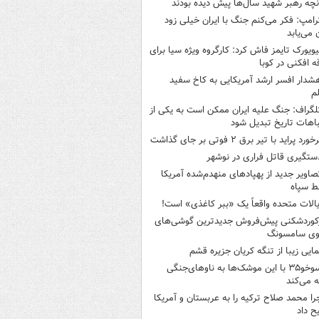
نچه رهبر شهید سال‌ها پیش دیده بودند
رامپ: فکر می‌کنم جنگ با ایران خیلی زود
ن می‌یابد
یویورک تایمز فاش کرد: کارگروه ویژه سیا برای
ه افکنی در کوبا
شدار افسر ارشد آمریکایی به کاخ سفید
م
لگراف: جنگ علیه ایران ممکن است به یکی از
اهات تاریخ تبدیل شود
خورد پراید با تیر برق ۲ فوتی بر جای گذاشت
ستگیری قاتل فراری در نوشهر
صاویر جدید از پهپادهای منهدم‌شده آمریکا
ط سپاه
یالات متحده واقعاً یک «ببر کاغذی» است!
کوردشکنی پیش‌فروش جدیدترین گوشی‌های
وی سامسونگ
مایی زیبا از تنگه کریان جزیره قشم
سوخو۳۵ با این موشک‌ها به ناوهای‌جنگی
 می‌کند
را محمد صلاح ترکیه را به عربستان و آمریکا
ح داد