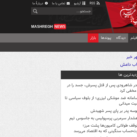
RSS
آرشیو
تماس با ما
دربارهٔ ما
MASHREGH
NEWS
یلم
دیدگاه
پیوندها
بازار
زدیدترین ها
در شاهرودی پس از قتل پسرش، جسد را در
مخفی کرد
امانه ضد موشکی لیزری؛ از بلوف سیاسی تا
یت میدانی
وسه‌ پدر بر پای پسر شهیدش
شدار سرمربی پرسپولیس به جاسوس تیم
وقف طولانی کامیون‌ها پشت مرز؛
‌حساب سنگینی که به اقتصاد می‌رسد