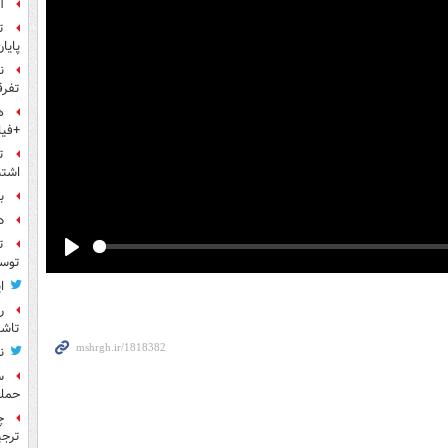
آ
ت
پایا
ن
تفرق
ه
+فیل
ت
اشتب
بر
د
ت
توس
Play
ا
ر
تاش
ن
حمله
چ
ترجی