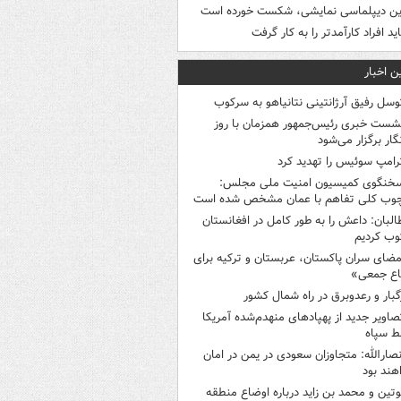
ین دیپلماسی نمایشی، شکست خورده است
اید افراد کارآمدتر را به کار گرفت
ن اخبار
وسل رفیق آرژانتینی نتانیاهو به سرکوب
شست خبری رئیس‌جمهور همزمان با روز
گار برگزار می‌شود
رامپ سوئیس را تهدید کرد
خنگوی کمیسیون امنیت ملی مجلس:
چوب کلی تفاهم با عمان مشخص شده است
البان: داعش را به طور کامل در افغانستان
ب کردیم
مضای سران پاکستان، عربستان و ترکیه برای
اع جمعی»
گبار و رعدوبرق در راه شمال کشور
صاویر جدید از پهپادهای منهدم‌شده آمریکا
ط سپاه
نصارالله: متجاوزان سعودی در یمن در امان
هند بود
وتین و محمد بن زاید درباره اوضاع منطقه