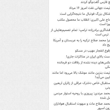
 فارس گفت‌وگو کردند
یمت جهانی نفت امروز ۱۶ مرداد
شکال بزرگ فوتبال ما نتیجه‌گرایی است
اج علی اکبری: انقلاب ما محصول مکتب
را است
فشاگری برادرزاده ترامپ: تمام تصمیم‌هایش از
 ترس است
را محمد صلاح ترکیه را به عربستان و آمریکا
ح داد
قوع انفجار مهیب در مسکو
ست بالای ایران در مذاکرات جاری!
کس‌های دیده نشده از رفاقت دو فرمانده‌
کی
یمت بنزین مانند موشک بالا می‌رود اما مانند
ایین می‌آید!
ستقبال خاص دخترک عراقی از زائران اربعین
نی
حمد مرندی: پیروزی با روحیه استوار مردمی
ل شده
حمد صلاح مات و مبهوت استقبال هواداران
زون اسپور