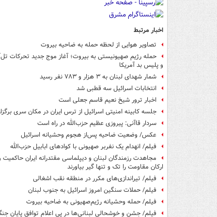
اخبار مرتبط
تصاویر هوایی از لحظه حمله به ضاحیه بیروت
حمله رژیم صهیونیستی به بیروت؛ آغاز موج جدید تحرکات تل‌آ
و پلیس بد آمریکا
شمار شهدای لبنان به ۳ هزار و ۷۸۳ نفر رسید
انتخابات اسرائیل سه قطبی شد
اخبار ترور شیخ نعیم قاسم جعلی است
جلسه کابینه امنیتی اسرائیل از ترس ایران در مکان سری برگزا
سردار قاآنی: پیروزی عظیم حزب‌الله در راه است
عکس/ وضعیت ضاحیه پس‌از هجوم وحشیانه اسرائیل
فیلم/ انهدام یک نفربر صهیونی با کوادهای ابابیل حزب‌الله
مجاهدت‌ رزمندگان لبنان و دیپلماسی مقتدرانه ایران حاکمیت و
ارکان مقاومت را تک و تنها گیر بیاورند
فیلم/ تیراندازی‌های مکرر در منطقه نقب اشغالی
فیلم/ حملات سنگین امروز اسرائیل به جنوب لبنان
فیلم/ حمله وحشیانه رژیم‌صهیونی به ضاحیه بیروت
فیلم/ جشن و خوشحالی لبنانی‌ها در پی اعلام توافق پایان جن