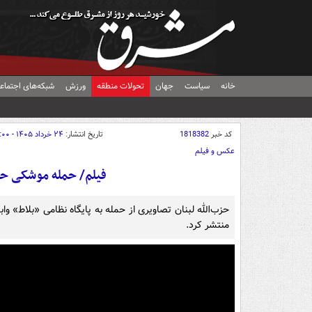
خانه
سیاست
جهان
تحولات منطقه
ورزش
شبکه‌های اجتماع
کد خبر
1818382
تاریخ انتشار:
۲۴ خرداد ۱۴۰۵ - ۲۲:۰۰
عکس و فیلم
فیلم/ حمله موشکی حزب
حزب‌الله لبنان تصاویری از حمله به پایگاه نظامی «بلاط» و
منتشر کرد.