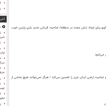
ا
ب
آخری
ت
ویو برای ایجاد تنش مجدد در منطقه/ ضاحیه، قربانی جدید بازی پلیس خوب
ن
خبرن
ت
س
چار
ر می‌شود
ط
سرکو
ا
«دف
 تمامیت ارضی لبنان عزیز را تضمین می‌کند / هرگز نمی‌توانند هیچ بخشی از
ر
ت
توس
ا
نخوا
پ
گ