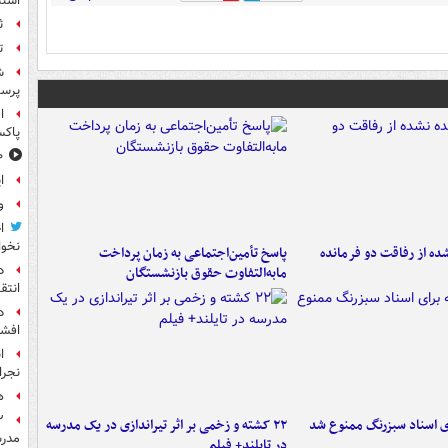
اشتب
ث
ت
ش
پرس
ا
پاکس
۱۰ خوشحال
ا
و
ا
نخوا
ه از رفاقت دو فرمانده‌
پاسخ تأمین‌اجتماعی به زمان پرداخت
د
مابه‌التفاوت حقوق بازنشستگان
انتق
د
افشا
ا
نجرا
ه
ای اسناد سبزرنگ ممنوع شد
۲۲ کشته و زخمی بر اثر تیراندازی در یک مدرسه
مدرس
در تایلند+ فیلم