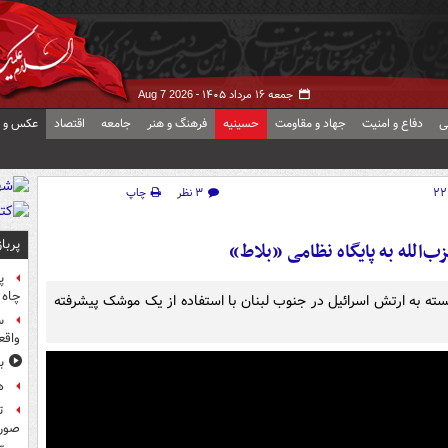
جمعه ۱۶ مرداد ۱۴۰۵ -
Aug 7 2026
ی
دفاع و امنیت
جهاد و مقاومت
حسینیه
فرهنگ و هنر
جامعه
اقتصاد
عکس و ف
۳ نظر
چاپ
پربا
‌الله به پایگاه نظامی «بلاط»
پ
چاه 
ابسته به ارتش اسرائیل در جنوب لبنان با استفاده از یک موشک پیشرفته
س
واقع
ب
ه
ت
صورت