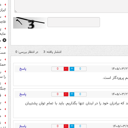
د
ایران
س
فاجع
پ
مابه
ص
ج
انتشار یافته: 3
در انتظار بررسی: 0
مسک
حمله
پاسخ
0
0
را س
 پروردگار است.
ت
جنگ 
پاسخ
0
0
ق
بر
ه برادران خود را در لبنان تنها بگذاریم. باید با تمام توان پشتیبان
ح
ص
ت
پاسخ
0
0