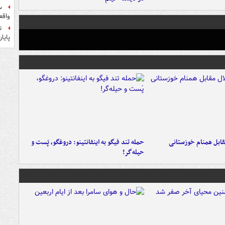
س
واقع
ت
پایا
قابل همنام خوزستانی
حمله تند فیگو به اینفانتینو: دروغگو، پَست‌ و
حیله‌گر!