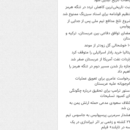
اهات تاریخ تبدیل شود
بت تاریخی‌ترین کاهش تردد در تنگه هرمز
نظیم قولنامه برای اسناد سبزرنگ ممنوع شد
روع تلخ مدافع تیم ملی پس از جدایی از
پولیس
مضای توافق دفاعی بین عربستان، ترکیه و
تان
ی گل زودتر از موعد
یتالیا خرید رادار اسرائیلی را متوقف کرد
اردات نفت آمریکا از عربستان صفر شد
جازه باز شدن مسیر دوم در تنگه هرمز را
هیم داد
رخواست عامری برای تعویق عملیات
ام‌جویانه علیه عربستان
ستور ترامپ برای تحقیق درباره چگونگی
ی کمبود تسلیحات
ئتلاف سعودی مدعی حمله ارتش یمن به
ن شد
شدار سرمربی پرسپولیس به جاسوس تیم
۲۲ کشته و زخمی بر اثر تیراندازی در یک
ه در تایلند+ فیلم