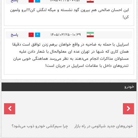
پاسخ
۰۹:۵۳ - ۱۴۰۵/۰۳/۲۵
0
0
این احسان صالحی هم بیرون گود نشسته و میگه لنگش کن!!!برو ولمون
کن!
پاسخ
۱۰:۳۹ - ۱۴۰۵/۰۳/۲۵
0
0
اسراییل با حمله به ضاحیه در واقع خواهان برهم زدن توافق است دقیقا
همان کاری که شبها در تهران عده ای معلوالحال با شعار دادن علیه
مسئولان مذاکرات انجام می‌دهند به نظر می‌رسد هماهنگی خوبی میان
تندروهای داخل با مقامات اسراییل در جریان است!
خودرو
خودروهای جدید شیائومی در راه بازار
چرا سیم‌کشی خودرو ذوب می‌شود؟
شو