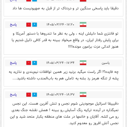
دقیقا باید پاسخی سنگین تر و دردناک تر از قبل به صهیونیست ها داد
پاسخ
۱۷:۲۰ - ۱۴۰۵/۰۳/۲۴
2
3
تو فانتزی شما دلیلش اینه ، ولی به نظر ما تندروها با دستور آمریکا و
برای پایش رفتار ایران، در واقع میخواد ببینه به قدر کافی ذلیل شدیم یا
هنوز اندکی عزت برامون مونده!!!!
پاسخ
یاسین
۱۷:۳۴ - ۱۴۰۵/۰۳/۲۴
1
3
چه فایده؟! اگر راست میگید بزنید زیر همین توافقات نیم‌بندی و نذارید یه
پشه از تنگه هرمز رد بشه یه تاملی هم به باب‌المندب داشته باشید....
پاسخ
۱۸:۳۷ - ۱۴۰۵/۰۳/۲۴
0
3
دقیییقا اسرائیل موجودیتی شوم نجس و تنش آفرین هست. این نجس
نمیگذاره در آینده ترکیه رنگ آسایش رو ببینه ! همش نقشه جنگ بعدی
رو می کشه. آقایان و خانمها در ملت های منطقه یکبار متحد شید و این
نجس آتش افروز رو معدوم کنید.