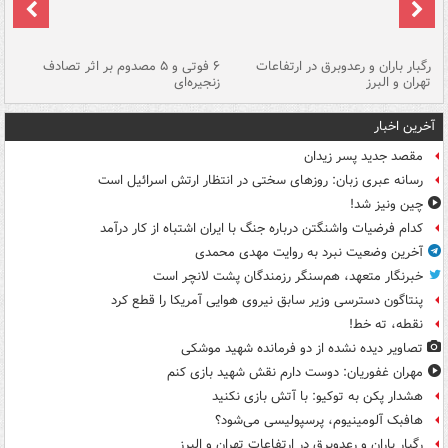
رگبار باران و رعدوبرق در ارتفاعات
۶ فوتی و ۵ مصدوم بر اثر تصادف
گر
تهران و البرز
زنجیره‌ای
قط
آخرین اخبار
مقصد جدید پسر زیدان
رسانه عبری زبان: روزهای سختی در انتظار ارتش اسرائیل است
چین ونیز شد!
کدام فرضیات واشنگتن درباره جنگ با ایران اشتباه از کار درآمد
آخرین وضعیت نبرد به روایت مهدی محمدی
خبرنگار متعهد، هم‌سنگر رزمندگان پشت لانچر است
پنتاگون دسترسی وزیر سابق نیروی هوایی آمریکا را قطع کرد
نقطه، ته خط!
تصاویر دیده‌ نشده از دو فرمانده شهید موشکی
مهران غفوریان: دوست دارم نقش شهید بازی کنم
هشدار پکن به توکیو: با آتش بازی نکنید
هافبک آلومینیوم، پرسپولیسی می‌شود؟
رگبار باران و رعدوبرق در ارتفاعات تهران و البرز