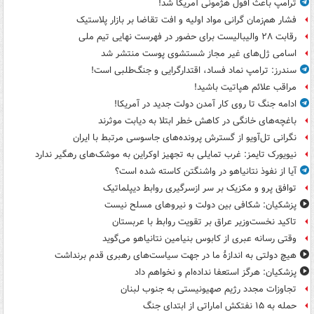
ترامپ باعث افول هژمونی آمریکا شد!
فشار هم‌زمان گرانی مواد اولیه و افت تقاضا بر بازار پلاستیک
رقابت ۲۸ والیبالیست برای حضور در فهرست نهایی تیم ملی
اسامی ژل‌های غیر مجاز شستشوی پوست منتشر شد
سندرز: ترامپ نماد فساد، اقتدارگرایی و جنگ‌طلبی است!
مراقب علائم هپاتیت باشید!
ادامه جنگ تا روی کار آمدن دولت جدید در آمریکا!
باغچه‌های خانگی در کاهش خطر ابتلا به دیابت موثرند
نگرانی تل‌آویو از گسترش پرونده‌های جاسوسی مرتبط با ایران
نیویورک تایمز: غرب تمایلی به تجهیز اوکراین به موشک‌های رهگیر ندارد
آیا از نفوذ نتانیاهو در واشنگتن کاسته شده است؟
توافق پرو و مکزیک بر سر ازسرگیری روابط دیپلماتیک
پزشکیان: شکافی بین دولت و نیروهای مسلح نیست
تاکید نخست‌وزیر عراق بر تقویت روابط با عربستان
وقتی رسانه عبری از کابوس بنیامین نتانیاهو می‌گوید
هیچ دولتی به اندازۀ ما در جهت سیاست‌های رهبری قدم برنداشت
پزشکیان: هرگز استعفا نداده‌ام و نخواهم داد
تجاوزات مجدد رژیم صهیونیستی به جنوب لبنان
حمله به ۱۵ نفتکش‌ اماراتی از ابتدای جنگ