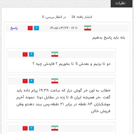
نظرات
انتشار یافته: 24
در انتظار بررسی: 0
پاسخ
۱۶:۱۱ - ۱۴۰۵/۰۳/۲۴
2
6
بله باید پاسخ بدهیم
6
1
دو تا بزنیم و بعدش 5 تا بخوریم ؟ فایدش چیه ؟
0
0
خطاب به اون خر گوش دراز که ساعت ۱۹:۳۸ پیام داده باید
گفت ،خر همیشه ایران ۵ تا زده در مقابل دوتا ،نمونه آخرم
موشکباران ۸۴ نقطه در برابر ۲۱ نقطه،پس ببند دهنتو وطن
فروش خائن
0
0