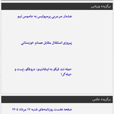
برگزیده ورزشی
هشدار سرمربی پرسپولیس به جاسوس تیم
پیروزی استقلال مقابل همنام خوزستانی
حمله تند فیگو به اینفانتینو: دروغگو، پَست‌ و
حیله‌گر!
برگزیده عکس
صفحه نخست روزنامه‌های شنبه ۱۷ مرداد ۱۴۰۵