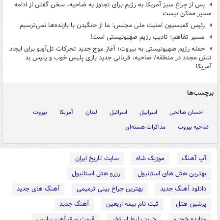
پس از چراغ سبز آمریکا به رژیم برای تجاوز به ضاحیه، سخن گفتن از ادامه
مسیر ممکن نیست
رئیس کمیسیون امنیت ملی مجلس: ما از جنگیدن با بازنده‌ها نمی‌ترسیم
مسیر تفاهم؛ تادیب رژیم صهیونیستی است!
حمله رژیم صهیونیستی به بیروت؛ آغاز موج جدید تحرکات تل‌آویو برای ایجاد
تنش مجدد در منطقه/ ضاحیه، قربانی جدید بازی پلیس خوب و پلیس بد
آمریکا
برچسب‌ها
احسان صالحی
اسراییل
اسرائیل
لبنان
آمریکا
بیروت
ضاحیه بیروت
مذاکرات هسته‌ای
آپ آهنگ
موزیک شاه
سایت تاریخ ایران
بهترین هتل های استانبول
رزرو هتل استانبول
دانلود آهنگ جدید
بهترین جراح بینی ترمیمی
آهنگ های جدید
پرشین هتل
ثبت نام بیمه اربعین
آهنگ جدید
مزایده خودرو
خرید بلیط استخر
قیمت ورق آهن پرایس