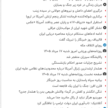
جریان زندگی در غزه زیر جنگ و بمباران
درگیری اعضای داعش و نیروهای جولانی در سیده زینب
برکناری شوکه‌کننده فرمانده لشکر پنجم ارتش آمریکا در اروپا
استقرار انبوه «دی‌اف‑۱۷» و پایان عصر پدافند آمریکا +عکس
تشکر آقای شهید ایران از موکب‌داران عراقی
ادامه ادعاهای سنتکام درباره محاصره دریایی ایران
قالیباف روز خبرنگار را تبریک گفت
رویای ائتلاف مکه
روزنامه‌های ورزشی امروز ‌شنبه ۱۷ مرداد ۱۴۰۵
پالایشگاه سیزران منفجر شد
تشریح جزئیات صدور احکام بازنشستگی
هشدار ارشدترین ژنرال آمریکا درباره محدودیت‌های نظامی علیه ایران
صفحه نخست روزنامه‌های شنبه ۱۷ مرداد ۱۴۰۵
بیانیه سپاه پاسداران به مناسبت روز خبرنگار
فارن افرز: جنگ با ایران یک فاجعه است
تنگی انگشتر و کفش در گرما؛ واکنش طبیعی بدن یا هشدار جدی؟
مورینیو هرگز نباید از رئال مادرید جدا می‌شد
آتلانتیک: تاب‌آوری ایران دولت ترامپ را غافلگیر کرد