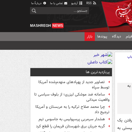
RSS
آرشیو
تماس با ما
دربارهٔ ما
MASHREGH
NEWS
یلم
دیدگاه
پیوندها
بازار
اپ
پربازدیدترین ها
تصاویر جدید از پهپادهای منهدم‌شده آمریکا
توسط سپاه
سامانه ضد موشکی لیزری؛ از بلوف سیاسی تا
واقعیت میدانی
چرا محمد صلاح ترکیه را به عربستان و آمریکا
ترجیح داد
هشدار سرمربی پرسپولیس به جاسوس تیم
رفتن یک
گربه جریان برق شهرستان فریمان را قطع کرد
یستی به