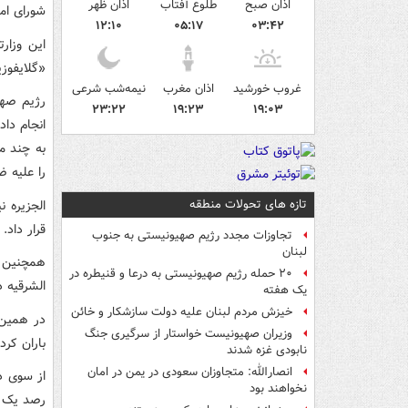
اذان صبح
طلوع آفتاب
اذان ظهر
شورای ام
۱۲:۱۰
۰۵:۱۷
۰۳:۴۲
این وزار
«گلایفوزی
غروب خورشید
اذان مغرب
نیمه‌شب شرعی
رژیم صهی
۲۳:۲۲
۱۹:۲۳
۱۹:۰۳
انجام دا
به چند م
را علیه ضا
تازه های تحولات منطقه
الجزیره 
قرار داد.
تجاوزات مجدد رژیم صهیونیستی به جنوب
لبنان
همچنین ج
۲۰ حمله رژیم صهیونیستی به درعا و قنیطره در
الشرقیه د
یک هفته
خیزش مردم لبنان علیه دولت سازشکار و خائن
در همین 
وزیران صهیونیست خواستار از سرگیری جنگ
باران کرد.
نابودی غزه شدند
انصارالله: متجاوزان سعودی در یمن در امان
از سوی د
نخواهند بود
رصد یک پ