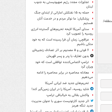
تجاوزات مجدد رژیم صهیونیستی به جنوب
لبنان
حمله به ۱۵ نفتکش‌ اماراتی از ابتدای جنگ
پزشکیان: ما نوکر مردم و در خدمت آنان
منطقه/
هستیم
سنای آمریکا لایحه تحریم‌های گسترده انرژی
روسیه را تصویب کرد
عراقچی: زمان آن فرا رسیده است که به خود
متکی باشیم
۶ فوتی و ۵ مصدوم بر اثر تصادف زنجیره‌ای
بدون تعارف با پدر و پسر قهرمان
ترامپ التماس‌کننده توافقی است که خود
ویران کرد
معادله محاصره در برابر محاصره را ادامه
می‌دهیم
تحریم‌های جدید ضد ایرانی آمریکا
شاید روسیه، آمریکا را در ایران زمین‌گیر کند!
واکنش بقائی به خیالبافی ترامپ
اثر جدید کارتونیست سوری با عنوان مدیریت
جدید تنگه هرمز
راز قدرت ایران، امنیت پایدار و بومی آن است!