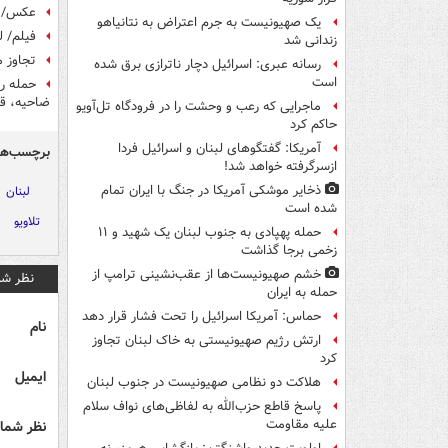
عکس/ و
یک صهیونیست به جرم اعتراض به نتانیاهو
فیلم/ لحظه
زندانی شد
تجاوز 
رسانه عبری: اسرائیل دچار ناترازی برق شده
است
حمله رژ
ضاحیه، قر
ماجرایی که رعب و وحشت را در فرودگاه تل‌آویو
حاکم کرد
آمریکا: گفتگوهای لبنان و اسرائیل فردا
برچسب‌ها
ازسرگرفته خواهد شد!
ذخایر موشکی آمریکا در جنگ با ایران تمام
لبنان
شده است
تلاویو
حمله پهپادی به جنوب لبنان یک شهید و ۱۱
زخمی برجا گذاشت
خشم صهیونیست‌ها از عقب‌نشینی ترامپ از
نظر شم
حمله به ایران
حماس: آمریکا اسرائیل را تحت فشار قرار دهد
نام
ارتش رژیم صهیونیستی به خاک لبنان تجاوز
کرد
ایمیل
هلاکت دو نظامی صهیونیست در جنوب لبنان
پاسخ قاطع حزب‌الله به لفاظی‌های نواف سلام
علیه مقاومت
نظر شما 