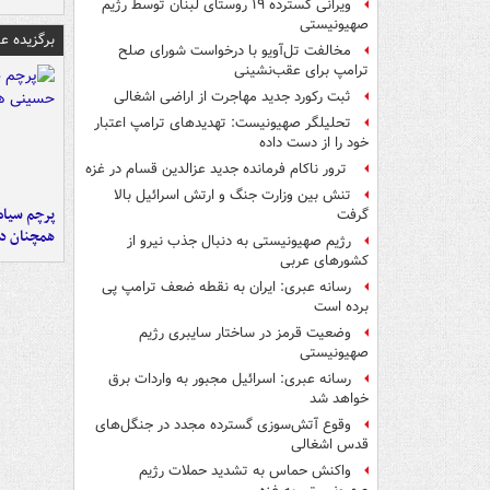
ویرانی گسترده ۱۹ روستای لبنان توسط رژیم
صهیونیستی
برگزیده 
مخالفت تل‌آویو با درخواست شورای صلح
ترامپ برای عقب‌نشینی
ثبت رکورد جدید مهاجرت از اراضی اشغالی
تحلیلگر صهیونیست: تهدیدهای ترامپ اعتبار
خود را از دست داده
ترور ناکام فرمانده جدید عزالدین قسام در غزه
تنش بین وزارت جنگ و ارتش اسرائیل بالا
پرچم سیاه
گرفت
همچنان در
رژیم صهیونیستی به دنبال جذب نیرو از
کشورهای عربی
رسانه عبری: ایران به نقطه ضعف ترامپ پی
برده است
وضعیت قرمز در ساختار سایبری رژیم
صهیونیستی
رسانه عبری: اسرائیل مجبور به واردات برق
خواهد شد
وقوع آتش‌سوزی گسترده مجدد در جنگل‌های
قدس اشغالی
واکنش حماس به تشدید حملات رژیم