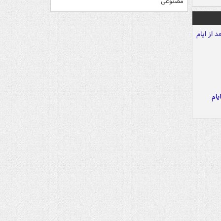
مصنوعی
یام