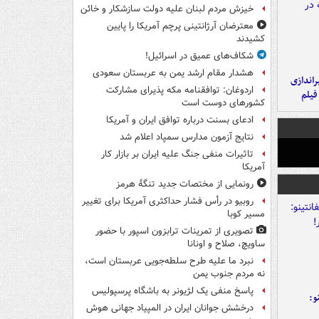
خیزش مردم لبنان علیه دولت سازشکار و خائن
معترضان آرژانتینی پرچم آمریکا را پایین
کشیدند
شکاف‌های عمیق در اسرائیل!
هشدار مقام ارشد یمن به عربستان سعودی
یراندازی
اردوغان: توافقنامه مکه پذیرای مشارکت
فیلم
کشورهای دوست است
ادعای بسنت درباره توافق ایران و آمریکا
نتایج آزمون مدارس سمپاد اعلام شد
تاثیرات منفی جنگ علیه ایران بر بازار کار
آمریکا
رونمایی از مختصات جدید تنگۀ هرمز
روبیو در رأس فشار حداکثری آمریکا برای تغییر
مسیر کوبا
تصویری از تمرینات ترابزون اسپور با حضور
ساویچ، صلاح و اونانا
نبرد ما علیه طرح سلطه‌جویی عربستان است،
نه مردم جنوب یمن
پاسخ منفی یک لژیونر به باشگاه پرسپولیس
و:
درخشش جوانان ایران در المپیاد جهانی هوش