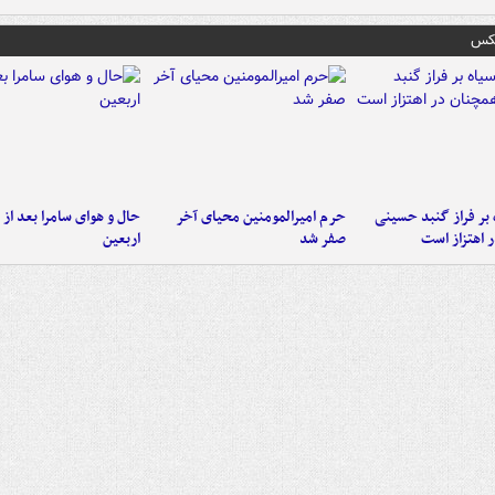
عکس
 بر فراز گنبد حسینی
حرم امیرالمومنین محیای آخر
حال و هوای سامرا بعد از ا
 اهتزاز است
صفر شد
اربعین