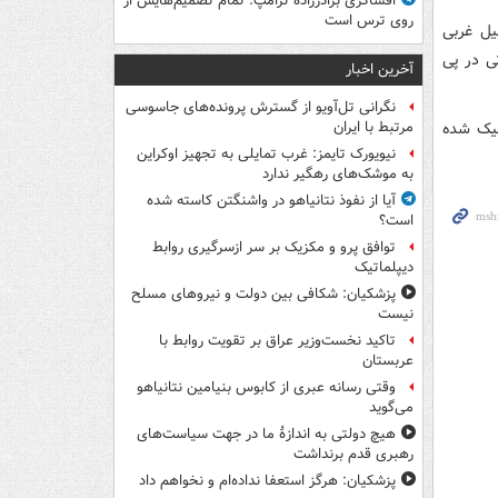
افشاگری برادرزاده ترامپ: تمام تصمیم‌هایش از
روی ترس است
لیل غربی
ی در پی
آخرین اخبار
نگرانی تل‌آویو از گسترش پرونده‌های جاسوسی
لیک شده
مرتبط با ایران
نیویورک تایمز: غرب تمایلی به تجهیز اوکراین
به موشک‌های رهگیر ندارد
آیا از نفوذ نتانیاهو در واشنگتن کاسته شده
است؟
توافق پرو و مکزیک بر سر ازسرگیری روابط
دیپلماتیک
پزشکیان: شکافی بین دولت و نیروهای مسلح
نیست
تاکید نخست‌وزیر عراق بر تقویت روابط با
عربستان
وقتی رسانه عبری از کابوس بنیامین نتانیاهو
می‌گوید
هیچ دولتی به اندازۀ ما در جهت سیاست‌های
رهبری قدم برنداشت
پزشکیان: هرگز استعفا نداده‌ام و نخواهم داد