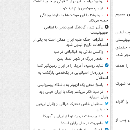
برخورد پراید با تیر برق ۲ فوتی بر جای گذاشت
ترامپ سوئیس را تهدید کرد
دن سموم
سوخو۳۵ با این موشک‌ها به ناوهای‌جنگی
حمله می‌کند
درگیر شدن گردشگر اسپانیایی با نظامی
ب لبنان
صهیونیست
یونیستی
تلگراف: جنگ علیه ایران ممکن است به یکی از
اشتباهات تاریخ تبدیل شود
ه جدیدی
واکنش بقائی به خیالبافی ترامپ
انفجار بزرگ در شهر المخا یمن
 را هدف
شاید روسیه، آمریکا را در ایران زمین‌گیر کند!
دروازه‌بان اسپانیایی در یک‌قدمی بازگشت به
استقلال
اف شهرک
پاسخ منفی یک لژیونر به باشگاه پرسپولیس
ترامپ: فکر می‌کنم جنگ با ایران خیلی زود
پایان می‌یابد
 گلوله‌
استقبال خاص دخترک عراقی از زائران اربعین
حسینی
ادعای بسنت درباره توافق ایران و آمریکا
ی پس از
ماموریت در حال پایان است!