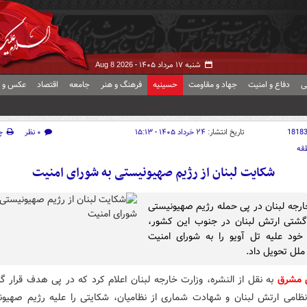
شنبه ۱۷ مرداد ۱۴۰۵ -
Aug 8 2026
ی
دفاع و امنیت
جهاد و مقاومت
حسینیه
فرهنگ و هنر
جامعه
اقتصاد
عکس و ف
1818
تاریخ انتشار:
۲۴ خرداد ۱۴۰۵ - ۱۵:۱۳
۰ نظر
چ
قه
شکایت لبنان از رژیم صهیونیستی به شورای امنیت
ارجه لبنان در پی حمله رژیم صهیونیستی
گشتی ارتش لبنان در جنوب این کشور،
ود علیه تل آویو را به شورای امنیت
ملل تحویل داد.
ش مشرق
به نقل از النشره، وزارت خارجه لبنان اعلام کرد که در پی هدف قرار گ
ظامی ارتش لبنان و شهادت شماری از نظامیان، شکایتی را علیه رژیم صهیون