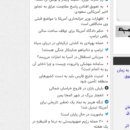
به تعویق افتادن پاسخ مقاومت عراق به تجاوز
اخیر آمریکایی سعودی
اظهارات وزیر خزانه‌داری آمریکا با مواضع قبلی
وی متناقض است
حکم دادگاه آمریکا برای توقف ساخت سالن
رقص ترامپ
حمله پهپادی به کشتی ترکیه‌ای در دریای سیاه
ترامپ و نتانیاهو جنایتکار جنگی هستند!
میزبانی استقلال در آسیا به امارات می‌رسد؟
سامانه موشکی پاتریوت چیست و چرا ذخایر آن
رو به اتمام است؟
امنیت خلیج فارس باید به دست کشورهای
منطقه تأمین شود
بارش باران در فاروج خراسان شمالی
انفجار بزرگ در شهر المخا یمن
تنگه هرمز به نماد یک تحقیر تاریخی برای
مان
آمریکا تبدیل شد!
وق
ماموریت در حال پایان است!
۲۰ حمله رژیم صهیونیستی به درعا و قنیطره در
یک هفته