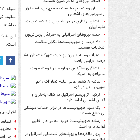
صنعا: نیروهای ما در کمین‌ هستند
ش
اذعان رسانه صهیونیست به موج بی‌سابقه فرار
از سرزمین‌های اشغالی
سقوط کرد
افشای برکناری در موساد پس از شکست پروژه
نداشته ا
علیه ایران
حمله نیروهای اسرائیلی به خبرنگار پرس‌تی‌وی
این شبکه
۷۰ درصد از صهیونیست‌ها نگران سلامت
است.
انتخابات هستند
اعتراف رسانه عبری: مهاجرت شهرک‌نشینان ۵۰
درصد افزایش یافت
افشاگری هاآرتص درباره سفر فرستاده ویژه
نتانیاهو به آمریکا
بیانیه ۸ کشور عربی علیه تجاوزات رژیم
صهیونیستی در غزه
ترکیه: تروریسم اسرائیل در کرانه باختری و
قدس اشغالی ادامه دارد
یک‌ سوم صهیونیست‌ها در برابر حملات موشکی
اخبار مرتب
بی دفاع هستند
رسانه صهیونیست: حزب الله در حال تغییر
تصاویر 
قواعد بازی است
معاریو:
پرواز بالگردها و پهپادهای شناسایی اسرائیل بر
چرا اسر
فراز سوریه