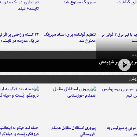
برخورد پراید با تیر برق ۲ فوتی بر
تنظیم قولنامه برای اسناد سبزرنگ
۲۲ کشته و زخمی بر اثر ت
شت
ممنوع شد
در یک مدرسه در تایلند+ 
ده
در بر پای پسر شهیدش
رزشی
ربی پرسپولیس به
پیروزی استقلال مقابل همنام
حمله تند فیگو به اینفانتین
م
خوزستانی
دروغگو، پَست‌ و حیله‌گر!