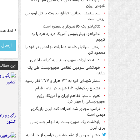
اولویت جدید واشنگتن: بازگشایی هرمز، نه
نابودی ایران
سیاستمدار لبنانی: توافق بیروت با تل آویو بی
ارزش است
نتانیاهو یک کلاهبردار بالفطره است
*
لطفا عدد م
نتانیاهو: پیش‌نویس آمریکا درباره غزه را رد
کردیم
ارتش اسرائیل دامنه عملیات تهاجمی در غزه را
محدود کرد
ادامه تجاوزات صهیونیستی به کرانه باختری
این مطالب
خودکشی سومین نظامی صهیونیست طی یک
هفته
شمار شهدای غزه به ۷۳ هزار و ۳۷۷ نفر رسید
تشییع پیکرهای ۱۱۲ شهید در غزه +فیلم
نعیم قاسم: تفاهم ایران و آمریکا، رژیم
صهیونیستی را مهار کرد
ترامپ مجبور شد اعتراف کند ایران بازیگری
مهمی است
رگبار و رع
کشور
بازداشت یک صهیونیست به اتهام جاسوسی
برای ایران
خشم لیبرمن از عقب‌نشینی ترامپ از حمله به