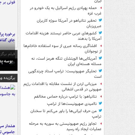
ایران
حمله پهپادی رژیم اسرائیل به یک خودرو در
غرب غزه
تحقیر نتانیاهو در آمریکا سوژه کاربران
عبری‌زبان
کشورهای عربی حاضر نیستند هزینه اقدامات
آمریکا را بدهند
جای گذا
افشاگری رسانه عبری از سوء استفاده خاخام‌ها
از نوجوانان
فیلم برگزی
آمریکایی‌ها الویتشان تنگه هرمز است، نه
بوسه‌ پ
مسئله هسته‌ای ایران
تحلیگر صهیونیست: ترامپ استاد چرندگویی
است
برگزیده و
میزبانی اردن از نشست مقابله با اقدامات رژیم
صهیونی در قدس اشغالی
نتانیاهو: با ترامپ درباره حماس مخالفم
ناامیدی صهیونیست‌ها از ترامپ
من حرف ایرانی‌ها را باور می‌کنم تا سخنان
ترامپ
تجاوز رژیم صهیونیستی به سوریه به مرحله
هشدار سرم
عملیات ایجاد راه رسید
جاسوس تی