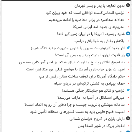
بدون تعارف با پدر و پسر قهرمان
ترامپ التماس‌کننده توافقی است که خود ویران کرد
معادله محاصره در برابر محاصره را ادامه می‌دهیم
تحریم‌های جدید ضد ایرانی آمریکا
شاید روسیه، آمریکا را در ایران زمین‌گیر کند!
واکنش بقائی به خیالبافی ترامپ
اثر جدید کارتونیست سوری با عنوان مدیریت جدید تنگه هرمز
راز قدرت ایران، امنیت پایدار و بومی آن است!
به تعویق افتادن پاسخ مقاومت عراق به تجاوز اخیر آمریکایی سعودی
اظهارات وزیر خزانه‌داری آمریکا با مواضع قبلی وی متناقض است
حکم دادگاه آمریکا برای توقف ساخت سالن رقص ترامپ
حمله پهپادی به کشتی ترکیه‌ای در دریای سیاه
ترامپ و نتانیاهو جنایتکار جنگی هستند!
میزبانی استقلال در آسیا به امارات می‌رسد؟
سامانه موشکی پاتریوت چیست و چرا ذخایر آن رو به اتمام است؟
امنیت خلیج فارس باید به دست کشورهای منطقه تأمین شود
بارش باران در فاروج خراسان شمالی
انفجار بزرگ در شهر المخا یمن