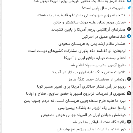
تنگه هرمز به نماد یک تحقیر تاریخی برای آمریکا تبدیل شد!
ماموریت در حال پایان است!
۲۰ حمله رژیم صهیونیستی به درعا و قنیطره در یک هفته
خیزش مردم لبنان علیه دولت سازشکار و خائن
معترضان آرژانتینی پرچم آمریکا را پایین کشیدند
شکاف‌های عمیق در اسرائیل!
هشدار مقام ارشد یمن به عربستان سعودی
اردوغان: توافقنامه مکه پذیرای مشارکت کشورهای دوست است
ادعای بسنت درباره توافق ایران و آمریکا
نتایج آزمون مدارس سمپاد اعلام شد
تاثیرات منفی جنگ علیه ایران بر بازار کار آمریکا
رونمایی از مختصات جدید تنگۀ هرمز
روبیو در رأس فشار حداکثری آمریکا برای تغییر مسیر کوبا
تصویری از تمرینات ترابزون اسپور با حضور ساویچ، صلاح و اونانا
نبرد ما علیه طرح سلطه‌جویی عربستان است، نه مردم جنوب یمن
پاسخ منفی یک لژیونر به باشگاه پرسپولیس
درخشش جوانان ایران در المپیاد جهانی هوش مصنوعی
پالایشگاه نفت اسلواکی منفجر شد
دور هفتم مذاکرات لبنان و رژیم صهیونیستی