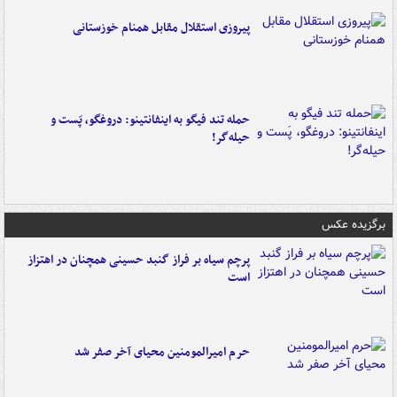
پیروزی استقلال مقابل همنام خوزستانی
حمله تند فیگو به اینفانتینو: دروغگو، پَست‌ و
حیله‌گر!
برگزیده عکس
پرچم سیاه بر فراز گنبد حسینی همچنان در اهتزاز
است
حرم امیرالمومنین محیای آخر صفر شد