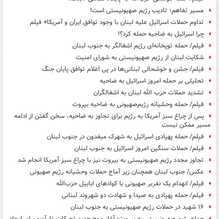
مسیر تفاهم؛ تادیب رژیم صهیونیستی است!
تداوم حملات اسرائیل علیه لبنان با وجود توافق ایران و آمریکا+ فیلم
چرا اسرائیل به ضاحیه حمله کرد؟!
فیلم/ حمله توپخانه‌ای رژیم اشغالگر به جنوب لبنان
شکایت لبنان از رژیم صهیونیستی به شورای امنیت
فیلم/ جشن و خوشحالی لبنانی‌ها در پی اعلام توافق پایان جنگ
تحلیلی بر حمله امروز اسرائیل به ضاحیه
تشدید حملات حزب الله لبنان به اشغالگران
فیلم/ حمله وحشیانه رژیم‌صهیونی به ضاحیه بیروت
پس از چراغ سبز آمریکا به رژیم برای تجاوز به ضاحیه، سخن گفتن از ادامه
مسیر ممکن نیست
فیلم/ حمله پهپادی اسرائیل به شهرک میفدون در جنوب لبنان
فیلم/ حملات سنگین امروز اسرائیل به جنوب لبنان
تجاوز مجدد رژیم صهیونیستی به بیروت نیز با چراغ سبز آمریکا انجام شد
عکس/ جنوب لبنان همچنان زیر آماج حملات وحشیانه رژیم صهیونی
فیلم/ انهدام یک نفربر صهیونی با کوادهای ابابیل حزب‌الله
فیلم/ حمله پهپادی به صیدا و شهادت دو شهروند لبنانی
۱۶ شهید در حملات رژیم صهیونیستی به جنوب لبنان
حمله رژیم صهیونیستی به بیروت؛ آغاز موج جدید تحرکات تل‌آویو برای ایجاد