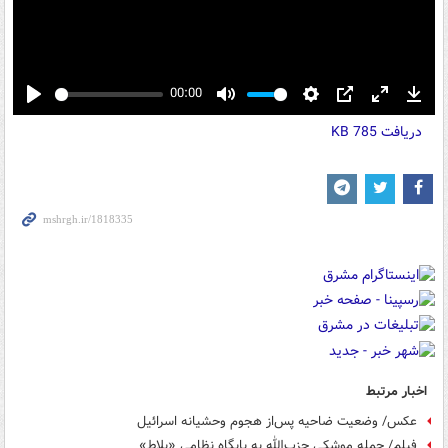
00:00
Play
Mute
Settings
PIP
Enter
Down
دریافت
785 KB
fullscreen
اخبار مرتبط
عکس/ وضعیت ضاحیه پس‌از هجوم وحشیانه اسرائیل
فیلم/ حمله موشکی حزب‌الله به پایگاه نظامی «بلاط»