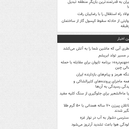
یران به قدرتمندترین بازیگرِ منطقه تبدیل
!
ولاد راه استقلال را با رضاییان رفت
وایتی از حادثه سقوط کپسول گاز از ساختمان
طبقه
ن اخبار
طری آبی که ماشین شما را به آتش می‌کشد
ر مسیر تولد ابریشم
جهنم‌دره»؛ برنامه تایوان برای مقابله با حمله
الی چین
نگه هرمز و پیام‌های بازدارنده ایران
مه ماجرای پرونده‌های کثیرالشاکی و
دگی رسیدگی به آن‌ها
یا ماءالشعیر برای جلوگیری از سنگ کلیه مفید
قاتلان پیرزن ۷۰ ساله همدانی با ۵۰ گرم طلا
یر شدند
سترسی دشوار به آب در نوار غزه
لودگی هوا باعث تشدید آرتروز می‌شود