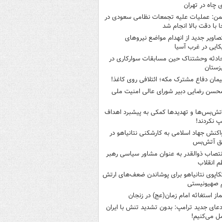
 چاه در تهران
من: عملیات علیه تجمعات نظامی سعودی در
ا با دقت بالا انجام شد
صاویر جدید از انهدام مواضع نیروهای
کایی در غرب آسیا
ادثه وحشتناک حین مسابقات سوارکاری در
زستان
یمان دفاع مشترک مکه؛ ائتلافی روی کاغذ!
حسن رضایی دبیر شورای عالی امنیت ملی
تش‌بس‌ها و تهدیدها کمکی به پیشبرد اهداف
پ نکردند!
اکنش جهاد اسلامی به کارشکنی نتانیاهو در
فق آتش‌بس
نتصاب ذوالقدر به عنوان مشاور سیاسی رهبر
 انقلاب
کاپوی نتانیاهو برای پوشاندن ضعف‌های ارتش
 صهیونیستی
ماز استغاثه امام زمان(عج) در زنجان
دعای جدید ترامپ: بدون تشدید تنش با ایران
ل می‌کنیم!