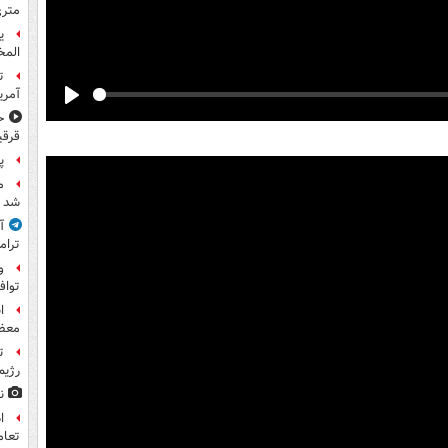
متری
ی
المخ
ت
آمری
Play
ح
قرقی
پ
م
شد
آ
ترام
و
توا
ا
معظم
ت
رژیم
ن
ا
تعام