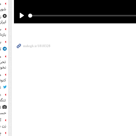
م
شورا
ز
Play
ایران
س
بازد
ب
ک
م
تحرک
نخوا
م
کنون
غ
ع
تنگه
ک
حسن(
زن و ۲۷۰ دانش
چ