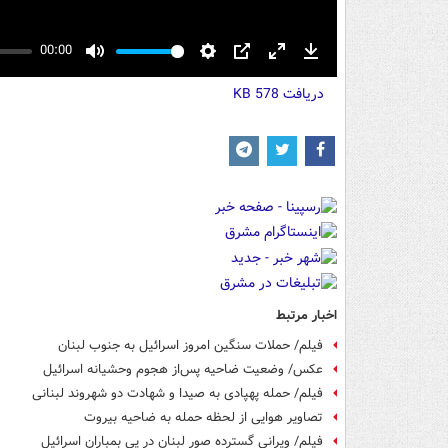
00:00
Mute
Settings
PIP
Enter
Download
دریافت
fullscreen
578 KB
اخبار مرتبط
فیلم/ حملات سنگین امروز اسرائیل به جنوب لبنان
عکس/ وضعیت ضاحیه پس‌از هجوم وحشیانه اسرائیل
فیلم/ حمله پهپادی به صیدا و شهادت دو شهروند لبنانی
تصاویر هوایی از لحظه حمله به ضاحیه بیروت
فیلم/ ویرانی گسترده صور لبنان در پی بمباران اسرائیل