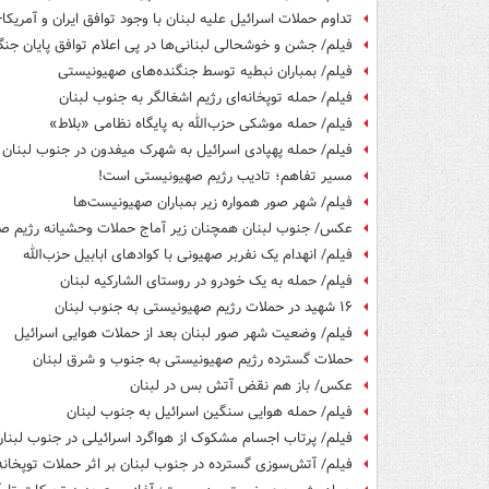
تداوم حملات اسرائیل علیه لبنان با وجود توافق ایران و آمریکا
فیلم/ جشن و خوشحالی لبنانی‌ها در پی اعلام توافق پایان جن
فیلم/ بمباران نبطیه توسط جنگنده‌های صهیونیستی
فیلم/ حمله توپخانه‌ای رژیم اشغالگر به جنوب لبنان
فیلم/ حمله موشکی حزب‌الله به پایگاه نظامی «بلاط»
فیلم/ حمله پهپادی اسرائیل به شهرک میفدون در جنوب لبنان
مسیر تفاهم؛ تادیب رژیم صهیونیستی است!
فیلم/ شهر صور همواره زیر بمباران صهیونیست‌ها
عکس/ جنوب لبنان همچنان زیر آماج حملات وحشیانه رژیم ص
فیلم/ انهدام یک نفربر صهیونی با کوادهای ابابیل حزب‌الله
فیلم/ حمله به یک خودرو در روستای الشارکیه لبنان
۱۶ شهید در حملات رژیم صهیونیستی به جنوب لبنان
فیلم/ وضعیت شهر صور لبنان بعد از حملات هوایی اسرائیل
حملات گسترده رژیم صهیونیستی به جنوب و شرق لبنان
عکس/ باز هم نقض آتش بس در لبنان
فیلم/ حمله هوایی سنگین اسرائیل به جنوب لبنان
فیلم/ پرتاب اجسام مشکوک از هواگرد اسرائیلی در جنوب لبنا
فیلم/ آتش‌سوزی گسترده در جنوب لبنان بر اثر حملات توپخانه‌