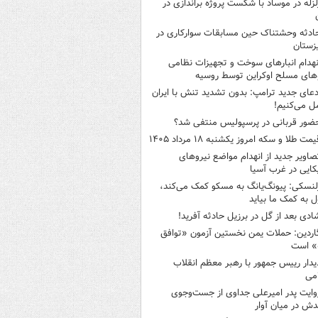
لزله در موساد با شکست پروژه براندازی در
ادثه وحشتناک حین مسابقات سوارکاری در
زستان
نهدام انبارهای سوخت و تجهیزات نظامی
های مسلح اوکراین توسط روسیه
دعای جدید ترامپ: بدون تشدید تنش با ایران
ل می‌کنیم!
ضور قربانی در پرسپولیس منتفی شد؟
یمت طلا و سکه امروز یکشنبه ۱۸ مرداد ۱۴۰۵
صاویر جدید از انهدام مواضع نیروهای
کایی در غرب آسیا
لنسکی: پیونگ‌یانگ به مسکو کمک می‌کند،
 به کمک ما بیاید
ادی بعد از گل در برزیل حادثه آفرید!
اردین: حملات یمن نخستین آزمون «توافق
» است
یدار رییس جمهور با رهبر معظم انقلاب
می
وایت پدر امیرعلی جداوی از جست‌وجوی
دش در میان آوار