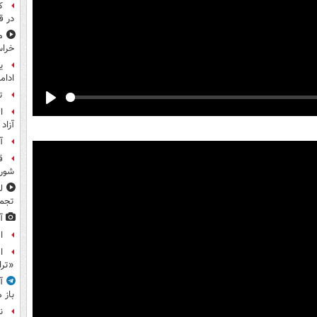
در ق
م
خراس
ی
ادامه
ت
Play
ا
آزاد 
آ
ق
شورا
ل
تجم
آ
ا
ا
«تر
آ
باز 