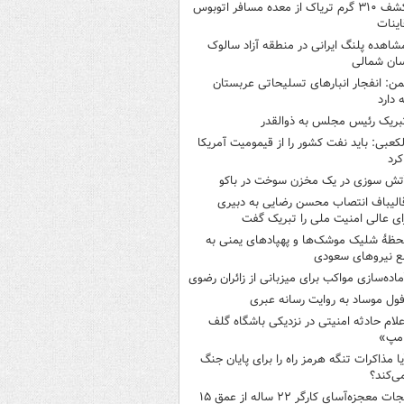
کشف ۳۱۰ گرم تریاک از معده مسافر اتوبوس
اینات
شاهده پلنگ ایرانی در منطقه آزاد سالوک
ان شمالی
من: انفجار انبارهای تسلیحاتی عربستان
 دارد
بریک رئیس مجلس به ذوالقدر
لکعبی: باید نفت کشور را از قیمومیت آمریکا
کرد
تش سوزی در یک مخزن سوخت در باکو
الیباف انتصاب محسن رضایی به دبیری
ی عالی امنیت ملی را تبریک گفت
حظۀ شلیک موشک‌ها و پهپادهای یمنی به
ع نیروهای سعودی
ماده‌سازی مواکب برای میزبانی از زائران رضوی
فول موساد به روایت رسانه عبری
علام حادثه امنیتی در نزدیکی باشگاه گلف
امپ»
یا مذاکرات تنگه هرمز راه را برای پایان جنگ
می‌کند؟
نجات معجزه‌آسای کارگر ۲۲ ساله از عمق ۱۵