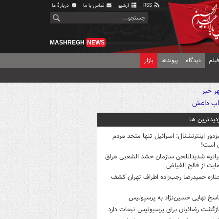
RSS
آرشیو
تماس با ما
دربارهٔ ما
MASHREGH
NEWS
یلم
دیدگاه
پیوندها
بازار
زدیدترین ها
زدور اینترنشنال: اسرائیل تنها متحد مردم
ن است!
یانیه شدیداللحن سازمان حشد الشعبی عراق
ایت از فالح الفیاض
نازه حمیدرضا رجب‌زاده اطراف تهران کشف
اسخ نهایی حسین‌نژاد به پرسپولیس
ازگشت رضائیان برای پرسپولیس تبعات دارد