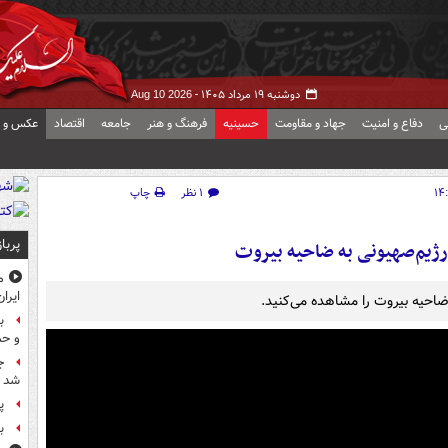
دوشنبه ۱۹ مرداد ۱۴۰۵ -
Aug 10 2026
ی
دفاع و امنیت
جهاد و مقاومت
حسینیه
فرهنگ و هنر
جامعه
اقتصاد
عکس و ف
۱ نظر
چاپ
پربا
رژیم‌صهیونی به ضاحیه بیروت
م
ایرا
ضاحیه بیروت را مشاهده می‌کنید.
ب
و حم
ج
شد
پ
ب