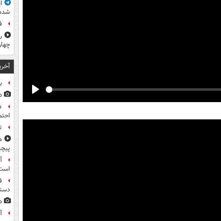
ا
شده
ف
ر
چهار
آخری
ب
د
Play
«
احتم
ت
ه
پیچی
آ
است
دستگ
د
آ