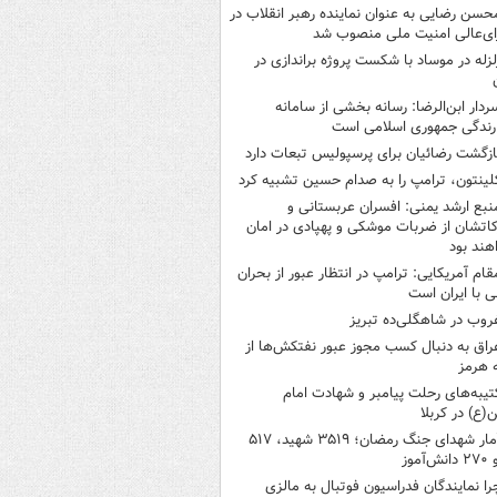
حسن رضایی به عنوان نماینده رهبر انقلاب در
ی‌عالی امنیت ملی منصوب شد
لزله در موساد با شکست پروژه براندازی در
ردار ابن‌الرضا: رسانه بخشی از سامانه
ارندگی جمهوری اسلامی است
ازگشت رضائیان برای پرسپولیس تبعات دارد
لینتون، ترامپ را به صدام حسین تشبیه کرد
نبع ارشد یمنی: افسران عربستانی و
اتشان از ضربات موشکی و پهپادی در امان
هند بود
قام آمریکایی: ترامپ در انتظار عبور از بحران
ی با ایران است
روب در شاهگلی‌ده تبریز
راق به دنبال کسب مجوز عبور نفتکش‌ها از
 هرمز
تیبه‌های رحلت پیامبر و شهادت امام
ع) در کربلا
آمار شهدای جنگ رمضان؛ ۳۵۱۹ شهید، ۵۱۷
‌آموز
را نمایندگان فدراسیون فوتبال به مالزی