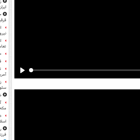
ز
ایران
ح
قرقی
ا
نیرو
ا
تعام
ح
ق
ت
آمری
Play
ز
سئول
ش
گ
مکه
د
اسلا
ر
فرزن