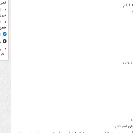
نمی‌
+ فیلم
ا
گ
نیرو
ا
قطع 
ا
سق
پ
+فیل
هیونی
ن
ای اسرائیل