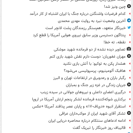
چین ونیز شد!
کدام فرضیات واشنگتن درباره جنگ با ایران اشتباه از کار درآمد
آخرین وضعیت نبرد به روایت مهدی محمدی
خبرنگار متعهد، هم‌سنگر رزمندگان پشت لانچر است
پنتاگون دسترسی وزیر سابق نیروی هوایی آمریکا را قطع کرد
نقطه، ته خط!
تصاویر دیده‌ نشده از دو فرمانده شهید موشکی
مهران غفوریان: دوست دارم نقش شهید بازی کنم
هشدار پکن به توکیو: با آتش بازی نکنید
هافبک آلومینیوم، پرسپولیسی می‌شود؟
رگبار باران و رعدوبرق در ارتفاعات تهران و البرز
جریان زندگی در غزه زیر جنگ و بمباران
درگیری اعضای داعش و نیروهای جولانی در سیده زینب
برکناری شوکه‌کننده فرمانده لشکر پنجم ارتش آمریکا در اروپا
استقرار انبوه «دی‌اف‑۱۷» و پایان عصر پدافند آمریکا +عکس
تشکر آقای شهید ایران از موکب‌داران عراقی
ادامه ادعاهای سنتکام درباره محاصره دریایی ایران
قالیباف روز خبرنگار را تبریک گفت