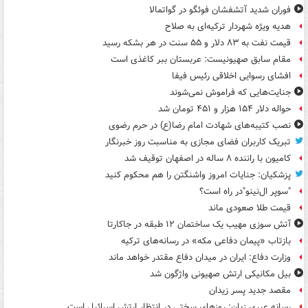
فوران شدید آتشفشان فوئگو در گواتمالا
هدیه ویژه شهردار ترکیه‌ای به صلاح
قیمت نفت به ۸۳ دلار و ۵۵ سنت در هر بشکه رسید
مقام سابق صهیونیست: عربستان ببر کاغذی است
افشای رسوایی اخلاقی رئیس فیفا
جنایت‌هایی که فراموش نمی‌شوند
حواله دلار ۱۵۴ هزار و ۴۵۱ تومان شد
نصب کتیبه‌های شهادت امام رضا(ع) در حرم رضوی
تبریک کاربران فضای مجازی به مناسبت روز خبرنگار
کامیون با راننده ۸ ساله در اصفهان توقیف شد
پزشکیان: جنایات امروز واشنگتن را هم محکوم کنید
"سوپر ال‌نینو"در راه است؟
قیمت طلا صعودی ماند
آتش سوزی مهیب یک ساختمان ۱۲ طبقه در جاکارتا
بازتاب «پیمان دفاعی مکه» در رسانه‌های ترکیه
وزارت دفاع: ایران در میدان دفاع مقتدر خواهد ماند
بیل مکانیکی ارتش صهیونی واژگون شد
مقصد جدید پسر زیدان
رسانه عبری زبان: روزهای سختی در انتظار ارتش اسرائیل است