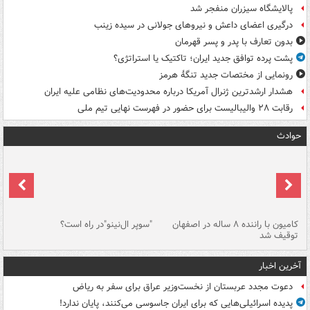
پالایشگاه سیزران منفجر شد
درگیری اعضای داعش و نیروهای جولانی در سیده زینب
بدون تعارف با پدر و پسر قهرمان
پشت پرده توافق جدید ایران؛ تاکتیک یا استراتژی؟
رونمایی از مختصات جدید تنگۀ هرمز
هشدار ارشدترین ژنرال آمریکا درباره محدودیت‌های نظامی علیه ایران
رقابت ۲۸ والیبالیست برای حضور در فهرست نهایی تیم ملی
حوادث
۱ خودرو با ۱۹
کامیون با راننده ۸ ساله در اصفهان
"سوپر ال‌نینو"در راه است؟
رگ
توقیف شد
ته
آخرین اخبار
دعوت مجدد عربستان از نخست‌وزیر عراق برای سفر به ریاض
پدیده اسرائیلی‌هایی که برای ایران جاسوسی می‌کنند، پایان ندارد!