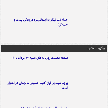
حمله تند فیگو به اینفانتینو: دروغگو، پَست‌ و
حیله‌گر!
برگزیده عکس
صفحه نخست روزنامه‌های شنبه ۱۷ مرداد ۱۴۰۵
پرچم سیاه بر فراز گنبد حسینی همچنان در اهتزاز
است