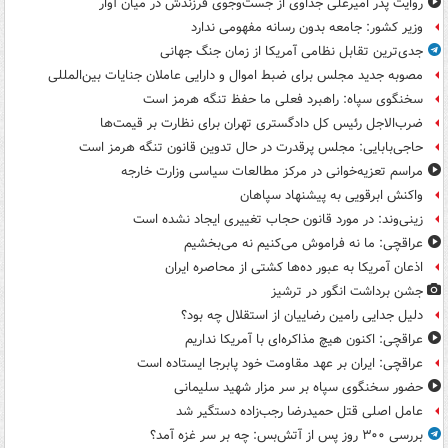
روایت پدر امیرعلی جداوی از جست‌وجوی فرزندش در میان آوار
وزیر کشور: جامعه بدون رسانه مفهومی ندارد
جدی‌ترین تقابل نظامی آمریکا از زمان جنگ جهانی
مصوبه جدید مجلس برای ضبط اموال و دارایی عاملان جنایات بین‌المللی
سخنگوی سپاه: راهبرد فعلی ما حفظ تنگه هرمز است
ضرب‌الاجل رئیس کل دادگستری تهران برای نظارت بر قیمت‌ها
حاجی‌بابایی: مجلس پرقدرت در حال تدوین قانون تنگه هرمز است
مراسم تعزیه‌خوانی در مرکز مطالعات سیاسی وزارت خارجه
واکنش ابرقویی به پیشنهاد سپاهان
زینی‌وند: در مورد قانون حجاب تغییری ایجاد نشده است
عراقچی: ما نه فراموش می‌کنیم نه می‌بخشیم
اذعان آمریکا به عبور ده‌ها کشتی از محاصره ایران
جشن برداشت انگور در ترشیز
دلیل جدایی رامین رضاییان از استقلال چه بود؟
عراقچی: اکنون هیچ مذاکره‌ای با آمریکا نداریم
عراقچی: ایران بر عهد مقاومت خود پابرجا ایستاده است
حضور سخنگوی سپاه بر سر مزار شهید سلیمانی
عامل اصلی قتل حمیدرضا رجب‌زاده دستگیر شد
بررسی ۳۰۰ روز پس از آتش‌بس: چه بر سر غزه آمد؟