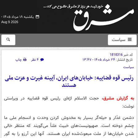
یکشنبه ۱۸ مرداد ۱۴۰۵ -
Aug 9 2026
سیاست
کد خبر
1818316
تاریخ انتشار:
۲۴ خرداد ۱۴۰۵ - ۱۳:۴۷
۴ نظر
چاپ
سیاست
رئیس قوه قضاییه: خیابان‌های ایران، آیینه غیرت و عزت ملی
هستند
به گزارش مشرق،
حجت الاسلام اژه‌ای رئیس قوه قضاییه در ویراستی
نوشت:
دشمن غدّار و حیله‌گر بسیار به مخدوش کردن وحدت و انسجام ملی ما
چشم دوخته است. صهیونیست‌های خبیث علناً می‌گویند که منتظر خالی
شدن خیابان‌ها از ملت مبعوث‌شده ایران هستند. آنها این آرزو را به گور