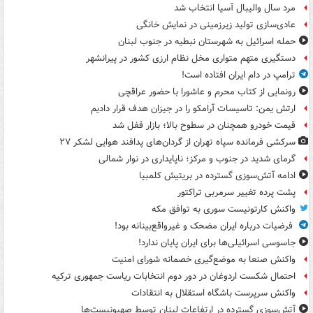
مرد سال والیبال آسیا انتخاب شد
عادی‌سازی تولید زیرزمینی در نمایش خانگی
حمله اسرائیل به شهرستان نبطیه در جنوب لبنان
دستگیری متهم متواری مخل نظام ارزی کشور در پیرانشهر
ترامپ در دام ایران افتاده است!
رونمایی از کتاب محرم و عاشورا با حضور عراقچی
ارتش یمن: تاسیسات آرامکو را در جیزان هدف قرار دادیم
قیمت خودرو همچنان در سطوح بالا؛ بازار قفل شد
سرکشی فرمانده سپاه تهران از گردان‌های پدافند هوایی لشکر ۲۷
گرمای شدید در جنوب و مرکز؛ ناپایداری در نوار شمالی
ادامه آتش‌سوزی گسترده در بریتیش کلمبیا
پشت پرده تغییر سرمربی تراکتور
واکنش کارتونیست سوری به توافق مکه
فرضیات درباره ایران مضحک و غیرواقع‌بینانه بود!
جاسوسی اسرائیلی‌ها برای ایران پایان ندارد!
واکنش صنعا به موضع‌گیری خصمانه شورای امنیت
احتمال شکست اردوغان در دور دوم انتخابات ریاست جمهوری ترکیه
واکنش سرپرست باشگاه استقلال به انتقادات
آتش‌سوزی گسترده در ارتفاعات لبنان توسط صهیونیست‌ها