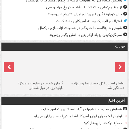
واکنش کنایه‌آمیز به عضویت ترکیه در پیمان مشترک با عربستان
از مظلوم‌نمایی براندازها تا افشای دروغ مراد ویسی
جان دوباره نگین فیروزه ای ایران «دریاچه ارومیه»
اعتراف جالب یک رسانه آمریکایی به شکست
شوخی حاج‌قاسم با خبرنگار در عملیات آزادسازی بوکمال
سرنگون‌کردن پهپاد اوکراینی با آتش رگبار روس‌ها
حوادث
عامل اصلی قتل حمیدرضا رجب‌زاده
گرمای شدید در جنوب و مرکز؛
جا
دستگیر شد
ناپایداری در نوار شمالی
مر
آخرین اخبار
همایش محرم و عاشورا در آینه اسناد وزارت امور خارجه
اولیانوف: بحران ایران-آمریکا فقط با دیپلماسی پایان می‌یابد
صلاح ترک‌ها را پولدار کرد