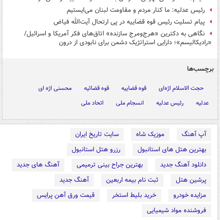
رئیس عدلیه: ما کنار مردم و مقاومت لبنان می‌ایستیم
پیام تسلیت رئیس قوه قضاییه در پی ارتحال آیت‌الله فیاض
نگاهی به دکترین «هرج‌ومرج سازنده» اتاق‌های فکر آمریکا و اسرائیل/
«رادیکالیسم»؛ دارایی استراتژیک دشمن برای نابودی از درون
برچسب‌ها
حجت الاسلام اژه‌ای
قوه قضاییه
قوه قضائیه
محسنی اژه ای
عدلیه
رئیس عدلیه
انسجام ملی
اتحاد ملی
آپ آهنگ
موزیک شاه
سایت تاریخ ایران
بهترین هتل های استانبول
رزرو هتل استانبول
دانلود آهنگ جدید
بهترین جراح بینی ترمیمی
آهنگ های جدید
پرشین هتل
ثبت نام بیمه اربعین
آهنگ جدید
مزایده خودرو
خرید بلیط استخر
قیمت ورق آهن پرایس
فروشنده مواد شیمیایی