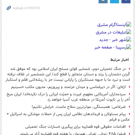
اخبار مرتبط
در جنگ تحمیلی دوم، شمشیر قوای مسلح ایران اسلامی بود که موفق شد
گردن دشمنان را بزند و دستان متجاوز را قطع کند/ این شمشمیر در غلاف نرفته
است و نبرد ما با جبهه مستکبران را پایانی نیست جز با ریشه‌کنی ظلم و استکبار
اژه‌ای: اگر در دیپلماسی و میدان عزتمند و پیروزیم، مدیون مکتب حسینیم
سردمداران آمریکایی مفهوم غیرت و حمیّت ایرانی را درک نکرده‌اند/ ایران میخ
آخر را بر تابوت آمریکا در منطقه غرب آسیا خواهد زد
ضرغامی: همبستگی، موثرترین سلاح ماست. خرابش نکنیم!
پیام مسئولان و فرماندهان نظامی ایران پس از حملات موشکی به اسرائیل +
عکس و فیلم
اقدامات حقوقی قوه قضاییه برای پیگیری خسارات جنگ تحمیلی
فیلم/ ۴۸۵ زندانی تهرانی همزمان با هفته قوه قضاییه آزاد می‌شوند