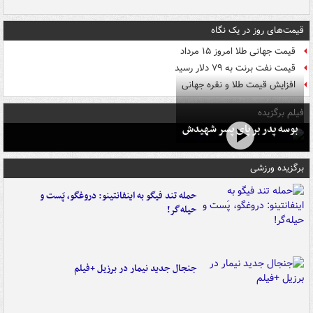
قیمت‌های روز در یک نگاه
قیمت جهانی طلا امروز ۱۵ مرداد
قیمت نفت برنت به ۷۹ دلار رسید
افزایش قیمت طلا و نقره جهانی
فیلم برگزیده
بوسه‌ پدر بر پای پسر شهیدش
برگزیده ورزشی
حمله تند فیگو به اینفانتینو: دروغگو، پَست‌ و
حیله‌گر!
جنجال جدید نیمار در برزیل +فیلم