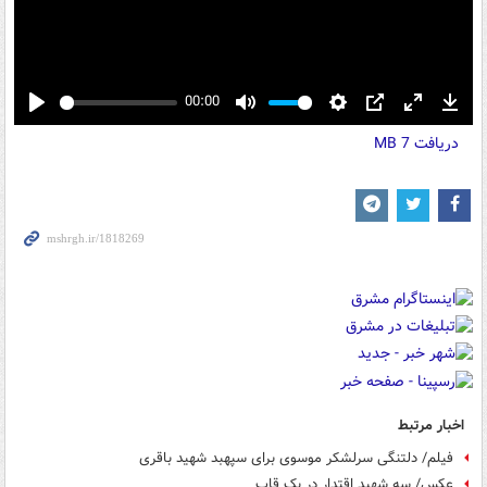
00:00
Play
Mute
Settings
PIP
Enter
Down
دریافت
7 MB
fullscreen
اخبار مرتبط
فیلم/ دلتنگی سرلشکر موسوی برای سپهبد شهید باقری
عکس/ سه شهید اقتدار در یک قاب