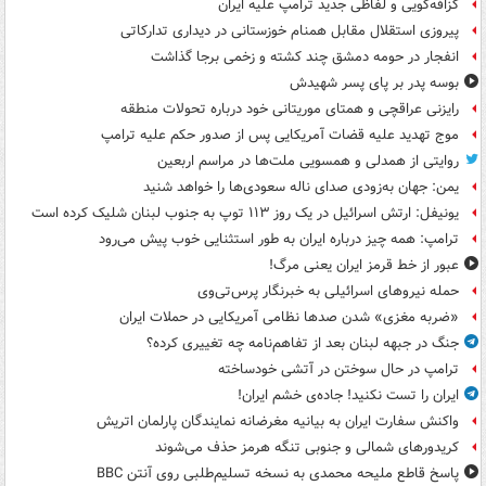
گزافه‌گویی و لفاظی جدید ترامپ علیه ایران
پیروزی استقلال مقابل همنام خوزستانی در دیداری تدارکاتی
انفجار در حومه دمشق چند کشته و زخمی برجا گذاشت
بوسه‌ پدر بر پای پسر شهیدش
رایزنی عراقچی و همتای موریتانی خود درباره تحولات منطقه
موج تهدید علیه قضات آمریکایی پس از صدور حکم علیه ترامپ
روایتی از همدلی و همسویی ملت‌ها در مراسم اربعین
یمن: جهان به‌زودی صدای ناله سعودی‌ها را خواهد شنید
یونیفل: ارتش اسرائیل در یک روز ۱۱۳ توپ به جنوب لبنان شلیک کرده است
ترامپ: همه چیز درباره ایران به طور استثنایی خوب پیش می‌رود
عبور از خط قرمز ایران یعنی مرگ!
حمله نیروهای اسرائیلی به خبرنگار پرس‌تی‌وی
«ضربه مغزی» شدن صدها نظامی آمریکایی در حملات ایران
جنگ در جبهه لبنان بعد از تفاهم‌نامه چه تغییری کرده؟
ترامپ در حال سوختن در آتشی خودساخته
ایران را تست نکنید! جاده‌ی خشم ایران!
واکنش سفارت ایران به بیانیه مغرضانه نمایندگان پارلمان اتریش
کریدورهای شمالی و جنوبی تنگه هرمز حذف می‌شوند
پاسخ قاطع ملیحه محمدی به نسخه تسلیم‌طلبی روی آنتن BBC