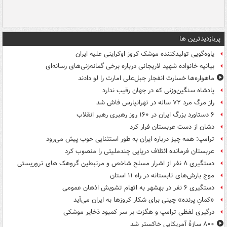
پربازدیدترین ها
یاوه‌گویی تولیدکننده موشک کروز اوکراینی علیه ایران
بیانیه خانواده شهید لاریجانی درباره برخی گمانه‌زنی‌های رسانه‌ای
ماهواره‌ها خسارت انفجار جبل‌علی امارت را لو دادند
پادشاه سنگین‌وزنی که در جهان رقیب ندارد
راز مرگ مرد ۷۲ ساله در تهرانپارس فاش شد
۶ دستاورد بزرگ ایران در ۱۶۰ روز رهبری رهبر انقلاب
دشان از دست عربستان فرار کرد
ترامپ: همه چیز درباره ایران به طور استثنایی خوب پیش می‌رود
عربستان فرمانده ائتلاف دریایی چندملیتی را منصوب کرد
دستگیری ۸ نفر از اشرار مسلح شاخص و مرتبطین گروهک های تروریستی
موج بارش‌های تابستانه در راه ۱۱ استان
دستگیری ۶ نفر در بهشهر به اتهام تشویش اذهان عمومی
«کمانِ پرنده» چینی برای شکار کروزها به ایران می‌آید
درگیری لفظی ترامپ و هگزث بر سر کمبود ذخایر موشکی
۸۰۰ سازۀ آمریکایی خاکستر شد