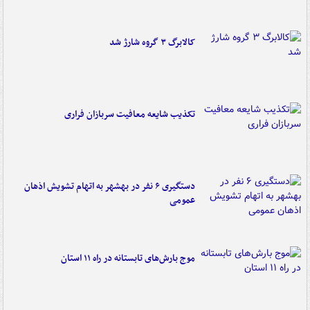
کالابرگ ۳ گروه شارژ شد
تکذیب شایعه معافیت سربازان فراری
دستگیری ۶ نفر در بهشهر به اتهام تشویش اذهان
عمومی
موج بارش‌های تابستانه در راه ۱۱ استان