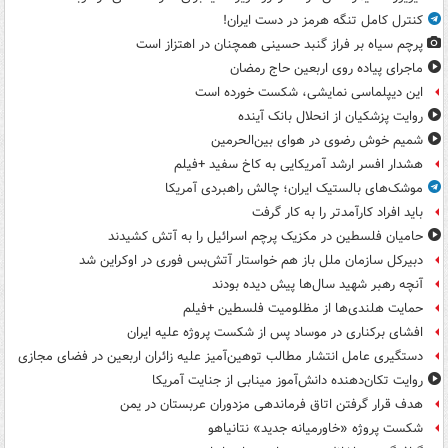
کنترل کامل تنگه هرمز در دست ایران!
پرچم سیاه بر فراز گنبد حسینی همچنان در اهتزاز است
ماجرای پیاده روی اربعین حاج رمضان
این دیپلماسی نمایشی، شکست خورده است
روایت پزشکیان از انحلال بانک آینده
شمیم خوش رضوی در هوای بین‌الحرمین
هشدار افسر ارشد آمریکایی به کاخ سفید +فیلم
موشک‌های بالستیک ایران؛ چالش راهبردی آمریکا
باید افراد کارآمدتر را به کار گرفت
حامیان فلسطین در مکزیک پرچم اسرائیل را به آتش کشیدند
دبیرکل سازمان ملل باز هم خواستار آتش‌بس فوری در اوکراین شد
آنچه رهبر شهید سال‌ها پیش دیده بودند
حمایت هلندی‌ها از مظلومیت فلسطین +فیلم
افشای برکناری در موساد پس از شکست پروژه علیه ایران
دستگیری عامل انتشار مطالب توهین‌آمیز علیه زائران اربعین در فضای مجازی
روایت تکان‌دهنده دانش‌آموز مینابی از جنایت آمریکا
هدف قرار گرفتن اتاق‌ فرماندهی مزدوران عربستان در یمن
شکست پروژه «خاورمیانه جدید» نتانیاهو