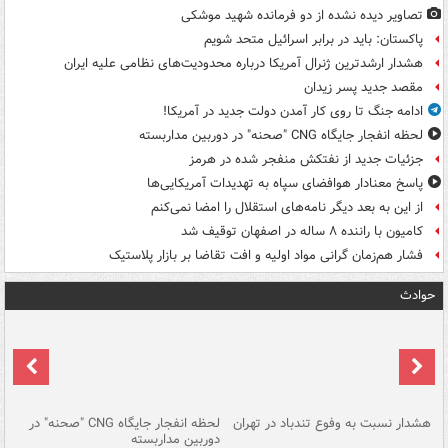
تصاویر دیده‌ نشده از دو فرمانده شهید موشکی
پاکستان: باید در برابر اسرائیل متحد شویم
هشدار ارشدترین ژنرال آمریکا درباره محدودیت‌های نظامی علیه ایران
مقصد جدید پسر زیدان
ادامه جنگ تا روی کار آمدن دولت جدید در آمریکا!
لحظه انفجار جایگاه CNG "صحنه" در دوربین مداربسته
جزئیات جدید از نفتکش منفجر شده در هرمز
پاسخ معنادار هوافضای سپاه به تهدیدات آمریکایی‌ها
از این به بعد دیگر نامه‌های استقلال را امضا نمی‌کنم
کامیون با راننده ۸ ساله در اصفهان توقیف شد
فشار هم‌زمان گرانی مواد اولیه و افت تقاضا بر بازار پلاستیک
حوادث
ای
هشدار نسبت به وفوع تندباد در تهران
لحظه انفجار جایگاه CNG "صحنه" در
دس
دوربین مداربسته
ات