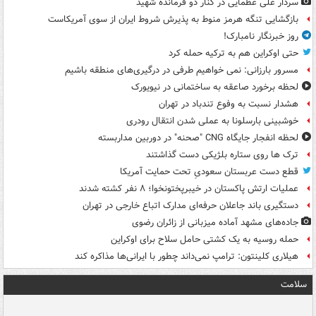
سردار علی عظمایی در کنار دو فرمانده شهید
بازگشایی تنگه هرمز منوط به پذیرش شروط ایران از سوی آمریکاست
روز خبرنگار نامبارک!
حتی اوکراین هم به ترکیه حمله کرد
مسرور بارزانی: نمی خواهیم طرفی در درگیری‌های منطقه باشیم
لحظه برخورد صاعقه به ساختمانی در نیویورک
هشدار نسبت به وفوع تندباد در تهران
خوشبینی بارسلونا به عملی شدن انتقال رودری
لحظه انفجار جایگاه CNG "صحنه" در دوربین مداربسته
ترک ها روی ستاره بلژیکی دست گذاشتند
قطع دست عربستان سعودیِ تحت حمایت آمریکا
عملیات ارتش پاکستان در خیبرپختونخوا؛ ۸ نفر کشته شدند
دستگیری باند جاعلان حرفه‌ای مدارک اتباع خارجی در تهران
جاده‌های مشهد آماده میزبانی از زائران رضوی
حمله روسیه به یک کشتی حامل سلاح برای اوکراین
هیلاری کلینتون: ترامپ نمی‌داند چطور با ایرانی‌ها مذاکره کند
سلامت