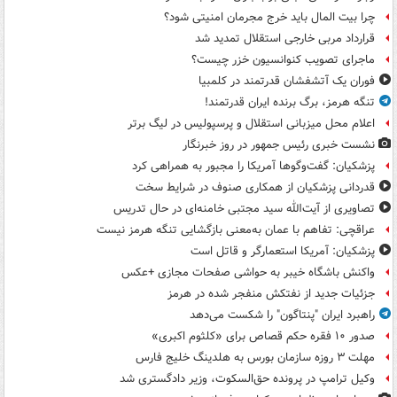
چرا بیت المال باید خرج مجرمان امنیتی شود؟
قرارداد مربی خارجی استقلال تمدید شد
ماجرای تصویب کنوانسیون خزر چیست؟
فوران یک آتشفشان قدرتمند در کلمبیا
تنگه هرمز، برگ برنده ایران قدرتمند!
اعلام محل میزبانی استقلال و پرسپولیس در لیگ برتر
نشست خبری رئیس جمهور در روز خبرنگار
پزشکیان: گفت‌وگوها آمریکا را مجبور به همراهی کرد
قدردانی پزشکیان از همکاری صنوف در شرایط سخت
تصاویری از آیت‌الله سید مجتبی خامنه‌ای در حال تدریس
عراقچی: تفاهم با عمان به‌معنی بازگشایی تنگه هرمز نیست
پزشکیان: آمریکا استعمارگر و قاتل است
واکنش باشگاه خیبر به حواشی صفحات مجازی +عکس
جزئیات جدید از نفتکش منفجر شده در هرمز
راهبرد ایران "پنتاگون" را شکست می‌دهد
صدور ۱۰ فقره حکم قصاص برای «کلثوم اکبری»
مهلت ۳ روزه سازمان بورس به هلدینگ خلیج فارس
وکیل ترامپ در پرونده حق‌السکوت، وزیر دادگستری شد