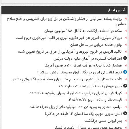
آخرین اخبار
روایت رسانه اسرائیلی از فشار واشنگتن بر تل‌آویو برای آتش‌بس و خلع سلاح
حماس
سکه در آستانه بازگشت به کانال ۱۸۸ میلیون تومان
دریادار سیاری: امروز هر خبر دقیق، تیری بر قلب امپراطوری دروغ است
وقوع حادثه دریایی در ساحل عمان
تاکید الزیدی بر خروج نیروهای آمریکایی از عراق در تاریخ تعیین شده
اعتراضات گسترده در آلمان علیه دولت مرتس
هشدار کانادا درباره عواقب تعرفه ۵۰ درصدی آمریکا
نفوذ اطلاعاتی ایران در یگان فوق محرمانه ارتش اسرائیل!
تأکید دادستان کل کشور بر انسجام ملی برای مقابله با جنگ روانی دشمن
باران مهمان تابستانی ارتفاعات دماوند شد
کوبا: فرمان اجرایی ترامپ باعث ایجاد بحران بشردوستانه شده
قیمت طلا و سکه امروز ۱۴۰۵/۰۵/۱۷
ترامپ مجبور به پس‌دادن ۱۰۰ میلیارد دلار از پول تعرفه‌ها شد
آتش سوزی مهیب یک ساختمان ۱۲ طبقه در جاکارتا
پدر لیونل مسی درگذشت
وجود شواهدی مبنی بر بمباران لامرد با فسفر