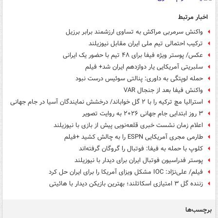
اخبار مرتبط
واکنش سرمربی مراکش به تساوی ارزشمند برابر برزیل
ترکیب احتمالی تیم ملی ایران مقابل نیوزیلند
عکس/ پوستر ویژه فیفا برای ۴۸ تیم با حضور یک ایرانی
سلبریتی آمریکایی یار دوازدهم ایران شد+ فیلم
حمله لوپتگی به داوری: پنالتی سوئیس درست نبود
واکنش فیفا بعد از جنجال VAR
استرالیا مچ ترکیه را با ۲ گل خواباند/ درخشش نمایندگان آسیا در جام جهانی
۳ روز ابتدایی جام جهانی ۲۰۲۶ به روایت تصویر
اعلام زمان نشست خبری قلعه‌نویی پیش از بازی با نیوزیلند
طارمی مجری آمریکایی ESPN را به چالش کشید +فیلم
کلوپ با حمله به فیفا: فوتبال را گروگان گرفته‌اند
پوستر فدراسیون فوتبال ایران برای دیدار با نیوزیلند
فیلم/ علی‌نژاد: IOC مشکل ویزای آمریکا را برای ایران حل کرد
زننده گل ۳ امتیازی اسکاتلند؛ بهترین بازیکن دیدار با هائیتی
برچسب‌ها