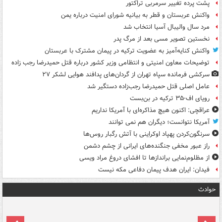
پشت پرده تغییر سرمربی تراکتور
واکنش عربستان و قطر به بیانیه شورای امنیت درباره یمن
مرد سال والیبال آسیا انتخاب شد
نخستین تصویر مسی بعد از مرگ پدر
واکنش کنایه‌آمیز به عضویت ترکیه در پیمان مشترک با عربستان
توضیحات معاون امنیتی و انتظامی وزیر کشور درباره قتل حمیدرضا رجب زاده
سرکشی فرمانده سپاه تهران از گردان‌های پدافند هوایی لشکر ۲۷
عامل اصلی قتل حمیدرضا رجب‌زاده دستگیر شد
رویای اف-۳۵ ترکیه در بن‌بست
عراقچی: اکنون هیچ مذاکره‌ای با آمریکا نداریم
آمریکا نتوانست؛ دیگران هم نمی توانند
سرنگون‌کردن پهپاد اوکراینی با آتش رگبار روس‌ها
راز عبور مخفی جنگنده‌های ایرانی از چشم دشمن
از مظلوم‌نمایی براندازها تا افشای دروغ مراد ویسی
فیدان: ایران هدف پیمان دفاعی مکه نیست
حوادث