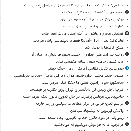
عراقچی: مذاکرات با عمان درباره تنگه هرمز در مراحل پایانی است
لحظه فوران آتشفشان پوپوکتپتل مکزیک
بهترین مراکز خرید ورق آلومینیوم در ایران
تفاوت لوله سبز و نیوپایپ به زبان ساده
همایش محرم و عاشورا در آینه اسناد وزارت امور خارجه
اولیانوف: بحران ایران-آمریکا فقط با دیپلماسی پایان می‌یابد
صلاح ترک‌ها را پولدار کرد
روایت پدر امیرعلی جداوی از جست‌وجوی فرزندش در میان آوار
وزیر کشور: جامعه بدون رسانه مفهومی ندارد
جدی‌ترین تقابل نظامی آمریکا از زمان جنگ جهانی
مصوبه جدید مجلس برای ضبط اموال و دارایی عاملان جنایات بین‌المللی
سخنگوی سپاه: راهبرد فعلی ما حفظ تنگه هرمز است
ضرب‌الاجل رئیس کل دادگستری تهران برای نظارت بر قیمت‌ها
حاجی‌بابایی: مجلس پرقدرت در حال تدوین قانون تنگه هرمز است
مراسم تعزیه‌خوانی در مرکز مطالعات سیاسی وزارت خارجه
واکنش ابرقویی به پیشنهاد سپاهان
زینی‌وند: در مورد قانون حجاب تغییری ایجاد نشده است
عراقچی: ما نه فراموش می‌کنیم نه می‌بخشیم