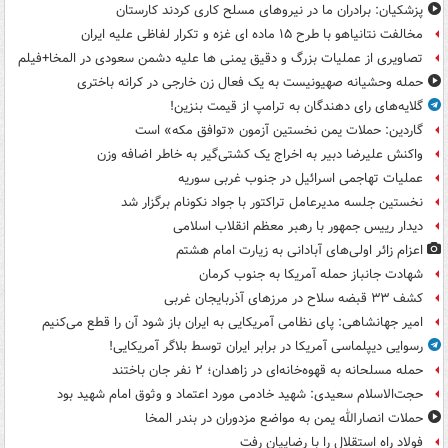
پزشکیان: برادران ما در نیروهای مسلح کاری کردند کارستان
مخالفت نتانیاهو با طرح ۱۵ ماده ای غزه و تکرار لفاظی علیه ایران
تصاویری از عملیات بزرگ و دقیق یمنی ها علیه دشمن سعودی در المخا+فیلم
حمله وحشیانه صهیونیست به یک فعال زن خارجی در کرانه باختری
گلایه‌های رای دهندگان به ترامپ از قیمت بنزین!
گاردین: حملات یمن نخستین آزمون «توافق مکه» است
واکنش علیرضا دبیر به اخراج یک کشتی‌گیر به خاطر اضافه وزن
عملیات تهاجمی اسرائیل در جنوب غربی سوریه
نخستین جلسه مدیرعامل تراکتور با جواد نکونام برگزار شد
دیدار رییس جمهور با رهبر معظم انقلاب اسلامی
اعزام زائر اولی‌های آبادانی به زیارت امام هشتم
شهادت جانباز حمله آمریکا به جنوب کرمان
کشف ۳۳ قبضه سلاح در مرزهای آذربایجان غربی
امیر جهانشاهی: پای نظامی آمریکایی به ایران باز شود آن را قطع می‌کنیم
رسوایی دیپلماسی آمریکا در برابر ایران توسط بلاگر آمریکایی!
حمله مسلحانه به قهوه‌خانه‌ای در زاهدان؛ ۲ نفر جان باختند
حجت‌الاسلام سعیدی: شهید خادمی مورد اعتماد و وثوق امام شهید بود
حملات انصارالله یمن به مواضع مزدوران در بندر المخا
فولاد راه استقلال را با رضاییان رفت