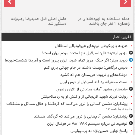
حمله مسلحانه به قهوه‌خانه‌ای در
عامل اصلی قتل حمیدرضا رجب‌زاده
گر
زاهدان؛ ۲ نفر جان باختند
دستگیر شد
نا
آخرین اخبار
هزینه باورنکردنی تیم‌های غیرفوتبالی استقلال
مزدور اینترنشنال: اسرائیل تنها متحد مردم ایران است!
دیوید میلر: اگر جنگ امروز تمام شود، ایران پیروز است و آمریکا شکست‌خورده!
دنیس درگاهی: دوست داشتم در جام جهانی بازی کنم
موشک‌های پاتریوت عربستان هم ته‌ کشید
تست مخفیانه پدافند اسرائیل از ترس ایران
جاده‌های مشهد آماده میزبانی از زائران رضوی
روایت فرزند شهید لاریجانی از واکنش او به ردصلاحیتش
پزشکیان: دشمن کسانی را ترور می‌کنند که گره‌گشا و حلال مسائل و مشکلات
جامعه ما هستند
پزشکیان: دشمن آدم‌هایی را ترور می‌کند که گره‌گشا هستند
توضیحاتی درباره سیستم Van VAR در فوتبال ایران
پاسخ نهایی حسین‌نژاد به پرسپولیس