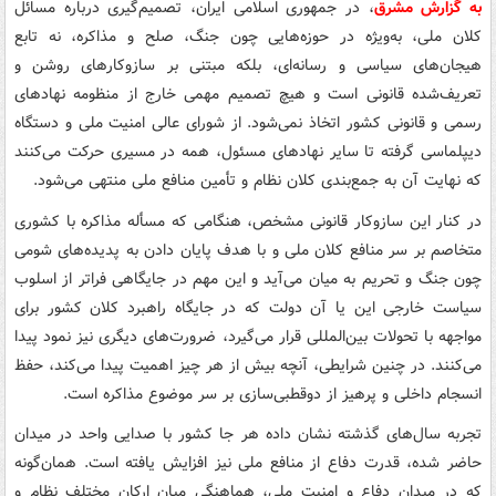
به گزارش مشرق
، در جمهوری اسلامی ایران، تصمیم‌گیری درباره مسائل
کلان ملی، به‌ویژه در حوزه‌هایی چون جنگ، صلح و مذاکره، نه تابع
هیجان‌های سیاسی و رسانه‌ای، بلکه مبتنی بر سازوکارهای روشن و
تعریف‌شده قانونی است و هیچ تصمیم مهمی خارج از منظومه نهادهای
رسمی و قانونی کشور اتخاذ نمی‌شود. از شورای عالی امنیت ملی و دستگاه
دیپلماسی گرفته تا سایر نهادهای مسئول، همه در مسیری حرکت می‌کنند
که نهایت آن به جمع‌بندی کلان نظام و تأمین منافع ملی منتهی می‌شود.
در کنار این سازوکار قانونی مشخص، هنگامی که مسأله مذاکره با کشوری
متخاصم بر سر منافع کلان ملی و با هدف پایان دادن به پدیده‌های شومی
چون جنگ و تحریم به میان می‌آید و این مهم در جایگاهی فراتر از اسلوب
سیاست خارجی این یا آن دولت که در جایگاه راهبرد کلان کشور برای
مواجهه با تحولات بین‌المللی قرار می‌گیرد، ضرورت‌های دیگری نیز نمود پیدا
می‌کنند. در چنین شرایطی، آنچه بیش از هر چیز اهمیت پیدا می‌کند، حفظ
انسجام داخلی و پرهیز از دوقطبی‌سازی بر سر موضوع مذاکره است.
تجربه سال‌های گذشته نشان داده هر جا کشور با صدایی واحد در میدان
حاضر شده، قدرت دفاع از منافع ملی نیز افزایش یافته است. همان‌گونه
که در میدان دفاع و امنیت ملی، هماهنگی میان ارکان مختلف نظام و