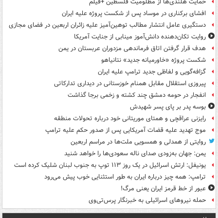
حمایت هلندی‌ها از مظلومیت فلسطین +فیلم
افشای برکناری در موساد پس از شکست پروژه علیه ایران
دستگیری عامل انتشار مطالب توهین‌آمیز علیه زائران اربعین در فضای مجازی
روایت تکان‌دهنده دانش‌آموز مینابی از جنایت آمریکا
هدف قرار گرفتن اتاق‌ فرماندهی مزدوران عربستان در یمن
شکست پروژه «خاورمیانه جدید» نتانیاهو
گزافه‌گویی و لفاظی جدید ترامپ علیه ایران
پیروزی استقلال مقابل همنام خوزستانی در دیداری تدارکاتی
انفجار در حومه دمشق چند کشته و زخمی برجا گذاشت
بوسه‌ پدر بر پای پسر شهیدش
رایزنی عراقچی و همتای موریتانی خود درباره تحولات منطقه
موج تهدید علیه قضات آمریکایی پس از صدور حکم علیه ترامپ
روایتی از همدلی و همسویی ملت‌ها در مراسم اربعین
یمن: جهان به‌زودی صدای ناله سعودی‌ها را خواهد شنید
یونیفل: ارتش اسرائیل در یک روز ۱۱۳ توپ به جنوب لبنان شلیک کرده است
ترامپ: همه چیز درباره ایران به طور استثنایی خوب پیش می‌رود
عبور از خط قرمز ایران یعنی مرگ!
حمله نیروهای اسرائیلی به خبرنگار پرس‌تی‌وی