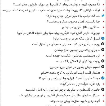
آیا مصرف قهوه و نوشیدنی‌های کافئین‌دار در دوران بارداری مجاز است؟
توقف طولانی کامیون‌ها پشت مرز؛ صورت‌حساب سنگینی که به اقتصاد می‌رسد
حماقت ترامپ با ذخایر انرژی جهان چه کرد؟
چرا تابستان فصل محبوب میکروب‌هاست؟
دستگیری قاتل فراری در نوشهر
نیویورک تایمز فاش کرد: کارگروه ویژه سیا برای تفرقه افکنی در کوبا
کنترل کامل تنگه هرمز در دست ایران!
پرچم سیاه بر فراز گنبد حسینی همچنان در اهتزاز است
ماجرای پیاده روی اربعین حاج رمضان
این دیپلماسی نمایشی، شکست خورده است
روایت پزشکیان از انحلال بانک آینده
شمیم خوش رضوی در هوای بین‌الحرمین
هشدار افسر ارشد آمریکایی به کاخ سفید +فیلم
موشک‌های بالستیک ایران؛ چالش راهبردی آمریکا
باید افراد کارآمدتر را به کار گرفت
حامیان فلسطین در مکزیک پرچم اسرائیل را به آتش کشیدند
دبیرکل سازمان ملل باز هم خواستار آتش‌بس فوری در اوکراین شد
آنچه رهبر شهید سال‌ها پیش دیده بودند