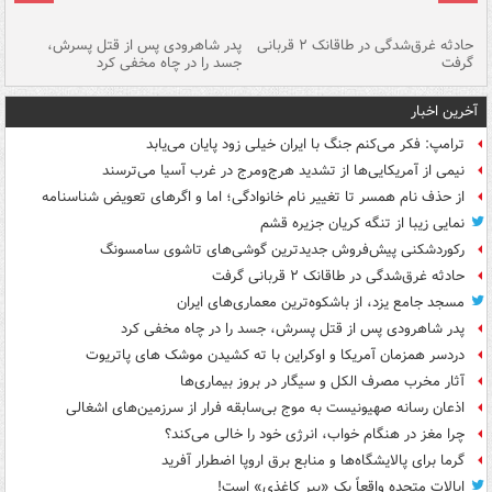
شته
حادثه غرق‌شدگی در طاقانک ۲ قربانی
پدر شاهرودی پس از قتل پسرش،
دس
گرفت
جسد را در چاه مخفی کرد
آخرین اخبار
ترامپ: فکر می‌کنم جنگ با ایران خیلی زود پایان می‌یابد
نیمی از آمریکایی‌ها از تشدید هرج‌ومرج در غرب آسیا می‌ترسند
از حذف نام همسر تا تغییر نام خانوادگی؛ اما و اگرهای تعویض شناسنامه
نمایی زیبا از تنگه کریان جزیره قشم
رکوردشکنی پیش‌فروش جدیدترین گوشی‌های تاشوی سامسونگ
حادثه غرق‌شدگی در طاقانک ۲ قربانی گرفت
مسجد جامع یزد، از باشکوه‌ترین معماری‌های ایران
پدر شاهرودی پس از قتل پسرش، جسد را در چاه مخفی کرد
دردسر همزمان آمریکا و اوکراین با ته کشیدن موشک های پاتریوت
آثار مخرب مصرف الکل و سیگار در بروز بیماری‌ها
اذعان رسانه صهیونیست به موج بی‌سابقه فرار از سرزمین‌های اشغالی
چرا مغز در هنگام خواب، انرژی خود را خالی می‌کند؟
گرما برای پالایشگاه‌ها و منابع برق اروپا اضطرار آفرید
ایالات متحده واقعاً یک «ببر کاغذی» است!