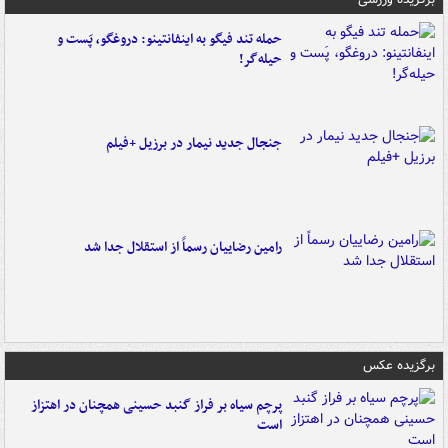
حمله تند فیگو به اینفانتینو: دروغگو، پَست‌ و
حیله‌گر!
جنجال جدید نیمار در برزیل +فیلم
رامین رضاییان رسماً از استقلال جدا شد
برگزیده عکس
پرچم سیاه بر فراز گنبد حسینی همچنان در اهتزاز
است