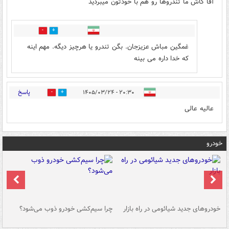
آقا کاش ما تندروها رو هم با خودتون میبردید
0
0
غمگین مباش عزیزجان. بگن تندرو یا هرچیز دیگه. مهم اینه
که خدا داره می بینه
پاسخ
۲۰:۳۰ - ۱۴۰۵/۰۳/۲۴
0
0
عالیه عالی
خودرو
خودروهای جدید شیائومی در راه بازار
چرا سیم‌کشی خودرو ذوب می‌شود؟
شو