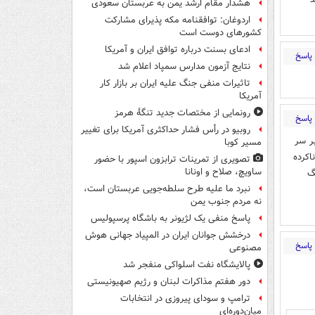
هشدار مقام ارشد یمن به عربستان سعودی
اردوغان: توافقنامه مکه پذیرای مشارکت
کشورهای دوست است
ادعای بسنت درباره توافق ایران و آمریکا
پاسخ
نتایج آزمون مدارس سمپاد اعلام شد
تاثیرات منفی جنگ علیه ایران بر بازار کار
آمریکا
رونمایی از مختصات جدید تنگۀ هرمز
پاسخ
روبیو در رأس فشار حداکثری آمریکا برای تغییر
ر سر
مسیر کوبا
اکرده
تصویری از تمرینات ترابزون اسپور با حضور
ساویچ، صلاح و اونانا
گ
نبرد ما علیه طرح سلطه‌جویی عربستان است،
نه مردم جنوب یمن
پاسخ منفی یک لژیونر به باشگاه پرسپولیس
درخشش جوانان ایران در المپیاد جهانی هوش
پاسخ
مصنوعی
پالایشگاه نفت اسلواکی منفجر شد
دور هفتم مذاکرات لبنان و رژیم صهیونیستی
ترامپ و سودای پیروزی در انتخابات
میان‌دوره‌ای