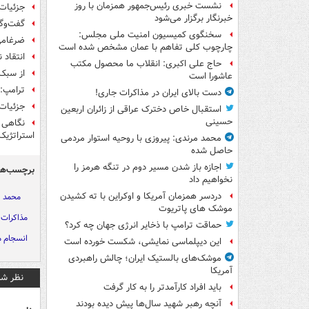
نشست خبری رئیس‌جمهور همزمان با روز
جزئیات 
خبرنگار برگزار می‌شود
گفت‌وگو
سخنگوی کمیسیون امنیت ملی مجلس:
ضرغامی
چارچوب کلی تفاهم با عمان مشخص شده است
انتقاد 
حاج علی اکبری: انقلاب ما محصول مکتب
از سبک
عاشورا است
ترامپ: 
دست بالای ایران در مذاکرات جاری!
جزئیات 
استقبال خاص دخترک عراقی از زائران اربعین
حسینی
نگاهی ب
استراتژیک
محمد مرندی: پیروزی با روحیه استوار مردمی
حاصل شده
اجازه باز شدن مسیر دوم در تنگه هرمز را
برچسب‌ها
نخواهیم داد
دردسر همزمان آمریکا و اوکراین با ته کشیدن
محمد ا
موشک های پاتریوت
مذاکرات 
حماقت ترامپ با ذخایر انرژی جهان چه کرد؟
انسجام م
این دیپلماسی نمایشی، شکست خورده است
موشک‌های بالستیک ایران؛ چالش راهبردی
آمریکا
نظر شم
باید افراد کارآمدتر را به کار گرفت
آنچه رهبر شهید سال‌ها پیش دیده بودند