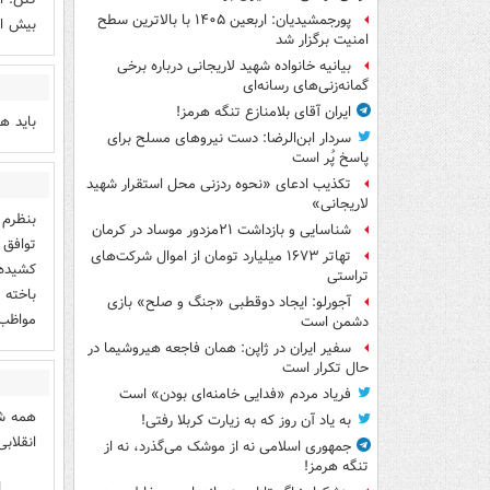
پورجمشیدیان: اربعین ۱۴۰۵ با بالاترین سطح
بیش از
امنیت برگزار شد
بیانیه خانواده شهید لاریجانی درباره برخی
گمانه‌زنی‌های رسانه‌ای
ایران آقای بلامنازع تنگه هرمز!
باید ه
سردار ابن‌الرضا: دست نیروهای مسلح برای
پاسخ پُر است
تکذیب ادعای «نحوه ردزنی محل استقرار شهید
لاریجانی»
بنظرم 
شناسایی و بازداشت ۲۱مزدور موساد در کرمان
توافق 
تهاتر ۱۶۷۳ میلیارد تومان از اموال شرکت‌های
کشیده 
تراستی
باخته 
آجورلو: ایجاد دوقطبی «جنگ و صلح‌» بازی
مواظب 
دشمن است
سفیر ایران در ژاپن: همان فاجعه هیروشیما در
حال تکرار است
فریاد مردم «فدایی خامنه‌ای بودن» است
همه شد
به یاد آن روز که به زیارت کربلا رفتی!
انقلابی
جمهوری اسلامی نه از موشک می‌گذرد، نه از
تنگه هرمز!