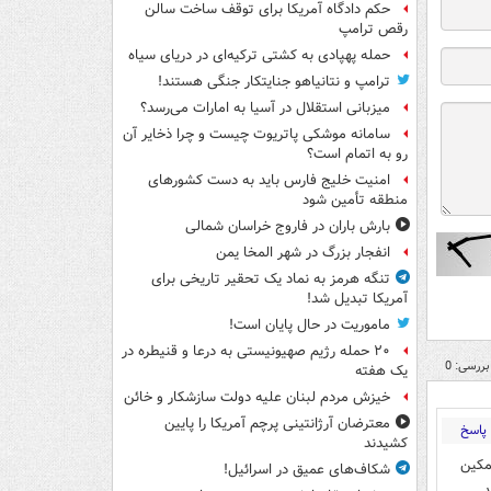
حکم دادگاه آمریکا برای توقف ساخت سالن
رقص ترامپ
حمله پهپادی به کشتی ترکیه‌ای در دریای سیاه
ترامپ و نتانیاهو جنایتکار جنگی هستند!
میزبانی استقلال در آسیا به امارات می‌رسد؟
سامانه موشکی پاتریوت چیست و چرا ذخایر آن
رو به اتمام است؟
امنیت خلیج فارس باید به دست کشورهای
منطقه تأمین شود
بارش باران در فاروج خراسان شمالی
انفجار بزرگ در شهر المخا یمن
تنگه هرمز به نماد یک تحقیر تاریخی برای
آمریکا تبدیل شد!
ماموریت در حال پایان است!
۲۰ حمله رژیم صهیونیستی به درعا و قنیطره در
بررسی: 0
یک هفته
خیزش مردم لبنان علیه دولت سازشکار و خائن
معترضان آرژانتینی پرچم آمریکا را پایین
پاسخ
کشیدند
مکین
شکاف‌های عمیق در اسرائیل!
د