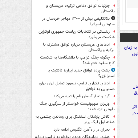
جزئیات توافق دفاعی ترکیه، عربستان و
پاکستان
بلاتکلیفی بیش از ۱۳۰۰ مهاجر خردسال در
سئوتای اسپانیا
زلنسکی در انتخابات ریاست جمهوری اوکراین
شکست می‌خورد
ادعاهای عربستان درباره توافق مشترک با
ترکیه و پاکستان
چگونه جنگ ترامپ با دانشگاه‌ها به شکست
کاخ سفید ختم شد؟
پشت پرده توافق جدید ایران؛ تاکتیک یا
استراتژی؟
ادعای تکراری ترامپ درمورد تمایل ایران برای
مان
دستیابی به توافق
وق
گرد و غبار آسمان قم را تیره می‌کند
وزیران صهیونیست خواستار از سرگیری جنگ
نابودی غزه شدند
تلاش پزشکان استقلال برای رساندن چشمی به
هفته اول لیگ برتر
بحران در راه‌آهن انگلیس ادامه دارد
هشدار نمایندگان جمهوری‌خواه به ترامپ درباره