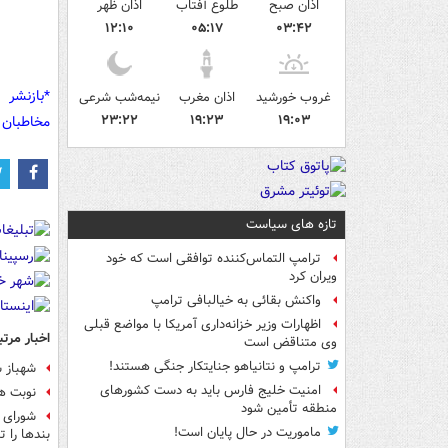
اذان صبح
طلوع آفتاب
اذان ظهر
۱۲:۱۰
۰۵:۱۷
۰۳:۴۲
*بازنشر 
غروب خورشید
اذان مغرب
نیمه‌شب شرعی
۲۳:۲۲
۱۹:۲۳
۱۹:۰۳
مخاطبان 
تازه های سیاست
ترامپ التماس‌کننده توافقی است که خود
ویران کرد
واکنش بقائی به خیالبافی ترامپ
اظهارات وزیر خزانه‌داری آمریکا با مواضع قبلی
اخبار مرتب
وی متناقض است
ترامپ و نتانیاهو جنایتکار جنگی هستند!
شهباز 
امنیت خلیج فارس باید به دست کشورهای
نوبت ه
منطقه تأمین شود
شورای ع
ماموریت در حال پایان است!
بندها را 