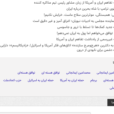
تفاهم ایران و آمریکا از زبان مشاور رئیس تیم مذاکره کننده
ی ترامپ با شاه بحرین درباره ایران
: همبستگی، موثرترین سلاح ماست. خرابش نکنیم!
نماینده مجلس به ادبیات نبویان؛ اغراق آمیز و غیر دقیق است ‏
 جدید کمک‌ها تا تسلط با ترور و جاسوسی
توافق می‌خواهم اما پول به ایران نمی‌دهم!
غیررسمی از یادداشت تفاهم ایران و آمریکا
ه دکترین «هرج‌ومرج سازنده» اتاق‌های فکر آمریکا و اسرائیل/ «رادیکالیسم»؛ دارایی
 دشمن برای نابودی از درون
مین ایمانجانی
محمدامین ایمانجانی
توافق هسته ای
توافق هسته‌ای
هسته‌ای
برجام
حمله ایران به آمریکا
حمله ایران به اسرائیل
حزب اتحادملت
لی
ا