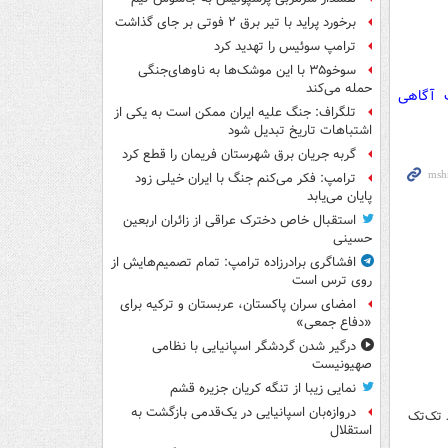
برخورد پراید با تیر برق ۲ فوتی بر جای گذاشت
ترامپ سوئیس را تهدید کرد
سوخو۳۵ با این موشک‌ها به ناوهای‌جنگی
حمله می‌کند
ت آگاهی
تلگراف: جنگ علیه ایران ممکن است به یکی از
اشتباهات تاریخ تبدیل شود
گربه جریان برق شهرستان فریمان را قطع کرد
ترامپ: فکر می‌کنم جنگ با ایران خیلی زود
پایان می‌یابد
استقبال خاص دخترک عراقی از زائران اربعین
حسینی
افشاگری برادرزاده ترامپ: تمام تصمیم‌هایش از
روی ترس است
امضای سران پاکستان، عربستان و ترکیه برای
«دفاع جمعی»
درگیر شدن گردشگر اسپانیایی با نظامی
صهیونیست
نمایی زیبا از تنگه کریان جزیره قشم
دروازه‌بان اسپانیایی در یک‌قدمی بازگشت به
 تک‌تک
استقلال