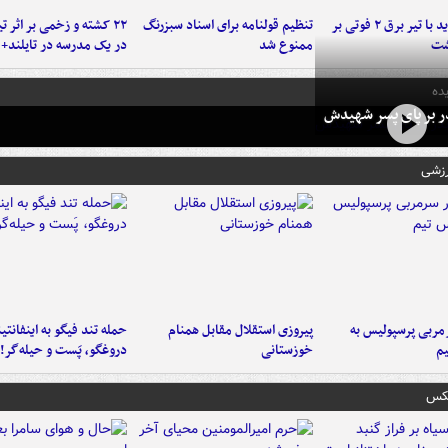
برخورد پراید با تیر برق ۲ فوتی بر
تنظیم قولنامه برای اسناد سبزرنگ
۲۲ کشته و زخمی بر اثر ت
شت
ممنوع شد
در یک مدرسه در تایلند+ 
ده
در بر پای پسر شهیدش
رزشی
ربی پرسپولیس به
پیروزی استقلال مقابل همنام
حمله تند فیگو به اینفانتین
م
خوزستانی
دروغگو، پَست‌ و حیله‌گر!
عکس