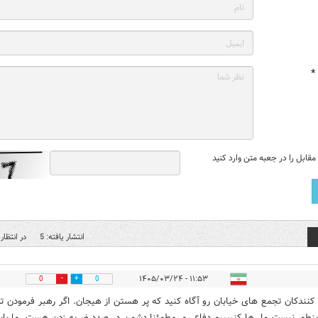
*
قابل را در جعبه متن وارد کنید
انتشار یافته: 5
در انتظار 
۱۱:۵۳ - ۱۴۰۵/۰۳/۲۴
0
0
نندکان تجمع های خیابان رو آگاه کنید که پر هستن از هیجان. اگر رهبر فرمودن ت
ینطور نیست ما رها کنییییم دفاع رو. مطمئنا دشمن در صدد ضربه زدن هست. ما بای