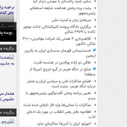
سفیر جدید پاکستان با مومنی دیدار کرد
پشت پرده پخش هدفمند شایعه استعفای
جای گذا
رئیس‌جمهور
مرزهای زبان و امنیت ملی
فیلم برگزی
برگزاری دادگاه پرونده کثیرالشاکی «تات موتور
بوسه‌ پ
تاک» با ۲۹۷۹ شاکی
کلاهبرداری ۴ همتی یک شرکت مهاجرتی؛ ۳۰۰
شاکی تاکنون
برگزیده و
خدمت‌رسانی قهرمان بدنسازی ایران به زائرین
اربعین
تلاقی دو اراده پولادین در هندسه قدرت
صلح در تنگه هرمز در گرو خروج آمریکا از
منطقه!
فضای مذاکرات فنی و سیاسی ایران و عمان
درباره تنگه هرمز، مثبت است
هشدار سرم
تغییر برنامه پخش گفت‌وگوی رئیس‌جمهور با
مردم
جاسوس تی
مذاکرات با عمانی‌ها وارد فاز تازه‌ای شده است
اطلاعیه دفتر رهبر انقلاب در مورد یک ادعای
برگزیده 
کذب
آجورلو: ایران با آمریکا مذاکره‌ای ندارد