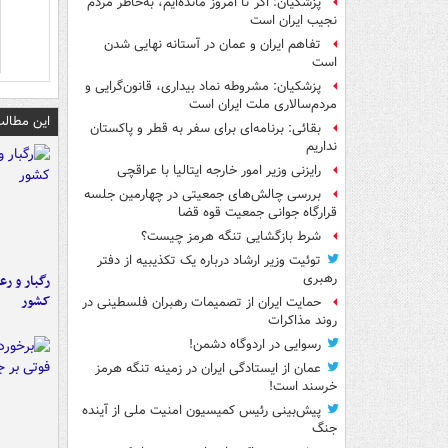
پزشکیان: اگر تا امروز مانده‌ایم، به‌خاطر مردم
نجیب ایران است
تفاهم ایران و عمان در آستانه نهایی شدن
است
پزشکیان: مشروطه نماد بیداری، قانون‌گرایی و
مردم‌سالاری ملت ایران است
این مطالب
بقائی: برنامه‌ای برای سفر به قطر و پاکستان
نداریم
رایزنی وزیر امور خارجه ایتالیا با عراقچی
بررسی چالش‌های جمعیتی در چهارمین جلسه
قرارگاه جوانی جمعیت قوه قضا
شرط بازگشایی تنگه هرمز چیست؟
توئیت وزیر ارشاد درباره یک تکذیبیه از دفتر
رهبری
رگبار و رع
کشور
حمایت ایران از تصمیمات رهبران فلسطینی در
روند مذاکرات
رسوایی در اردوگاه دشمن!
عمان از ایستادگی ایران در زمینه تنگه هرمز
خرسند است!
پیش‌بینی رئیس کمیسیون امنیت ملی از آینده
جنگ