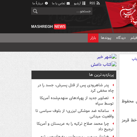
RSS
آرشیو
تماس با ما
دربارهٔ ما
MASHREGH
NEWS
یلم
دیدگاه
پیوندها
بازار
اپ
پربازدیدترین ها
پدر شاهرودی پس از قتل پسرش، جسد را در
چاه مخفی کرد
تصاویر جدید از پهپادهای منهدم‌شده آمریکا
ش محفوظ
توسط سپاه
سامانه ضد موشکی لیزری؛ از بلوف سیاسی تا
واقعیت میدانی
خط قرمز
چرا محمد صلاح ترکیه را به عربستان و آمریکا
ترجیح داد
هشدار سرمربی پرسپولیس به جاسوس تیم