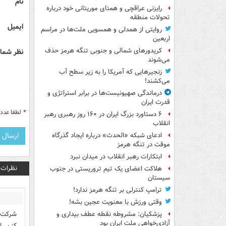
نام
رایزنی عراقچی و همتای موریتانی خود درباره
تحولات منطقه
ایمیل
روایتی از همدلی و همسویی ملت‌ها در مراسم
اربعین
کریدورهای شمالی و جنوبی تنگه هرمز حذف
نظر شما 
می‌شوند
زنجیرهایی که آمریکا را به زیر سطح آب
می‌کشند!
درماندگی صهیونیست‌ها در برابر استراتژی و
قدرت ایران
*
لطفا عدد م
۶ دستاورد بزرگ ایران در ۱۶۰ روز رهبری رهبر
انقلاب
ادعای شبکه «الحدث» درباره ایجاد گذرگاه
موقت در تنگه هرمز
ابتکارات رهبر انقلاب در میدان نبرد
نظرات
هلاکت اعضای یک تیم تروریستی در جنوب
سیستان
ترامپ کنترلی بر تنگه هرمز ندارد!
وقتی ورزش با معنویت عجین بشه!
شرکت ک
پزشکیان: مشروطه نقطه عطف بیداری و
آزادی‌خواهی ملت ایران بود
کنن. ا