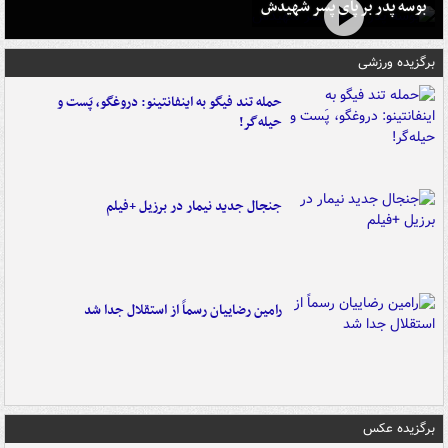
بوسه‌ پدر بر پای پسر شهیدش
برگزیده ورزشی
حمله تند فیگو به اینفانتینو: دروغگو، پَست‌ و
حیله‌گر!
جنجال جدید نیمار در برزیل +فیلم
رامین رضاییان رسماً از استقلال جدا شد
برگزیده عکس