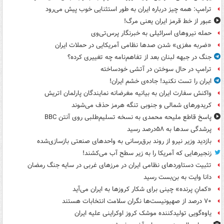
ترامپ: همه چیز درباره ایران به طور استثنایی خوب پیش می‌رود
عبور از خط قرمز ایران یعنی مرگ!
حمله نیروهای اسرائیلی به خبرنگار پرس‌تی‌وی
«ضربه مغزی» شدن صدها نظامی آمریکایی در حملات ایران
جنگ در جبهه لبنان بعد از تفاهم‌نامه چه تغییری کرده؟
ترامپ در حال سوختن در آتشی خودساخته
ایران را تست نکنید! جاده‌ی خشم ایران!
واکنش سفارت ایران به بیانیه مغرضانه نمایندگان پارلمان اتریش
کریدورهای شمالی و جنوبی تنگه هرمز حذف می‌شوند
پاسخ قاطع ملیحه محمدی به نسخه تسلیم‌طلبی روی آنتن BBC
پرشدگی سدها به ۵۸درصد رسید
بازدید وزیر نیرو از روند برق‌رسانی به واحدهای صنعتی بازسازی‌شده
زنجیرهایی که آمریکا را به زیر سطح آب می‌کشند!
تثبیت دستاوردهای نظامی ایران در مرزهای غربی در سایه جنگ رمضان
دانا وایت به بن‌بست رسید
«کمانِ پرنده» چینی برای شکار کروزها به ایران می‌آید
۷۰ درصد از صهیونیست‌ها نگران سلامت انتخابات هستند
یاوه‌گویی تولیدکننده موشک کروز اوکراینی علیه ایران