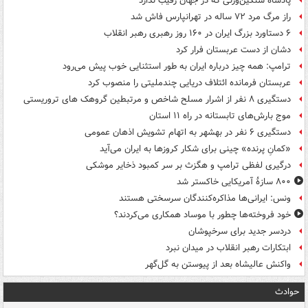
پادشاه سنگین‌وزنی که در جهان رقیب ندارد
راز مرگ مرد ۷۲ ساله در تهرانپارس فاش شد
۶ دستاورد بزرگ ایران در ۱۶۰ روز رهبری رهبر انقلاب
دشان از دست عربستان فرار کرد
ترامپ: همه چیز درباره ایران به طور استثنایی خوب پیش می‌رود
عربستان فرمانده ائتلاف دریایی چندملیتی را منصوب کرد
دستگیری ۸ نفر از اشرار مسلح شاخص و مرتبطین گروهک های تروریستی
موج بارش‌های تابستانه در راه ۱۱ استان
دستگیری ۶ نفر در بهشهر به اتهام تشویش اذهان عمومی
«کمانِ پرنده» چینی برای شکار کروزها به ایران می‌آید
درگیری لفظی ترامپ و هگزث بر سر کمبود ذخایر موشکی
۸۰۰ سازۀ آمریکایی خاکستر شد
ونس: ایرانی‌ها مذاکره‌کنندگان سرسختی هستند
خود فروخته‌ها چطور با موساد همکاری می‌کردند؟
دردسر جدید برای سرخپوشان
ابتکارات رهبر انقلاب در میدان نبرد
واکنش عالیشاه بعد از پیوستن به گل‌گهر
حوادث