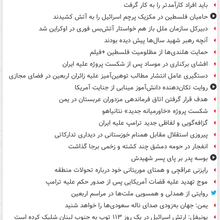
باید افراد کارآمدتر را به کار گرفت
حامیان فلسطین در مکزیک پرچم اسرائیل را به آتش کشیدند
دبیرکل سازمان ملل باز هم خواستار آتش‌بس فوری در اوکراین شد
آنچه رهبر شهید سال‌ها پیش دیده بودند
حمایت هلندی‌ها از مظلومیت فلسطین +فیلم
افشای برکناری در موساد پس از شکست پروژه علیه ایران
دستگیری عامل انتشار مطالب توهین‌آمیز علیه زائران اربعین در فضای مجازی
روایت تکان‌دهنده دانش‌آموز مینابی از جنایت آمریکا
هدف قرار گرفتن اتاق‌ فرماندهی مزدوران عربستان در یمن
شکست پروژه «خاورمیانه جدید» نتانیاهو
گزافه‌گویی و لفاظی جدید ترامپ علیه ایران
پیروزی استقلال مقابل همنام خوزستانی در دیداری تدارکاتی
انفجار در حومه دمشق چند کشته و زخمی برجا گذاشت
بوسه‌ پدر بر پای پسر شهیدش
رایزنی عراقچی و همتای موریتانی خود درباره تحولات منطقه
موج تهدید علیه قضات آمریکایی پس از صدور حکم علیه ترامپ
روایتی از همدلی و همسویی ملت‌ها در مراسم اربعین
یمن: جهان به‌زودی صدای ناله سعودی‌ها را خواهد شنید
یونیفل: ارتش اسرائیل در یک روز ۱۱۳ توپ به جنوب لبنان شلیک کرده است