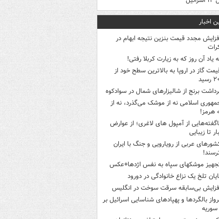
رائیل
ن اخبار
فزایش مجدد قیمت بنزین نتیجه ابهام در
رات
ه یاد آن روز که به زیارت کربلا رفتی!
یمت گاز در اروپا به بالاترین سطح خود از
سید
رداشت برنج از شالیزارهای شمال در سوادکوه
مهوری اسلامی نه از موشک می‌گذرد، نه از
 هرمز!
اگفته‌هایی از آمپول های لاغری؛ از عوارض
ار تا زیبایی
شورهای عربی از رویارویی و جنگ با ایران
رسند!
جهیز موشکهای سپاه به نفس اژدها+عکس
ایان تلخ یک نزاع خانوادگی در دورود
فزایش بی‌سابقه سرقت سوخت در انگلیس
رواز بالگردها و پهپادهای شناسایی اسرائیل بر
 سوریه