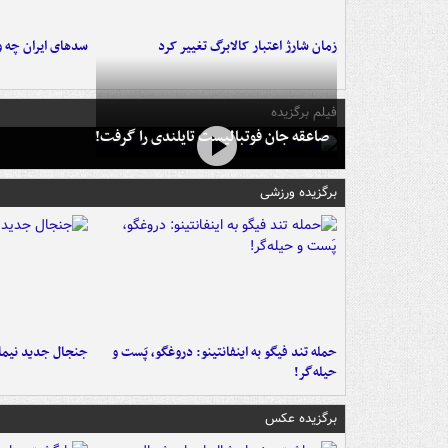
زمان شارژ اعتبار کالابرگ تغییر کرد
سدهای ایران چه و
فیلم برگزیده
صاعقه جان فوتبالیست تایلندی را گرفت!
برگزیده ورزشی
حمله تند فیگو به اینفانتینو: دروغگو، پَست‌ و
جنجال جدید نیمار
حیله‌گر!
برگزیده عکس