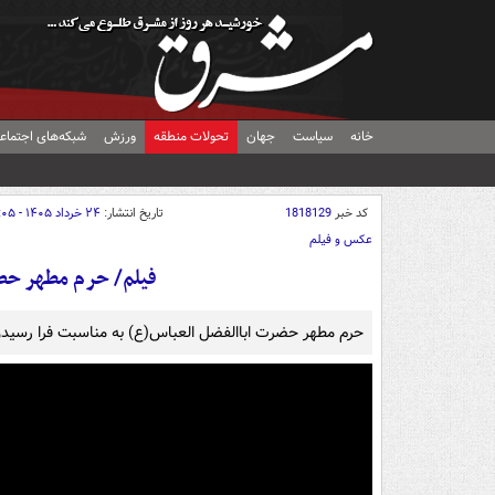
خانه
سیاست
جهان
تحولات منطقه
ورزش
شبکه‌های اجتماع
کد خبر
1818129
تاریخ انتشار:
۲۴ خرداد ۱۴۰۵ - ۰۰:۰۵
عکس و فیلم
فیلم/ حرم مطهر ح
حرم مطهر حضرت اباالفضل العباس(ع) به مناسبت فرا رسیدن ماه محرم ۱۴۴۸ هجری قمری با فرش 