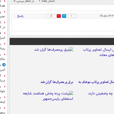
ا
انتشار یافته: 1
در انتظار بررسی: 0
هدف 
پ
پاسخ
نجیب
0
1
ا
در ک
ف
اسرا
ب
رسان
م
حاکم
ش
آمری
گ
دربار
ال تصاویر پرتاب موشک به
برق پرمصرف‌ها گران شد
م
خواه
ب
اینفا
ت
سعو