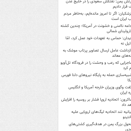
رتش یمن: نفتکش سعودی را در خلیج عدن
قرار دادیم
زشکیان: اگر تا امروز مانده‌ایم، به‌خاطر مردم
 ایران است
دامه ناامنی و خشونت در آمریکا؛ چندین کشته
ارولینای شمالی
یدان: حماس به تعهدات خود عمل کرد، امّا
ئیل نه
ازداشت عامل ارسال تصاویر پرتاب موشک به
ه‌های معاند
اجرایی که رعب و وحشت را در فرودگاه تل‌آویو
 کرد
بیه‌سازی حمله به پایگاه نیروهای دلتا فورس
کا
فت وگوی وزیران خارجه آمریکا و انگلیس
ه ایران
اکرون: اتحادیه اروپا فشار بر روسیه را افزایش
د داد
یانیه تند اتحادیه لیگ‌های اروپایی علیه
نتینو
حول بزرگ یمن در هدف‌گیری کشتی‌های
دی