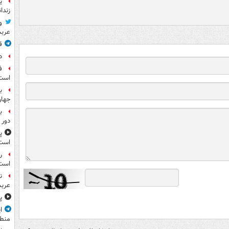
ی
زندا
و
عرب
ق
د
ف
است
ب
جها
ب
دور 
پ
است
ر
است
ن
عرب
پ
ا
منط