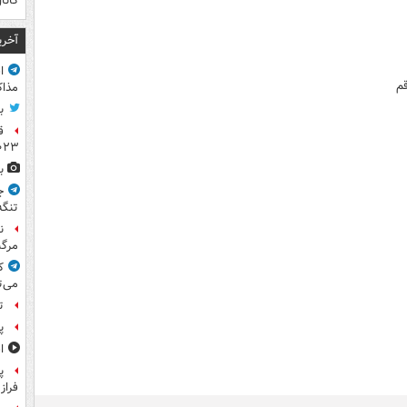
کانال ۱۴ اس
آخری
ا
قم
مذاک
ب
ق
۲۰۲۳ ر
ب
ج
تنگه
ن
مرگب
ک
می‌ت
ت
پ
ا
پ
فراز