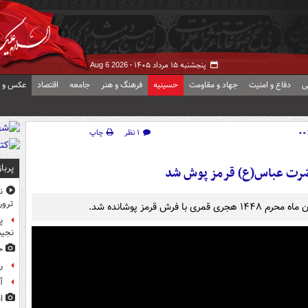
پنجشنبه ۱۵ مرداد ۱۴۰۵ -
Aug 6 2026
ی
دفاع و امنیت
جهاد و مقاومت
حسینیه
فرهنگ و هنر
جامعه
اقتصاد
عکس و ف
۱ نظر
چاپ
پربا
ضرت عباس(ع) قرمز پوش شد
ن
ترور
قرمز پوشانده شد.
پ
نجیب
ح
ر
آ
ا