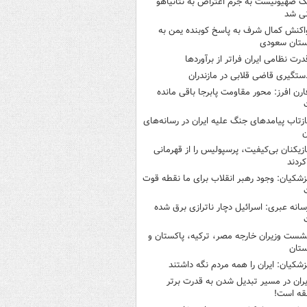
ک صهیونیست به جرم اعتراض به نتانیاهو
نی شد
اکنش کمال شرف به پاسخ کوبنده یمن به
ستان سعودی
درت نظامی ایران فراتر از برآوردها
ستگیری قاضی قلابی در مازندران
ارن افرز: محور مقاومت پابرجا باقی مانده
ازتاب پیامدهای جنگ علیه ایران در رسانه‌های
ن
ازیکنان بی‌کیفیت، پرسپولیس را از قهرمانی
کردند
زشکیان: وجود رهبر انقلاب برای ما نقطه قوت
سانه عبری: اسرائیل دچار ناترازی برق شده
شست وزیران خارجه مصر، ترکیه، پاکستان و
ستان
زشکیان: ایران را همه مردم نگه داشتند
یران در مسیر تبدیل شدن به قدرت برتر
قه است!