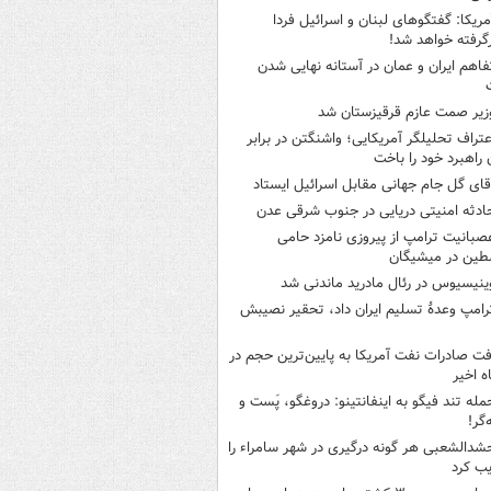
مریکا: گفتگوهای لبنان و اسرائیل فردا
گرفته خواهد شد!
فاهم ایران و عمان در آستانه نهایی شدن
زیر صمت عازم قرقیزستان شد
عتراف تحلیلگر آمریکایی؛ واشنگتن در برابر
ن راهبرد خود را باخت
قای گل جام جهانی مقابل اسرائیل ایستاد
ادثه امنیتی دریایی در جنوب شرقی عدن
صبانیت ترامپ از پیروزی نامزد حامی
طین در میشیگان
ینیسیوس در رئال مادرید ماندنی شد
رامپ وعدۀ تسلیم ایران داد، تحقیر نصیبش
فت صادرات نفت آمریکا به پایین‌ترین حجم در
مله تند فیگو به اینفانتینو: دروغگو، پَست‌ و
‌گر!
شدالشعبی هر گونه درگیری در شهر سامراء را
ب کرد