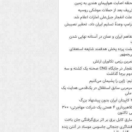
حظه اصابت هواپیمای هندی به زمین
ی‌یف بعد از حملات موشکی روسیه
لت انفجار جبل‌علی امارات اعلام شد
رامپ وعدۀ تسلیم ایران داد، تحقیر نصیبش
فاهم ایران و عمان در آستانه نهایی شدن
شت پرده پخش هدفمند شایعه استعفای
‌جمهور
مرین رزمی تکاوران ارتش
انفجار در جایگاه CNG صحنه یک کشته و سه
وم برجا گذاشت
یم: ژاپن را پشیمان می‌کنیم
رمربی سابق استقلال در یک‌قدمی هدایت یک
ملی
ن بدون پیشنهاد بزرگ
کلاهبرداری ۴ همتی یک شرکت مهاجرتی؛ ۳۰۰
 تاکنون
ارق کابل برق بر اثر برق‌گرفتگی جان باخت
فشاگری جنجالی جاسوس موساد در آنتن زنده