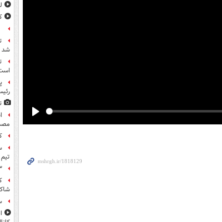
ل
ک
ع
ت
شد
ت
است
پ
رئیس
ت
Play
مصد
ک
س
تیم 
۳ کاپیتان ایرا
شاکی
س
ا