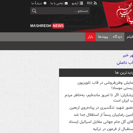
RSS
آرشیو
تماس با ما
دربارهٔ ما
MASHREGH
NEWS
یلم
دیدگاه
پیوندها
بازار
زدیدترین ها
مایش وطن‌فروشی در قاب تلویزیون
یستی موساد!
زشکیان: اگر تا امروز مانده‌ایم، به‌خاطر مردم
 ایران است
ضور شهید تنگسیری در پیاده‌روی اربعین
امین رضاییان رسماً از استقلال جدا شد
قای گل جام جهانی مقابل اسرائیل ایستاد
ستقبال از فرعون در ترکیه