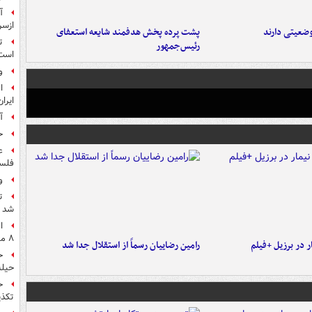
آ
ازسر
ضعیتی دارند
پشت پرده پخش هدفمند شایعه استعفای
ت
رئیس‌جمهور
است
و
ا
ایرا
آ
ح
ع
فلس
و
ت
شد
ا
۸ ماه اخیر
 در برزیل +فیلم
رامین رضاییان رسماً از استقلال جدا شد
ح
حیله
ح
تکذی