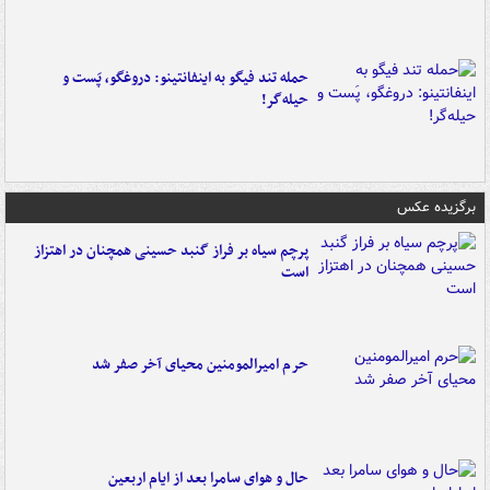
حمله تند فیگو به اینفانتینو: دروغگو، پَست‌ و
حیله‌گر!
برگزیده عکس
پرچم سیاه بر فراز گنبد حسینی همچنان در اهتزاز
است
حرم امیرالمومنین محیای آخر صفر شد
حال و هوای سامرا بعد از ایام اربعین