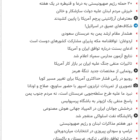
۲۰ حمله رژیم صهیونیستی به درعا و قنیطره در یک هفته
خیزش مردم لبنان علیه دولت سازشکار و خائن
معترضان آرژانتینی پرچم آمریکا را پایین کشیدند
شکاف‌های عمیق در اسرائیل!
هشدار مقام ارشد یمن به عربستان سعودی
اردوغان: توافقنامه مکه پذیرای مشارکت کشورهای دوست است
ادعای بسنت درباره توافق ایران و آمریکا
نتایج آزمون مدارس سمپاد اعلام شد
تاثیرات منفی جنگ علیه ایران بر بازار کار آمریکا
رونمایی از مختصات جدید تنگۀ هرمز
روبیو در رأس فشار حداکثری آمریکا برای تغییر مسیر کوبا
تصویری از تمرینات ترابزون اسپور با حضور ساویچ، صلاح و اونانا
نبرد ما علیه طرح سلطه‌جویی عربستان است، نه مردم جنوب یمن
پاسخ منفی یک لژیونر به باشگاه پرسپولیس
درخشش جوانان ایران در المپیاد جهانی هوش مصنوعی
پالایشگاه نفت اسلواکی منفجر شد
دور هفتم مذاکرات لبنان و رژیم صهیونیستی
ترامپ و سودای پیروزی در انتخابات میان‌دوره‌ای
جزئیات توافق دفاعی ترکیه، عربستان و پاکستان