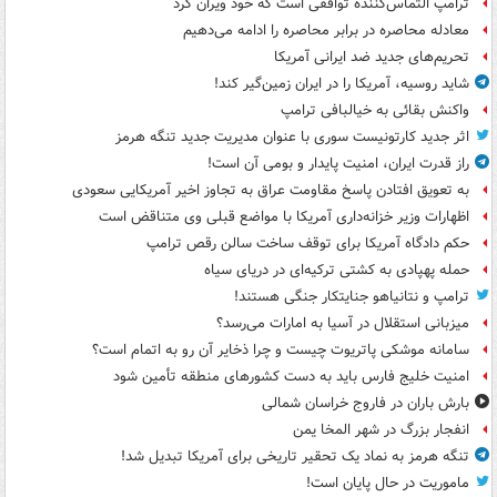
ترامپ التماس‌کننده توافقی است که خود ویران کرد
معادله محاصره در برابر محاصره را ادامه می‌دهیم
تحریم‌های جدید ضد ایرانی آمریکا
شاید روسیه، آمریکا را در ایران زمین‌گیر کند!
واکنش بقائی به خیالبافی ترامپ
اثر جدید کارتونیست سوری با عنوان مدیریت جدید تنگه هرمز
راز قدرت ایران، امنیت پایدار و بومی آن است!
به تعویق افتادن پاسخ مقاومت عراق به تجاوز اخیر آمریکایی سعودی
اظهارات وزیر خزانه‌داری آمریکا با مواضع قبلی وی متناقض است
حکم دادگاه آمریکا برای توقف ساخت سالن رقص ترامپ
حمله پهپادی به کشتی ترکیه‌ای در دریای سیاه
ترامپ و نتانیاهو جنایتکار جنگی هستند!
میزبانی استقلال در آسیا به امارات می‌رسد؟
سامانه موشکی پاتریوت چیست و چرا ذخایر آن رو به اتمام است؟
امنیت خلیج فارس باید به دست کشورهای منطقه تأمین شود
بارش باران در فاروج خراسان شمالی
انفجار بزرگ در شهر المخا یمن
تنگه هرمز به نماد یک تحقیر تاریخی برای آمریکا تبدیل شد!
ماموریت در حال پایان است!