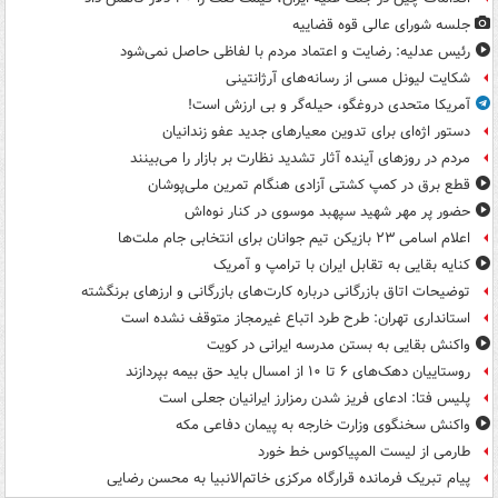
جلسه شورای عالی قوه قضاییه
رئیس عدلیه: رضایت و اعتماد مردم با لفاظی حاصل نمی‌شود
شکایت لیونل مسی از رسانه‌های آرژانتینی
آمریکا متحدی دروغگو، حیله‌گر و بی ارزش است!
دستور اژه‌ای برای تدوین معیارهای جدید عفو زندانیان
مردم در روزهای آینده آثار تشدید نظارت بر بازار را می‌بینند
قطع برق در کمپ کشتی آزادی هنگام تمرین ملی‌پوشان
حضور پر مهر شهید سپهبد موسوی در کنار نوه‌اش
اعلام اسامی ۲۳ بازیکن تیم جوانان برای انتخابی جام ملت‌ها
کنایه بقایی به تقابل ایران با ترامپ و آمریک
توضیحات اتاق بازرگانی درباره کارت‌های بازرگانی و ارزهای برنگشته
استانداری تهران: طرح طرد اتباع غیرمجاز متوقف نشده است
واکنش بقایی به بستن مدرسه ایرانی در کویت
روستاییان دهک‌های ۶ تا ۱۰ از امسال باید حق بیمه بپردازند
پلیس فتا: ادعای فریز شدن رمزارز ایرانیان جعلی است
واکنش سخنگوی وزارت خارجه به پیمان دفاعی مکه
طارمی از لیست المپیاکوس خط خورد
پیام تبریک فرمانده قرارگاه مرکزی خاتم‌الانبیا به محسن رضایی