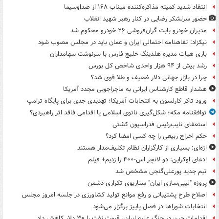
انتقاد شدید کمیته مذاکره‌کننده میناب ۱۶۸ از صداوسیما
حضور سرلشکر رضایی در کنار رهبر شهید انقلاب
مدیران خودرو بابت گران‌فروشی ۲۶ خودرو محکوم شد
نیکزاد: تفاهنامه احتمالی ایران و عمان باید در مجلس مصوب شود
بازی هیات مدیره هلدینگ خلیج فارس با سرنوشت سهامداران
رشد بیش از ۹۴ هزار واحدی شاخص کل بورس
چرا در بازار جهانی دلار ضعیف و طلا قوی شد؟
هشدار قاطع کارشناس ایرانی به ماجراجویی مجدد آمریکا
ورود تاکر کارلسون به انتخابات آمریکا؛ تهدیدی جدی برای پایگاه ترامپ
توافقنامه مکه؛ شکل‌گیری ناتوی اسلامی یا اقدامی فاقد اثر راهبردی؟
استعفای نایب‌رئیس فدراسیون کشتی
حکم اخراج ربیعی را چه کسی امضا کرد؟
اژه‌ای: بسیاری از کارگزاران نظام تکلیف‌مدار هستند
ادعای اوکراین: دو لانچر اس-۴۰۰ را زدیم+ فیلم
تیم جدید پورعلی‌گنجی مشخص شد
پروژه "لیبی‌سازی ایران" سناریوی تکراری دشمن
اصلاح طرح پشتیبانی و رفع موانع تولید کشاورزی در جلسه امروز مجلس
انتخابات شوراها در فصل پاییز برگزار می‌شود
اقدامات چین در جنگ علیه ایران، قیمت نفت را ۳۰ دلار کاهش داد