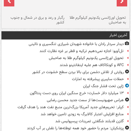
ی
تحویل اورژانسی یک‌ونیم کیلوگرم طلا
رگبار و رعد و برق در شمال و جنوب
با
به صاحبش
کشور
اه
آخرین اخبار
دیدار سردار رادان با خانواده‌ شهیدان شیرازی تنگسیری و نائینی
تل‌آویو: اجازه نمی‌دهیم ترکیه و قطر بر غزه نظارت کنند
تحویل اورژانسی یک‌ونیم کیلوگرم طلا به صاحبش
AFC و کونکاکاف هم علیه اینفانتینو شدند
روایتی از تلاش دشمن برای بالا بردن سطح خشونت در کشور
حملات سایبری پیشرفته به امارات
ژاپن تحت فشار جنگ ایران
۱۳ میلیارد دلار خسارت؛ خرج سنگین ایران روی دست پنتاگون
هراس صهیونیست‌ها از سمت جدید محسن رضایی
کپلر: تحریم‌های جدید آمریکا بزرگ‌ترین منبع نفت هند را هدف گرفت
منابع افزایش اعتبار کالابرگ به زودی تامین خواهد شد
گلزن قدبلند شگفتی تمرینات پرسپولیس شد
پزشکیان: مردم با حضور خود همه توطئه‌ها را نقش بر آب کردند