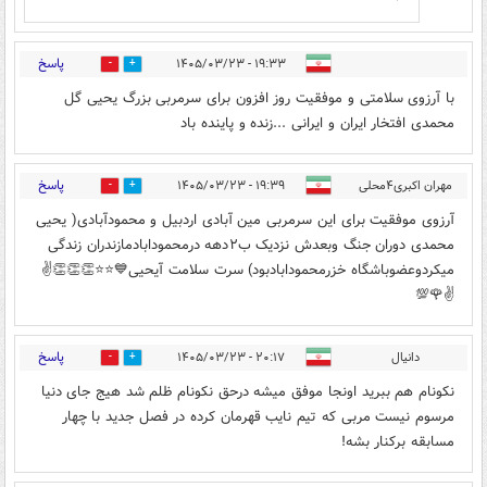
پاسخ
۱۹:۳۳ - ۱۴۰۵/۰۳/۲۳
0
5
با آرزوی سلامتی و موفقیت روز افزون برای سرمربی بزرگ یحیی گل
محمدی افتخار ایران و ایرانی ...زنده و پاینده باد
پاسخ
مهران اکبری۴محلی
۱۹:۳۹ - ۱۴۰۵/۰۳/۲۳
0
3
آرزوی موفقیت برای این سرمربی مین آبادی اردبیل و محمودآبادی( یحیی
محمدی دوران جنگ وبعدش نزدیک ب۲دهه درمحمودابادمازندران زندگی
میکردوعضوباشگاه خزرمحمودابادبود) سرت سلامت آیحیی💙⭐️⭐️👏👏👏✌️
✌️🌹💯
پاسخ
دانیال
۲۰:۱۷ - ۱۴۰۵/۰۳/۲۳
0
1
نکونام هم ببرید اونجا موفق میشه درحق نکونام ظلم شد هیج جای دنیا
مرسوم نیست مربی که تیم نایب قهرمان کرده در فصل جدید با چهار
مسابقه برکنار بشه!