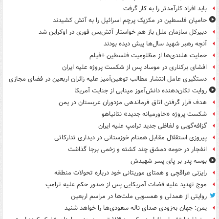
باید افراد کارآمدتر را به کار گرفت
حامیان فلسطین در مکزیک پرچم اسرائیل را به آتش کشیدند
دبیرکل سازمان ملل باز هم خواستار آتش‌بس فوری در اوکراین شد
آنچه رهبر شهید سال‌ها پیش دیده بودند
حمایت هلندی‌ها از مظلومیت فلسطین +فیلم
افشای برکناری در موساد پس از شکست پروژه علیه ایران
دستگیری عامل انتشار مطالب توهین‌آمیز علیه زائران اربعین در فضای مجازی
روایت تکان‌دهنده دانش‌آموز مینابی از جنایت آمریکا
هدف قرار گرفتن اتاق‌ فرماندهی مزدوران عربستان در یمن
شکست پروژه «خاورمیانه جدید» نتانیاهو
گزافه‌گویی و لفاظی جدید ترامپ علیه ایران
پیروزی استقلال مقابل همنام خوزستانی در دیداری تدارکاتی
انفجار در حومه دمشق چند کشته و زخمی برجا گذاشت
بوسه‌ پدر بر پای پسر شهیدش
رایزنی عراقچی و همتای موریتانی خود درباره تحولات منطقه
موج تهدید علیه قضات آمریکایی پس از صدور حکم علیه ترامپ
روایتی از همدلی و همسویی ملت‌ها در مراسم اربعین
یمن: جهان به‌زودی صدای ناله سعودی‌ها را خواهد شنید