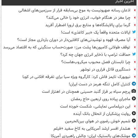
آخرین اخبار
اذعان رسانه صهیونیست به موج بی‌سابقه فرار از سرزمین‌های اشغالی
چرا مغز در هنگام خواب، انرژی خود را خالی می‌کند؟
گرما برای پالایشگاه‌ها و منابع برق اروپا اضطرار آفرید
ایالات متحده واقعاً یک «ببر کاغذی» است!
آیا مصرف قهوه و نوشیدنی‌های کافئین‌دار در دوران بارداری مجاز است؟
توقف طولانی کامیون‌ها پشت مرز؛ صورت‌حساب سنگینی که به اقتصاد می‌رسد
حماقت ترامپ با ذخایر انرژی جهان چه کرد؟
چرا تابستان فصل محبوب میکروب‌هاست؟
دستگیری قاتل فراری در نوشهر
نیویورک تایمز فاش کرد: کارگروه ویژه سیا برای تفرقه افکنی در کوبا
کنترل کامل تنگه هرمز در دست ایران!
پرچم سیاه بر فراز گنبد حسینی همچنان در اهتزاز است
ماجرای پیاده روی اربعین حاج رمضان
این دیپلماسی نمایشی، شکست خورده است
روایت پزشکیان از انحلال بانک آینده
شمیم خوش رضوی در هوای بین‌الحرمین
هشدار افسر ارشد آمریکایی به کاخ سفید +فیلم
موشک‌های بالستیک ایران؛ چالش راهبردی آمریکا