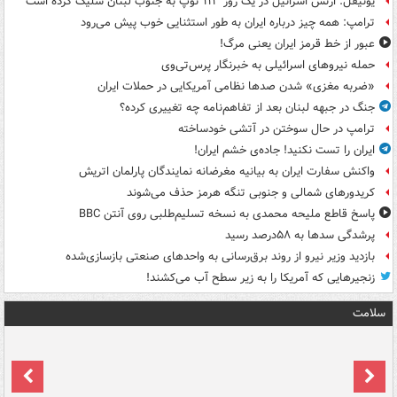
یونیفل: ارتش اسرائیل در یک روز ۱۱۳ توپ به جنوب لبنان شلیک کرده است
ترامپ: همه چیز درباره ایران به طور استثنایی خوب پیش می‌رود
عبور از خط قرمز ایران یعنی مرگ!
حمله نیروهای اسرائیلی به خبرنگار پرس‌تی‌وی
«ضربه مغزی» شدن صدها نظامی آمریکایی در حملات ایران
جنگ در جبهه لبنان بعد از تفاهم‌نامه چه تغییری کرده؟
ترامپ در حال سوختن در آتشی خودساخته
ایران را تست نکنید! جاده‌ی خشم ایران!
واکنش سفارت ایران به بیانیه مغرضانه نمایندگان پارلمان اتریش
کریدورهای شمالی و جنوبی تنگه هرمز حذف می‌شوند
پاسخ قاطع ملیحه محمدی به نسخه تسلیم‌طلبی روی آنتن BBC
پرشدگی سدها به ۵۸درصد رسید
بازدید وزیر نیرو از روند برق‌رسانی به واحدهای صنعتی بازسازی‌شده
زنجیرهایی که آمریکا را به زیر سطح آب می‌کشند!
سلامت
ت