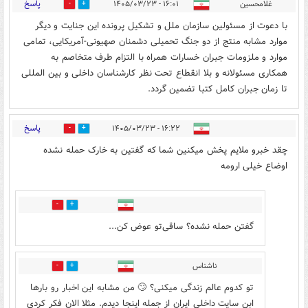
پاسخ
غلامحسین
۱۶:۰۱ - ۱۴۰۵/۰۳/۲۳
0
2
با دعوت از مسئولین سازمان ملل و تشکیل پرونده این جنایت و دیگر
موارد مشابه منتج از دو جنگ تحمیلی دشمنان صهیونی-آمریکایی، تمامی
موارد و ملزومات جبران خسارات همراه با التزام طرف متخاصم به
همکاری مسئولانه و بلا انقطاع تحت نظر کارشناسان داخلی و بین المللی
تا زمان جبران کامل کتبا تضمین گردد.
پاسخ
۱۶:۲۲ - ۱۴۰۵/۰۳/۲۳
4
0
چقد خبرو ملایم پخش میکنین شما که گفتین به خارک حمله نشده
اوضاع خیلی ارومه
0
3
گفتن حمله نشده؟ ساقی‌تو عوض کن...
ناشناس
0
0
تو کدوم عالم زندگی میکنی؟ 🙄 من مشابه این اخبار رو بارها
ابن سایت داخلی ایران از جمله اینجا دیدم. مثلا الان فکر کردی