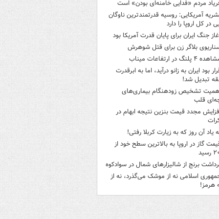
ریاد مردم «فدایی خامنه‌ای بودن» است
شریه آمریکایی: روسیه قدرتمندترین ناوگان
ی در کل اروپا را دارد
غاز جنگ ایران برای پایان قدرت آمریکا بود
ناریوی بلاگر زن برای قتل شوهرش
هده ۴ پلنگ در ارتفاعات میناب
رار بود ایران به زانو درآید، اما به ابرقدرت
ه تبدیل شد!
همیت تشخیص زودهنگام بیماری‌های
ه‌ای قلب
فزایش مجدد قیمت بنزین نتیجه ابهام در
رات
ه یاد آن روز که به زیارت کربلا رفتی!
یمت گاز در اروپا به بالاترین سطح خود از
سید
رداشت برنج از شالیزارهای شمال در سوادکوه
مهوری اسلامی نه از موشک می‌گذرد، نه از
 هرمز!