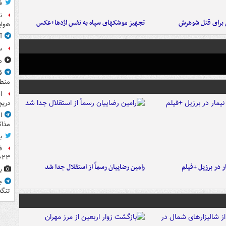
ف
ن
ن برای قتل شوهرش
تجهیز موشکهای سپاه به نفس اژدها+عکس
هوای
آ
س
مشا
ق
منطق
ا
دریچ
ا
مذاک
ب
ق
۲۰۲۳ ر
 در برزیل +فیلم
رامین رضاییان رسماً از استقلال جدا شد
ب
ج
تنگه