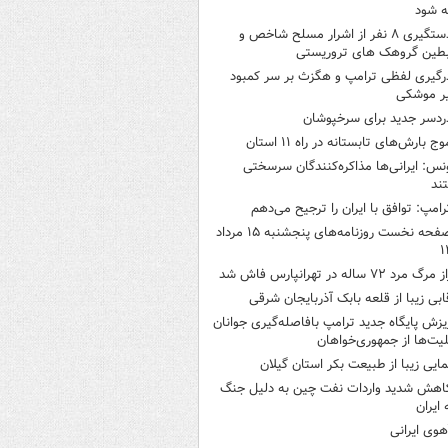
ه شود
دستگیری ۸ نفر از اشرار مسلح شاخص و
بطین گروهک های تروریستی
رگیری لفظی ترامپ و هگزث بر سر کمبود
ر موشکی
ردسر جدید برای سرخپوشان
وج بارش‌های تابستانه در راه ۱۱ استان
نس: ایرانی‌ها مذاکره‌کنندگان سرسختی
ند
رامپ: توافق با ایران را ترجیح می‌دهم
صفحه نخست روزنامه‌های پنجشنبه ۱۵ مرداد
۱
 مرگ مرد ۷۲ ساله در تهرانپارس فاش شد
ابی زیبا از قلعه بابک آذربایجان شرقی
یزش پایگاه جدید ترامپ بافاصله‌گیری جوانان
لیت‌ها از جمهوری‌خواهان
مایی زیبا از طبیعت بکر استان گیلان
اهش شدید واردات نفت چین به دلیل جنگ
 ایران
هوی ایرانی