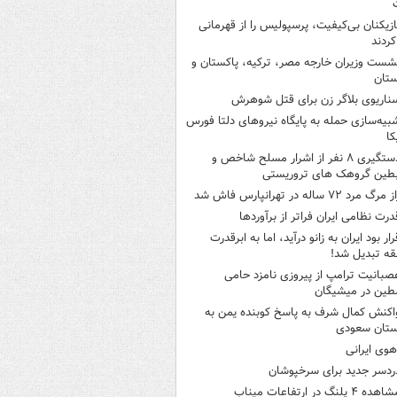
ازیکنان بی‌کیفیت، پرسپولیس را از قهرمانی
کردند
شست وزیران خارجه مصر، ترکیه، پاکستان و
ستان
ناریوی بلاگر زن برای قتل شوهرش
بیه‌سازی حمله به پایگاه نیروهای دلتا فورس
کا
دستگیری ۸ نفر از اشرار مسلح شاخص و
بطین گروهک های تروریستی
 مرگ مرد ۷۲ ساله در تهرانپارس فاش شد
درت نظامی ایران فراتر از برآوردها
رار بود ایران به زانو درآید، اما به ابرقدرت
ه تبدیل شد!
صبانیت ترامپ از پیروزی نامزد حامی
طین در میشیگان
اکنش کمال شرف به پاسخ کوبنده یمن به
ستان سعودی
هوی ایرانی
ردسر جدید برای سرخپوشان
هده ۴ پلنگ در ارتفاعات میناب