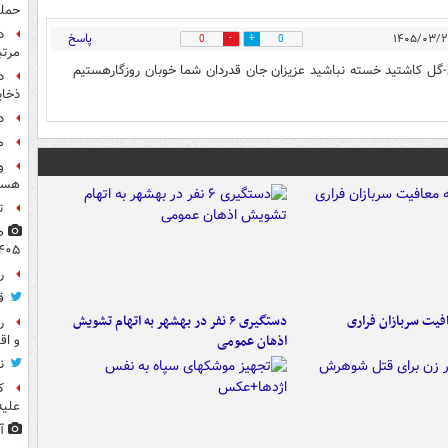
حمل
پاسخ
0
0
مرت
 اسلامی-گل کاشتید خسته نباشید عزیزان جان قدردان شما خوبان روزگارهستیم
د
ذخای
د
م
و
هست
ت
۴۰۵
راز
ق
فیت سربازان فراری
دستگیری ۶ نفر در بهشهر به اتهام تشویش
ر
اذهان عمومی
و اق
ن
ک
علیه
آ