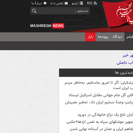
RSS
آرشیو
تماس با ما
دربارهٔ ما
MASHREGH
NEWS
یلم
دیدگاه
پیوندها
بازار
زدیدترین ها
زشکیان: اگر تا امروز مانده‌ایم، به‌خاطر مردم
 ایران است
قای گل جام جهانی مقابل اسرائیل ایستاد
رامپ وعدۀ تسلیم ایران داد، تحقیر نصیبش
ایان تلخ یک نزاع خانوادگی در دورود
جهیز موشکهای سپاه به نفس اژدها+عکس
فاهم ایران و عمان در آستانه نهایی شدن