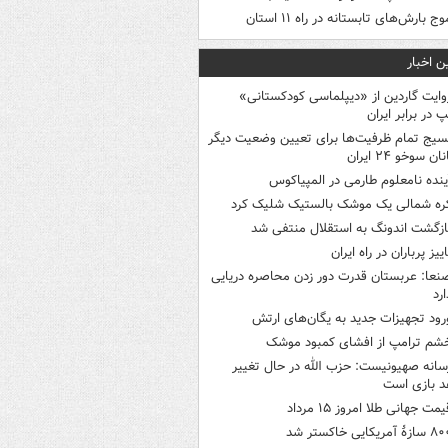
وج بارش‌های تابستانه در راه ۱۱ استان
ن اخبار
وایت گاردین از «دیپلماسی کودکستانی»
پ در برابر ایران
سیج تمام ظرفیت‌ها برای تعیین وضعیت دیگر
ن سوخو ۲۴ ایران
ینده نامعلوم طارمی در المپیاکوس
ره شمالی یک موشک بالستیک شلیک کرد
ازگشت اندونگ به استقلال منتفی شد
اییز پرباران در راه ایران
نعا: عربستان قدرت دور زدن محاصره دریایی
ارد
رود تجهیزات جدید به یگان‌های ارتش
شم ترامپ از افشای کمبود موشک
سانه صهیونیست: حزب الله در حال تغییر
د بازی است
یمت جهانی طلا امروز ۱۵ مرداد
ازۀ آمریکایی خاکستر شد