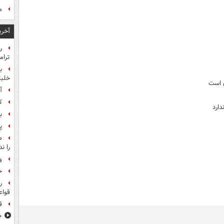
م
آخری
ر
ترام
ب
خلبانا
ن است
آ
ک
دارد
ب
پ
ص
را ند
و
خ
ر
قواع
ق
۸۰۰ س