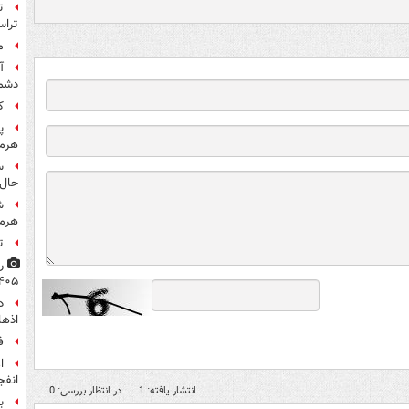
تراس
م
آ
دشم
کا
پ
هرمز
س
حال 
ش
هرم
ت
۴۰۵
اذها
ف
انفج
انتشار یافته: 1
در انتظار بررسی: 0
ب