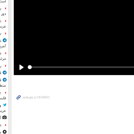
است
ب
دور 
ن
عرب
س
ش
آمری
مرت
راز
Play
ق
ق
منطق
ع
فلس
و
عرب
آ
د
مشا