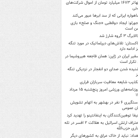
تهاتر ۱۶۷۳ میلیارد تومان از اموال شرکت‌های
تی
اهواره ایرانی که از سد ابرها عبور می‌کند
جورلو: ایجاد دوقطبی «جنگ و صلح‌» بازی
ن است
لابرگ ۳ گروه شارژ شد
اکستان: تلاش‌های دیپلماتیک در مورد تنگه
 ادامه دارد
فیر ایران در ژاپن: همان فاجعه هیروشیما در
تکرار است
نیده شدن صدای دو انفجار در نزدیکی تنگه
ز
کذیب شایعه معافیت سربازان فراری
روزنامه‌های ورزشی امروز پنج‌شنبه ۱۵ مرداد
۱
دستگیری ۶ نفر در بهشهر به اتهام تشویش
ن عمومی
یفا توهین‌کنندگان به اینفانتینو را تهدید کرد
اعتراف ارتش اسرائیل به هلاکت ۲ افسر در تله
اری حزب‌الله
غداد: نباید از خاک عراق به کشورهای دیگر