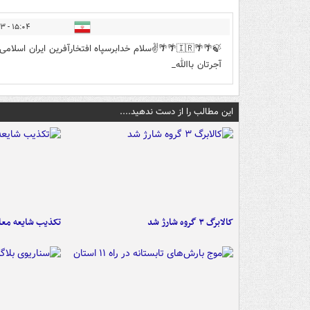
۱۵:۰۴ - ۱۴۰۵/۰۳/۲۳
🍃🌴🌴🇮🇷🌴🌴✌️سلام خدابرسپاه افتخارآفرین ایران
آجرتان باالله_
این مطالب را از دست ندهید....
کالابرگ ۳ گروه شارژ شد
تکذیب شایعه معا