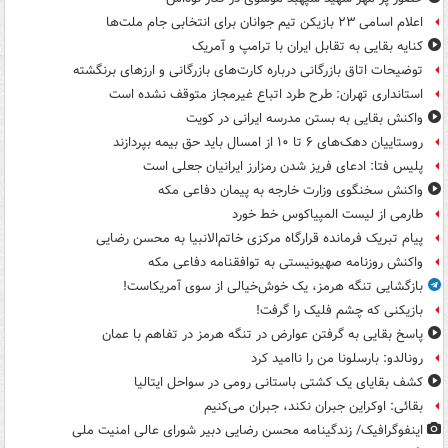
اعلام اسامی ۲۳ بازیکن تیم جوانان برای انتخابی جام ملت‌ها
کنایه بقایی به تقابل ایران با ترامپ و آمریک
توضیحات اتاق بازرگانی درباره کارت‌های بازرگانی و ارزهای برنگشته
استانداری تهران: طرح طرد اتباع غیرمجاز متوقف نشده است
واکنش بقایی به بستن مدرسه ایرانی در کویت
روستاییان دهک‌های ۶ تا ۱۰ از امسال باید حق بیمه بپردازند
پلیس فتا: ادعای فریز شدن رمزارز ایرانیان جعلی است
واکنش سخنگوی وزارت خارجه به پیمان دفاعی مکه
طارمی از لیست المپیاکوس خط خورد
پیام تبریک فرمانده قرارگاه مرکزی خاتم‌الانبیا به محسن رضایی
واکنش روزنامه صهیونیستی به توافقنامه دفاعی مکه
بازگشایی تنگه هرمز، یک خوش‌خیالی از سوی آمریکاست!
بازیکنی که چشم فلیک را گرفت!
پاسخ بقایی به گرفتن عوارض در تنگه هرمز در تفاهم با عمان
رونالدو: بارسلونا من را ناامید کرد
کشف بقایای یک کشتی باستانی رومی در سواحل ایتالیا
بقائی: اوکراین جبران نکند، جبران می‌کنیم
اینفوگرافیک/ زندگینامه محسن رضایی دبیر شورای عالی امنیت‌ ملی