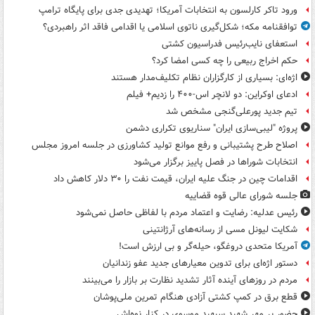
ورود تاکر کارلسون به انتخابات آمریکا؛ تهدیدی جدی برای پایگاه ترامپ
توافقنامه مکه؛ شکل‌گیری ناتوی اسلامی یا اقدامی فاقد اثر راهبردی؟
استعفای نایب‌رئیس فدراسیون کشتی
حکم اخراج ربیعی را چه کسی امضا کرد؟
اژه‌ای: بسیاری از کارگزاران نظام تکلیف‌مدار هستند
ادعای اوکراین: دو لانچر اس-۴۰۰ را زدیم+ فیلم
تیم جدید پورعلی‌گنجی مشخص شد
پروژه "لیبی‌سازی ایران" سناریوی تکراری دشمن
اصلاح طرح پشتیبانی و رفع موانع تولید کشاورزی در جلسه امروز مجلس
انتخابات شوراها در فصل پاییز برگزار می‌شود
اقدامات چین در جنگ علیه ایران، قیمت نفت را ۳۰ دلار کاهش داد
جلسه شورای عالی قوه قضاییه
رئیس عدلیه: رضایت و اعتماد مردم با لفاظی حاصل نمی‌شود
شکایت لیونل مسی از رسانه‌های آرژانتینی
آمریکا متحدی دروغگو، حیله‌گر و بی ارزش است!
دستور اژه‌ای برای تدوین معیارهای جدید عفو زندانیان
مردم در روزهای آینده آثار تشدید نظارت بر بازار را می‌بینند
قطع برق در کمپ کشتی آزادی هنگام تمرین ملی‌پوشان
حضور پر مهر شهید سپهبد موسوی در کنار نوه‌اش