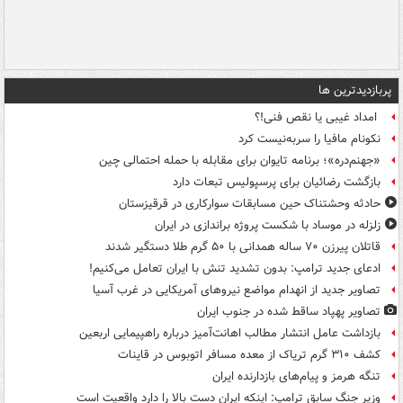
پربازدیدترین ها
امداد غیبی یا نقص فنی!؟
نکونام مافیا را سربه‌نیست کرد
«جهنم‌دره»؛ برنامه تایوان برای مقابله با حمله احتمالی چین
بازگشت رضائیان برای پرسپولیس تبعات دارد
حادثه وحشتناک حین مسابقات سوارکاری در قرقیزستان
زلزله در موساد با شکست پروژه براندازی در ایران
قاتلان پیرزن ۷۰ ساله همدانی با ۵۰ گرم طلا دستگیر شدند
ادعای جدید ترامپ: بدون تشدید تنش با ایران تعامل می‌کنیم!
تصاویر جدید از انهدام مواضع نیروهای آمریکایی در غرب آسیا
تصاویر پهپاد ساقط شده در جنوب ایران
بازداشت عامل انتشار مطالب اهانت‌آمیز درباره راهپیمایی اربعین
کشف ۳۱۰ گرم تریاک از معده مسافر اتوبوس در قاینات
تنگه هرمز و پیام‌های بازدارنده ایران
وزیر جنگ سابق ترامپ: اینکه ایران دست بالا را دارد واقعیت است