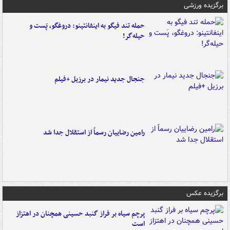
برگزیده ورزشی
حمله تند فیگو به اینفانتینو: دروغگو، پَست‌ و
حیله‌گر!
جنجال جدید نیمار در برزیل +فیلم
رامین رضاییان رسماً از استقلال جدا شد
برگزیده عکس
پرچم سیاه بر فراز گنبد حسینی همچنان در اهتزاز
است