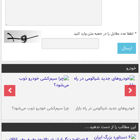
*
لطفا عدد مقابل را در جعبه متن وارد کنید
خودرو
خودروهای جدید شیائومی در راه بازار
چرا سیم‌کشی خودرو ذوب می‌شود؟
شو
این مطالب را از دست ندهید....
۶ دستاورد بزرگ ایران در ۱۶۰ روز رهبری رهبر انقلاب