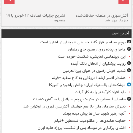
تصادف مرگبار در محور اهواز–شوش ۲
آتش‌سوزی در منطقه حفاظت‌شده
تشریح جزئیات تصادف ۱۲ خودرو با ۱۹
پا
دیزمار مهار شد
مصدوم
آخرین اخبار
پرچم سیاه بر فراز گنبد حسینی همچنان در اهتزاز است
ماجرای پیاده روی اربعین حاج رمضان
این دیپلماسی نمایشی، شکست خورده است
روایت پزشکیان از انحلال بانک آینده
شمیم خوش رضوی در هوای بین‌الحرمین
هشدار افسر ارشد آمریکایی به کاخ سفید +فیلم
موشک‌های بالستیک ایران؛ چالش راهبردی آمریکا
باید افراد کارآمدتر را به کار گرفت
حامیان فلسطین در مکزیک پرچم اسرائیل را به آتش کشیدند
دبیرکل سازمان ملل باز هم خواستار آتش‌بس فوری در اوکراین شد
آنچه رهبر شهید سال‌ها پیش دیده بودند
حمایت هلندی‌ها از مظلومیت فلسطین +فیلم
افشای برکناری در موساد پس از شکست پروژه علیه ایران