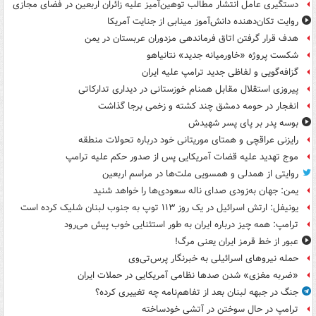
دستگیری عامل انتشار مطالب توهین‌آمیز علیه زائران اربعین در فضای مجازی
روایت تکان‌دهنده دانش‌آموز مینابی از جنایت آمریکا
هدف قرار گرفتن اتاق‌ فرماندهی مزدوران عربستان در یمن
شکست پروژه «خاورمیانه جدید» نتانیاهو
گزافه‌گویی و لفاظی جدید ترامپ علیه ایران
پیروزی استقلال مقابل همنام خوزستانی در دیداری تدارکاتی
انفجار در حومه دمشق چند کشته و زخمی برجا گذاشت
بوسه‌ پدر بر پای پسر شهیدش
رایزنی عراقچی و همتای موریتانی خود درباره تحولات منطقه
موج تهدید علیه قضات آمریکایی پس از صدور حکم علیه ترامپ
روایتی از همدلی و همسویی ملت‌ها در مراسم اربعین
یمن: جهان به‌زودی صدای ناله سعودی‌ها را خواهد شنید
یونیفل: ارتش اسرائیل در یک روز ۱۱۳ توپ به جنوب لبنان شلیک کرده است
ترامپ: همه چیز درباره ایران به طور استثنایی خوب پیش می‌رود
عبور از خط قرمز ایران یعنی مرگ!
حمله نیروهای اسرائیلی به خبرنگار پرس‌تی‌وی
«ضربه مغزی» شدن صدها نظامی آمریکایی در حملات ایران
جنگ در جبهه لبنان بعد از تفاهم‌نامه چه تغییری کرده؟
ترامپ در حال سوختن در آتشی خودساخته