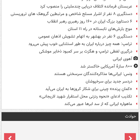
عربستان فرمانده ائتلاف دریایی چندملیتی را منصوب کرد
دستگیری ۸ نفر از اشرار مسلح شاخص و مرتبطین گروهک های تروریستی
۶ دستاورد بزرگ ایران در ۱۶۰ روز رهبری رهبر انقلاب
موج بارش‌های تابستانه در راه ۱۱ استان
دستگیری ۶ نفر در بهشهر به اتهام تشویش اذهان عمومی
ترامپ: همه چیز درباره ایران به طور استثنایی خوب پیش می‌رود
درگیری لفظی ترامپ و هگزث بر سر کمبود ذخایر موشکی
آهوی ایرانی
۸۰۰ سازۀ آمریکایی خاکستر شد
ونس: ایرانی‌ها مذاکره‌کنندگان سرسختی هستند
دردسر جدید برای سرخپوشان
«کمانِ پرنده» چینی برای شکار کروزها به ایران می‌آید
تکذیب ادعای «نحوه ردزنی محل استقرار شهید لاریجانی»
ماهواره ایرانی که از سد ابرها عبور می‌کند
حوادث