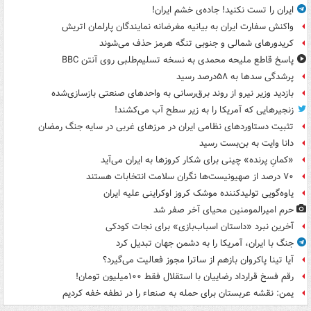
ایران را تست نکنید! جاده‌ی خشم ایران!
واکنش سفارت ایران به بیانیه مغرضانه نمایندگان پارلمان اتریش
کریدورهای شمالی و جنوبی تنگه هرمز حذف می‌شوند
پاسخ قاطع ملیحه محمدی به نسخه تسلیم‌طلبی روی آنتن BBC
پرشدگی سدها به ۵۸درصد رسید
بازدید وزیر نیرو از روند برق‌رسانی به واحدهای صنعتی بازسازی‌شده
زنجیرهایی که آمریکا را به زیر سطح آب می‌کشند!
تثبیت دستاوردهای نظامی ایران در مرزهای غربی در سایه جنگ رمضان
دانا وایت به بن‌بست رسید
«کمانِ پرنده» چینی برای شکار کروزها به ایران می‌آید
۷۰ درصد از صهیونیست‌ها نگران سلامت انتخابات هستند
یاوه‌گویی تولیدکننده موشک کروز اوکراینی علیه ایران
حرم امیرالمومنین محیای آخر صفر شد
آخرین نبرد «داستان اسباب‌بازی» برای نجات کودکی
جنگ با ایران، آمریکا را به دشمن جهان تبدیل کرد
آیا تینا پاکروان بازهم از ساترا مجوز فعالیت می‌گیرد؟
رقم فسخ قرارداد رضاییان با استقلال فقط ۱۰۰میلیون تومان!
یمن: نقشه عربستان برای حمله به صنعاء را در نطفه خفه کردیم