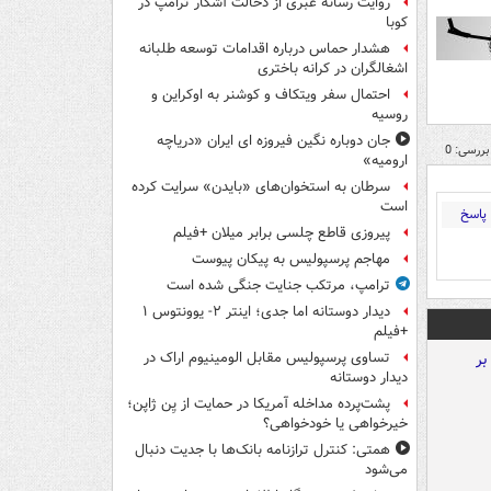
روایت رسانه عبری از دخالت آشکار ترامپ در
کوبا
هشدار حماس درباره اقدامات توسعه طلبانه
اشغالگران در کرانه باختری
احتمال سفر ویتکاف و کوشنر به اوکراین و
روسیه
جان دوباره نگین فیروزه ای ایران «دریاچه
بررسی: 0
ارومیه»
سرطان به استخوان‌های «بایدن» سرایت کرده
است
پاسخ
پیروزی قاطع چلسی برابر میلان +فیلم
مهاجم پرسپولیس به پیکان پیوست
ترامپ، مرتکب جنایت جنگی شده است
دیدار دوستانه اما جدی؛ اینتر ۲- یوونتوس ۱
+فیلم
تساوی پرسپولیس مقابل الومینیوم اراک در
دیدار دوستانه
پشت‌پرده مداخله آمریکا در حمایت از یِن ژاپن؛
خیرخواهی یا خودخواهی؟
همتی: کنترل ترازنامه بانک‌ها با جدیت دنبال
می‌شود