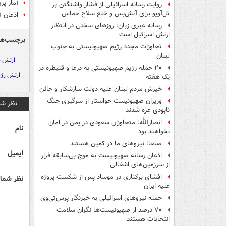
آمار پریش
روایت رسانه اسرائیلی از فشار واشنگتن بر
تل‌آویو برای آتش‌بس و خلع سلاح حماس
اذعان تل‌آ
رسانه عبری زبان: روزهای سختی در انتظار
ارتش اسرائیل است
برچسب‌ها
تجاوزات مجدد رژیم صهیونیستی به جنوب
لبنان
ارتش 
۲۰ حمله رژیم صهیونیستی به درعا و قنیطره در
ارتش رژ
یک هفته
خیزش مردم لبنان علیه دولت سازشکار و خائن
وزیران صهیونیست خواستار از سرگیری جنگ
نظر شم
نابودی غزه شدند
انصارالله: متجاوزان سعودی در یمن در امان
نام
نخواهند بود
صنعا: نیروهای ما در کمین‌ هستند
ایمیل
اذعان رسانه صهیونیست به موج بی‌سابقه فرار
از سرزمین‌های اشغالی
افشای برکناری در موساد پس از شکست پروژه
نظر شما 
علیه ایران
حمله نیروهای اسرائیلی به خبرنگار پرس‌تی‌وی
۷۰ درصد از صهیونیست‌ها نگران سلامت
انتخابات هستند