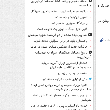
لحظه انفجار جایگاه CNG "صحنه" در دوربین
صریفا و
مداربسته
بیانیه سپاه پاسداران به مناسبت روز خبرنگار
"سوپر ال‌نینو"در راه است؟
بنان در
پالایشگاه سیزران منفجر شد
فارن افرز: جنگ با ایران یک فاجعه است
تصاویر دیده‌ نشده از دو فرمانده شهید موشکی
پاکستان: باید در برابر اسرائیل متحد شویم
جزئیات جدید از نفتکش منفجر شده در هرمز
پاسخ معنادار هوافضای سپاه به تهدیدات
آمریکایی‌ها
هشدار ارشدترین ژنرال آمریکا درباره
محدودیت‌های نظامی علیه ایران
مقصد جدید پسر زیدان
حتی اوکراین هم به ترکیه حمله کرد
تاکید وزارت خارجه بر لزوم روشن شدن ابعاد
جنایت تروریستی مزار شریف
از این به بعد دیگر نامه‌های استقلال را امضا
نمی‌کنم
خدمه ناو لینکلن: پس از ۸ ماه حضور در دریا