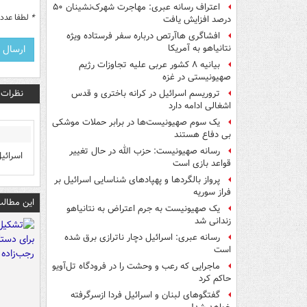
اعتراف رسانه عبری: مهاجرت شهرک‌نشینان ۵۰
*
لطفا عدد م
درصد افزایش یافت
افشاگری هاآرتص درباره سفر فرستاده ویژه
نتانیاهو به آمریکا
بیانیه ۸ کشور عربی علیه تجاوزات رژیم
صهیونیستی در غزه
نظرات
تروریسم اسرائیل در کرانه باختری و قدس
اشغالی ادامه دارد
یک‌ سوم صهیونیست‌ها در برابر حملات موشکی
بی دفاع هستند
رسانه صهیونیست: حزب الله در حال تغییر
اسرائی
قواعد بازی است
پرواز بالگردها و پهپادهای شناسایی اسرائیل بر
فراز سوریه
این مطالب
یک صهیونیست به جرم اعتراض به نتانیاهو
زندانی شد
رسانه عبری: اسرائیل دچار ناترازی برق شده
است
ماجرایی که رعب و وحشت را در فرودگاه تل‌آویو
حاکم کرد
گفتگوهای لبنان و اسرائیل فردا ازسرگرفته