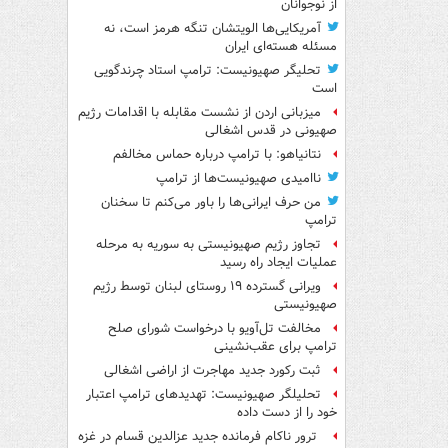
از نوجوانان
آمریکایی‌ها الویتشان تنگه هرمز است، نه
مسئله هسته‌ای ایران
تحلیگر صهیونیست: ترامپ استاد چرندگویی
است
میزبانی اردن از نشست مقابله با اقدامات رژیم
صهیونی در قدس اشغالی
نتانیاهو: با ترامپ درباره حماس مخالفم
ناامیدی صهیونیست‌ها از ترامپ
من حرف ایرانی‌ها را باور می‌کنم تا سخنان
ترامپ
تجاوز رژیم صهیونیستی به سوریه به مرحله
عملیات ایجاد راه رسید
ویرانی گسترده ۱۹ روستای لبنان توسط رژیم
صهیونیستی
مخالفت تل‌آویو با درخواست شورای صلح
ترامپ برای عقب‌نشینی
ثبت رکورد جدید مهاجرت از اراضی اشغالی
تحلیلگر صهیونیست: تهدیدهای ترامپ اعتبار
خود را از دست داده
ترور ناکام فرمانده جدید عزالدین قسام در غزه