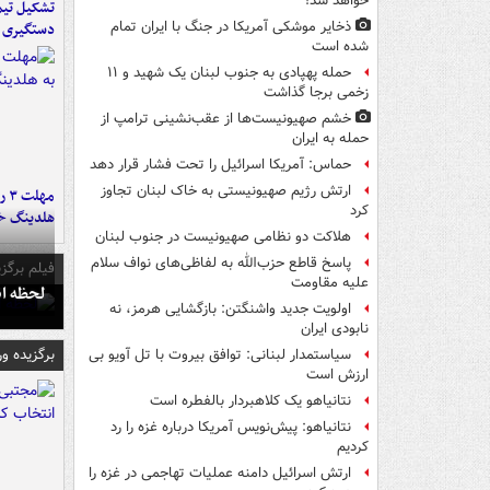
خواهد شد!
تشکیل تیم 
ذخایر موشکی آمریکا در جنگ با ایران تمام
دستگیری ع
شده است
حمله پهپادی به جنوب لبنان یک شهید و ۱۱
زخمی برجا گذاشت
خشم صهیونیست‌ها از عقب‌نشینی ترامپ از
حمله به ایران
حماس: آمریکا اسرائیل را تحت فشار قرار دهد
ارتش رژیم صهیونیستی به خاک لبنان تجاوز
مه
کرد
هلدینگ خ
هلاکت دو نظامی صهیونیست در جنوب لبنان
پاسخ قاطع حزب‌الله به لفاظی‌های نواف سلام
فیلم برگزی
علیه مقاومت
لحظه انفجار جایگاه
اولویت جدید واشنگتن: بازگشایی هرمز، نه
نابودی ایران
برگزیده و
سیاستمدار لبنانی: توافق بیروت با تل آویو بی
ارزش است
نتانیاهو یک کلاهبردار بالفطره است
نتانیاهو: پیش‌نویس آمریکا درباره غزه را رد
کردیم
ارتش اسرائیل دامنه عملیات تهاجمی در غزه را