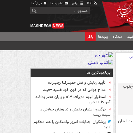
RSS
آرشیو
تماس با ما
دربارهٔ ما
MASHREGH
NEWS
یلم
دیدگاه
پیوندها
بازار
اپ
پربازدیدترین ها
تأیید ربایش و قتل حمیدرضا رجب‌زاده
مداح جوانی که در خون خود غلتید +فیلم
استقرار انبوه «دی‌اف‑۱۷» و پایان عصر پدافند
آمریکا +عکس
درگیری اعضای داعش و نیروهای جولانی در
سیده زینب
ه لبنان
پزشکیان: جنایات امروز واشنگتن را هم محکوم
کنید