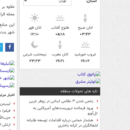
استان:
علاوه بر
محله الر
این مناب
اذان صبح
طلوع آفتاب
اذان ظهر
شهر بنت 
۱۲:۱۰
۰۵:۱۸
۰۳:۴۳
غروب خورشید
اذان مغرب
نیمه‌شب شرعی
۲۳:۲۳
۱۹:۲۱
۱۹:۰۲
تازه های تحولات منطقه
اخبار مرتب
زخمی شدن ۳ نظامی لبنانی در زوطر غربی
لیبرمن:
ورود فرمانده تروریست‌های آمریکایی به
فیلم/ ش
تل‌آویو
حزب‌الل
هشدار حماس درباره اقدامات توسعه طلبانه
ارتش اس
اشغالگران در کرانه باختری