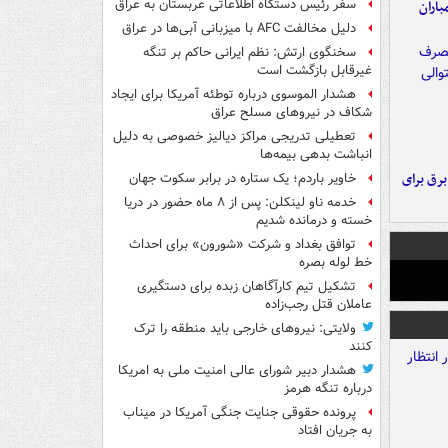
سفر رئیس دستگاه اطلاعاتی عربستان به عراق
اران
دلیل مخالفت AFC با میزبانی آبی‌ها در عراق
سخنگوی ارتش: نظم ایرانی حاکم بر تنگه
غیرقابل بازگشت است
هشدار الموسوی درباره توطئه آمریکا برای ایجاد
شکاف در نیروهای مسلح عراق
تعطیلی تدریجی مراکز دیالیز خصوصی به دلیل
انباشت بدهی بیمه‌ها
 برق برای
خاویر باردم؛ یک ستاره در برابر سکوت جهان
خدمه ناو لینکلن: پس از ۸ ماه حضور در دریا
خسته و درمانده‌ شدیم
توافق بغداد و شرکت «شورون» برای احداث
خط لوله بصره
تشکیل تیم کارآگاهان زبده برای دستگیری
عاملان قتل رجب‌زاده
ولایتی: نیروهای خارجی باید منطقه را ترک
کنند
هشدار دبیر شورای عالی امنیت ملی به امریکا
درباره تنگه هرمز
پرونده حقوقی جنایت جنگی آمریکا در میناب
به جریان افتاد