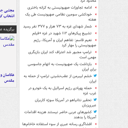
محدود کرد
ادامه تجاوزات صهیونیستی به کرانه باختری
مجتبی جبا
خودکشی سومین نظامی صهیونیست طی یک
انتخاب کر
هفته
شمار شهدای غزه به ۷۳ هزار و ۳۷۷ نفر رسید
برگزیده 
تشییع پیکرهای ۱۱۲ شهید در غزه +فیلم
نعیم قاسم: تفاهم ایران و آمریکا، رژیم
صهیونیستی را مهار کرد
ترامپ مجبور شد اعتراف کند ایران بازیگری
مهمی است
بازداشت یک صهیونیست به اتهام جاسوسی
برای ایران
عکاسان و 
خشم لیبرمن از عقب‌نشینی ترامپ از حمله به
مقدس
ایران
حمله پهپادی رژیم اسرائیل به یک خودرو در
غرب غزه
تحقیر نتانیاهو در آمریکا سوژه کاربران
عبری‌زبان
کشورهای عربی حاضر نیستند هزینه اقدامات
آمریکا را بدهند
افشاگری رسانه عبری از سوء استفاده خاخام‌ها