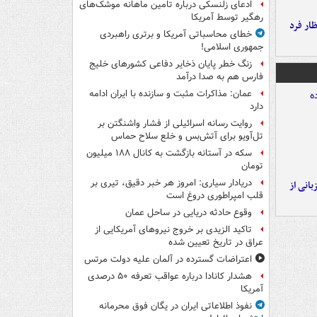
ادعای زلنسکی درباره تامین ماهانه موشک‌های
رهگیر توسط آمریکا
ار فرد
خطای محاسباتی آمریکا و برتری راهبردی
جمهوری اسلامی!
زنگ خطر پایان ذخایر دفاعی کشورهای خلیج
فارس هم به صدا درآمد
عمان: مذاکرات مثبت و سازنده با ایران ادامه
دارد
روایت رسانه اسرائیلی از فشار واشنگتن بر
تل‌آویو برای آتش‌بس و خلع سلاح حماس
سکه در آستانه بازگشت به کانال ۱۸۸ میلیون
تومان
دریادار سیاری: امروز هر خبر دقیق، تیری بر
انی از
قلب امپراطوری دروغ است
وقوع حادثه دریایی در ساحل عمان
تاکید الزیدی بر خروج نیروهای آمریکایی از
عراق در تاریخ تعیین شده
اعتراضات گسترده در آلمان علیه دولت مرتس
هشدار کانادا درباره عواقب تعرفه ۵۰ درصدی
آمریکا
نفوذ اطلاعاتی ایران در یگان فوق محرمانه