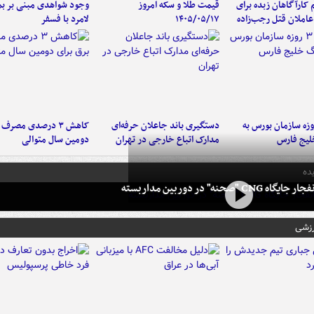
کارآگاهان زبده برای
قیمت طلا و سکه امروز
وجود شواهدی مبنی بر بمب
املان قتل رجب‌زاده
۱۴۰۵/۰۵/۱۷
لامرد با فسفر
لت ۳ روزه سازمان بورس به
دستگیری باند جاعلان حرفه‌ای
کاهش ۳ درصدی مصرف
لیج فارس
مدارک اتباع خارجی در تهران
دومین سال متوالی
ده
 CNG "صحنه" در دوربین مداربسته
رزشی