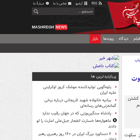
RSS
آرشیو
تماس با ما
دربارهٔ ما
MASHREGH
NEWS
یلم
دیدگاه
پیوندها
بازار
اپ
پربازدیدترین ها
 فقط سکوت
یاوه‌گویی تولیدکننده موشک کروز اوکراینی
علیه ایران
بیانیه خانواده شهید لاریجانی درباره برخی
گمانه‌زنی‌های رسانه‌ای
پادشاه سنگین‌وزنی که در جهان رقیب ندارد
ماهواره‌ها خسارت انفجار جبل‌علی امارت را لو
دادند
۶ دستاورد بزرگ ایران در ۱۶۰ روز رهبری رهبر
از سکوت
انقلاب