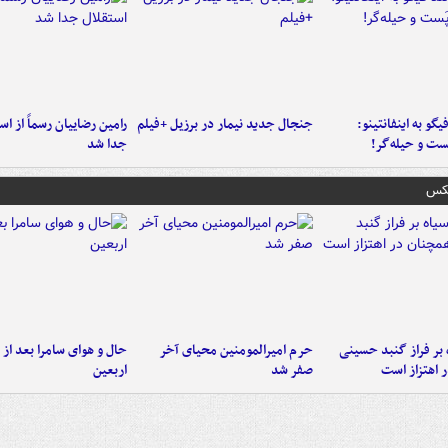
یگو به اینفانتینو:
جنجال جدید نیمار در برزیل +فیلم
رامین رضاییان رسماً از اس
ست‌ و حیله‌گر!
جدا شد
عکس
 بر فراز گنبد حسینی
حرم امیرالمومنین محیای آخر
حال و هوای سامرا بعد از ا
 اهتزاز است
صفر شد
اربعین