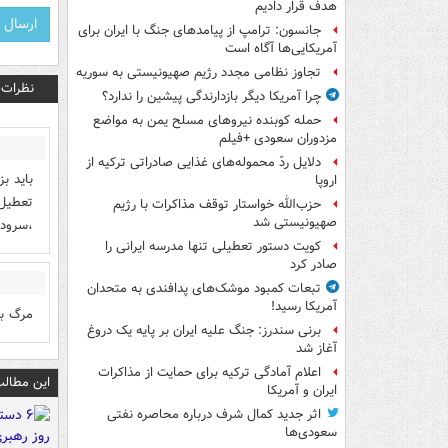
هدف قرار دادیم
جانسون: ترامپ از پیامدهای جنگ با ایران برای
آمریکایی‌ها آگاه است
تجاوز نظامی مجدد رژیم صهیونیستی به سوریه
نظرات
چرا آمریکا دیگر بازدارندگی پیشین را ندارد؟
حمله کوبنده نیروهای مسلح یمن به مواضع
مزدوران سعودی +فیلم
دلایل ردّ محموله‌های غذایی صادراتی ترکیه از
باید ب
اروپا
تعطیل 
حزب‌الله خواستار توقف مذاکرات با رژیم
صهیونیستی شد
،سرود 
کویت دستور تعطیلی تنها مدرسه ایرانی را
صادر کرد
تبعات کمبود موشک‌های پدافندی به متحدان
آمریکا رسید!
مرگ بر
برنی سندرز: جنگ علیه ایران بر پایه یک دروغ
آغاز شد
اعلام آمادگی ترکیه برای حمایت از مذاکرات
این مطالب
ایران و آمریکا
اثر جدید کمال شرف درباره محاصره نفتی
سعودی‌ها