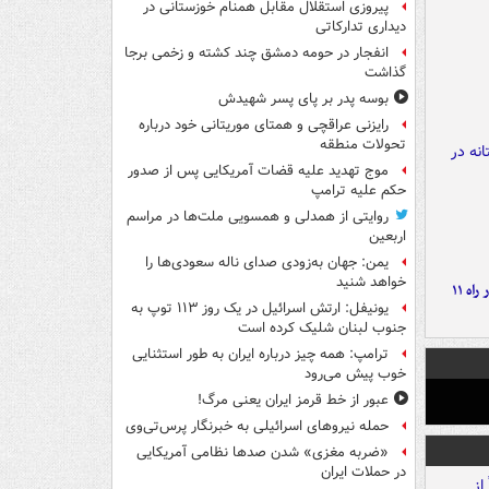
پیروزی استقلال مقابل همنام خوزستانی در
دیداری تدارکاتی
انفجار در حومه دمشق چند کشته و زخمی برجا
گذاشت
بوسه‌ پدر بر پای پسر شهیدش
رایزنی عراقچی و همتای موریتانی خود درباره
تحولات منطقه
موج تهدید علیه قضات آمریکایی پس از صدور
حکم علیه ترامپ
روایتی از همدلی و همسویی ملت‌ها در مراسم
اربعین
یمن: جهان به‌زودی صدای ناله سعودی‌ها را
خواهد شنید
موج بارش‌های تابستانه در راه ۱۱
یونیفل: ارتش اسرائیل در یک روز ۱۱۳ توپ به
جنوب لبنان شلیک کرده است
ترامپ: همه چیز درباره ایران به طور استثنایی
خوب پیش می‌رود
عبور از خط قرمز ایران یعنی مرگ!
حمله نیروهای اسرائیلی به خبرنگار پرس‌تی‌وی
«ضربه مغزی» شدن صدها نظامی آمریکایی
در حملات ایران