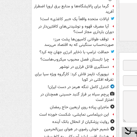
گرما برای پالایشگاه‌ها و منابع برق اروپا اضطرار
آفرید
ایالات متحده واقعاً یک «ببر کاغذی» است!
آیا مصرف قهوه و نوشیدنی‌های کافئین‌دار در
دوران بارداری مجاز است؟
توقف طولانی کامیون‌ها پشت مرز؛
صورت‌حساب سنگینی که به اقتصاد می‌رسد
حماقت ترامپ با ذخایر انرژی جهان چه کرد؟
چرا تابستان فصل محبوب میکروب‌هاست؟
دستگیری قاتل فراری در نوشهر
نیویورک تایمز فاش کرد: کارگروه ویژه سیا برای
تفرقه افکنی در کوبا
کنترل کامل تنگه هرمز در دست ایران!
پرچم سیاه بر فراز گنبد حسینی همچنان در
اهتزاز است
ماجرای پیاده روی اربعین حاج رمضان
این دیپلماسی نمایشی، شکست خورده است
روایت پزشکیان از انحلال بانک آینده
شمیم خوش رضوی در هوای بین‌الحرمین
هشدار افسر ارشد آمریکایی به کاخ سفید