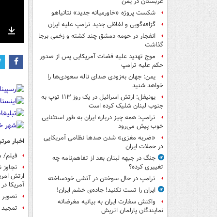
عربستان در یمن
شکست پروژه «خاورمیانه جدید» نتانیاهو
گزافه‌گویی و لفاظی جدید ترامپ علیه ایران
انفجار در حومه دمشق چند کشته و زخمی برجا
nter
Download
گذاشت
ullscreen
موج تهدید علیه قضات آمریکایی پس از صدور
حکم علیه ترامپ
یمن: جهان به‌زودی صدای ناله سعودی‌ها را
خواهد شنید
یونیفل: ارتش اسرائیل در یک روز ۱۱۳ توپ به
جنوب لبنان شلیک کرده است
ترامپ: همه چیز درباره ایران به طور استثنایی
خوب پیش می‌رود
«ضربه مغزی» شدن صدها نظامی آمریکایی
اخبار مرتب
در حملات ایران
فیلم/ م
جنگ در جبهه لبنان بعد از تفاهم‌نامه چه
تغییری کرده؟
ارتش امری
ترامپ در حال سوختن در آتشی خودساخته
آمریکا در
ایران را تست نکنید! جاده‌ی خشم ایران!
تصویر ایران چک جدی
واکنش سفارت ایران به بیانیه مغرضانه
تمجید ف
نمایندگان پارلمان اتریش