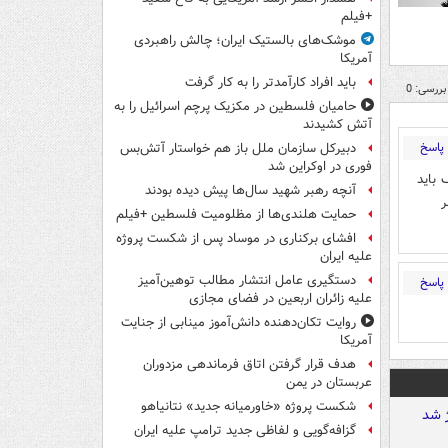
+فیلم
موشک‌های بالستیک ایران؛ چالش راهبردی
آمریکا
باید افراد کارآمدتر را به کار گرفت
بررسی: 0
حامیان فلسطین در مکزیک پرچم اسرائیل را به
آتش کشیدند
پاسخ
دبیرکل سازمان ملل باز هم خواستار آتش‌بس
فوری در اوکراین شد
 باید
آنچه رهبر شهید سال‌ها پیش دیده بودند
ر
حمایت هلندی‌ها از مظلومیت فلسطین +فیلم
افشای برکناری در موساد پس از شکست پروژه
علیه ایران
دستگیری عامل انتشار مطالب توهین‌آمیز
پاسخ
علیه زائران اربعین در فضای مجازی
روایت تکان‌دهنده دانش‌آموز مینابی از جنایت
آمریکا
هدف قرار گرفتن اتاق‌ فرماندهی مزدوران
عربستان در یمن
شکست پروژه «خاورمیانه جدید» نتانیاهو
گزافه‌گویی و لفاظی جدید ترامپ علیه ایران