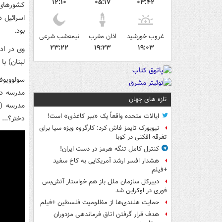
۱۲:۱۰
۰۵:۱۷
۰۳:۴۲
کشورهای 
اسرائیل د
بود.
غروب خورشید
اذان مغرب
نیمه‌شب شرعی
۲۳:۲۲
۱۹:۲۳
۱۹:۰۳
وی در ادا
لبنان) با
سولوویوف
تازه های جهان
ایالات متحده واقعاً یک «ببر کاغذی» است!
دختر؟...
نیویورک تایمز فاش کرد: کارگروه ویژه سیا برای
تفرقه افکنی در کوبا
کنترل کامل تنگه هرمز در دست ایران!
هشدار افسر ارشد آمریکایی به کاخ سفید
+فیلم
دبیرکل سازمان ملل باز هم خواستار آتش‌بس
فوری در اوکراین شد
حمایت هلندی‌ها از مظلومیت فلسطین +فیلم
هدف قرار گرفتن اتاق‌ فرماندهی مزدوران