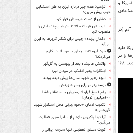
مریکا و
ترامپ: همه چیز درباره ایران به طور استثنایی
ملا عادی
خوب پیش می‌رود
دشان از دست عربستان فرار کرد
عربستان فرمانده ائتلاف دریایی چندملیتی را
 آدم (در
منصوب کرد
«کمانِ پرنده» چینی برای شکار کروزها به ایران
می‌آید
کا علیه
خود فروخته‌ها چطور با موساد همکاری
 دخترها را در
می‌کردند؟
مدرسه (میناب) کشتند، اروپا گفت: اوه..خیلی بد شد.. خب بله آنها جای اشتباهی بودند. ۱۶۸
واکنش عالیشاه بعد از پیوستن به گل‌گهر
ابتکارات رهبر انقلاب در میدان نبرد
آنچه رهبر شهید سال‌ها پیش دیده بودند
بوسه‌ پدر بر پای پسر شهیدش
رقم فسخ قرارداد رضاییان با استقلال فقط
۱۰۰میلیون تومان!
تکذیب ادعای «نحوه ردزنی محل استقرار شهید
لاریجانی»
آیا تینا پاکروان بازهم از ساترا مجوز فعالیت
می‌گیرد؟
کویت دستور تعطیلی تنها مدرسه ایرانی را