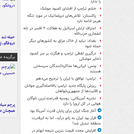
را ندارد
خشم ترامپ از افشای کمبود موشک
پاکستان: تلاش‌های دیپلماتیک در مورد تنگه
هرمز ادامه دارد
اعتراف ارتش اسرائیل به هلاکت ۲ افسر در تله
انفجاری حزب‌الله
حمله تند ف
بغداد: نباید از خاک عراق به کشورهای دیگر
دروغگو، پَ
حمله شود
درگیری لفظی ترامپ و هگزث بر سر کمبود
برگزیده 
ذخایر موشکی
ونس: ایرانی‌ها مذاکره‌کنندگان سرسختی
هستند
ترامپ: توافق با ایران را ترجیح می‌دهم
ریزش پایگاه جدید ترامپ بافاصله‌گیری جوانان
و اقلیت‌ها از جمهوری‌خواهان
نشریه آمریکایی: روسیه قدرتمندترین ناوگان
هوایی در کل اروپا را دارد
پرچم سیاه
همچنان در
آغاز جنگ ایران برای پایان قدرت آمریکا بود
قرار بود ایران به زانو درآید، اما به ابرقدرت
منطقه تبدیل شد!
افزایش مجدد قیمت بنزین نتیجه ابهام در