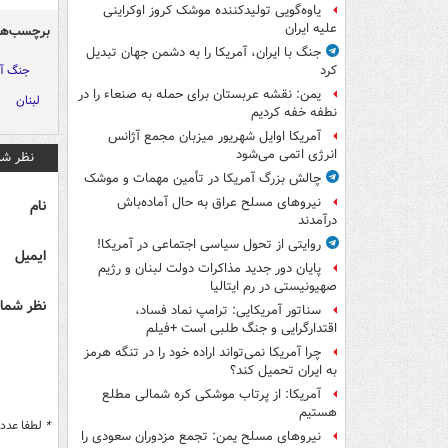
یاوه‌گویی تولیدکننده موشک کروز اوکراینی
علیه ایران
برچسب‌ها
جنگ با ایران، آمریکا را به دشمن جهان تبدیل
جنگ آم
کرد
یمن: نقشه عربستان برای حمله به صنعاء را در
لبنان
نطفه خفه کردیم
آمریکا اوایل شهریور میزبان مجمع آژانس
انرژی اتمی می‌شود
نظر شم
چالش بزرگ آمریکا در تأمین مهمات و موشک
نیروهای مسلح عراق به حال آماده‌باش
نام
درآمدند
روایتی از تحول سیاسی اجتماعی در آمریکا!
ایمیل
پایان دور جدید مذاکرات دولت لبنان و رژیم
صهیونیستی در رم ایتالیا
نظر شما 
سناتور آمریکایی: ترامپ نماد فساد،
اقتدارگرایی و جنگ طلبی است +فیلم
چرا آمریکا نمی‌تواند اراده خود را در تنگه هرمز
به ایران تحمیل کند؟
آمریکا: از پرتاب موشکی کره شمالی مطلع
هستیم
*
لطفا عدد م
نیروهای مسلح یمن: تجمع مزدوران سعودی را