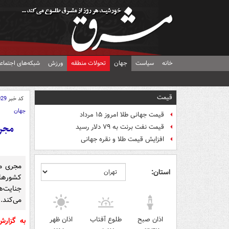
خانه
سیاست
جهان
تحولات منطقه
ورزش
شبکه‌های اجتماع
قیمت
کد خبر
029
جهان
قیمت جهانی طلا امروز ۱۵ مرداد
قیمت نفت برنت به ۷۹ دلار رسید
افزایش قیمت طلا و نقره جهانی
مجری مع
استان:
کشورهای
جنایت‌
می‌کند.
اذان صبح
طلوع آفتاب
اذان ظهر
به گزار