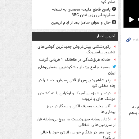
صادر کرد
پاسخ قاطع ملیحه محمدی به نسخه
تسلیم‌طلبی روی آنتن BBC
حال و هوای سامرا بعد از ایام اربعین
Pla
آخرین اخبار
رکوردشکنی پیش‌فروش جدیدترین گوشی‌های
تاشوی سامسونگ
حادثه غرق‌شدگی در طاقانک ۲ قربانی گرفت
مسجد جامع یزد، از باشکوه‌ترین معماری‌های
ایران
پدر شاهرودی پس از قتل پسرش، جسد را در
چاه مخفی کرد
دردسر همزمان آمریکا و اوکراین با ته کشیدن
موشک های پاتریوت
آثار مخرب مصرف الکل و سیگار در بروز
 هدف مهم متعلق به
بیماری‌ها
 پنجم
اذعان رسانه صهیونیست به موج بی‌سابقه فرار
از سرزمین‌های اشغالی
چرا مغز در هنگام خواب، انرژی خود را خالی
می‌کند؟