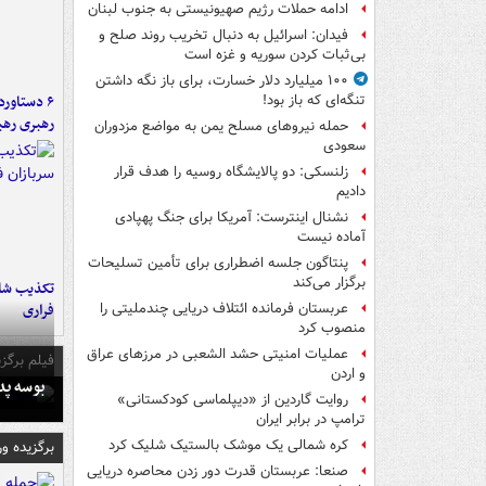
ادامه حملات رژیم صهیونیستی به جنوب لبنان
فیدان: اسرائیل به دنبال تخریب روند صلح و
بی‌ثبات کردن سوریه و غزه است
۱۰۰ میلیارد دلار خسارت، برای باز نگه داشتن
تنگه‌ای که باز بود!
رهبری رهب
حمله نیروهای مسلح یمن به مواضع مزدوران
سعودی
زلنسکی: دو پالایشگاه روسیه را هدف قرار
دادیم
نشنال اینترست: آمریکا برای جنگ پهپادی
آماده نیست
پنتاگون جلسه اضطراری برای تأمین تسلیحات
برگزار می‌کند
تکذیب شای
فراری
عربستان فرمانده ائتلاف دریایی چندملیتی را
منصوب کرد
عملیات امنیتی حشد الشعبی در مرزهای عراق
فیلم برگزی
و اردن
بوسه‌ پ
روایت گاردین از «دیپلماسی کودکستانی»
ترامپ در برابر ایران
کره شمالی یک موشک بالستیک شلیک کرد
برگزیده و
صنعا: عربستان قدرت دور زدن محاصره دریایی