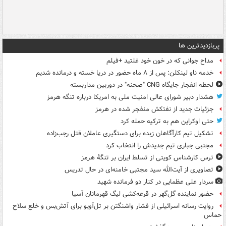
پربازدیدترین ها
مداح جوانی که در خون خود غلتید +فیلم
خدمه ناو لینکلن: پس از ۸ ماه حضور در دریا خسته و درمانده‌ شدیم
لحظه انفجار جایگاه CNG "صحنه" در دوربین مداربسته
هشدار دبیر شورای عالی امنیت ملی به امریکا درباره تنگه هرمز
جزئیات جدید از نفتکش منفجر شده در هرمز
حتی اوکراین هم به ترکیه حمله کرد
تشکیل تیم کارآگاهان زبده برای دستگیری عاملان قتل رجب‌زاده
مجتبی جباری تیم جدیدش را انتخاب کرد
ترس کارشناس کویتی از تسلط ایران بر تنگۀ هرمز
تصاویری از آیت‌الله سید مجتبی خامنه‌ای در حال تدریس
سردار علی عظمایی در کنار دو فرمانده شهید
حضور نماینده گل‌گهر در قرعه‌کشی لیگ قهرمانان آسیا
روایت رسانه اسرائیلی از فشار واشنگتن بر تل‌آویو برای آتش‌بس و خلع سلاح
حماس