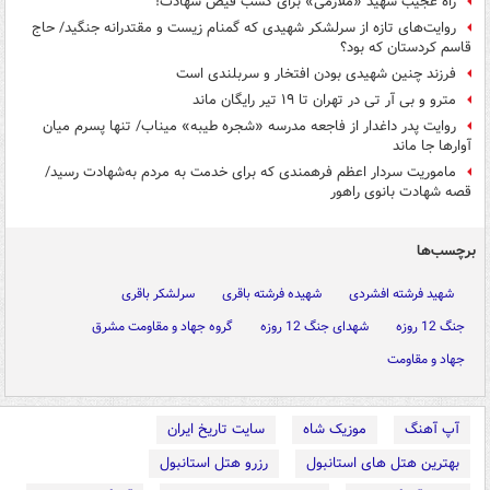
راه عجیب شهید «ملازمی» برای کسب فیض شهادت!
روایت‌های تازه از سرلشکر شهیدی که گمنام زیست و مقتدرانه جنگید/ حاج
قاسم کردستان که بود؟
فرزند چنین شهیدی بودن افتخار و سربلندی است
مترو و بی آر تی در تهران تا ۱۹ تیر رایگان ماند
روایت پدر داغدار از فاجعه مدرسه «شجره طیبه» میناب/ تنها پسرم میان
آوارها جا ماند
ماموریت سردار اعظم فرهمندی که برای خدمت به مردم به‌شهادت رسید/
قصه شهادت بانوی راهور
برچسب‌ها
شهید فرشته افشردی
شهیده فرشته باقری
سرلشکر باقری
جنگ 12 روزه
شهدای جنگ 12 روزه
گروه جهاد و مقاومت مشرق
جهاد و مقاومت
آپ آهنگ
موزیک شاه
سایت تاریخ ایران
بهترین هتل های استانبول
رزرو هتل استانبول