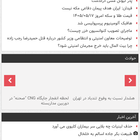
پدر لیونل مسی درگذشت
فیدان: ایران هدف پیمان دفاعی مکه نیست
قیمت طلا و سکه امروز ۱۴۰۵/۰۵/۱۷
هافبک آلومینیوم پرسپولیسی شد
ماجرای تصویب کنوانسیون خزر چیست؟
توضیحات معاون امنیتی و انتظامی وزیر کشور درباره قتل حمیدرضا رجب زاده
چرا بیت المال باید خرج مجرمان امنیتی شود؟
حوادث
ای
هشدار نسبت به وفوع تندباد در تهران
لحظه انفجار جایگاه CNG "صحنه" در
دس
دوربین مداربسته
ات
آخرین اخبار
حذف لبنیات چه بلایی سر بیماران کلیوی می آورد
طبیعت بکر جاده اسالم به خلخال