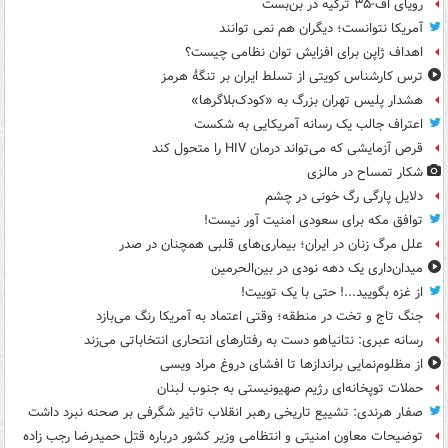
رویای اف-۳۵ ترکیه در بن‌بست
آمریکا نتوانست؛ دیگران هم نمی توانند
اهداف ژاپن برای افزایش توان نظامی چیست؟
ترس کارشناس کویتی از تسلط ایران بر تنگۀ هرمز
هشدار پلیس تهران بزرگ به «کودک‌بلاگرها»
اعتراف جالب یک رسانه آمریکایی به شکست
قرص آزمایشی که می‌تواند درمان HIV را متحول کند
شکار تمساح در مالزی
دلایل پارگی رگ خونی در چشم
توافق مکه برای سعودی امنیت آور نیست!
علل مرگ زنان در ایران؛ بیماری‌های قلبی همچنان در صدر
میدان‌داری یک دهه نودی در بین‌الحرمین
از غزه بگویید...! حتی با یک توییت!
جنگ تاج و تخت در منطقه؛ وقتی اعتماد به آمریکا رنگ می‌بازد
رسانه عبری: نتانیاهو دست به رفتارهای انتحاری انتخاباتی می‌زند
از مظلوم‌نمایی براندازها تا افشای دروغ مراد ویسی
حملات توپخانه‌ای رژیم صهیونیستی به جنوب لبنان
صفار هرندی: تشییع تاریخی رهبر انقلاب تاثیر شگرفی بر صحنه نبرد داشت
توضیحات معاون امنیتی و انتظامی وزیر کشور درباره قتل حمیدرضا رجب زاده