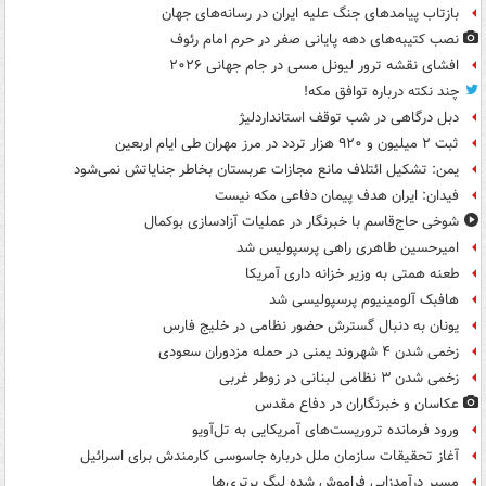
بازتاب پیامدهای جنگ علیه ایران در رسانه‌های جهان
نصب کتیبه‌های دهه پایانی صفر در حرم امام رئوف
افشای نقشه ترور لیونل مسی در جام جهانی ۲۰۲۶
چند نکته درباره توافق مکه!
دبل درگاهی در شب توقف استانداردلیژ
ثبت ۲ میلیون و ۹۲۰ هزار تردد در مرز مهران طی ایام اربعین
یمن: تشکیل ائتلاف مانع مجازات عربستان بخاطر جنایاتش نمی‌شود
فیدان: ایران هدف پیمان دفاعی مکه نیست
شوخی حاج‌قاسم با خبرنگار در عملیات آزادسازی بوکمال
امیرحسین طاهری راهی پرسپولیس شد
طعنه همتی به وزیر خزانه داری آمریکا
هافبک آلومینیوم پرسپولیسی شد
یونان به دنبال گسترش حضور نظامی در خلیج فارس
زخمی شدن ۴ شهروند یمنی در حمله مزدوران سعودی
زخمی شدن ۳ نظامی لبنانی در زوطر غربی
عکاسان و خبرنگاران در دفاع مقدس
ورود فرمانده تروریست‌های آمریکایی به تل‌آویو
آغاز تحقیقات سازمان ملل درباره جاسوسی کارمندش برای اسرائیل
مسیر درآمدزایی فراموش شده لیگ برتری‌ها