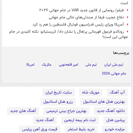
است
فیلم/ رونمایی از قانون جدید VAR در جام جهانی ۲۰۲۶
دفاع عجیب فیفا از صندلی‌های خالی جام جهانی
آمریکا ویزای رئیس فدراسیون فوتبال فلسطین را هم رد کرد
رونالدو فرمول قهرمانی پرتغال را نشان داد/ کریستیانو: نکته کلیدی در جام
جهانی این است!
برچسب‌ها
تیم ملی ایران
تیم ملی
امیر قلعه‌نویی
مکزیک
امریکا
جام جهانی 2026
آپ آهنگ
موزیک شاه
سایت تاریخ ایران
بهترین هتل های استانبول
رزرو هتل استانبول
دانلود آهنگ جدید
بهترین جراح بینی ترمیمی
آهنگ های جدید
پرشین هتل
ثبت نام بیمه اربعین
آهنگ جدید
مزایده خودرو
خرید بلیط استخر
قیمت ورق آهن پرایس