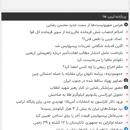
پربازدیدترین ها
هراس صهیونیست‌ها از سمت جدید محسن رضایی
احکام انتصاب شش فرمانده عالی‌رتبه از سوی فرمانده کل قوا
امداد غیبی یا نقص فنی!؟
گلزن قدبلند شگفتی تمرینات پرسپولیس شد
بازداشت عامل انتشار مطالب اهانت‌آمیز درباره راهپیمایی اربعین
نکونام مافیا را سربه‌نیست کرد
حکم اخراج ربیعی را چه کسی امضا کرد؟
«جهنم‌دره»؛ برنامه تایوان برای مقابله با حمله احتمالی چین
تصاویر پهپاد ساقط شده در جنوب ایران
حضور سرلشکر رضایی در کنار رهبر شهید انقلاب
تحویل اورژانسی یک‌ونیم کیلوگرم طلا به صاحبش
ورود تاکر کارلسون به انتخابات آمریکا؛ تهدیدی جدی برای پایگاه ترامپ
برد موشک‌های ایران به بیش از ۴ هزار کیلومتر رسیده!
مدیرعامل پرسپولیس قیمت آخر را برای نساجی تعیین کرد
حمله اوکراین به جمهوری تاتارستان با ۱۲ کشته و ۳۹ زخمی
پهپادهای شاهد از دید رادارها پنهان می‌شوند