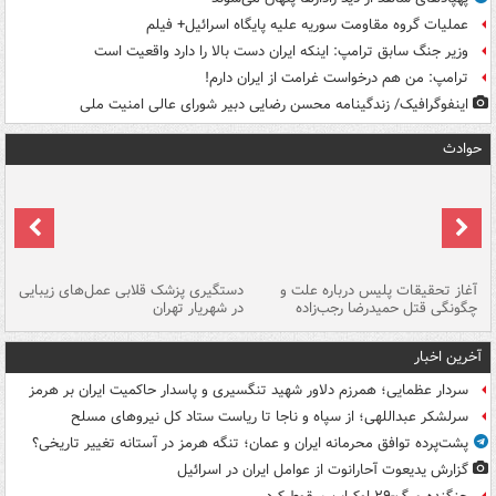
عملیات گروه مقاومت سوریه علیه پایگاه اسرائیل+ فیلم
وزیر جنگ سابق ترامپ: اینکه ایران دست بالا را دارد واقعیت است
ترامپ: من هم درخواست غرامت از ایران دارم!
اینفوگرافیک/ زندگینامه محسن رضایی دبیر شورای عالی امنیت‌ ملی
حوادث
آغاز تحقیقات پلیس درباره علت و
دستگیری پزشک قلابی عمل‌های زیبایی
هش
چگونگی قتل حمیدرضا رجب‌زاده
در شهریار تهران
ها
آخرین اخبار
سردار عظمایی؛ همرزم دلاور شهید تنگسیری و پاسدار حاکمیت ایران بر هرمز
سرلشکر عبداللهی؛ از سپاه و ناجا تا ریاست ستاد کل نیروهای مسلح
پشت‌پرده توافق محرمانه ایران و عمان؛ تنگه هرمز در آستانه تغییر تاریخی؟
گزارش یدیعوت آحارانوت از عوامل ایران در اسرائیل