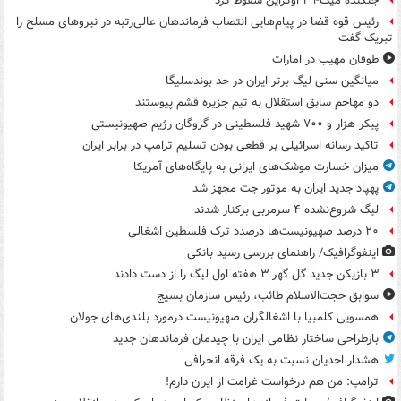
جنگنده میگ-۲۹ اوکراین سقوط کرد
رئیس قوه قضا در پیام‌هایی انتصاب‌ فرماندهان عالی‌رتبه در نیروهای مسلح را
تبریک گفت
طوفان مهیب در امارات
میانگین سنی لیگ برتر ایران در حد بوندسلیگا
دو مهاجم سابق استقلال به تیم جزیره قشم پیوستند
پیکر هزار و ۷۰۰ شهید فلسطینی در گروگان رژیم صهیونیستی
تاکید رسانه اسرائیلی بر قطعی بودن تسلیم ترامپ در برابر ایران
میزان خسارت موشک‌های ایرانی به پایگاه‌های آمریکا
پهپاد جدید ایران به موتور جت مجهز شد
لیگ شروع‌نشده ۴ سرمربی برکنار شدند
۲۰ درصد صهیونیست‌ها درصدد ترک فلسطین اشغالی
اینفوگرافیک/ راهنمای بررسی رسید بانکی
۳ بازیکن جدید گل گهر ۳ هفته اول لیگ را از دست دادند
سوابق حجت‌الاسلام طائب، رئیس سازمان بسیج
همسویی کلمبیا با اشغالگران صهیونیست درمورد بلندی‌های جولان
بازطراحی ساختار نظامی ایران با چیدمان فرماندهان جدید
هشدار احدیان نسبت به یک فرقه انحرافی
ترامپ: من هم درخواست غرامت از ایران دارم!