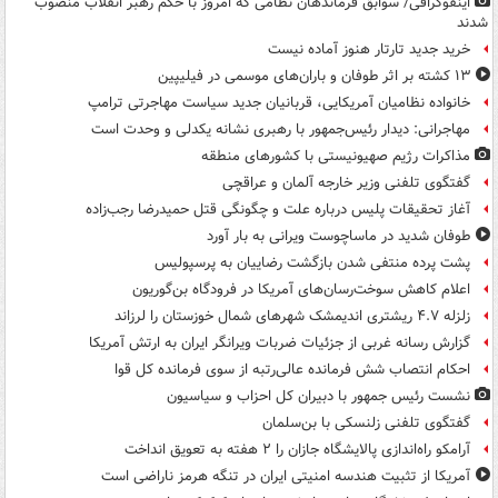
اینفوگرافی/ سوابق فرماندهان نظامی که امروز با حکم رهبر انقلاب منصوب
شدند
خرید جدید تارتار هنوز آماده نیست
۱۳ کشته بر اثر طوفان و باران‌های موسمی در فیلیپین
خانواده نظامیان آمریکایی، قربانیان جدید سیاست مهاجرتی ترامپ
مهاجرانی: دیدار رئیس‌جمهور با رهبری نشانه یکدلی و وحدت است
مذاکرات رژیم صهیونیستی با کشورهای منطقه
گفتگوی تلفنی وزیر خارجه آلمان و عراقچی
آغاز تحقیقات پلیس درباره علت و چگونگی قتل حمیدرضا رجب‌زاده
طوفان شدید در ماساچوست ویرانی به بار آورد
پشت پرده منتفی شدن بازگشت رضاییان به پرسپولیس
اعلام کاهش سوخت‌رسان‌های آمریکا در فرودگاه بن‌گوریون
زلزله ۴.۷ ریشتری اندیمشک شهرهای شمال خوزستان را لرزاند
گزارش رسانه غربی از جزئیات ضربات ویرانگر ایران به ارتش آمریکا
احکام انتصاب شش فرمانده عالی‌رتبه از سوی فرمانده کل قوا
نشست رئیس جمهور با دبیران کل احزاب و سیاسیون
گفتگوی تلفنی زلنسکی با بن‌سلمان
آرامکو راه‌اندازی پالایشگاه جازان را ۲ هفته به تعویق انداخت
آمریکا از تثبیت هندسه امنیتی ایران در تنگه هرمز ناراضی است