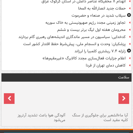
انهدام ۸ مخفیگاه عناصر داعش در استان کرکوک عراق
حملات جدید انصارالله به المخا
سیلاب شدید در صنعاء و حضرموت
تجاوز زمینی مجدد رژیم صهیونیستی به خاک سوریه
محرومان هفته اول لیگ برتر بیست و ششم
کدخدایی: سیاسیون در مسیر ماندگاری اندیشه‌های رهبری گام بردارند
پزشکیان: وحدت و انسجام ملی، پیش‌شرط حفظ اقتدار کشور است
زلزله ۷.۴ ریشتری کلمبیا را لرزاند
اعلام جزئیات فعال‌سازی مجدد کالابرگ «غیرمقیم‌ها»
کاهش دمای تهران از فردا
سلامت
آیا ماءالشعیر برای جلوگیری از سنگ
آلودگی هوا باعث تشدید آرتروز
حذ
کلیه مفید است
می‌شود
کل