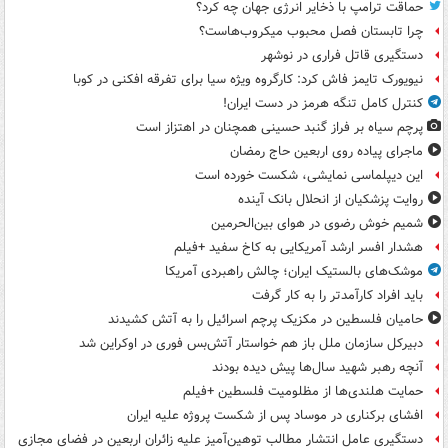
حماقت ترامپ با ذخایر انرژی جهان چه کرد؟
چرا تابستان فصل محبوب میکروب‌هاست؟
دستگیری قاتل فراری در نوشهر
نیویورک تایمز فاش کرد: کارگروه ویژه سیا برای تفرقه افکنی در کوبا
کنترل کامل تنگه هرمز در دست ایران!
پرچم سیاه بر فراز گنبد حسینی همچنان در اهتزاز است
ماجرای پیاده روی اربعین حاج رمضان
این دیپلماسی نمایشی، شکست خورده است
روایت پزشکیان از انحلال بانک آینده
شمیم خوش رضوی در هوای بین‌الحرمین
هشدار افسر ارشد آمریکایی به کاخ سفید +فیلم
موشک‌های بالستیک ایران؛ چالش راهبردی آمریکا
باید افراد کارآمدتر را به کار گرفت
حامیان فلسطین در مکزیک پرچم اسرائیل را به آتش کشیدند
دبیرکل سازمان ملل باز هم خواستار آتش‌بس فوری در اوکراین شد
آنچه رهبر شهید سال‌ها پیش دیده بودند
حمایت هلندی‌ها از مظلومیت فلسطین +فیلم
افشای برکناری در موساد پس از شکست پروژه علیه ایران
دستگیری عامل انتشار مطالب توهین‌آمیز علیه زائران اربعین در فضای مجازی