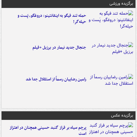
برگزیده ورزشی
حمله تند فیگو به اینفانتینو: دروغگو، پَست‌ و
حیله‌گر!
جنجال جدید نیمار در برزیل +فیلم
رامین رضاییان رسماً از استقلال جدا شد
برگزیده عکس
پرچم سیاه بر فراز گنبد حسینی همچنان در اهتزاز
است