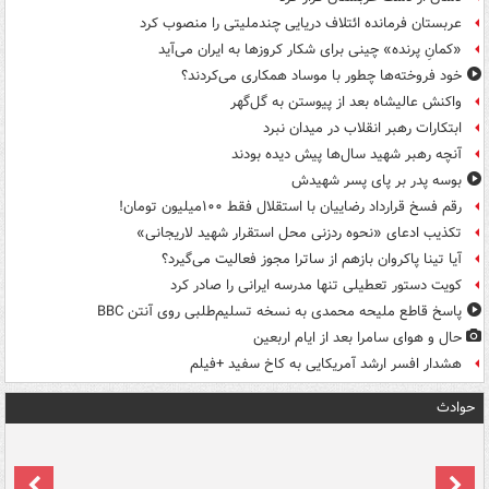
عربستان فرمانده ائتلاف دریایی چندملیتی را منصوب کرد
«کمانِ پرنده» چینی برای شکار کروزها به ایران می‌آید
خود فروخته‌ها چطور با موساد همکاری می‌کردند؟
واکنش عالیشاه بعد از پیوستن به گل‌گهر
ابتکارات رهبر انقلاب در میدان نبرد
آنچه رهبر شهید سال‌ها پیش دیده بودند
بوسه‌ پدر بر پای پسر شهیدش
رقم فسخ قرارداد رضاییان با استقلال فقط ۱۰۰میلیون تومان!
تکذیب ادعای «نحوه ردزنی محل استقرار شهید لاریجانی»
آیا تینا پاکروان بازهم از ساترا مجوز فعالیت می‌گیرد؟
کویت دستور تعطیلی تنها مدرسه ایرانی را صادر کرد
پاسخ قاطع ملیحه محمدی به نسخه تسلیم‌طلبی روی آنتن BBC
حال و هوای سامرا بعد از ایام اربعین
هشدار افسر ارشد آمریکایی به کاخ سفید +فیلم
حوادث