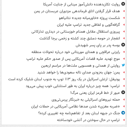
روایت تکان‌دهنده دانش‌آموز مینابی از جنایت آمریکا
هدف قرار گرفتن اتاق‌ فرماندهی مزدوران عربستان در یمن
شکست پروژه «خاورمیانه جدید» نتانیاهو
گزافه‌گویی و لفاظی جدید ترامپ علیه ایران
پیروزی استقلال مقابل همنام خوزستانی در دیداری تدارکاتی
انفجار در حومه دمشق چند کشته و زخمی برجا گذاشت
بوسه‌ پدر بر پای پسر شهیدش
رایزنی عراقچی و همتای موریتانی خود درباره تحولات منطقه
موج تهدید علیه قضات آمریکایی پس از صدور حکم علیه ترامپ
روایتی از همدلی و همسویی ملت‌ها در مراسم اربعین
یمن: جهان به‌زودی صدای ناله سعودی‌ها را خواهد شنید
یونیفل: ارتش اسرائیل در یک روز ۱۱۳ توپ به جنوب لبنان شلیک کرده است
ترامپ: همه چیز درباره ایران به طور استثنایی خوب پیش می‌رود
عبور از خط قرمز ایران یعنی مرگ!
حمله نیروهای اسرائیلی به خبرنگار پرس‌تی‌وی
«ضربه مغزی» شدن صدها نظامی آمریکایی در حملات ایران
جنگ در جبهه لبنان بعد از تفاهم‌نامه چه تغییری کرده؟
ترامپ در حال سوختن در آتشی خودساخته