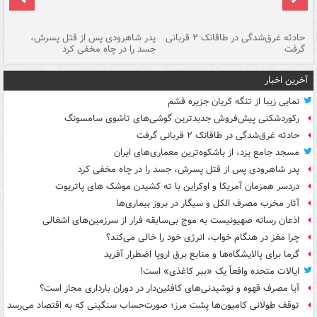
شته
حادثه غرق‌شدگی در طاقانک ۲ قربانی
پدر شاهرودی پس از قتل پسرش،
دس
گرفت
جسد را در چاه مخفی کرد
آخرین اخبار
نمایی زیبا از تنگه کریان جزیره قشم
رکوردشکنی پیش‌فروش جدیدترین گوشی‌های تاشوی سامسونگ
حادثه غرق‌شدگی در طاقانک ۲ قربانی گرفت
مسجد جامع یزد، از باشکوه‌ترین معماری‌های ایران
پدر شاهرودی پس از قتل پسرش، جسد را در چاه مخفی کرد
دردسر همزمان آمریکا و اوکراین با ته کشیدن موشک های پاتریوت
آثار مخرب مصرف الکل و سیگار در بروز بیماری‌ها
اذعان رسانه صهیونیست به موج بی‌سابقه فرار از سرزمین‌های اشغالی
چرا مغز در هنگام خواب، انرژی خود را خالی می‌کند؟
گرما برای پالایشگاه‌ها و منابع برق اروپا اضطرار آفرید
ایالات متحده واقعاً یک «ببر کاغذی» است!
آیا مصرف قهوه و نوشیدنی‌های کافئین‌دار در دوران بارداری مجاز است؟
توقف طولانی کامیون‌ها پشت مرز؛ صورت‌حساب سنگینی که به اقتصاد می‌رسد