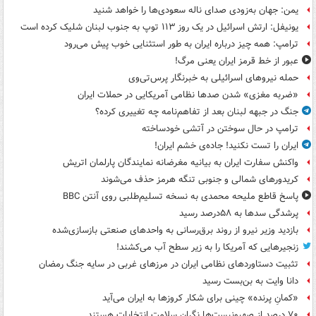
یمن: جهان به‌زودی صدای ناله سعودی‌ها را خواهد شنید
یونیفل: ارتش اسرائیل در یک روز ۱۱۳ توپ به جنوب لبنان شلیک کرده است
ترامپ: همه چیز درباره ایران به طور استثنایی خوب پیش می‌رود
عبور از خط قرمز ایران یعنی مرگ!
حمله نیروهای اسرائیلی به خبرنگار پرس‌تی‌وی
«ضربه مغزی» شدن صدها نظامی آمریکایی در حملات ایران
جنگ در جبهه لبنان بعد از تفاهم‌نامه چه تغییری کرده؟
ترامپ در حال سوختن در آتشی خودساخته
ایران را تست نکنید! جاده‌ی خشم ایران!
واکنش سفارت ایران به بیانیه مغرضانه نمایندگان پارلمان اتریش
کریدورهای شمالی و جنوبی تنگه هرمز حذف می‌شوند
پاسخ قاطع ملیحه محمدی به نسخه تسلیم‌طلبی روی آنتن BBC
پرشدگی سدها به ۵۸درصد رسید
بازدید وزیر نیرو از روند برق‌رسانی به واحدهای صنعتی بازسازی‌شده
زنجیرهایی که آمریکا را به زیر سطح آب می‌کشند!
تثبیت دستاوردهای نظامی ایران در مرزهای غربی در سایه جنگ رمضان
دانا وایت به بن‌بست رسید
«کمانِ پرنده» چینی برای شکار کروزها به ایران می‌آید
۷۰ درصد از صهیونیست‌ها نگران سلامت انتخابات هستند