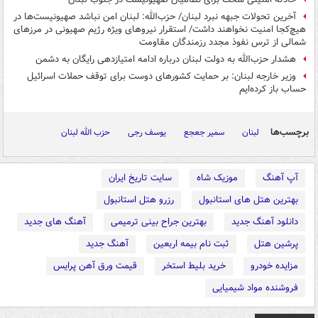
آخرین تحولات جبهه نبرد لبنان/ حزب‌الله: لبنان امن نباشد صهیونیست‌ها در
هیچ‌کجا امنیت نخواهند داشت/ استقرار نیروهای ویژه رژیم صهیونی در مرزهای
شمالی از ترس نفوذ مجدد رزمندگان مقاومت
هشدار حزب‌الله به دولت لبنان درباره ادامه امتیازدهی رایگان به دشمن
وزیر خارجه لبنان: بر حمایت کشورهای دوست برای توقف حملات اسرائیل
حساب باز کرده‌ایم
برچسب‌ها
لبنان
سمیر جعجع
یوسف رجی
حزب الله لبنان
آپ آهنگ
موزیک شاه
سایت تاریخ ایران
بهترین هتل های استانبول
رزرو هتل استانبول
دانلود آهنگ جدید
بهترین جراح بینی ترمیمی
آهنگ های جدید
پرشین هتل
ثبت نام بیمه اربعین
آهنگ جدید
مزایده خودرو
خرید بلیط استخر
قیمت ورق آهن پرایس
فروشنده مواد شیمیایی