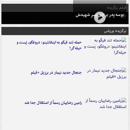
فیلم برگزیده
بوسه‌ پدر بر پای پسر شهیدش
برگزیده ورزشی
حمله تند فیگو به اینفانتینو: دروغگو، پَست‌ و
حیله‌گر!
جنجال جدید نیمار در برزیل +فیلم
رامین رضاییان رسماً از استقلال جدا شد