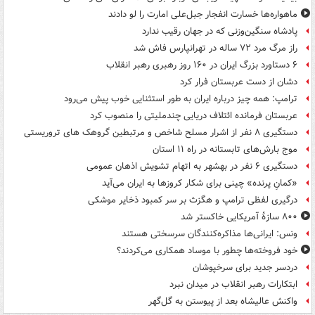
ماهواره‌ها خسارت انفجار جبل‌علی امارت را لو دادند
پادشاه سنگین‌وزنی که در جهان رقیب ندارد
راز مرگ مرد ۷۲ ساله در تهرانپارس فاش شد
۶ دستاورد بزرگ ایران در ۱۶۰ روز رهبری رهبر انقلاب
دشان از دست عربستان فرار کرد
ترامپ: همه چیز درباره ایران به طور استثنایی خوب پیش می‌رود
عربستان فرمانده ائتلاف دریایی چندملیتی را منصوب کرد
دستگیری ۸ نفر از اشرار مسلح شاخص و مرتبطین گروهک های تروریستی
موج بارش‌های تابستانه در راه ۱۱ استان
دستگیری ۶ نفر در بهشهر به اتهام تشویش اذهان عمومی
«کمانِ پرنده» چینی برای شکار کروزها به ایران می‌آید
درگیری لفظی ترامپ و هگزث بر سر کمبود ذخایر موشکی
۸۰۰ سازۀ آمریکایی خاکستر شد
ونس: ایرانی‌ها مذاکره‌کنندگان سرسختی هستند
خود فروخته‌ها چطور با موساد همکاری می‌کردند؟
دردسر جدید برای سرخپوشان
ابتکارات رهبر انقلاب در میدان نبرد
واکنش عالیشاه بعد از پیوستن به گل‌گهر