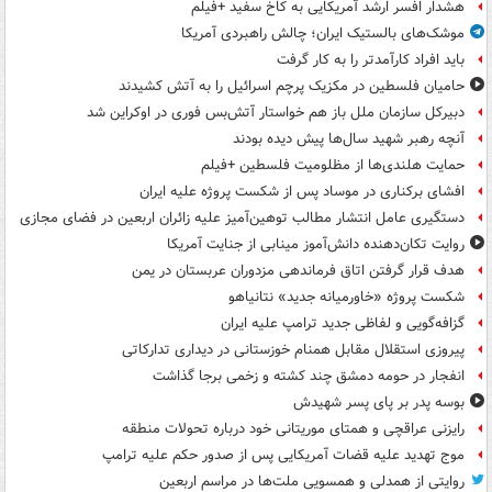
هشدار افسر ارشد آمریکایی به کاخ سفید +فیلم
موشک‌های بالستیک ایران؛ چالش راهبردی آمریکا
باید افراد کارآمدتر را به کار گرفت
حامیان فلسطین در مکزیک پرچم اسرائیل را به آتش کشیدند
دبیرکل سازمان ملل باز هم خواستار آتش‌بس فوری در اوکراین شد
آنچه رهبر شهید سال‌ها پیش دیده بودند
حمایت هلندی‌ها از مظلومیت فلسطین +فیلم
افشای برکناری در موساد پس از شکست پروژه علیه ایران
دستگیری عامل انتشار مطالب توهین‌آمیز علیه زائران اربعین در فضای مجازی
روایت تکان‌دهنده دانش‌آموز مینابی از جنایت آمریکا
هدف قرار گرفتن اتاق‌ فرماندهی مزدوران عربستان در یمن
شکست پروژه «خاورمیانه جدید» نتانیاهو
گزافه‌گویی و لفاظی جدید ترامپ علیه ایران
پیروزی استقلال مقابل همنام خوزستانی در دیداری تدارکاتی
انفجار در حومه دمشق چند کشته و زخمی برجا گذاشت
بوسه‌ پدر بر پای پسر شهیدش
رایزنی عراقچی و همتای موریتانی خود درباره تحولات منطقه
موج تهدید علیه قضات آمریکایی پس از صدور حکم علیه ترامپ
روایتی از همدلی و همسویی ملت‌ها در مراسم اربعین