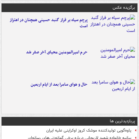
برگزیده عکس
پرچم سیاه بر فراز گنبد حسینی همچنان در اهتزاز
است
حرم امیرالمومنین محیای آخر صفر شد
حال و هوای سامرا بعد از ایام اربعین
پربازدیدترین ها
یاوه‌گویی تولیدکننده موشک کروز اوکراینی علیه ایران
بیانیه خانواده شهید لاریجانی درباره برخی گمانه‌زنی‌های رسانه‌ای