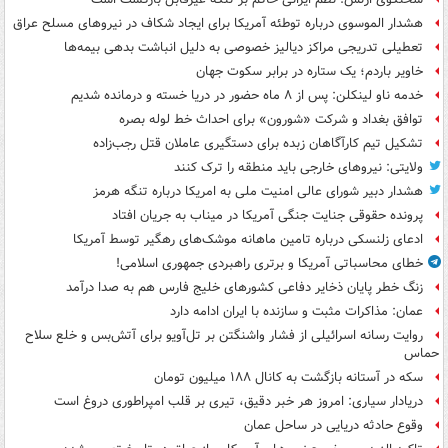
هشدار الموسوی درباره توطئه آمریکا برای ایجاد شکاف در نیروهای مسلح عراق
تعطیلی تدریجی مراکز دیالیز خصوصی به دلیل انباشت بدهی بیمه‌ها
خاویر باردم؛ یک ستاره در برابر سکوت جهان
خدمه ناو لینکلن: پس از ۸ ماه حضور در دریا خسته و درمانده‌ شدیم
توافق بغداد و شرکت «شورون» برای احداث خط لوله بصره
تشکیل تیم کارآگاهان زبده برای دستگیری عاملان قتل رجب‌زاده
ولایتی: نیروهای خارجی باید منطقه را ترک کنند
هشدار دبیر شورای عالی امنیت ملی به امریکا درباره تنگه هرمز
پرونده حقوقی جنایت جنگی آمریکا در میناب به جریان افتاد
ادعای زلنسکی درباره تامین ماهانه موشک‌های رهگیر توسط آمریکا
خطای محاسباتی آمریکا و برتری راهبردی جمهوری اسلامی!
زنگ خطر پایان ذخایر دفاعی کشورهای خلیج فارس هم به صدا درآمد
عمان: مذاکرات مثبت و سازنده با ایران ادامه دارد
روایت رسانه اسرائیلی از فشار واشنگتن بر تل‌آویو برای آتش‌بس و خلع سلاح
حماس
سکه در آستانه بازگشت به کانال ۱۸۸ میلیون تومان
دریادار سیاری: امروز هر خبر دقیق، تیری بر قلب امپراطوری دروغ است
وقوع حادثه دریایی در ساحل عمان