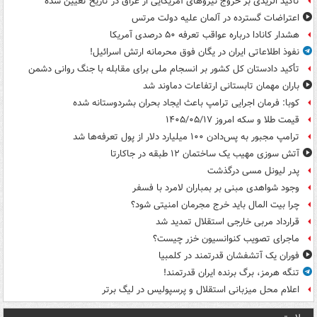
تاکید الزیدی بر خروج نیروهای آمریکایی از عراق در تاریخ تعیین شده
اعتراضات گسترده در آلمان علیه دولت مرتس
هشدار کانادا درباره عواقب تعرفه ۵۰ درصدی آمریکا
نفوذ اطلاعاتی ایران در یگان فوق محرمانه ارتش اسرائیل!
تأکید دادستان کل کشور بر انسجام ملی برای مقابله با جنگ روانی دشمن
باران مهمان تابستانی ارتفاعات دماوند شد
کوبا: فرمان اجرایی ترامپ باعث ایجاد بحران بشردوستانه شده
قیمت طلا و سکه امروز ۱۴۰۵/۰۵/۱۷
ترامپ مجبور به پس‌دادن ۱۰۰ میلیارد دلار از پول تعرفه‌ها شد
آتش سوزی مهیب یک ساختمان ۱۲ طبقه در جاکارتا
پدر لیونل مسی درگذشت
وجود شواهدی مبنی بر بمباران لامرد با فسفر
چرا بیت المال باید خرج مجرمان امنیتی شود؟
قرارداد مربی خارجی استقلال تمدید شد
ماجرای تصویب کنوانسیون خزر چیست؟
فوران یک آتشفشان قدرتمند در کلمبیا
تنگه هرمز، برگ برنده ایران قدرتمند!
اعلام محل میزبانی استقلال و پرسپولیس در لیگ برتر