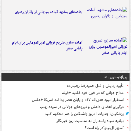
جاده‌های مشهد آماده میزبانی از زائران رضوی
آماده سازی ضریح نورانی امیرالمومنین برای ایام
پایانی صفر
پربازدیدترین ها
تأیید ربایش و قتل حمیدرضا رجب‌زاده
مداح جوانی که در خون خود غلتید +فیلم
استقرار انبوه «دی‌اف‑۱۷» و پایان عصر پدافند آمریکا +عکس
درگیری اعضای داعش و نیروهای جولانی در سیده زینب
پزشکیان: جنایات امروز واشنگتن را هم محکوم کنید
بیانیه سپاه پاسداران به مناسبت روز خبرنگار
"سوپر ال‌نینو"در راه است؟