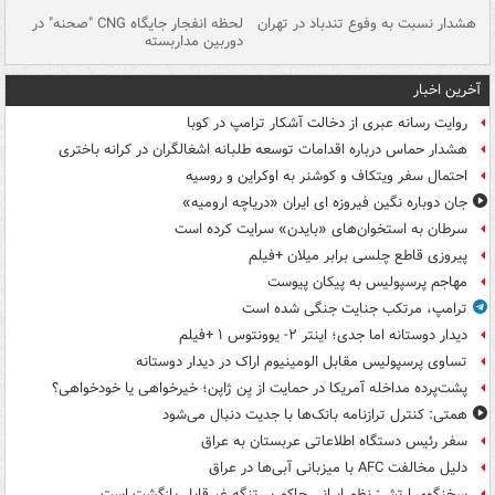
ای
هشدار نسبت به وفوع تندباد در تهران
لحظه انفجار جایگاه CNG "صحنه" در
دس
دوربین مداربسته
ات
آخرین اخبار
روایت رسانه عبری از دخالت آشکار ترامپ در کوبا
هشدار حماس درباره اقدامات توسعه طلبانه اشغالگران در کرانه باختری
احتمال سفر ویتکاف و کوشنر به اوکراین و روسیه
جان دوباره نگین فیروزه ای ایران «دریاچه ارومیه»
سرطان به استخوان‌های «بایدن» سرایت کرده است
پیروزی قاطع چلسی برابر میلان +فیلم
مهاجم پرسپولیس به پیکان پیوست
ترامپ، مرتکب جنایت جنگی شده است
دیدار دوستانه اما جدی؛ اینتر ۲- یوونتوس ۱ +فیلم
تساوی پرسپولیس مقابل الومینیوم اراک در دیدار دوستانه
پشت‌پرده مداخله آمریکا در حمایت از یِن ژاپن؛ خیرخواهی یا خودخواهی؟
همتی: کنترل ترازنامه بانک‌ها با جدیت دنبال می‌شود
سفر رئیس دستگاه اطلاعاتی عربستان به عراق
دلیل مخالفت AFC با میزبانی آبی‌ها در عراق
سخنگوی ارتش: نظم ایرانی حاکم بر تنگه غیرقابل بازگشت است