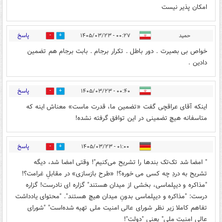
امکان پذیر نیست
پاسخ
حمید
۰۰:۲۷ - ۱۴۰۵/۰۳/۲۳
0
31
خواص بی بصیرت . دور باطل . تکرار برجام . بابت برجام هم تضمین
دادین .
پاسخ
۰۰:۴۰ - ۱۴۰۵/۰۳/۲۳
0
24
اینکه آقای عراقچی گفت «تضمین ما، قدرت ماست» معناش اینه که
متاسفانه هیچ تضمینی در این توافق گرفته نشده!
پاسخ
۰۱:۰۰ - ۱۴۰۵/۰۳/۲۳
0
25
" امضا شد تک‌تک بندها را تشریح می‌کنیم"! وقتی امضا شد، دیگه
تشریح به دردِ چه کسی می خوره؟! «طرح بازسازی» در مقابلِ غرامت؟!
"مذاکره و دیپلماسی، بخشی از میدان هستند" گزاره ای نادرست! گزاره
درست: "مذاکره و دیپلماسی بدونِ میدان هیچ هستند". "محتوای یادداشت
تفاهم کاملا زیر نظر شورای عالی امنیت ملی تهیه شده‌است" "شورای
عالی امنیت ملی" یعنی "دولت"!