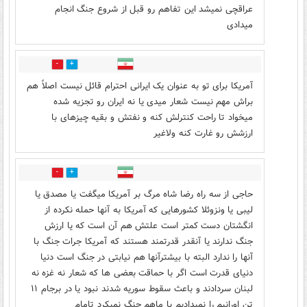
عراقچی نمیشد این تفاهم رو قبل از شروع جنگ انجام
میدادی
1
26
آمریکا برای تو به عنوان یک ایرانی احترام قائل نیست اصلاً هم
براش مهم نیست شعار میدی یا نه ایران رو تجزیه شده
میخواد تا راحت کنترلش کنه و نفتش و بقیه چیزهای با
ارزشش رو غارت کنه ولاغیر
0
9
حاجی از سه راه رضا شاه مرگ بر آمریکا میگفت یا مصدق یا
لیبی یا ونزوئلا کشورهایی که آمریکا به آنها حمله نکرده از
انگشتان دست کمتر است علتش هم آن است که یا ارزش
جنگ ندارند یا آنقدر قدرتمند هستند که آمریکا جرات جنگ با
آنها را ندارد البته با بیشترآنها هم نیابتی در جنگ است دنیا
دنیای قدرت است اگر با حماقت بعضی ها که شعار نه غزه نه
لبنان سردادند و باعث سقوط سوریه شدند نبود یا در برجام ۱۱
تن اورانیم را نمیدادیم با ماهم جنگ نمیکرد تامام