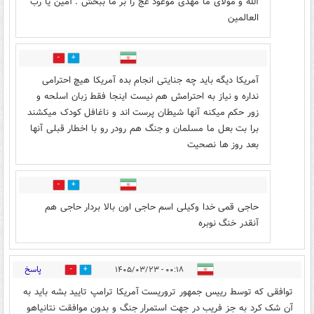
الله و مولای ما مهدی موعود عج را بر ما ببخش . آمین یا رب
العالمین
0
0
آمریکا دیگه باید چه جنایتی انجام بده آمریکا هیچ احترامی
نداره و نیاز به احترامش هم نیست اینجا فقط زبان اسلحه و
زور حکم میکنه آنها شیطان پرست اند و ناغافل کودک میکشند
برا بت بعل ما مسلمان و جنگ هم رودر رو با اخطار قبلی آنها
بعد روز ها نصحیت
0
0
حاجی قمی خدا وکیلی اسم حاجی اون بالا بردار حاجی هم
آنقدر خنگ نوبره
پاسخ
۰۰:۱۸ - ۱۴۰۵/۰۳/۲۳
0
23
توافقی که توسط رییس جمهور تروریست آمریکا ترامپ تایید بشه باید به
آن شک کرد به جز فریب در جهت استمرار جنگ و بدون موافقت نتانیاهو