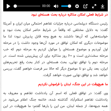
00:00
Play
Mute
Settings
PIP
Enter
Down
در شرایط فعلی امکان مذاکره درباره بحث هسته‌ای نبود
fullscreen
رئیس دستگاه دیپلماسی درباره جزئیات تفاهم احتمالی میان ایران و آمریکا
گفت: به دلایل مختلفی که واقعاً در شرایط حاضر امکان بحث نبود و
خواسته‌هایی که آن‌ها داشتند به هیچ وجه قابل پذیرش نبود؛ لذا ما
موضوعات دیگری که امکان توافق در مورد آن‌ها وجود داشت را در مرحله
اول آوردیم و موضوع هسته‌ای را موکول کردیم به مرحله دوم که خب
مرحله سخت‌تری است و ۶۰ روز مذاکره برای آن پیش‌بینی شده است. در
مرحله دوم یا توافق نهایی، بحث هسته‌ای در کنار بحث رفع تحریم‌های
ایران، بعد یکی دو تا موضوع دیگر که حالا سر فرصت خواهم گفت، بررسی
خواهد شد و توافق نهایی صورت خواهد گرفت.
ما هیچ‌وقت در این جنگ، لبنان را فراموش نکردیم
وی گفت: در توافق فعلی که اسم آن یادداشت تفاهم و معروف به
یادداشت تفاهم اسلام‌آباد گذاشته شده، خاتمه جنگ اعلام می‌شود در
همه جبهه‌ها، از جمله لبنان. من این را بارها گفتم؛ ما هیچ‌وقت در این