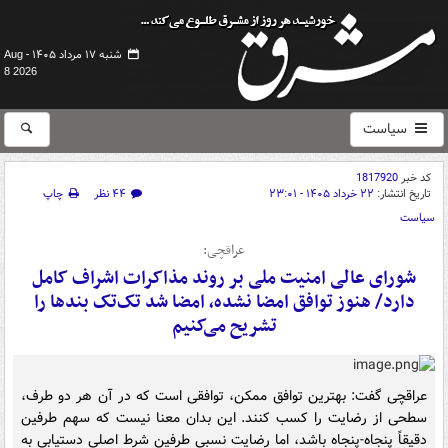
شنبه ۱۷ مرداد ۱۴۰۵ -
Aug
8 2026
سیاست
کد خبر
1817920
تاریخ انتشار:
۲۲ خرداد ۱۴۰۵ - ۲۳:۰۱
۴۴ نظر
چاپ
سیاست
عراقچی:
شورای عالی امنیت ملی بر روند مذاکرات اشراف کامل
دارد/ هنوز توافق امضا نشده، امضا شد تک‌تک بندها را
تشریح می‌کنیم
عراقچی گفت: بهترین توافق ممکن، توافقی است که در آن هر دو طرف،
سطحی از رضایت را کسب کنند. این بدان معنا نیست که سهم طرفین
دقیقاً پنجاه-پنجاه باشد، اما رضایت نسبی طرفین شرط اصلی دستیابی به