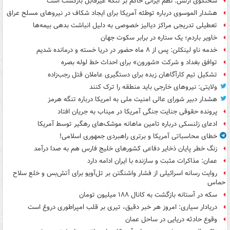
سخنگوی ارتش: نظم ایرانی حاکم بر تنگه غیرقابل بازگشت است
هشدار الموسوی درباره توطئه آمریکا برای ایجاد شکاف در نیروهای مسلح عراق
تعطیلی تدریجی مراکز دیالیز خصوصی به دلیل انباشت بدهی بیمه‌ها
خاویر باردم؛ یک ستاره در برابر سکوت جهان
خدمه ناو لینکلن: پس از ۸ ماه حضور در دریا خسته و درمانده‌ شدیم
توافق بغداد و شرکت «شورون» برای احداث خط لوله بصره
تشکیل تیم کارآگاهان زبده برای دستگیری عاملان قتل رجب‌زاده
ولایتی: نیروهای خارجی باید منطقه را ترک کنند
هشدار دبیر شورای عالی امنیت ملی به امریکا درباره تنگه هرمز
پرونده حقوقی جنایت جنگی آمریکا در میناب به جریان افتاد
ادعای زلنسکی درباره تامین ماهانه موشک‌های رهگیر توسط آمریکا
خطای محاسباتی آمریکا و برتری راهبردی جمهوری اسلامی!
زنگ خطر پایان ذخایر دفاعی کشورهای خلیج فارس هم به صدا درآمد
عمان: مذاکرات مثبت و سازنده با ایران ادامه دارد
روایت رسانه اسرائیلی از فشار واشنگتن بر تل‌آویو برای آتش‌بس و خلع سلاح
حماس
سکه در آستانه بازگشت به کانال ۱۸۸ میلیون تومان
دریادار سیاری: امروز هر خبر دقیق، تیری بر قلب امپراطوری دروغ است
وقوع حادثه دریایی در ساحل عمان