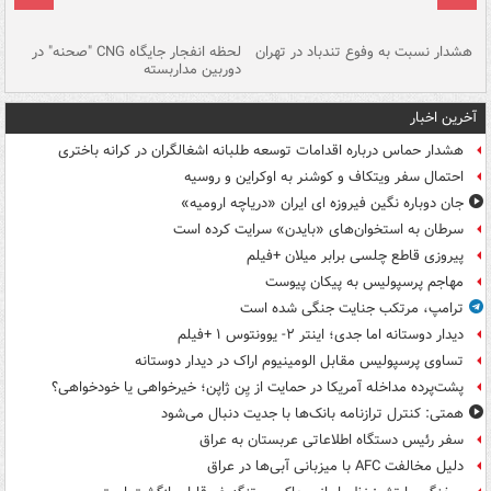
ای
هشدار نسبت به وفوع تندباد در تهران
لحظه انفجار جایگاه CNG "صحنه" در
دس
دوربین مداربسته
ات
آخرین اخبار
هشدار حماس درباره اقدامات توسعه طلبانه اشغالگران در کرانه باختری
احتمال سفر ویتکاف و کوشنر به اوکراین و روسیه
جان دوباره نگین فیروزه ای ایران «دریاچه ارومیه»
سرطان به استخوان‌های «بایدن» سرایت کرده است
پیروزی قاطع چلسی برابر میلان +فیلم
مهاجم پرسپولیس به پیکان پیوست
ترامپ، مرتکب جنایت جنگی شده است
دیدار دوستانه اما جدی؛ اینتر ۲- یوونتوس ۱ +فیلم
تساوی پرسپولیس مقابل الومینیوم اراک در دیدار دوستانه
پشت‌پرده مداخله آمریکا در حمایت از یِن ژاپن؛ خیرخواهی یا خودخواهی؟
همتی: کنترل ترازنامه بانک‌ها با جدیت دنبال می‌شود
سفر رئیس دستگاه اطلاعاتی عربستان به عراق
دلیل مخالفت AFC با میزبانی آبی‌ها در عراق