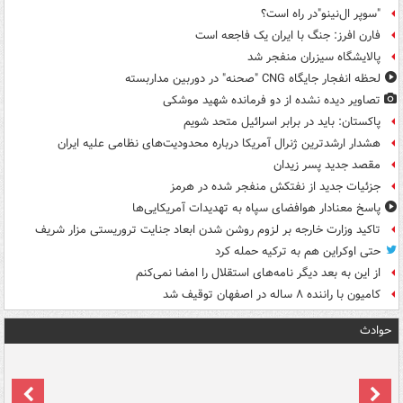
"سوپر ال‌نینو"در راه است؟
فارن افرز: جنگ با ایران یک فاجعه است
پالایشگاه سیزران منفجر شد
لحظه انفجار جایگاه CNG "صحنه" در دوربین مداربسته
تصاویر دیده‌ نشده از دو فرمانده شهید موشکی
پاکستان: باید در برابر اسرائیل متحد شویم
هشدار ارشدترین ژنرال آمریکا درباره محدودیت‌های نظامی علیه ایران
مقصد جدید پسر زیدان
جزئیات جدید از نفتکش منفجر شده در هرمز
پاسخ معنادار هوافضای سپاه به تهدیدات آمریکایی‌ها
تاکید وزارت خارجه بر لزوم روشن شدن ابعاد جنایت تروریستی مزار شریف
حتی اوکراین هم به ترکیه حمله کرد
از این به بعد دیگر نامه‌های استقلال را امضا نمی‌کنم
کامیون با راننده ۸ ساله در اصفهان توقیف شد
حوادث