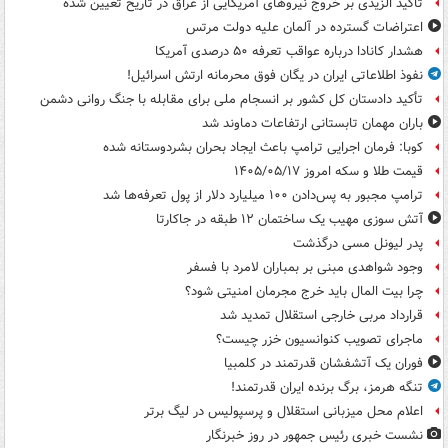
تاکید الزیدی بر خروج نیروهای آمریکایی از عراق در تاریخ تعیین شده
اعتراضات گسترده در آلمان علیه دولت مرتس
هشدار کانادا درباره عواقب تعرفه ۵۰ درصدی آمریکا
نفوذ اطلاعاتی ایران در یگان فوق محرمانه ارتش اسرائیل!
تأکید دادستان کل کشور بر انسجام ملی برای مقابله با جنگ روانی دشمن
باران مهمان تابستانی ارتفاعات دماوند شد
کوبا: فرمان اجرایی ترامپ باعث ایجاد بحران بشردوستانه شده
قیمت طلا و سکه امروز ۱۴۰۵/۰۵/۱۷
ترامپ مجبور به پس‌دادن ۱۰۰ میلیارد دلار از پول تعرفه‌ها شد
آتش سوزی مهیب یک ساختمان ۱۲ طبقه در جاکارتا
پدر لیونل مسی درگذشت
وجود شواهدی مبنی بر بمباران لامرد با فسفر
چرا بیت المال باید خرج مجرمان امنیتی شود؟
قرارداد مربی خارجی استقلال تمدید شد
ماجرای تصویب کنوانسیون خزر چیست؟
فوران یک آتشفشان قدرتمند در کلمبیا
تنگه هرمز، برگ برنده ایران قدرتمند!
اعلام محل میزبانی استقلال و پرسپولیس در لیگ برتر
نشست خبری رئیس جمهور در روز خبرنگار