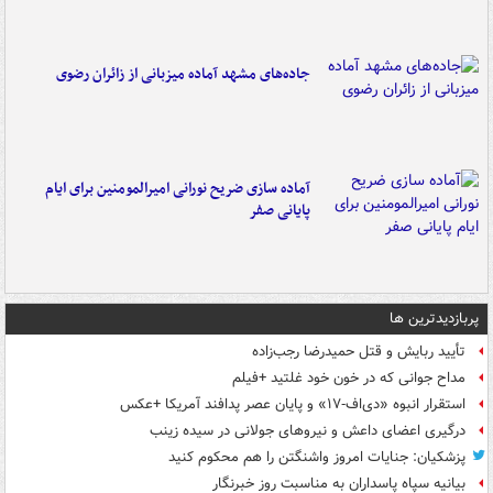
جاده‌های مشهد آماده میزبانی از زائران رضوی
آماده سازی ضریح نورانی امیرالمومنین برای ایام
پایانی صفر
پربازدیدترین ها
تأیید ربایش و قتل حمیدرضا رجب‌زاده
مداح جوانی که در خون خود غلتید +فیلم
استقرار انبوه «دی‌اف‑۱۷» و پایان عصر پدافند آمریکا +عکس
درگیری اعضای داعش و نیروهای جولانی در سیده زینب
پزشکیان: جنایات امروز واشنگتن را هم محکوم کنید
بیانیه سپاه پاسداران به مناسبت روز خبرنگار