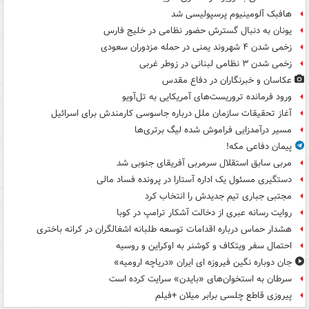
هافبک آلومینیوم پرسپولیسی شد
یونان به دنبال گسترش حضور نظامی در خلیج فارس
زخمی شدن ۴ شهروند یمنی در حمله مزدوران سعودی
زخمی شدن ۳ نظامی لبنانی در زوطر غربی
عکاسان و خبرنگاران در دفاع مقدس
ورود فرمانده تروریست‌های آمریکایی به تل‌آویو
آغاز تحقیقات سازمان ملل درباره جاسوسی کارمندش برای اسرائیل
مسیر درآمدزایی فراموش شده لیگ برتری‌ها
پیمان دفاعی مکه!
مربی سابق استقلال سرمربی آفریقای جنوبی شد
دستگیری مسئول یک اداره آستارا در پرونده فساد مالی
مجتبی جباری تیم جدیدش را انتخاب کرد
روایت رسانه عبری از دخالت آشکار ترامپ در کوبا
هشدار حماس درباره اقدامات توسعه طلبانه اشغالگران در کرانه باختری
احتمال سفر ویتکاف و کوشنر به اوکراین و روسیه
جان دوباره نگین فیروزه ای ایران «دریاچه ارومیه»
سرطان به استخوان‌های «بایدن» سرایت کرده است
پیروزی قاطع چلسی برابر میلان +فیلم