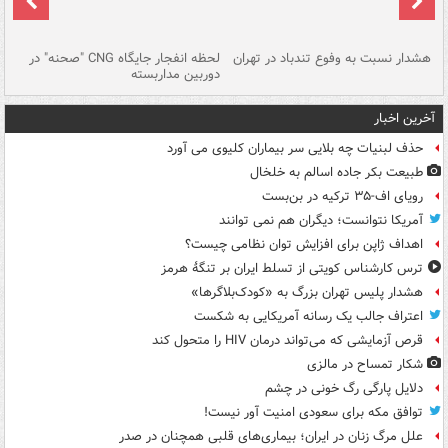
ای
هشدار نسبت به وفوع تندباد در تهران
لحظه انفجار جایگاه CNG "صحنه" در
دس
دوربین مداربسته
ات
آخرین اخبار
حذف لبنیات چه بلایی سر بیماران کلیوی می آورد
طبیعت بکر جاده اسالم به خلخال
رویای اف-۳۵ ترکیه در بن‌بست
آمریکا نتوانست؛ دیگران هم نمی توانند
اهداف ژاپن برای افزایش توان نظامی چیست؟
ترس کارشناس کویتی از تسلط ایران بر تنگۀ هرمز
هشدار پلیس تهران بزرگ به «کودک‌بلاگرها»
اعتراف جالب یک رسانه آمریکایی به شکست
قرص آزمایشی که می‌تواند درمان HIV را متحول کند
شکار تمساح در مالزی
دلایل پارگی رگ خونی در چشم
توافق مکه برای سعودی امنیت آور نیست!
علل مرگ زنان در ایران؛ بیماری‌های قلبی همچنان در صدر