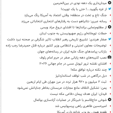
میدان‌داری یک دهه نودی در بین‌الحرمین
از غزه بگویید...! حتی با یک توییت!
جنگ تاج و تخت در منطقه؛ وقتی اعتماد به آمریکا رنگ می‌بازد
رسانه عبری: نتانیاهو دست به رفتارهای انتحاری انتخاباتی می‌زند
از مظلوم‌نمایی براندازها تا افشای دروغ مراد ویسی
حملات توپخانه‌ای رژیم صهیونیستی به جنوب لبنان
صفار هرندی: تشییع تاریخی رهبر انقلاب تاثیر شگرفی بر صحنه نبرد داشت
توضیحات معاون امنیتی و انتظامی وزیر کشور درباره قتل حمیدرضا رجب زاده
بازتاب پیامدهای جنگ علیه ایران در رسانه‌های جهان
نصب کتیبه‌های دهه پایانی صفر در حرم امام رئوف
افشای نقشه ترور لیونل مسی در جام جهانی ۲۰۲۶
چند نکته درباره توافق مکه!
دبل درگاهی در شب توقف استانداردلیژ
ثبت ۲ میلیون و ۹۲۰ هزار تردد در مرز مهران طی ایام اربعین
یمن: تشکیل ائتلاف مانع مجازات عربستان بخاطر جنایاتش نمی‌شود
فیدان: ایران هدف پیمان دفاعی مکه نیست
شوخی حاج‌قاسم با خبرنگار در عملیات آزادسازی بوکمال
امیرحسین طاهری راهی پرسپولیس شد
طعنه همتی به وزیر خزانه داری آمریکا