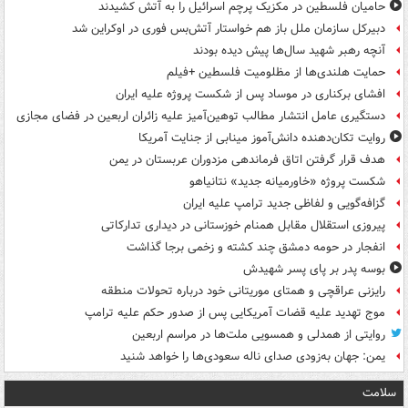
حامیان فلسطین در مکزیک پرچم اسرائیل را به آتش کشیدند
دبیرکل سازمان ملل باز هم خواستار آتش‌بس فوری در اوکراین شد
آنچه رهبر شهید سال‌ها پیش دیده بودند
حمایت هلندی‌ها از مظلومیت فلسطین +فیلم
افشای برکناری در موساد پس از شکست پروژه علیه ایران
دستگیری عامل انتشار مطالب توهین‌آمیز علیه زائران اربعین در فضای مجازی
روایت تکان‌دهنده دانش‌آموز مینابی از جنایت آمریکا
هدف قرار گرفتن اتاق‌ فرماندهی مزدوران عربستان در یمن
شکست پروژه «خاورمیانه جدید» نتانیاهو
گزافه‌گویی و لفاظی جدید ترامپ علیه ایران
پیروزی استقلال مقابل همنام خوزستانی در دیداری تدارکاتی
انفجار در حومه دمشق چند کشته و زخمی برجا گذاشت
بوسه‌ پدر بر پای پسر شهیدش
رایزنی عراقچی و همتای موریتانی خود درباره تحولات منطقه
موج تهدید علیه قضات آمریکایی پس از صدور حکم علیه ترامپ
روایتی از همدلی و همسویی ملت‌ها در مراسم اربعین
یمن: جهان به‌زودی صدای ناله سعودی‌ها را خواهد شنید
سلامت