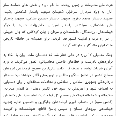
عزت ملی مظلومانه بر زمین ریخت؛ اما نام ، یاد و نقش های حماسه ساز
آنان به ویژه سرداران سرافراز، شهیدان سپهبد پاسدار غلامعلی رشید،
سپهبد پاسدار محمد باقری، سپهبد پاسدار حسین سلامی، سپهبد پاسدار
علی شادمانی، سرلشکر پاسدار امیرعلی حاجی‌زاده همراه با دیگر
فرماندهان، رزمندگان، دانشمندان و مردان و زنان کودکانی که جان خویش
را در راه عزت و امنیت کشور فدا کردند، برای همیشه در حافظه تاریخی
ملت ایران ماندگار و جاودانه گردید.
جنگ تحمیلی ۱۲ روزه در حالی آغاز شد که دشمنان ملت ایران با اتکاء به
برآوردهای نادرست و خطاهای فاحش محاسباتی، تصور می‌کردند با وارد
آوردن ضربات اولیه، و هدف قرار دادن عالی‌ترین سطوح فرماندهی نیروهای
مسلح کشور در تجاوز سنگین نظامی و تروریستی قادر خواهند بود ساختار
بازدارندگی جمهوری اسلامی را متلاشی و معادلات منطقه‌ای را برای دستیابی
به اهداف شوم و اهریمنی به سود خود تغییر دهند؛ اما اقدام مدبرانه،
حکیمانه و شجاعانه فرماندهی معظم کل قوا حضرت امام سید علی خامنه‌ای
(قدس سره) در انتصاب فوری فرماندهان جایگزین و تضمین تداوم زنجیره
فرماندهی نیروهای مسلح و سپس پاسخ قاطع، هوشمندانه و کوبنده
جمهوری اسلامی ایران در قالب عملیات بزرگ و تاریخی «وعده صادق ۳»