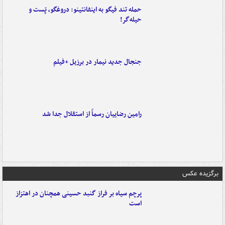
حمله تند فیگو به اینفانتینو: دروغگو، پَست‌ و
حیله‌گر!
جنجال جدید نیمار در برزیل +فیلم
رامین رضاییان رسماً از استقلال جدا شد
برگزیده عکس
پرچم سیاه بر فراز گنبد حسینی همچنان در اهتزاز
است