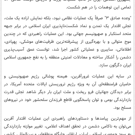
تمامی این توهمات را در هم شکست.
"وعده صادق ۳" صرفاً یک عملیات نظامی نبود، بلکه نمایش اراده یک ملت،
تجلی اقتدار یک تمدن و نماد شکست‌ناپذیری ایران اسلامی در برابر جبهه
متحد استکبار و صهیونیسم جهانی بود. این عملیات راهبردی که در چندین
موج متوالی و با بهره‌گیری از پیشرفته‌ترین ظرفیت‌های موشکی، پهپادی،
اطلاعاتی، سایبری و عملیاتی کشور اجرا شد، توانست عمق آسیب‌پذیری
دشمن را آشکار ساخته و معادلات امنیتی منطقه را به نفع جمهوری اسلامی
ایران دگرگون سازد.
در سایه این عملیات غرورآفرین، هیمنه پوشالی رژیم صهیونیستی و
حامیان فرامنطقه‌ای آن به ویژه رژیم تروریستی ایالات متحده آمریکا، در
برابر دیدگان جهانیان فرو ریخت و ملت ایران بار دیگر شاهد تجلی قدرت
بازدارندگی بومی و توان پاسخگویی قاطع فرزندان سلحشور خود در نیروهای
مسلح بود.
از مهم‌ترین پیامدها و دستاوردهای راهبردی این عملیات اقتدار آفرین
می‌توان به ناکامی دشمن در تحقق اهداف اعلامی، تغییر موازنه بازدارندگی
به سود جمهوری اسلامی ایران، ارتقای جایگاه منطقه‌ای و بین‌المللی کشور،