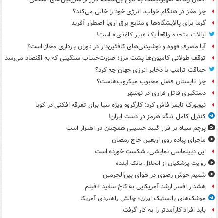
چرا مغز در هنگام خواب، انرژی خود را خالی می‌کند؟
گرما برای پالایشگاه‌ها و منابع برق اروپا اضطرار آفرید
ایالات متحده واقعاً یک «ببر کاغذی» است!
آیا مصرف قهوه و نوشیدنی‌های کافئین‌دار در دوران بارداری مجاز است؟
توقف طولانی کامیون‌ها پشت مرز؛ صورت‌حساب سنگینی که به اقتصاد می‌رسد
حماقت ترامپ با ذخایر انرژی جهان چه کرد؟
چرا تابستان فصل محبوب میکروب‌هاست؟
دستگیری قاتل فراری در نوشهر
نیویورک تایمز فاش کرد: کارگروه ویژه سیا برای تفرقه افکنی در کوبا
کنترل کامل تنگه هرمز در دست ایران!
پرچم سیاه بر فراز گنبد حسینی همچنان در اهتزاز است
ماجرای پیاده روی اربعین حاج رمضان
این دیپلماسی نمایشی، شکست خورده است
روایت پزشکیان از انحلال بانک آینده
شمیم خوش رضوی در هوای بین‌الحرمین
هشدار افسر ارشد آمریکایی به کاخ سفید +فیلم
موشک‌های بالستیک ایران؛ چالش راهبردی آمریکا
باید افراد کارآمدتر را به کار گرفت