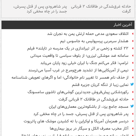
شته
حادثه غرق‌شدگی در طاقانک ۲ قربانی
پدر شاهرودی پس از قتل پسرش،
دس
گرفت
جسد را در چاه مخفی کرد
آخرین اخبار
ائتلاف سعودی مدعی حمله ارتش یمن به نجران شد
هشدار سرمربی پرسپولیس به جاسوس تیم
۲۲ کشته و زخمی بر اثر تیراندازی در یک مدرسه در تایلند+ فیلم
سامانه ضد موشکی لیزری؛ از بلوف سیاسی تا واقعیت میدانی
ترامپ: فکر می‌کنم جنگ با ایران خیلی زود پایان می‌یابد
نیمی از آمریکایی‌ها از تشدید هرج‌ومرج در غرب آسیا می‌ترسند
از حذف نام همسر تا تغییر نام خانوادگی؛ اما و اگرهای تعویض شناسنامه
نمایی زیبا از تنگه کریان جزیره قشم
رکوردشکنی پیش‌فروش جدیدترین گوشی‌های تاشوی سامسونگ
حادثه غرق‌شدگی در طاقانک ۲ قربانی گرفت
مسجد جامع یزد، از باشکوه‌ترین معماری‌های ایران
پدر شاهرودی پس از قتل پسرش، جسد را در چاه مخفی کرد
دردسر همزمان آمریکا و اوکراین با ته کشیدن موشک های پاتریوت
آثار مخرب مصرف الکل و سیگار در بروز بیماری‌ها
اذعان رسانه صهیونیست به موج بی‌سابقه فرار از سرزمین‌های اشغالی