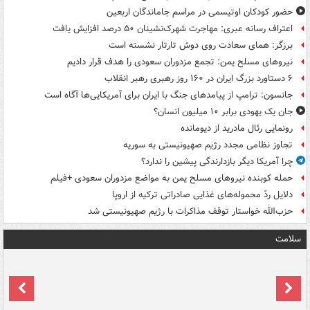
حضور کودکان اوتیسمی در مراسم جاماندگان اربعین
اعتراف رسانه عبری: مهاجرت شهرک‌نشینان ۵۰ درصد افزایش یافت
برزگر: همای سعادت روی دوش تارتار نشسته است
نیروهای مسلح یمن: تجمع مزدوران سعودی را هدف قرار دادیم
۶ دستاورد بزرگ ایران در ۱۶۰ روز رهبری رهبر انقلاب
جانسون: ترامپ از پیامدهای جنگ با ایران برای آمریکایی‌ها آگاه است
جان یک یهودی برابر ۱۰ میلیون انسان؟
رونمایی رئال مادرید از دیومانده
تجاوز نظامی مجدد رژیم صهیونیستی به سوریه
چرا آمریکا دیگر بازدارندگی پیشین را ندارد؟
حمله کوبنده نیروهای مسلح یمن به مواضع مزدوران سعودی +فیلم
دلایل ردّ محموله‌های غذایی صادراتی ترکیه از اروپا
حزب‌الله خواستار توقف مذاکرات با رژیم صهیونیستی شد
سلامت