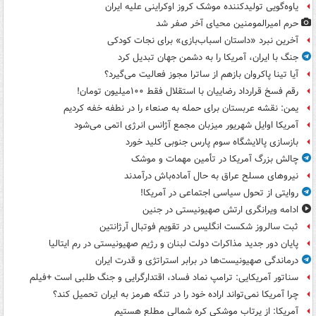
یاوه‌گویی تولیدکننده موشک کروز اوکراینی علیه ایران
حرم امیرالمومنین محیای آخر صفر شد
آخرین نبرد «داستان اسباب‌بازی» برای نجات کودکی
جنگ با ایران، آمریکا را به دشمن جهان تبدیل کرد
آیا تینا پاکروان بازهم از ساترا مجوز فعالیت می‌گیرد؟
رقم فسخ قرارداد رضاییان با استقلال فقط ۱۰۰میلیون تومان!
یمن: نقشه عربستان برای حمله به صنعاء را در نطفه خفه کردیم
آمریکا اوایل شهریور میزبان مجمع آژانس انرژی اتمی می‌شود
بازسازی پالایشگاه سوم پارس جنوبی کلید خورد
چالش بزرگ آمریکا در تأمین مهمات و موشک
نیروهای مسلح عراق به حال آماده‌باش درآمدند
روایتی از تحول سیاسی اجتماعی در آمریکا!
ادامه ویرانگری ارتش صهیونیستی در جنین
ثبت سالروز شکست انگلیس در تقویم فوتبال آرژانتین
پایان دور جدید مذاکرات دولت لبنان و رژیم صهیونیستی در رم ایتالیا
درماندگی صهیونیست‌ها در برابر استراتژی و قدرت ایران
سناتور آمریکایی: ترامپ نماد فساد، اقتدارگرایی و جنگ طلبی است +فیلم
چرا آمریکا نمی‌تواند اراده خود را در تنگه هرمز به ایران تحمیل کند؟
آمریکا: از پرتاب موشکی کره شمالی مطلع هستیم