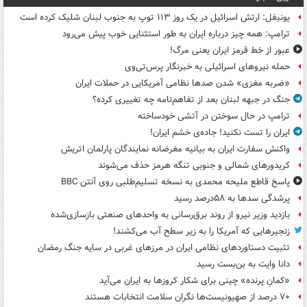
یونیفل: ارتش اسرائیل در یک روز ۱۱۳ توپ به جنوب لبنان شلیک کرده است
ترامپ: همه چیز درباره ایران به طور استثنایی خوب پیش می‌رود
عبور از خط قرمز ایران یعنی مرگ!
حمله نیروهای اسرائیلی به خبرنگار پرس‌تی‌وی
«ضربه مغزی» شدن صدها نظامی آمریکایی در حملات ایران
جنگ در جبهه لبنان بعد از تفاهم‌نامه چه تغییری کرده؟
ترامپ در حال سوختن در آتشی خودساخته
ایران را تست نکنید! جاده‌ی خشم ایران!
واکنش سفارت ایران به بیانیه مغرضانه نمایندگان پارلمان اتریش
کریدورهای شمالی و جنوبی تنگه هرمز حذف می‌شوند
پاسخ قاطع ملیحه محمدی به نسخه تسلیم‌طلبی روی آنتن BBC
پرشدگی سدها به ۵۸درصد رسید
بازدید وزیر نیرو از روند برق‌رسانی به واحدهای صنعتی بازسازی‌شده
زنجیرهایی که آمریکا را به زیر سطح آب می‌کشند!
تثبیت دستاوردهای نظامی ایران در مرزهای غربی در سایه جنگ رمضان
دانا وایت به بن‌بست رسید
«کمانِ پرنده» چینی برای شکار کروزها به ایران می‌آید
۷۰ درصد از صهیونیست‌ها نگران سلامت انتخابات هستند