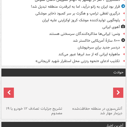
قرار بود ایران به زانو درآید، اما به ابرقدرت منطقه تبدیل شد!
درگیری لفظی ترامپ و هگزث بر سر کمبود ذخایر موشکی
یاوه‌گویی تولیدکننده موشک کروز اوکراینی علیه ایران
آهوی ایرانی
ونس: ایرانی‌ها مذاکره‌کنندگان سرسختی هستند
۸۰۰ سازۀ آمریکایی خاکستر شد
دردسر جدید برای سرخپوشان
ماهواره ایرانی که از سد ابرها عبور می‌کند
تکذیب ادعای «نحوه ردزنی محل استقرار شهید لاریجانی»
حوادث
تصادف مرگبار در محور اهواز–شوش ۲
آتش‌سوزی در منطقه حفاظت‌شده
تشریح جزئیات تصادف ۱۲ خودرو با ۱۹
پا
دیزمار مهار شد
مصدوم
آخرین اخبار