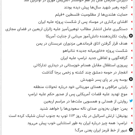
دبیرکل سازمان ملل باز هم خواستار آتش‌بس فوری در اوکراین شد
آنچه رهبر شهید سال‌ها پیش دیده بودند
حمایت هلندی‌ها از مظلومیت فلسطین +فیلم
افشای برکناری در موساد پس از شکست پروژه علیه ایران
دستگیری عامل انتشار مطالب توهین‌آمیز علیه زائران اربعین در فضای مجازی
روایت تکان‌دهنده دانش‌آموز مینابی از جنایت آمریکا
هدف قرار گرفتن اتاق‌ فرماندهی مزدوران عربستان در یمن
شکست پروژه «خاورمیانه جدید» نتانیاهو
گزافه‌گویی و لفاظی جدید ترامپ علیه ایران
پیروزی استقلال مقابل همنام خوزستانی در دیداری تدارکاتی
انفجار در حومه دمشق چند کشته و زخمی برجا گذاشت
بوسه‌ پدر بر پای پسر شهیدش
رایزنی عراقچی و همتای موریتانی خود درباره تحولات منطقه
موج تهدید علیه قضات آمریکایی پس از صدور حکم علیه ترامپ
روایتی از همدلی و همسویی ملت‌ها در مراسم اربعین
یمن: جهان به‌زودی صدای ناله سعودی‌ها را خواهد شنید
یونیفل: ارتش اسرائیل در یک روز ۱۱۳ توپ به جنوب لبنان شلیک کرده است
ترامپ: همه چیز درباره ایران به طور استثنایی خوب پیش می‌رود
عبور از خط قرمز ایران یعنی مرگ!