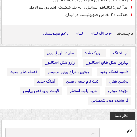
زخمی شدن ۲ نظامی اسرائیلی در کرانه باختری
هاآرتص: نتانیاهو اسرائیل را به یک شکست راهبردی سوق داد
هلاکت ۳۰ نظامی صهیونیست در لبنان
برچسب‌ها
حزب الله لبنان
لبنان
رژیم صهیونیستی
آپ آهنگ
موزیک شاه
سایت تاریخ ایران
بهترین هتل های استانبول
رزرو هتل استانبول
دانلود آهنگ جدید
بهترین جراح بینی ترمیمی
آهنگ های جدید
پرشین هتل
ثبت نام بیمه اربعین
آهنگ جدید
مزایده خودرو
خرید بلیط استخر
قیمت ورق آهن پرایس
فروشنده مواد شیمیایی
نظر شما
نام