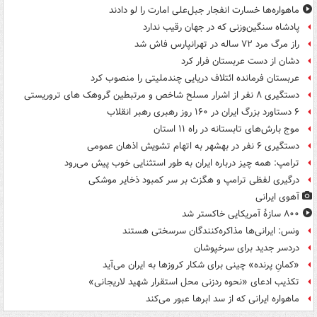
ماهواره‌ها خسارت انفجار جبل‌علی امارت را لو دادند
پادشاه سنگین‌وزنی که در جهان رقیب ندارد
راز مرگ مرد ۷۲ ساله در تهرانپارس فاش شد
دشان از دست عربستان فرار کرد
عربستان فرمانده ائتلاف دریایی چندملیتی را منصوب کرد
دستگیری ۸ نفر از اشرار مسلح شاخص و مرتبطین گروهک های تروریستی
۶ دستاورد بزرگ ایران در ۱۶۰ روز رهبری رهبر انقلاب
موج بارش‌های تابستانه در راه ۱۱ استان
دستگیری ۶ نفر در بهشهر به اتهام تشویش اذهان عمومی
ترامپ: همه چیز درباره ایران به طور استثنایی خوب پیش می‌رود
درگیری لفظی ترامپ و هگزث بر سر کمبود ذخایر موشکی
آهوی ایرانی
۸۰۰ سازۀ آمریکایی خاکستر شد
ونس: ایرانی‌ها مذاکره‌کنندگان سرسختی هستند
دردسر جدید برای سرخپوشان
«کمانِ پرنده» چینی برای شکار کروزها به ایران می‌آید
تکذیب ادعای «نحوه ردزنی محل استقرار شهید لاریجانی»
ماهواره ایرانی که از سد ابرها عبور می‌کند