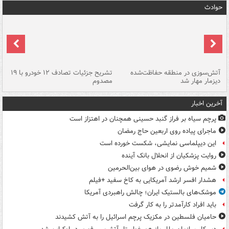
حوادث
تصادف مرگبار در محور اهواز–شوش ۲
آتش‌سوزی در منطقه حفاظت‌شده
تشریح جزئیات تصادف ۱۲ خودرو با ۱۹
پا
دیزمار مهار شد
مصدوم
آخرین اخبار
پرچم سیاه بر فراز گنبد حسینی همچنان در اهتزاز است
ماجرای پیاده روی اربعین حاج رمضان
این دیپلماسی نمایشی، شکست خورده است
روایت پزشکیان از انحلال بانک آینده
شمیم خوش رضوی در هوای بین‌الحرمین
هشدار افسر ارشد آمریکایی به کاخ سفید +فیلم
موشک‌های بالستیک ایران؛ چالش راهبردی آمریکا
باید افراد کارآمدتر را به کار گرفت
حامیان فلسطین در مکزیک پرچم اسرائیل را به آتش کشیدند