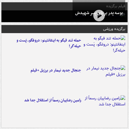
فیلم برگزیده
بوسه‌ پدر بر پای پسر شهیدش
برگزیده ورزشی
حمله تند فیگو به اینفانتینو: دروغگو، پَست‌ و
حیله‌گر!
جنجال جدید نیمار در برزیل +فیلم
رامین رضاییان رسماً از استقلال جدا شد