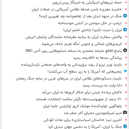
حمله نیروهای اسرائیلی به خبرنگار پرس‌تی‌وی
«ضربه مغزی» شدن صدها نظامی آمریکایی در حملات ایران
جنگ در جبهه لبنان بعد از تفاهم‌نامه چه تغییری کرده؟
ترامپ در حال سوختن در آتشی خودساخته
ایران را تست نکنید! جاده‌ی خشم ایران!
واکنش سفارت ایران به بیانیه مغرضانه نمایندگان پارلمان اتریش
کریدورهای شمالی و جنوبی تنگه هرمز حذف می‌شوند
پاسخ قاطع ملیحه محمدی به نسخه تسلیم‌طلبی روی آنتن BBC
پرشدگی سدها به ۵۸درصد رسید
بازدید وزیر نیرو از روند برق‌رسانی به واحدهای صنعتی بازسازی‌شده
زنجیرهایی که آمریکا را به زیر سطح آب می‌کشند!
تثبیت دستاوردهای نظامی ایران در مرزهای غربی در سایه جنگ رمضان
دانا وایت به بن‌بست رسید
«کمانِ پرنده» چینی برای شکار کروزها به ایران می‌آید
۷۰ درصد از صهیونیست‌ها نگران سلامت انتخابات هستند
یاوه‌گویی تولیدکننده موشک کروز اوکراینی علیه ایران
حرم امیرالمومنین محیای آخر صفر شد
آخرین نبرد «داستان اسباب‌بازی» برای نجات کودکی
جنگ با ایران، آمریکا را به دشمن جهان تبدیل کرد