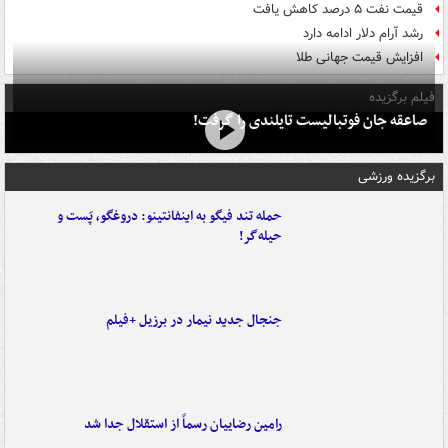
قیمت نفت ۵ درصد کاهش یافت
رشد آرام دلار ادامه دارد
افزایش قیمت جهانی طلا
فیلم برگزیده
صاعقه جان فوتبالیست تایلندی را گرفت!
برگزیده ورزشی
حمله تند فیگو به اینفانتینو: دروغگو، پَست‌ و
حیله‌گر!
جنجال جدید نیمار در برزیل +فیلم
رامین رضاییان رسماً از استقلال جدا شد