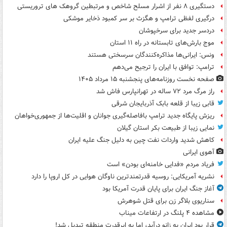
دستگیری ۸ نفر از اشرار مسلح شاخص و مرتبطین گروهک های تروریستی
درگیری لفظی ترامپ و هگزث بر سر کمبود ذخایر موشکی
دردسر جدید برای سرخپوشان
موج بارش‌های تابستانه در راه ۱۱ استان
ونس: ایرانی‌ها مذاکره‌کنندگان سرسختی هستند
ترامپ: توافق با ایران را ترجیح می‌دهم
صفحه نخست روزنامه‌های پنجشنبه ۱۵ مرداد ۱۴۰۵
راز مرگ مرد ۷۲ ساله در تهرانپارس فاش شد
قابی زیبا از قلعه بابک آذربایجان شرقی
ریزش پایگاه جدید ترامپ بافاصله‌گیری جوانان و اقلیت‌ها از جمهوری‌خواهان
نمایی زیبا از طبیعت بکر استان گیلان
کاهش شدید واردات نفت چین به دلیل جنگ علیه ایران
آهوی ایرانی
فریاد مردم «فدایی خامنه‌ای بودن» است
نشریه آمریکایی: روسیه قدرتمندترین ناوگان هوایی در کل اروپا را دارد
آغاز جنگ ایران برای پایان قدرت آمریکا بود
سناریوی بلاگر زن برای قتل شوهرش
مشاهده ۴ پلنگ در ارتفاعات میناب
قرار بود ایران به زانو درآید، اما به ابرقدرت منطقه تبدیل شد!