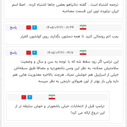
ترجمه اشتباه است . گفته نتانیاهو بعضی جاها اشتباه کرده . اصلا اسم
ایران نیاورده توی این قسمت مصاحبه
پاسخ
۱۸:۳۴ - ۱۴۰۵/۰۳/۲۱
1
1
بمب اتم رونمائی کنید تا همه دمشون بگذارند روی کولشون الفرار
پاسخ
۱۹:۱۷ - ۱۴۰۵/۰۳/۲۱
2
0
این ترامپ اگر زود سقط شه که با توجه به سن و سال و وضعیت
سلامتیش ممکنه، به نظر این ونس باشعورتره و مضافا طبق سبقه‌اش
خیلی از اسراییل هم خوشش نمیاد، هرچند بالاخره معذوریت هایی هم
داره ولی باز بهتر از اون هیولای نارنجی به نظر میرسه
0
0
ترامپ قبل از انتخابات خیلی باشعورتر و خوش سلیقه تر از
این دروغ ارائه می کرد!