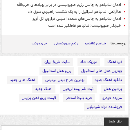
اذعان نتانیاهو به چالش رژیم صهیونیستی در برابر پهپادهای حزب‌الله
هاآرتص: نتانیاهو اسرائیل را به یک شکست راهبردی سوق داد
اذعان نتانیاهو به چالش‌های متعدد امنیتی فراروی تل آویو
خبرنگار صهیونیست: نتانیاهو غافلگیر شده است
برچسب‌ها
بنیامین نتانیاهو
رژیم صهیونیستی
جی‌دی‌ونس
آپ آهنگ
موزیک شاه
سایت تاریخ ایران
بهترین هتل های استانبول
رزرو هتل استانبول
دانلود آهنگ جدید
بهترین جراح بینی ترمیمی
آهنگ های جدید
پرشین هتل
ثبت نام بیمه اربعین
آهنگ جدید
مزایده خودرو
خرید بلیط استخر
قیمت ورق آهن پرایس
فروشنده مواد شیمیایی
نظر شما