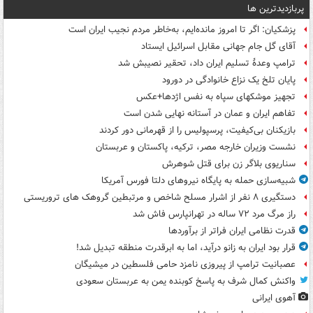
پربازدیدترین ها
پزشکیان: اگر تا امروز مانده‌ایم، به‌خاطر مردم نجیب ایران است
آقای گل جام جهانی مقابل اسرائیل ایستاد
ترامپ وعدۀ تسلیم ایران داد، تحقیر نصیبش شد
پایان تلخ یک نزاع خانوادگی در دورود
تجهیز موشکهای سپاه به نفس اژدها+عکس
تفاهم ایران و عمان در آستانه نهایی شدن است
بازیکنان بی‌کیفیت، پرسپولیس را از قهرمانی دور کردند
نشست وزیران خارجه مصر، ترکیه، پاکستان و عربستان
سناریوی بلاگر زن برای قتل شوهرش
شبیه‌سازی حمله به پایگاه نیروهای دلتا فورس آمریکا
دستگیری ۸ نفر از اشرار مسلح شاخص و مرتبطین گروهک های تروریستی
راز مرگ مرد ۷۲ ساله در تهرانپارس فاش شد
قدرت نظامی ایران فراتر از برآوردها
قرار بود ایران به زانو درآید، اما به ابرقدرت منطقه تبدیل شد!
عصبانیت ترامپ از پیروزی نامزد حامی فلسطین در میشیگان
واکنش کمال شرف به پاسخ کوبنده یمن به عربستان سعودی
آهوی ایرانی