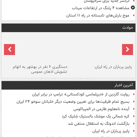
دردسر جدید برای سرخپوشان
مشاهده ۴ پلنگ در ارتفاعات میناب
موج بارش‌های تابستانه در راه ۱۱ استان
حوادث
ن
پاییز پرباران در راه ایران
دستگیری ۶ نفر در بهشهر به اتهام
تشویش اذهان عمومی
اس
آخرین اخبار
روایت گاردین از «دیپلماسی کودکستانی» ترامپ در برابر ایران
بسیج تمام ظرفیت‌ها برای تعیین وضعیت دیگر خلبانان سوخو ۲۴ ایران
آینده نامعلوم طارمی در المپیاکوس
کره شمالی یک موشک بالستیک شلیک کرد
بازگشت اندونگ به استقلال منتفی شد
پاییز پرباران در راه ایران