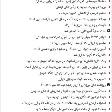
صنعا: عربستان قدرت دور زدن محاصره دریایی را ندارد
ورود تجهیزات جدید به یگان‌های ارتش
خشم ترامپ از افشای کمبود موشک
رسانه صهیونیست: حزب الله در حال تغییر قواعد بازی است
قیمت جهانی طلا امروز ۱۵ مرداد
۸۰۰ سازۀ آمریکایی خاکستر شد
تهاتر ۱۶۷۳ میلیارد تومان از اموال شرکت‌های تراستی
ماهواره ایرانی که از سد ابرها عبور می‌کند
آجورلو: ایجاد دوقطبی «جنگ و صلح‌» بازی دشمن است
کالابرگ ۳ گروه شارژ شد
پاکستان: تلاش‌های دیپلماتیک در مورد تنگه هرمز ادامه دارد
سفیر ایران در ژاپن: همان فاجعه هیروشیما در حال تکرار است
شنیده شدن صدای دو انفجار در نزدیکی تنگه هرمز
تکذیب شایعه معافیت سربازان فراری
روزنامه‌های ورزشی امروز پنج‌شنبه ۱۵ مرداد ۱۴۰۵
دستگیری ۶ نفر در بهشهر به اتهام تشویش اذهان عمومی
فیفا توهین‌کنندگان به اینفانتینو را تهدید کرد
اعتراف ارتش اسرائیل به هلاکت ۲ افسر در تله انفجاری حزب‌الله
بغداد: نباید از خاک عراق به کشورهای دیگر حمله شود