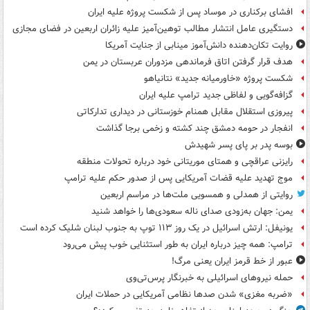
افشای برکناری در موساد پس از شکست پروژه علیه ایران
دستگیری عامل انتشار مطالب توهین‌آمیز علیه زائران اربعین در فضای مجازی
روایت تکان‌دهنده دانش‌آموز مینابی از جنایت آمریکا
هدف قرار گرفتن اتاق‌ فرماندهی مزدوران عربستان در یمن
شکست پروژه «خاورمیانه جدید» نتانیاهو
گزافه‌گویی و لفاظی جدید ترامپ علیه ایران
پیروزی استقلال مقابل همنام خوزستانی در دیداری تدارکاتی
انفجار در حومه دمشق چند کشته و زخمی برجا گذاشت
بوسه‌ پدر بر پای پسر شهیدش
رایزنی عراقچی و همتای موریتانی خود درباره تحولات منطقه
موج تهدید علیه قضات آمریکایی پس از صدور حکم علیه ترامپ
روایتی از همدلی و همسویی ملت‌ها در مراسم اربعین
یمن: جهان به‌زودی صدای ناله سعودی‌ها را خواهد شنید
یونیفل: ارتش اسرائیل در یک روز ۱۱۳ توپ به جنوب لبنان شلیک کرده است
ترامپ: همه چیز درباره ایران به طور استثنایی خوب پیش می‌رود
عبور از خط قرمز ایران یعنی مرگ!
حمله نیروهای اسرائیلی به خبرنگار پرس‌تی‌وی
«ضربه مغزی» شدن صدها نظامی آمریکایی در حملات ایران