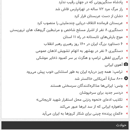
پادشاه سنگین‌وزنی که در جهان رقیب ندارد
راز مرگ مرد ۷۲ ساله در تهرانپارس فاش شد
دشان از دست عربستان فرار کرد
عربستان فرمانده ائتلاف دریایی چندملیتی را منصوب کرد
دستگیری ۸ نفر از اشرار مسلح شاخص و مرتبطین گروهک های تروریستی
موج بارش‌های تابستانه در راه ۱۱ استان
۶ دستاورد بزرگ ایران در ۱۶۰ روز رهبری رهبر انقلاب
دستگیری ۶ نفر در بهشهر به اتهام تشویش اذهان عمومی
درگیری لفظی ترامپ و هگزث بر سر کمبود ذخایر موشکی
آهوی ایرانی
ترامپ: همه چیز درباره ایران به طور استثنایی خوب پیش می‌رود
۸۰۰ سازۀ آمریکایی خاکستر شد
ونس: ایرانی‌ها مذاکره‌کنندگان سرسختی هستند
دردسر جدید برای سرخپوشان
تکذیب ادعای «نحوه ردزنی محل استقرار شهید لاریجانی»
ماهواره ایرانی که از سد ابرها عبور می‌کند
«کمانِ پرنده» چینی برای شکار کروزها به ایران می‌آید
حوادث