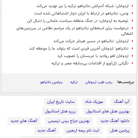
اردوغان: شبکه آدم‌کش نتانیاهو ترکیه را نیز تهدید می‌کند
ونس: نتانیاهو در ارتباط با ایران دچار اشتباهاتی شده است
توصیه به اردوغان؛ در جنگ منطقه سیاست عثمانی را دنبال کن
درخواست برای استعفای نتانیاهو در یک مراسم نظامی در سرزمین‌های
اشغالی
اردوغان: نتانیاهو در مسیر هیتلر حرکت می‌کند
نتانیاهو: اردوغان آخرین فردی است که بتواند ما را موعظه کند
اردوغان لغو روادید با عربستان را تصویب کرد
نگرانی تل‌آویو از اقدامات بی‌سابقه مصر و ترکیه
برچسب‌ها
رجب طیب اردوغان
ترکیه
بنیامین نتانیاهو
آپ آهنگ
موزیک شاه
سایت تاریخ ایران
بهترین هتل های استانبول
رزرو هتل استانبول
دانلود آهنگ جدید
بهترین جراح بینی ترمیمی
آهنگ های جدید
پرشین هتل
ثبت نام بیمه اربعین
آهنگ جدید