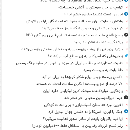
جنگ در جبهه لبنان بعد از تفاهم‌نامه چه تغییری کرده؟
ترامپ در حال سوختن در آتشی خودساخته
ایران را تست نکنید! جاده‌ی خشم ایران!
واکنش سفارت ایران به بیانیه مغرضانه نمایندگان پارلمان اتریش
کریدورهای شمالی و جنوبی تنگه هرمز حذف می‌شوند
پاسخ قاطع ملیحه محمدی به نسخه تسلیم‌طلبی روی آنتن BBC
پرشدگی سدها به ۵۸درصد رسید
بازدید وزیر نیرو از روند برق‌رسانی به واحدهای صنعتی بازسازی‌شده
زنجیرهایی که آمریکا را به زیر سطح آب می‌کشند!
تثبیت دستاوردهای نظامی ایران در مرزهای غربی در سایه جنگ رمضان
دانا وایت به بن‌بست رسید
«کمانِ پرنده» چینی برای شکار کروزها به ایران می‌آید
۷۰ درصد از صهیونیست‌ها نگران سلامت انتخابات هستند
یاوه‌گویی تولیدکننده موشک کروز اوکراینی علیه ایران
حرم امیرالمومنین محیای آخر صفر شد
آخرین نبرد «داستان اسباب‌بازی» برای نجات کودکی
جنگ با ایران، آمریکا را به دشمن جهان تبدیل کرد
آیا تینا پاکروان بازهم از ساترا مجوز فعالیت می‌گیرد؟
رقم فسخ قرارداد رضاییان با استقلال فقط ۱۰۰میلیون تومان!