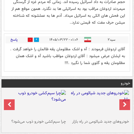
حجم صادرات به داد اسرائیل رسیده اند. زمانی که مردم غزه از گرسنگی
میمردند اردوغان مراقب بود به اسرائیلی ها بد نگذرد. همون موقع هم از
این فحش های الکی به اسرائیل میداد. آدم ها به عملشونه که شناخته
میشن حرف مفت که قیمتی ندارد..
پاسخ
سید۲
۰۱:۰۶ - ۱۴۰۵/۰۳/۲۲
0
1
آقای اردوغان فرمودند : آه و اشک مظلومان یقه ظالمان را خواهد گرفت .
به ایشان عرض میشود : آقای اردوغان مواظب باشید آه و اشک همان
مظلومان یقه و گلوی شما را نگیرد .!!!
خودرو
خودروهای جدید شیائومی در راه بازار
چرا سیم‌کشی خودرو ذوب می‌شود؟
شو