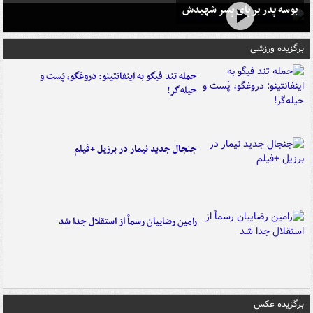
بوسه‌ پدر بر پای پسر شهیدش
برگزیده ورزشی
حمله تند فیگو به اینفانتینو: دروغگو، پَست‌ و
حیله‌گر!
جنجال جدید نیمار در برزیل +فیلم
رامین رضاییان رسماً از استقلال جدا شد
برگزیده عکس