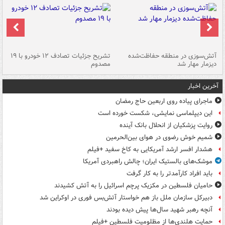
تصادف مرگبار در محور اهواز–شوش ۲
آتش‌سوزی در منطقه حفاظت‌شده
تشریح جزئیات تصادف ۱۲ خودرو با ۱۹
پا
دیزمار مهار شد
مصدوم
آخرین اخبار
ماجرای پیاده روی اربعین حاج رمضان
این دیپلماسی نمایشی، شکست خورده است
روایت پزشکیان از انحلال بانک آینده
شمیم خوش رضوی در هوای بین‌الحرمین
هشدار افسر ارشد آمریکایی به کاخ سفید +فیلم
موشک‌های بالستیک ایران؛ چالش راهبردی آمریکا
باید افراد کارآمدتر را به کار گرفت
حامیان فلسطین در مکزیک پرچم اسرائیل را به آتش کشیدند
دبیرکل سازمان ملل باز هم خواستار آتش‌بس فوری در اوکراین شد
آنچه رهبر شهید سال‌ها پیش دیده بودند
حمایت هلندی‌ها از مظلومیت فلسطین +فیلم